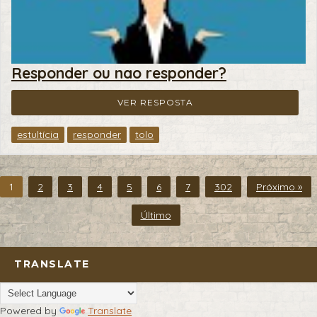
Responder ou nao responder?
VER RESPOSTA
estultícia
responder
tolo
1
2
3
4
5
6
7
302
Próximo »
Último
TRANSLATE
Powered by
Translate