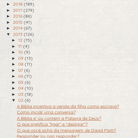
2018
(189)
►
2017
(279)
►
2016
(86)
►
2015
(41)
►
2014
(67)
►
2013
(126)
▼
12
(15)
►
11
(4)
►
10
(9)
►
09
(13)
►
08
(11)
►
07
(6)
►
06
(11)
►
05
(6)
►
04
(10)
►
03
(18)
►
02
(6)
▼
A Biblia incentiva a venda da filha como escrava?
Como iniciar uma conversa?
A Biblia e' ou contem a Palavra de Deus?
O que significa "ligar" e "desligar"?
O que você acha da mensagem de David Platt?
Responder ou nao responder?