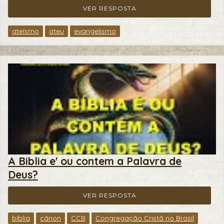
VER RESPOSTA
ateísmo
ateu
evangelismo
A Biblia e' ou contem a Palavra de
Deus?
VER RESPOSTA
bíblia
cânon
CCB
Congregação Cristã no Brasil