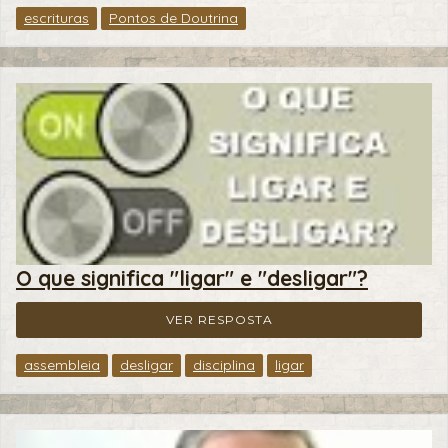
escrituras
Pontos de Doutrina
O que significa "ligar" e "desligar"?
VER RESPOSTA
assembleia
desligar
disciplina
ligar