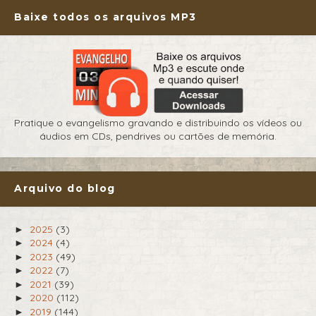
Baixe todos os arquivos MP3
Pratique o evangelismo gravando e distribuindo os vídeos ou
áudios em CDs, pendrives ou cartões de memória.
Arquivo do blog
2025
(3)
►
2024
(4)
►
2023
(49)
►
2022
(7)
►
2021
(39)
►
2020
(112)
►
2019
(144)
►