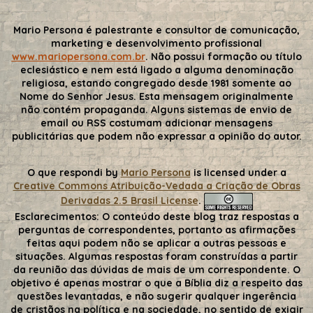
Mario Persona é palestrante e consultor de comunicação,
marketing e desenvolvimento profissional
www.mariopersona.com.br
. Não possui formação ou título
eclesiástico e nem está ligado a alguma denominação
religiosa, estando congregado desde 1981 somente ao
Nome do Senhor Jesus. Esta mensagem originalmente
não contém propaganda. Alguns sistemas de envio de
email ou RSS costumam adicionar mensagens
publicitárias que podem não expressar a opinião do autor.
O que respondi
by
Mario Persona
is licensed under a
Creative Commons Atribuição-Vedada a Criação de Obras
Derivadas 2.5 Brasil License
.
Esclarecimentos:
O conteúdo deste blog traz respostas a
perguntas de correspondentes, portanto as afirmações
feitas aqui podem não se aplicar a outras pessoas e
situações. Algumas respostas foram construídas a partir
da reunião das dúvidas de mais de um correspondente. O
objetivo é apenas mostrar o que a Bíblia diz a respeito das
questões levantadas, e não sugerir qualquer ingerência
de cristãos na política e na sociedade, no sentido de exigir