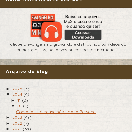
Baixe todos os arquivos MP3
Pratique o evangelismo gravando e distribuindo os vídeos ou
áudios em CDs, pendrives ou cartões de memória.
Arquivo do blog
2025
(3)
►
2024
(4)
▼
11
(3)
►
01
(1)
▼
Como foi sua conversão? Mario Persona
2023
(49)
►
2022
(7)
►
2021
(39)
►