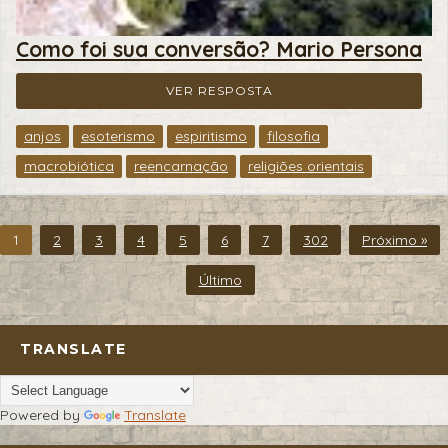
Como foi sua conversão? Mario Persona
VER RESPOSTA
anjos
esoterismo
espiritismo
filosofia
macrobiótica
reencarnação
religiões orientais
1
2
3
4
5
6
7
302
Próximo »
Último
TRANSLATE
Powered by
Translate