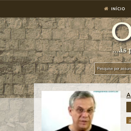
INÍCIO
A
a