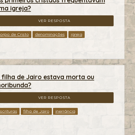
ma igreja?
VER RESPOSTA
orpo de Cristo
denominações
igreja
 filha de Jairo estava morta ou
oribunda?
VER RESPOSTA
scrituras
filha de Jairo
inerrância