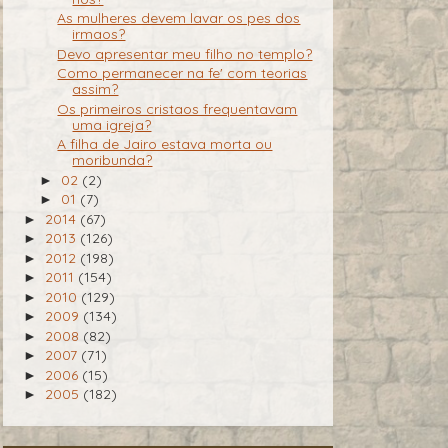
As mulheres devem lavar os pes dos
irmaos?
Devo apresentar meu filho no templo?
Como permanecer na fe' com teorias
assim?
Os primeiros cristaos frequentavam
uma igreja?
A filha de Jairo estava morta ou
moribunda?
02
(2)
►
01
(7)
►
2014
(67)
►
2013
(126)
►
2012
(198)
►
2011
(154)
►
2010
(129)
►
2009
(134)
►
2008
(82)
►
2007
(71)
►
2006
(15)
►
2005
(182)
►