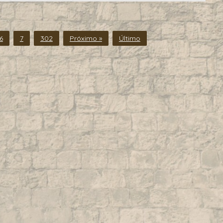
6
7
302
Próximo »
Último