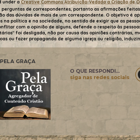
d under a
Creative Commons Atribuição-Vedada a Criação de Obr
 perguntas de correspondentes, portanto as afirmações feitas 
ão das dúvidas de mais de um correspondente. O objetivo é ape
 na política e na sociedade, no sentido de exigir que as pessoa
flitar com a opinião de alguns, defende o respeito às pessoas 
tários" foi desligada, não por causa das opiniões contrárias,
oas ou fazer propaganda de alguma igreja ou religião, induzind
PELA GRAÇA
O QUE RESPONDI...
siga nas redes sociais