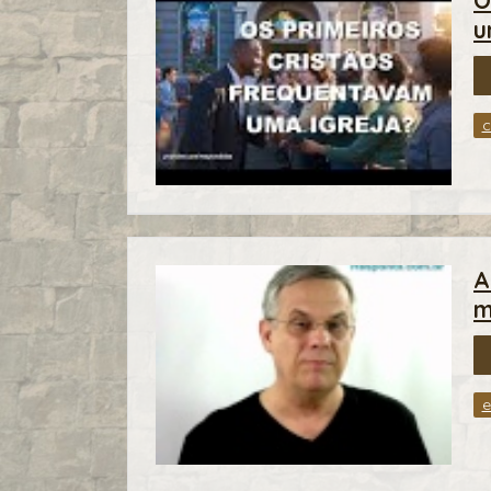
u
c
A
m
e