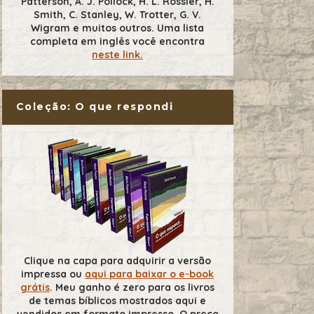
Patterson, A. J. Pollock, H. L. Rossier, H.
Smith, C. Stanley, W. Trotter, G. V.
Wigram e muitos outros. Uma lista
completa em inglês você encontra
neste link.
Coleção: O que respondi
Clique na capa para adquirir a versão
impressa ou
aqui para baixar o e-book
grátis
. Meu ganho é zero para os livros
de temas bíblicos mostrados aqui e
vendidos em formato impresso. O preço