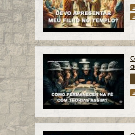
a
d
C
a
b
O