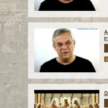
A
i
h
D