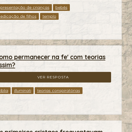
presentação de crianças
bebês
edicação de filhos
templo
omo permanecer na fe' com teorias
ssim?
VER RESPOSTA
íblia
illuminati
teorias conspiratórias
s primeiros cristaos frequentavam