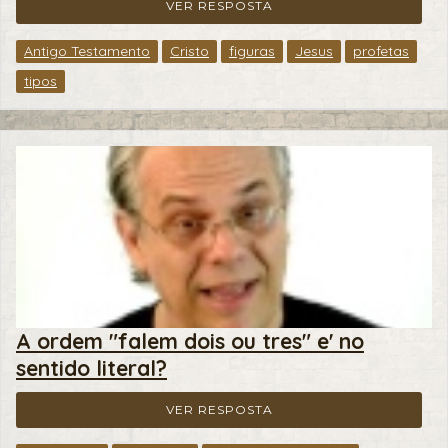
VER RESPOSTA
Antigo Testamento
Cristo
figuras
Jesus
profetas
tipos
A ordem "falem dois ou tres" e' no
sentido literal?
VER RESPOSTA