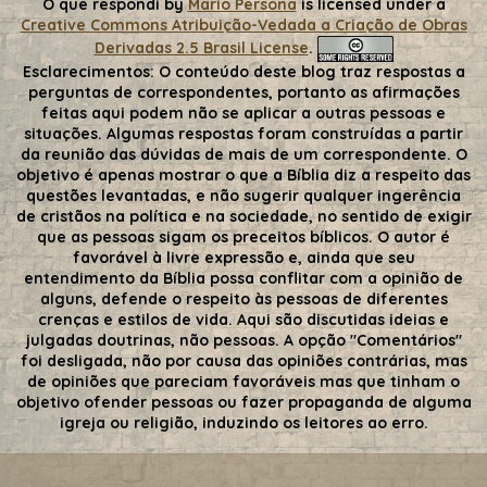
O que respondi
by
Mario Persona
is licensed under a
Creative Commons Atribuição-Vedada a Criação de Obras
Derivadas 2.5 Brasil License
.
Esclarecimentos:
O conteúdo deste blog traz respostas a
perguntas de correspondentes, portanto as afirmações
feitas aqui podem não se aplicar a outras pessoas e
situações. Algumas respostas foram construídas a partir
da reunião das dúvidas de mais de um correspondente. O
objetivo é apenas mostrar o que a Bíblia diz a respeito das
questões levantadas, e não sugerir qualquer ingerência
de cristãos na política e na sociedade, no sentido de exigir
que as pessoas sigam os preceitos bíblicos. O autor é
favorável à livre expressão e, ainda que seu
entendimento da Bíblia possa conflitar com a opinião de
alguns, defende o respeito às pessoas de diferentes
crenças e estilos de vida. Aqui são discutidas ideias e
julgadas doutrinas, não pessoas. A opção "Comentários"
foi desligada, não por causa das opiniões contrárias, mas
de opiniões que pareciam favoráveis mas que tinham o
objetivo ofender pessoas ou fazer propaganda de alguma
igreja ou religião, induzindo os leitores ao erro.