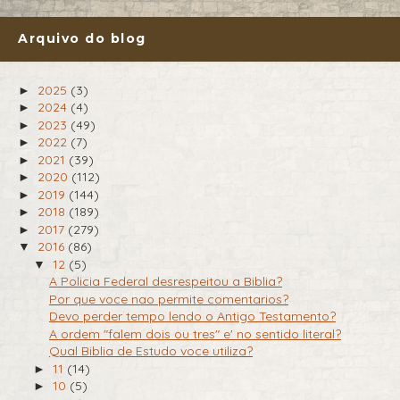
Arquivo do blog
2025
(3)
►
2024
(4)
►
2023
(49)
►
2022
(7)
►
2021
(39)
►
2020
(112)
►
2019
(144)
►
2018
(189)
►
2017
(279)
►
2016
(86)
▼
12
(5)
▼
A Policia Federal desrespeitou a Biblia?
Por que voce nao permite comentarios?
Devo perder tempo lendo o Antigo Testamento?
A ordem "falem dois ou tres" e' no sentido literal?
Qual Biblia de Estudo voce utiliza?
11
(14)
►
10
(5)
►