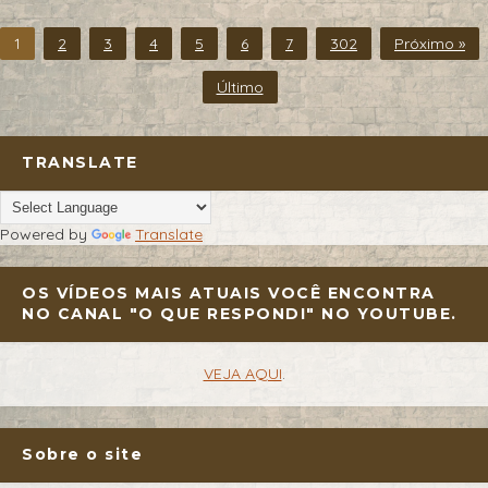
1
2
3
4
5
6
7
302
Próximo »
Último
TRANSLATE
Powered by
Translate
OS VÍDEOS MAIS ATUAIS VOCÊ ENCONTRA
NO CANAL "O QUE RESPONDI" NO YOUTUBE.
VEJA AQUI
.
Sobre o site