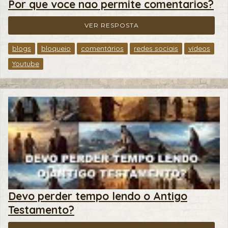
Por que voce nao permite comentarios?
VER RESPOSTA
blogs
bloqueio
comentários
redes sociais
vídeos
Youtube
Devo perder tempo lendo o Antigo
Testamento?