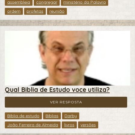
assembleia
congregar
ministério da Palavra
ordem
profetas
reunião
Qual Biblia de Estudo voce utiliza?
VER RESPOSTA
Bíblia de estudo
Bíblias
Darby
João Ferreira de Almeida
livros
versões