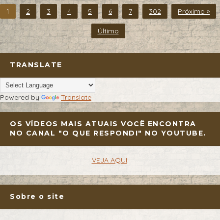
1
2
3
4
5
6
7
302
Próximo »
Último
TRANSLATE
Powered by
Translate
OS VÍDEOS MAIS ATUAIS VOCÊ ENCONTRA
NO CANAL "O QUE RESPONDI" NO YOUTUBE.
VEJA AQUI
.
Sobre o site