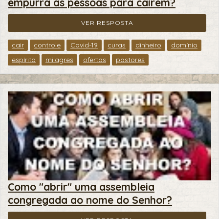
empurra as pessoas para caírem?
VER RESPOSTA
cair
controle
Covid-19
curas
dinheiro
domínio
espírito
milagres
ofertas
pastores
Como "abrir" uma assembleia
congregada ao nome do Senhor?