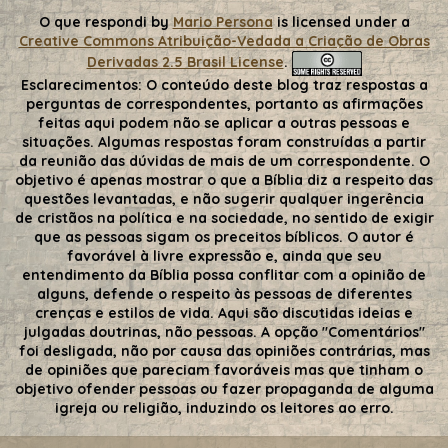
O que respondi
by
Mario Persona
is licensed under a
Creative Commons Atribuição-Vedada a Criação de Obras
Derivadas 2.5 Brasil License
.
Esclarecimentos:
O conteúdo deste blog traz respostas a
perguntas de correspondentes, portanto as afirmações
feitas aqui podem não se aplicar a outras pessoas e
situações. Algumas respostas foram construídas a partir
da reunião das dúvidas de mais de um correspondente. O
objetivo é apenas mostrar o que a Bíblia diz a respeito das
questões levantadas, e não sugerir qualquer ingerência
de cristãos na política e na sociedade, no sentido de exigir
que as pessoas sigam os preceitos bíblicos. O autor é
favorável à livre expressão e, ainda que seu
entendimento da Bíblia possa conflitar com a opinião de
alguns, defende o respeito às pessoas de diferentes
crenças e estilos de vida. Aqui são discutidas ideias e
julgadas doutrinas, não pessoas. A opção "Comentários"
foi desligada, não por causa das opiniões contrárias, mas
de opiniões que pareciam favoráveis mas que tinham o
objetivo ofender pessoas ou fazer propaganda de alguma
igreja ou religião, induzindo os leitores ao erro.