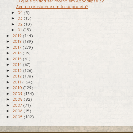
O que significa ser morno em Apocalipse 3?
Seria o presidente um falso profeta?
04
(5)
►
03
(15)
►
02
(10)
►
01
(15)
►
2019
(144)
►
2018
(189)
►
2017
(279)
►
2016
(86)
►
2015
(41)
►
2014
(67)
►
2013
(126)
►
2012
(198)
►
2011
(154)
►
2010
(129)
►
2009
(134)
►
2008
(82)
►
2007
(71)
►
2006
(15)
►
2005
(182)
►