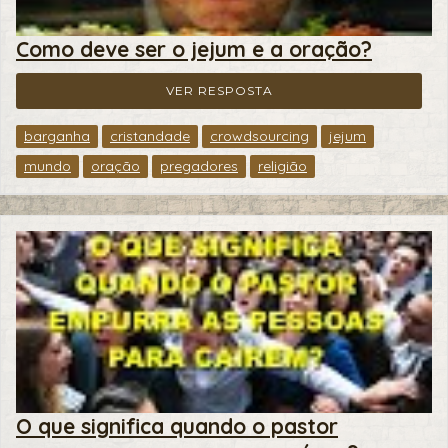
Como deve ser o jejum e a oração?
VER RESPOSTA
barganha
cristandade
crowdsourcing
jejum
mundo
oração
pregadores
religião
O que significa quando o pastor