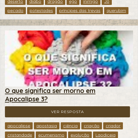
deserto
diabo
dragão
ego
inimigo
Jó
pecado
potestades
príncipes das trevas
querubim
O que significa ser morno em
Apocalipse 3?
VER RESPOSTA
apocalipse
apostasia
ciência
criação
criador
cristandade
ecumenismo
evolução
Laodiceia