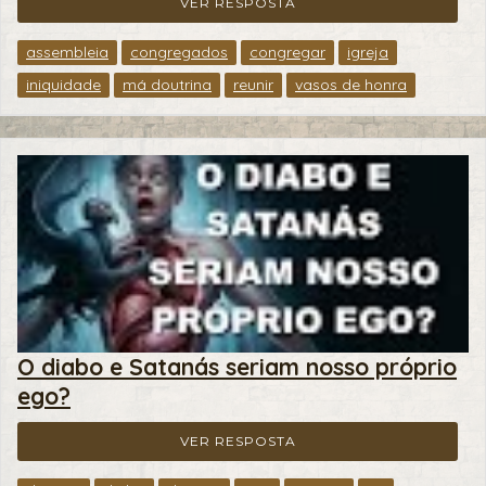
VER RESPOSTA
assembleia
congregados
congregar
igreja
iniquidade
má doutrina
reunir
vasos de honra
O diabo e Satanás seriam nosso próprio
ego?
VER RESPOSTA