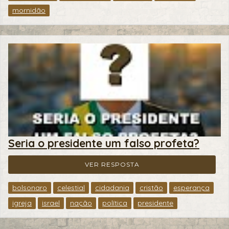
mornidão
Seria o presidente um falso profeta?
VER RESPOSTA
bolsonaro
celestial
cidadania
cristão
esperança
igreja
israel
nação
política
presidente