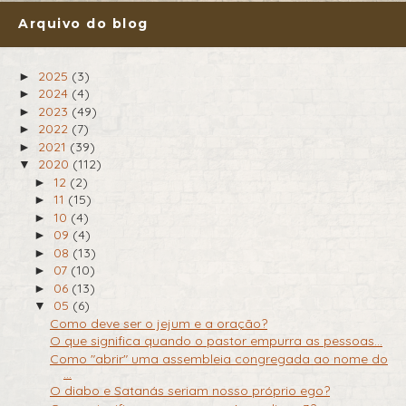
Arquivo do blog
2025
(3)
►
2024
(4)
►
2023
(49)
►
2022
(7)
►
2021
(39)
►
2020
(112)
▼
12
(2)
►
11
(15)
►
10
(4)
►
09
(4)
►
08
(13)
►
07
(10)
►
06
(13)
►
05
(6)
▼
Como deve ser o jejum e a oração?
O que significa quando o pastor empurra as pessoas...
Como "abrir" uma assembleia congregada ao nome do
...
O diabo e Satanás seriam nosso próprio ego?