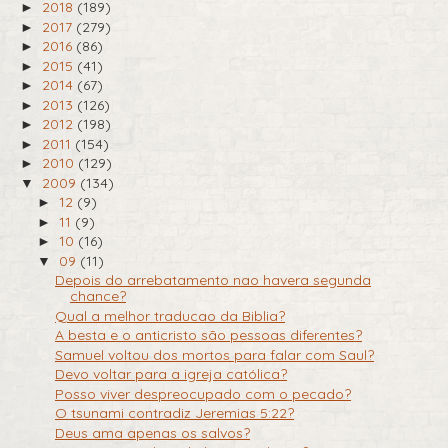
2018
(189)
►
2017
(279)
►
2016
(86)
►
2015
(41)
►
2014
(67)
►
2013
(126)
►
2012
(198)
►
2011
(154)
►
2010
(129)
►
2009
(134)
▼
12
(9)
►
11
(9)
►
10
(16)
►
09
(11)
▼
Depois do arrebatamento nao havera segunda
chance?
Qual a melhor traducao da Biblia?
A besta e o anticristo são pessoas diferentes?
Samuel voltou dos mortos para falar com Saul?
Devo voltar para a igreja católica?
Posso viver despreocupado com o pecado?
O tsunami contradiz Jeremias 5:22?
Deus ama apenas os salvos?