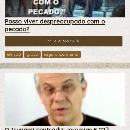
Posso viver despreocupado com o
pecado?
VER RESPOSTA
eleição
graça
segurança eterna
O tsunami contradiz Jeremias 5:22?