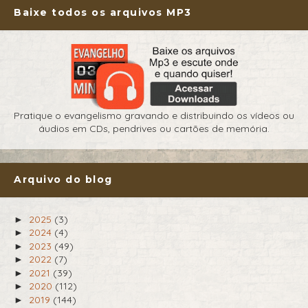
Baixe todos os arquivos MP3
Pratique o evangelismo gravando e distribuindo os vídeos ou
áudios em CDs, pendrives ou cartões de memória.
Arquivo do blog
2025
(3)
►
2024
(4)
►
2023
(49)
►
2022
(7)
►
2021
(39)
►
2020
(112)
►
2019
(144)
►