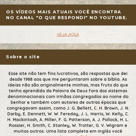
OS VÍDEOS MAIS ATUAIS VOCÊ ENCONTRA
NO CANAL "O QUE RESPONDI" NO YOUTUBE.
VEJA AQUI
.
Sobre o site
Esse site não tem fins lucrativos, são respostas que dei
desde 1988 aos que me perguntaram sobre a bíblia. As
ideias não são originalmente minhas, mas fruto do que
tenho aprendido da Palavra de Deus fora dos sistemas
denominacionais com irmãos congregados ao nome do
Senhor e também com autores de outras épocas que
congregavam assim, como J. G. Bellett, C. H. Brown, J. N.
Darby, E. Dennett, W. W. Fereday, J. L. Harris, W. Kelly, C.
H. Mackintosh, A. Miller, F. G. Patterson, A. J. Pollock, H. L.
Rossier, H. Smith, C. Stanley, W. Trotter, G. V. Wigram e
muitos outros. Uma lista completa em inglês você