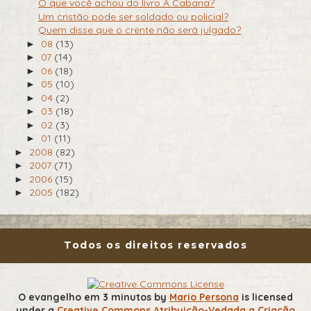
O que você achou do livro A Cabana?
Um cristão pode ser soldado ou policial?
Quem disse que o crente não será julgado?
08
(13)
►
07
(14)
►
06
(18)
►
05
(10)
►
04
(2)
►
03
(18)
►
02
(3)
►
01
(11)
►
2008
(82)
►
2007
(71)
►
2006
(15)
►
2005
(182)
►
Todos os direitos reservados
O evangelho em 3 minutos
by
Mario Persona
is licensed
under a
Creative Commons Atribuição-Vedada a Criação