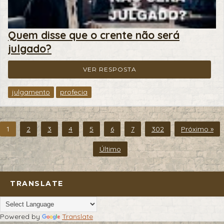
Quem disse que o crente não será
julgado?
VER RESPOSTA
julgamento
profecia
1
2
3
4
5
6
7
302
Próximo »
Último
TRANSLATE
Powered by
Translate