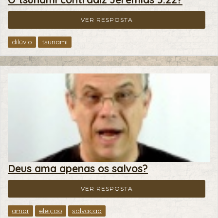
VER RESPOSTA
dilúvio
tsunami
Deus ama apenas os salvos?
VER RESPOSTA
amor
eleição
salvação