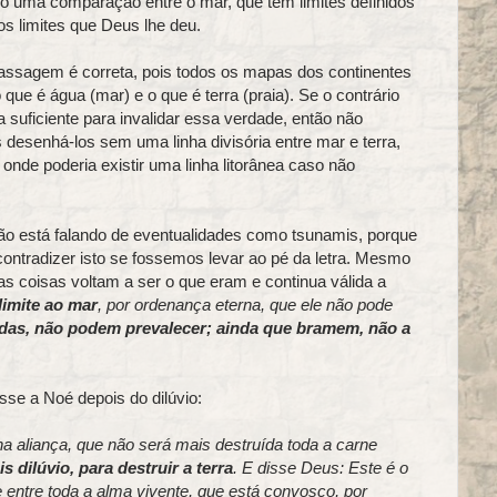
o uma comparação entre o mar, que tem limites definidos
os limites que Deus lhe deu.
assagem é correta, pois todos os mapas dos continentes
e é água (mar) e o que é terra (praia). Se o contrário
a suficiente para invalidar essa verdade, então não
esenhá-los sem uma linha divisória entre mar e terra,
de poderia existir uma linha litorânea caso não
não está falando de eventualidades como tsunamis, porque
ontradizer isto se fossemos levar ao pé da letra. Mesmo
s coisas voltam a ser o que eram e continua válida a
 limite ao mar
, por ordenança eterna, que ele não pode
das, não podem prevalecer; ainda que bramem, não a
sse a Noé depois do dilúvio:
 aliança, que não será mais destruída toda a carne
 dilúvio, para destruir a terra
. E disse Deus: Este é o
e entre toda a alma vivente, que está convosco, por