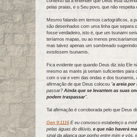
contexto dá a entender que Deus está fazend
pelas praias, e o Seu povo, que não respeita 
Mesmo falando em termos cartográficos, a p
são desenhados com uma linha que separa o qu
fosse verdadeiro, isto é, que um tsunami seri
teríamos mapas, ou ao menos precisaríamos d
mas talvez apenas um sombreado sugerindo on
existissem tsunamis.
Fica evidente que quando Deus diz isto Ele 
mesmo as marés já seriam suficientes para c
com o vai e vem das ondas e dos tsunamis, a
afirmação de que Deus colocou
"
a areia por
passar?
Ainda que se levantem as suas on
podem traspassar
".
Tal afirmação é corroborada pelo que Deus di
Gen 9:1116
E eu convosco estabeleço a minha
pelas águas do dilúvio,
e que não haverá mais
sinal da aliança que ponho entre mim e vós, 