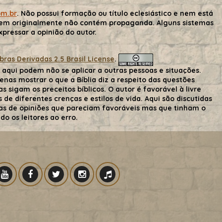
om.br
. Não possui formação ou título eclesiástico e nem está
gem originalmente não contém propaganda. Alguns sistemas
ressar a opinião do autor.
as Derivadas 2.5 Brasil License
.
aqui podem não se aplicar a outras pessoas e situações.
nas mostrar o que a Bíblia diz a respeito das questões
s sigam os preceitos bíblicos. O autor é favorável à livre
de diferentes crenças e estilos de vida. Aqui são discutidas
 mas de opiniões que pareciam favoráveis mas que tinham o
o os leitores ao erro.