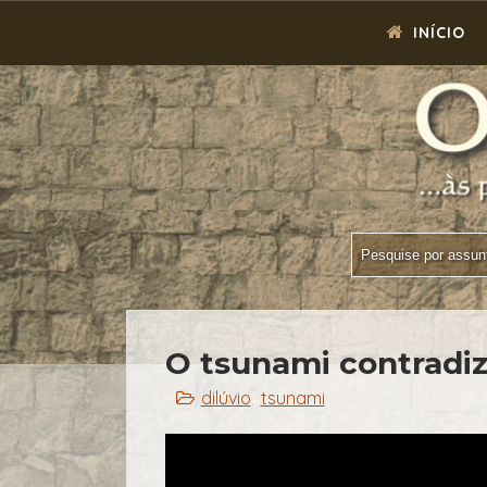
INÍCIO
O tsunami contradiz
dilúvio
tsunami
,