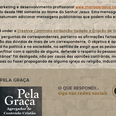
arketing e desenvolvimento profissional
www.mariopersona.c
do desde 1981 somente ao Nome do Senhor Jesus. Esta mensa
costumam adicionar mensagens publicitárias que podem não exp
d under a
Creative Commons Atribuição-Vedada a Criação de Obr
 perguntas de correspondentes, portanto as afirmações feitas 
ão das dúvidas de mais de um correspondente. O objetivo é ape
 na política e na sociedade, no sentido de exigir que as pessoa
flitar com a opinião de alguns, defende o respeito às pessoas 
tários" foi desligada, não por causa das opiniões contrárias,
oas ou fazer propaganda de alguma igreja ou religião, induzind
PELA GRAÇA
O QUE RESPONDI...
siga nas redes sociais