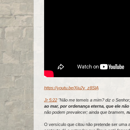
https://youtu.be/Xiu2y_z8SlA
Jr 5:22
"Não me temeis a mim? diz o Senhor;
ao mar, por ordenança eterna, que ele não
não podem prevalecer; ainda que bramem,
n
O versículo que citou não pretende ser uma afi