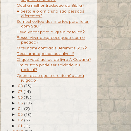
Qual a melhor traducao da Biblia?
A besta e o anticristo são pessoas
diferentes?
Samuel voltou dos mortos para falar
com Saul?
Devo voltar para a igreja católica?
Posso viver despreocupado com o
pecado?
O tsunami contradiz Jeremias 5:22?
Deus ama apenas os salvos?
O que você achou do livro A Cabana?
Um cristão pode ser soldado ou
policial?
Quem disse que o crente não será
julgado?
08
(13)
►
07
(14)
►
06
(18)
►
05
(10)
►
04
(2)
►
03
(18)
►
02
(3)
►
01
(11)
►