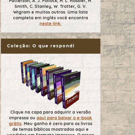
Patterson, A. J. Pollock, H. L. Rossier, H.
Smith, C. Stanley, W. Trotter, G. V.
Wigram e muitos outros. Uma lista
completa em inglês você encontra
neste link.
Coleção: O que respondi
Clique na capa para adquirir a versão
impressa ou
aqui para baixar o e-book
grátis
. Meu ganho é zero para os livros
de temas bíblicos mostrados aqui e
vendidos em formato impresso. O preço