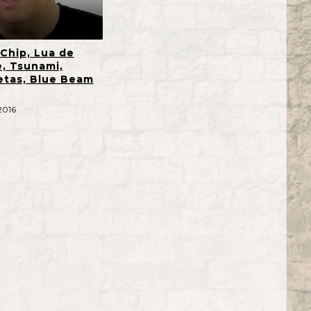
 Chip, Lua de
, Tsunami,
tas, Blue Beam
2016