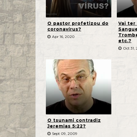
O pastor profetizou do
Vai ter
coronavírus?
Sangue
Trombe
Apr 16, 2020
etc.?
Oct 31, 
O tsunami contradiz
Jeremias 5:22?
Sept 09, 2009