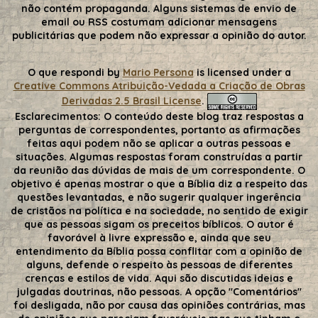
não contém propaganda. Alguns sistemas de envio de
email ou RSS costumam adicionar mensagens
publicitárias que podem não expressar a opinião do autor.
O que respondi
by
Mario Persona
is licensed under a
Creative Commons Atribuição-Vedada a Criação de Obras
Derivadas 2.5 Brasil License
.
Esclarecimentos:
O conteúdo deste blog traz respostas a
perguntas de correspondentes, portanto as afirmações
feitas aqui podem não se aplicar a outras pessoas e
situações. Algumas respostas foram construídas a partir
da reunião das dúvidas de mais de um correspondente. O
objetivo é apenas mostrar o que a Bíblia diz a respeito das
questões levantadas, e não sugerir qualquer ingerência
de cristãos na política e na sociedade, no sentido de exigir
que as pessoas sigam os preceitos bíblicos. O autor é
favorável à livre expressão e, ainda que seu
entendimento da Bíblia possa conflitar com a opinião de
alguns, defende o respeito às pessoas de diferentes
crenças e estilos de vida. Aqui são discutidas ideias e
julgadas doutrinas, não pessoas. A opção "Comentários"
foi desligada, não por causa das opiniões contrárias, mas