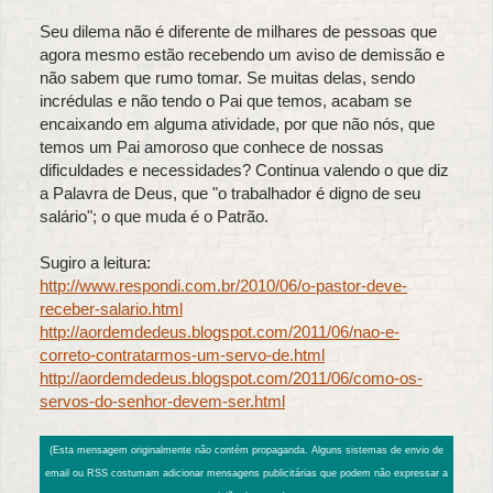
Seu dilema não é diferente de milhares de pessoas que
agora mesmo estão recebendo um aviso de demissão e
não sabem que rumo tomar. Se muitas delas, sendo
incrédulas e não tendo o Pai que temos, acabam se
encaixando em alguma atividade, por que não nós, que
temos um Pai amoroso que conhece de nossas
dificuldades e necessidades? Continua valendo o que diz
a Palavra de Deus, que "o trabalhador é digno de seu
salário"; o que muda é o Patrão.
Sugiro a leitura:
http://www.respondi.com.br/2010/06/o-pastor-deve-
receber-salario.html
http://aordemdedeus.blogspot.com/2011/06/nao-e-
correto-contratarmos-um-servo-de.html
http://aordemdedeus.blogspot.com/2011/06/como-os-
servos-do-senhor-devem-ser.html
(Esta mensagem originalmente não contém propaganda. Alguns sistemas de envio de
email ou RSS costumam adicionar mensagens publicitárias que podem não expressar a