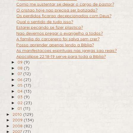
Como me sustentar se deixar o cargo de pastor?
O cristao hoje nao precisa ser batizado?
Os perdidos ficarao decepcionados com Deus?
Qual o sentido de tudo isso?
Estarei pecando se fizer plastica?
Nao devemos pregar o evangelho a todos?
A familia do carcereiro foi salva sem crer?
Posso aprender apenas lendo a Bíblia?
As manifestacoes espirituais nas igrejas sao reais?
Apocalipse 22:18-19 serve para toda a Biblia?
09
(9)
►
08
(7)
►
07
(12)
►
06
(21)
►
05
(17)
►
04
(13)
►
03
(9)
►
02
(23)
►
01
(11)
►
2010
(129)
►
2009
(134)
►
2008
(82)
►
2007
(71)
►