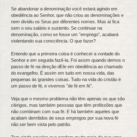
Se abandonar a denominação você estará agindo em
obediência ao Senhor, que não criou as denominações e
nem dividiu os Seus por diferentes nomes. Mas aí fica
sem o seu salário e sustento. Se continuar na
denominação, como se fosse um "emprego", acabará
violentando sua consciência. O que fazer?
Entendo que a primeira coisa é conhecer a vontade do
Senhor e em seguida fazê-la. Foi assim quando demos o
passo de fé na direção dEle em obediência ao chamado
do evangelho. É assim em tudo em nossa vida, das
pequenas às grandes coisas. Tudo na vida do cristão é
um passo de fé, e vivemos "de fé em fé".
Veja que o mesmo problema não têm apenas os que são
clérigos, mas também pessoas que têm profissões que
não combinam com sua fé. E há também aqueles que
acabam demitidos de seus empregos por sua nova fé
não ser bem vista pelo patrão.