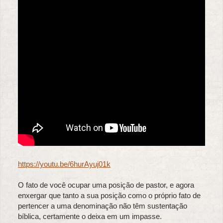
https://youtu.be/6hurAyuj01k
O fato de você ocupar uma posição de pastor, e agora
enxergar que tanto a sua posição como o próprio fato de
pertencer a uma denominação não têm sustentação
bíblica, certamente o deixa em um impasse.