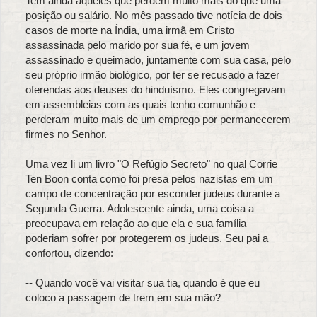
Tem ainda aqueles que perdem muito mais do que uma
posição ou salário. No mês passado tive notícia de dois
casos de morte na Índia, uma irmã em Cristo
assassinada pelo marido por sua fé, e um jovem
assassinado e queimado, juntamente com sua casa, pelo
seu próprio irmão biológico, por ter se recusado a fazer
oferendas aos deuses do hinduísmo. Eles congregavam
em assembleias com as quais tenho comunhão e
perderam muito mais de um emprego por permanecerem
firmes no Senhor.
Uma vez li um livro "O Refúgio Secreto" no qual Corrie
Ten Boon conta como foi presa pelos nazistas em um
campo de concentração por esconder judeus durante a
Segunda Guerra. Adolescente ainda, uma coisa a
preocupava em relação ao que ela e sua família
poderiam sofrer por protegerem os judeus. Seu pai a
confortou, dizendo:
-- Quando você vai visitar sua tia, quando é que eu
coloco a passagem de trem em sua mão?