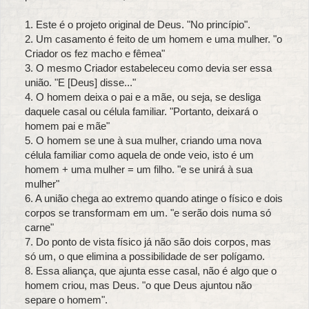
1. Este é o projeto original de Deus. "No princípio".
2. Um casamento é feito de um homem e uma mulher. "o
Criador os fez macho e fêmea"
3. O mesmo Criador estabeleceu como devia ser essa
união. "E [Deus] disse..."
4. O homem deixa o pai e a mãe, ou seja, se desliga
daquele casal ou célula familiar. "Portanto, deixará o
homem pai e mãe"
5. O homem se une à sua mulher, criando uma nova
célula familiar como aquela de onde veio, isto é um
homem + uma mulher = um filho. "e se unirá à sua
mulher"
6. A união chega ao extremo quando atinge o físico e dois
corpos se transformam em um. "e serão dois numa só
carne"
7. Do ponto de vista físico já não são dois corpos, mas
só um, o que elimina a possibilidade de ser polígamo.
8. Essa aliança, que ajunta esse casal, não é algo que o
homem criou, mas Deus. "o que Deus ajuntou não
separe o homem".