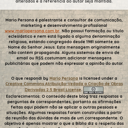
alterados e a referência ao autor seja mantida.
Mario Persona é palestrante e consultor de comunicação,
marketing e desenvolvimento profissional
www.mariopersona.com.br
. Não possui formação ou título
eclesiástico e nem está ligado a alguma denominação
religiosa, estando congregado desde 1981 somente ao
Nome do Senhor Jesus. Esta mensagem originalmente
não contém propaganda. Alguns sistemas de envio de
email ou RSS costumam adicionar mensagens
publicitárias que podem não expressar a opinião do autor.
O que respondi
by
Mario Persona
is licensed under a
Creative Commons Atribuição-Vedada a Criação de Obras
Derivadas 2.5 Brasil License
.
Esclarecimentos:
O conteúdo deste blog traz respostas a
perguntas de correspondentes, portanto as afirmações
feitas aqui podem não se aplicar a outras pessoas e
situações. Algumas respostas foram construídas a partir
da reunião das dúvidas de mais de um correspondente. O
objetivo é apenas mostrar o que a Bíblia diz a respeito das