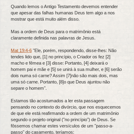
Quando lemos o Antigo Testamento devemos entender
que apesar das falhas humanas Deus tem algo a nos
mostrar que está muito além disso.
Mas a ordem de Deus para o matrimônio está
claramente definida nas palavras de Jesus.
Mat 19:4-6
"Ele, porém, respondendo, disse-lhes: Não
tendes lido que, [1] no princípio, o Criador os fez [2]
macho e fêmea e [3] disse: Portanto, [4] deixará o
homem pai e mãe e [5] se unirá à sua mulher, e [6] serão
dois numa só carne? Assim [7]não são mais dois, mas
uma só carne. Portanto, [8]o que Deus ajuntou não
separe o homem".
Estamos tão acostumados a ler esta passagem
pensando no contexto do divórcio, que nos esquecemos
de que ele está reafirmando a ordem de um matrimônio
segundo o projeto original ("no princípio") de Deus. Se
fôssemos chamar estes versículos de um "passo-a-
passo" do casamento, teríamos: