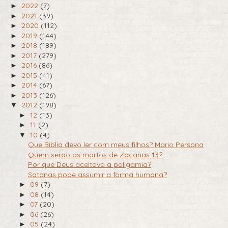
2022
(7)
►
2021
(39)
►
2020
(112)
►
2019
(144)
►
2018
(189)
►
2017
(279)
►
2016
(86)
►
2015
(41)
►
2014
(67)
►
2013
(126)
►
2012
(198)
▼
12
(13)
►
11
(2)
►
10
(4)
▼
Que Bíblia devo ler com meus filhos? Mario Persona
Quem serao os mortos de Zacarias 13?
Por que Deus aceitava a poligamia?
Satanas pode assumir a forma humana?
09
(7)
►
08
(14)
►
07
(20)
►
06
(26)
►
05
(24)
►