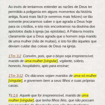
Ao invés de tentarmos entender as razões de Deus ter
permitido a poligamia em alguns momentos da história
antiga, ficará mais fácil (e seremos mais felizes) se tão
somente procurarmos saber o que agrada a Deus hoje
para os cristãos, e isto nós encontramos na doutrina dos
apóstolos dada à igreja (as epístolas). A Palavra mostra
claramente que a Deus agrada que o homem seja marido
de uma mulher (não de muitas), e isto foi dito àqueles que
deviam cuidar das coisas de Deus na igreja.
1Tm 3:2
Convém, pois, que o bispo seja irrepreensível,
marido de
uma mulher [singular]
, vigilante, sóbrio,
honesto, hospitaleiro, apto para ensinar;
1Tm 3:12
Os diáconos sejam maridos de
uma só mulher
[singular]
, e governem bem a seus filhos e suas próprias
casas.
T
it 1:6
Aquele que for irrepreensível, marido de
uma
mulher [singular]
, que tenha filhos fiéis, que não possam