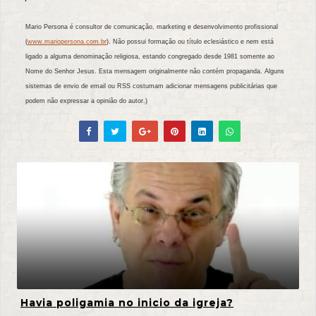
Mario Persona é consultor de comunicação, marketing e desenvolvimento profissional
(
www.mariopersona.com.br
). Não possui formação ou título eclesiástico e nem está
ligado a alguma denominação religiosa, estando congregado desde 1981 somente ao
Nome do Senhor Jesus. Esta mensagem originalmente não contém propaganda. Alguns
sistemas de envio de email ou RSS costumam adicionar mensagens publicitárias que
podem não expressar a opinião do autor.)
Havia poligamia no inicio da igreja?