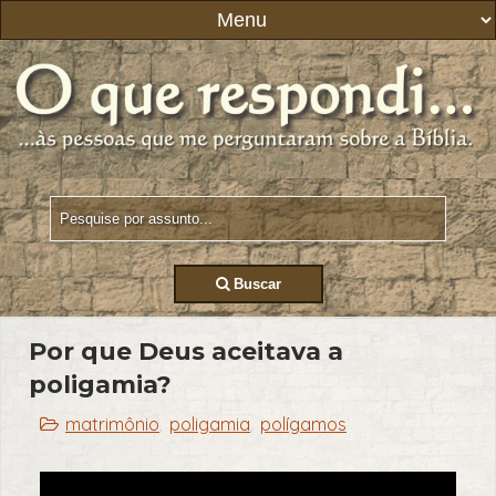
Buscar
Por que Deus aceitava a
poligamia?
matrimônio
poligamia
polígamos
,
,