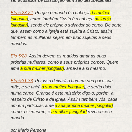
ser acusados de dissolução nem são desobedientes.
Efs 5:23-24
Porque o marido é a cabeça
da mulher
[singular]
, como também Cristo é a cabeça
da igreja
[singular]
, sendo ele próprio o salvador do corpo.
De sorte
que, assim como a igreja está sujeita a Cristo, assim
também as mulheres sejam em tudo sujeitas a seus
maridos.
Efs 5:28
Assim devem os maridos amar as suas
próprias mulheres, como a seus próprios corpos. Quem
ama
a sua mulher [singular]
, ama-se a si mesmo.
Efs 5:31-33
Por isso deixará o homem seu pai e sua
mãe, e se unirá
a sua mulher [singular
]; e serão dois
numa carne. Grande é este mistério; digo-o, porém, a
respeito de Cristo e da igreja. Assim também vós, cada
um em particular, ame
a sua própria mulher [singular]
como a si mesmo, e
a mulher [singular]
reverencie o
marido.
por Mario Persona