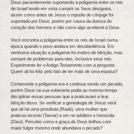
Deus pacientemente suportando a poligamia entre os reis
de Israel tendo em vista cumprir os Seus desígnios,
assim como antes de Jesus o repúdio do cônjuge foi
suportado por Deus, porém por causa da dureza do
coração dos homens e não como algo aceitável a Deus.
Você encontra a poligamia entre os reis de Israel numa
época quando o povo andava em desobediência. Em
nenhuma situação a poligamia foi motivo de bênção, mas
sempre de problemas para eles, inclusive seus reis.
Experimente ler o Antigo Testamento com a pergunta:
Quem ali foi feliz pelo fato de ter mais de uma esposa?
Certamente a poligamia era e continua sendo um pecado,
porém Deus na sua soberania podia ao mesmo tempo
disciplinar essas pessoas que a praticavam e tirar
bênção disso. Se verificar a genealogia de Jesus verá
que ali há uma prostituta (Raab), uma mulher que
praticou incesto (Tamar) e um rei adúltero e homicida
(Davi). Percebe como a graça de Deus brilhou com
maior fulgor mesmo onde abundava o pecado?