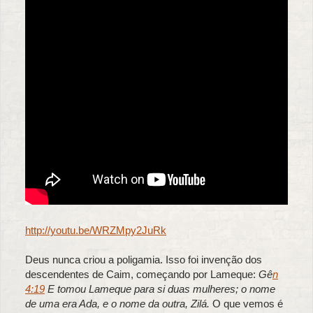
http://youtu.be/WRZMpy2JuRk
Deus nunca criou a poligamia. Isso foi invenção dos
descendentes de Caim, começando por Lameque:
Gê
n
4:19
E tomou Lameque para si duas mulheres; o nome
de uma era Ada, e o nome da outra, Zilá.
O que vemos é