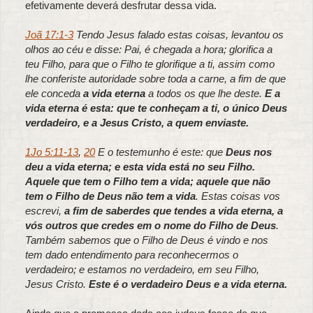
efetivamente deverá desfrutar dessa vida.
Joã 17:1-3
Tendo Jesus falado estas coisas, levantou os
olhos ao céu e disse: Pai, é chegada a hora; glorifica a
teu Filho, para que o Filho te glorifique a ti, assim como
lhe conferiste autoridade sobre toda a carne, a fim de que
ele conceda
a vida eterna
a todos os que lhe deste.
E a
vida eterna é esta: que te conheçam a ti, o único Deus
verdadeiro, e a Jesus Cristo, a quem enviaste.
1Jo 5:11-13
,
20
E o testemunho é este: que
Deus nos
deu a vida eterna; e esta vida está no seu Filho.
Aquele que tem o Filho tem a vida; aquele que não
tem o Filho de Deus não tem a vida
. Estas coisas vos
escrevi,
a fim de saberdes que tendes a vida eterna, a
vós outros que credes em o nome do Filho de Deus
.
Também sabemos que o Filho de Deus é vindo e nos
tem dado entendimento para reconhecermos o
verdadeiro; e estamos no verdadeiro, em seu Filho,
Jesus Cristo.
Este é o verdadeiro Deus e a vida eterna.