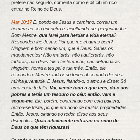
prefere não segui-lo, comenta como é difícil um rico
entrar no Reino de Deus.
Mar 10:17
E, pondo-se Jesus a caminho, correu um
homem ao seu encontro e, ajoelhando-se, perguntou-lhe:
Bom Mestre,
que farei para herdar a vida eterna
?
Respondeu-lhe Jesus: Por que me chamas bom?
Ninguém é bom senão um, que é Deus. Sabes os
mandamentos: Não matarás, não adulterarás, não
furtarás, não dirás falso testemunho, não defraudarás
ninguém, honra a teu pai e tua mãe. Então, ele
respondeu: Mestre, tudo isso tenho observado desde a
minha juventude. E Jesus, fitando-o, o amou e disse: Só
uma coisa te falta:
Vai, vende tudo o que tens, dá-o aos
pobres e terás um tesouro no céu; então, vem e
segue-me.
Ele, porém, contrariado com esta palavra,
retirou-se triste, porque era dono de muitas propriedades.
Então, Jesus, olhando ao redor, disse aos seus
discípulos:
Quão dificilmente entrarão no reino de
Deus os que têm riquezas!