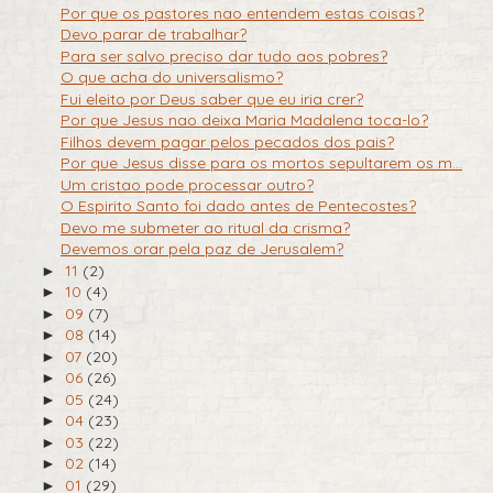
Por que os pastores nao entendem estas coisas?
Devo parar de trabalhar?
Para ser salvo preciso dar tudo aos pobres?
O que acha do universalismo?
Fui eleito por Deus saber que eu iria crer?
Por que Jesus nao deixa Maria Madalena toca-lo?
Filhos devem pagar pelos pecados dos pais?
Por que Jesus disse para os mortos sepultarem os m...
Um cristao pode processar outro?
O Espirito Santo foi dado antes de Pentecostes?
Devo me submeter ao ritual da crisma?
Devemos orar pela paz de Jerusalem?
11
(2)
►
10
(4)
►
09
(7)
►
08
(14)
►
07
(20)
►
06
(26)
►
05
(24)
►
04
(23)
►
03
(22)
►
02
(14)
►
01
(29)
►