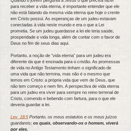
Quando o jovem pergunta a Jesus o que precisa fazer
para receber a vida eterna, é importante entender que ele
não está falando da mesma vida eterna que hoje o crente
em Cristo possui. As esperanças de um judeu estavam
conectadas à vida neste mundo e era o que a Lei
prometia. Se um judeu guardasse a lei ele teria saúde,
prosperidade e vida longa, além de contar com o favor de
Deus no fim de seus dias aqui.
Portanto, a noção de "vida eterna" para um judeu era
diferente da que é ensinada para o cristão. As promessas
de vida no Antigo Testamento tinham o significado de
uma vida que não termina, mas não é o mesmo que
temos em Cristo: a própria vida que vem de Deus, que
não tem começo e nem fim. A perspectiva de vida eterna
para um judeu era viver para sempre no reino terrenal de
Cristo, comendo e bebendo com fartura, para o que ele
deveria guardar a lei.
Lev_18:5
Portanto, os meus estatutos e os meus juízos
guardareis;
os quais, observando-os o homem, viverá
por eles.