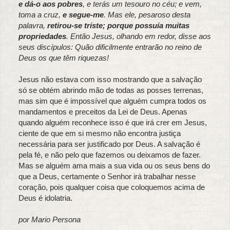
e dá-o aos pobres
, e terás um tesouro no céu; e vem,
toma a cruz,
e segue-me
. Mas ele, pesaroso desta
palavra,
retirou-se triste; porque possuía muitas
propriedades
. Então Jesus, olhando em redor, disse aos
seus discípulos: Quão dificilmente entrarão no reino de
Deus os que têm riquezas!
Jesus não estava com isso mostrando que a salvação
só se obtém abrindo mão de todas as posses terrenas,
mas sim que é impossível que alguém cumpra todos os
mandamentos e preceitos da Lei de Deus. Apenas
quando alguém reconhece isso é que irá crer em Jesus,
ciente de que em si mesmo não encontra justiça
necessária para ser justificado por Deus. A salvação é
pela fé, e não pelo que fazemos ou deixamos de fazer.
Mas se alguém ama mais a sua vida ou os seus bens do
que a Deus, certamente o Senhor irá trabalhar nesse
coração, pois qualquer coisa que coloquemos acima de
Deus é idolatria.
por Mario Persona