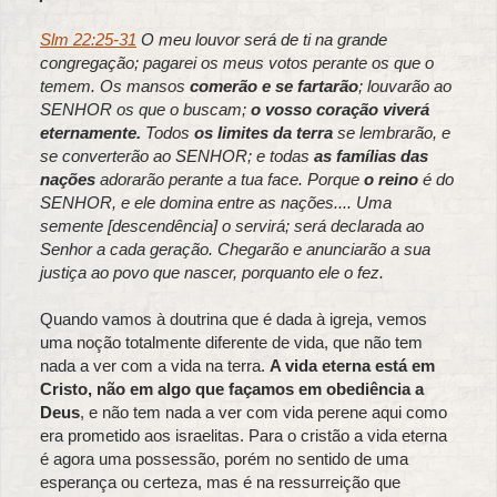
Slm 22:25-31
O meu louvor será de ti na grande
congregação; pagarei os meus votos perante os que o
temem. Os mansos
comerão e se fartarão
; louvarão ao
SENHOR os que o buscam;
o vosso coração viverá
eternamente.
Todos
os limites da terra
se lembrarão, e
se converterão ao SENHOR; e todas
as famílias das
nações
adorarão perante a tua face. Porque
o reino
é do
SENHOR, e ele domina entre as nações.... Uma
semente [descendência] o servirá; será declarada ao
Senhor a cada geração. Chegarão e anunciarão a sua
justiça ao povo que nascer, porquanto ele o fez.
Quando vamos à doutrina que é dada à igreja, vemos
uma noção totalmente diferente de vida, que não tem
nada a ver com a vida na terra.
A vida eterna está em
Cristo, não em algo que façamos em obediência a
Deus
, e não tem nada a ver com vida perene aqui como
era prometido aos israelitas. Para o cristão a vida eterna
é agora uma possessão, porém no sentido de uma
esperança ou certeza, mas é na ressurreição que