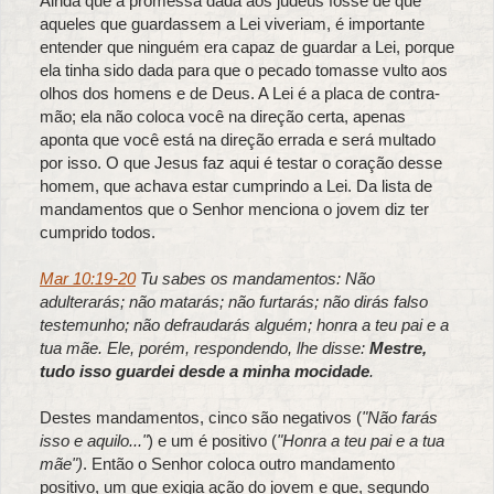
Ainda que a promessa dada aos judeus fosse de que
aqueles que guardassem a Lei viveriam, é importante
entender que ninguém era capaz de guardar a Lei, porque
ela tinha sido dada para que o pecado tomasse vulto aos
olhos dos homens e de Deus. A Lei é a placa de contra-
mão; ela não coloca você na direção certa, apenas
aponta que você está na direção errada e será multado
por isso. O que Jesus faz aqui é testar o coração desse
homem, que achava estar cumprindo a Lei. Da lista de
mandamentos que o Senhor menciona o jovem diz ter
cumprido todos.
Mar 10:19-20
Tu sabes os mandamentos: Não
adulterarás; não matarás; não furtarás; não dirás falso
testemunho; não defraudarás alguém; honra a teu pai e a
tua mãe. Ele, porém, respondendo, lhe disse:
Mestre,
tudo isso guardei desde a minha mocidade
.
Destes mandamentos, cinco são negativos (
"Não farás
isso e aquilo..."
) e um é positivo (
"Honra a teu pai e a tua
mãe")
. Então o Senhor coloca outro mandamento
positivo, um que exigia ação do jovem e que, segundo