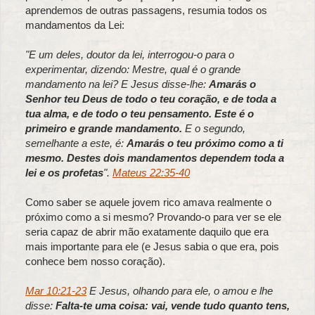
aprendemos de outras passagens, resumia todos os
mandamentos da Lei:
"E um deles, doutor da lei, interrogou-o para o
experimentar, dizendo: Mestre, qual é o grande
mandamento na lei? E Jesus disse-lhe:
Amarás o
Senhor teu Deus de todo o teu coração, e de toda a
tua alma, e de todo o teu pensamento. Este é o
primeiro e grande mandamento.
E o segundo,
semelhante a este, é:
Amarás o teu próximo como a ti
mesmo. Destes dois mandamentos dependem toda a
lei e os profetas
".
Mateus 22:35-40
Como saber se aquele jovem rico amava realmente o
próximo como a si mesmo? Provando-o para ver se ele
seria capaz de abrir mão exatamente daquilo que era
mais importante para ele (e Jesus sabia o que era, pois
conhece bem nosso coração).
Mar 10:21-23
E Jesus, olhando para ele, o amou e lhe
disse:
Falta-te uma coisa: vai, vende tudo quanto tens,