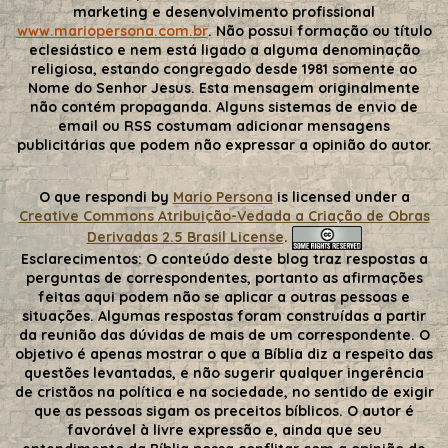
marketing e desenvolvimento profissional
www.mariopersona.com.br
. Não possui formação ou título
eclesiástico e nem está ligado a alguma denominação
religiosa, estando congregado desde 1981 somente ao
Nome do Senhor Jesus. Esta mensagem originalmente
não contém propaganda. Alguns sistemas de envio de
email ou RSS costumam adicionar mensagens
publicitárias que podem não expressar a opinião do autor.
O que respondi
by
Mario Persona
is licensed under a
Creative Commons Atribuição-Vedada a Criação de Obras
Derivadas 2.5 Brasil License
.
Esclarecimentos:
O conteúdo deste blog traz respostas a
perguntas de correspondentes, portanto as afirmações
feitas aqui podem não se aplicar a outras pessoas e
situações. Algumas respostas foram construídas a partir
da reunião das dúvidas de mais de um correspondente. O
objetivo é apenas mostrar o que a Bíblia diz a respeito das
questões levantadas, e não sugerir qualquer ingerência
de cristãos na política e na sociedade, no sentido de exigir
que as pessoas sigam os preceitos bíblicos. O autor é
favorável à livre expressão e, ainda que seu