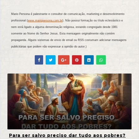
Mario Persona é palestrante e consultor de comunicação, marketing e desenvolvimento
profissional (
www.mariopersona.com.br
). Não possui formação ou título eclesiástico e
nem está ligado a alguma denominação religiosa, estando congregado desde 1981
somente ao Nome do Senhor Jesus. Esta mensagem originalmente não contém
propaganda. Alguns sistemas de envio de email ou RSS costumam adicionar mensagens
publicitárias que podem não expressar a opinião do autor.)
Para ser salvo preciso dar tudo aos pobres?