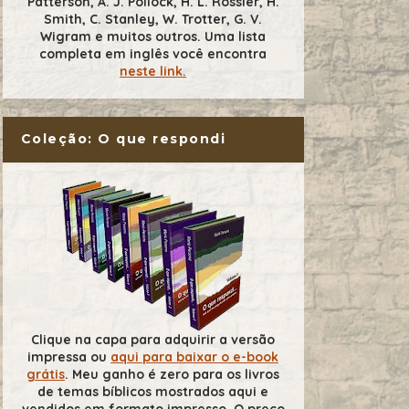
Patterson, A. J. Pollock, H. L. Rossier, H.
Smith, C. Stanley, W. Trotter, G. V.
Wigram e muitos outros. Uma lista
completa em inglês você encontra
neste link.
Coleção: O que respondi
Clique na capa para adquirir a versão
impressa ou
aqui para baixar o e-book
grátis
. Meu ganho é zero para os livros
de temas bíblicos mostrados aqui e
vendidos em formato impresso. O preço