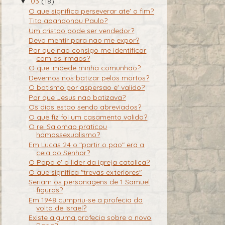
03
(18)
▼
O que significa perseverar ate' o fim?
Tito abandonou Paulo?
Um cristao pode ser vendedor?
Devo mentir para nao me expor?
Por que nao consigo me identificar
com os irmaos?
O que impede minha comunhao?
Devemos nos batizar pelos mortos?
O batismo por aspersao e' valido?
Por que Jesus nao batizava?
Os dias estao sendo abreviados?
O que fiz foi um casamento valido?
O rei Salomao praticou
homossexualismo?
Em Lucas 24 o "partir o pao" era a
ceia do Senhor?
O Papa e' o lider da igreja catolica?
O que significa "trevas exteriores"
Seriam os personagens de 1 Samuel
figuras?
Em 1948 cumpriu-se a profecia da
volta de Israel?
Existe alguma profecia sobre o novo