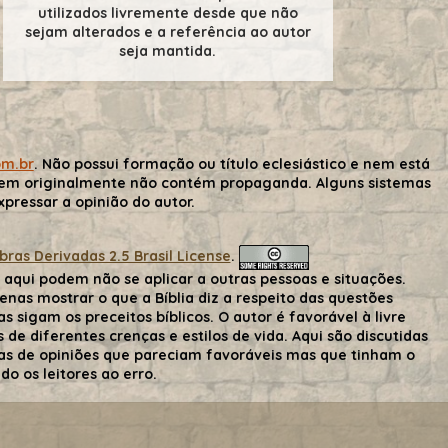
utilizados livremente desde que não
sejam alterados e a referência ao autor
seja mantida.
om.br
. Não possui formação ou título eclesiástico e nem está
gem originalmente não contém propaganda. Alguns sistemas
ressar a opinião do autor.
as Derivadas 2.5 Brasil License
.
aqui podem não se aplicar a outras pessoas e situações.
nas mostrar o que a Bíblia diz a respeito das questões
s sigam os preceitos bíblicos. O autor é favorável à livre
de diferentes crenças e estilos de vida. Aqui são discutidas
 mas de opiniões que pareciam favoráveis mas que tinham o
o os leitores ao erro.