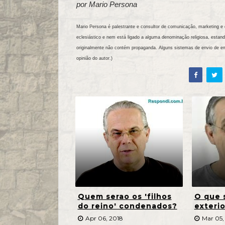
por Mario Persona
Mario Persona é palestrante e consultor de comunicação, marketing e d
eclesiástico e nem está ligado a alguma denominação religiosa, es
originalmente não contém propaganda. Alguns sistemas de envio de e
opinião do autor.)
Quem serao os 'filhos
O que s
do reino' condenados?
exteri
Apr 06, 2018
Mar 05,