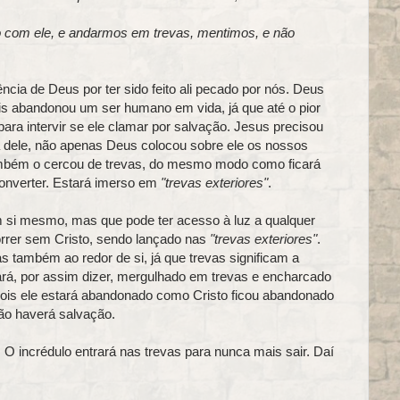
com ele, e andarmos em trevas, mentimos, e não
ncia de Deus por ter sido feito ali pecado por nós. Deus
is abandonou um ser humano em vida, já que até o pior
ra intervir se ele clamar por salvação. Jesus precisou
ista dele, não apenas Deus colocou sobre ele os nossos
mbém o cercou de trevas, do mesmo modo como ficará
converter. Estará imerso em
"trevas exteriores"
.
em si mesmo, mas que pode ter acesso à luz a qualquer
orrer sem Cristo, sendo lançado nas
"trevas exteriores"
.
as também ao redor de si, já que trevas significam a
rá, por assim dizer, mergulhado em trevas e encharcado
pois ele estará abandonado como Cristo ficou abandonado
não haverá salvação.
. O incrédulo entrará nas trevas para nunca mais sair. Daí