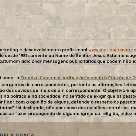
arketing e desenvolvimento profissional
www.mariopersona.c
do desde 1981 somente ao Nome do Senhor Jesus. Esta mensa
costumam adicionar mensagens publicitárias que podem não exp
d under a
Creative Commons Atribuição-Vedada a Criação de Obr
 perguntas de correspondentes, portanto as afirmações feitas 
ão das dúvidas de mais de um correspondente. O objetivo é ape
 na política e na sociedade, no sentido de exigir que as pessoa
flitar com a opinião de alguns, defende o respeito às pessoas 
tários" foi desligada, não por causa das opiniões contrárias,
oas ou fazer propaganda de alguma igreja ou religião, induzind
PELA GRAÇA