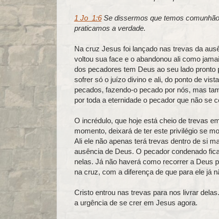
1 Jo_1:6
Se dissermos que temos comunhão 
praticamos a verdade.
Na cruz Jesus foi lançado nas trevas da ausê
voltou sua face e o abandonou ali como jama
dos pecadores tem Deus ao seu lado pronto pa
sofrer só o juízo divino e ali, do ponto de v
pecados, fazendo-o pecado por nós, mas ta
por toda a eternidade o pecador que não se 
O incrédulo, que hoje está cheio de trevas 
momento, deixará de ter este privilégio se m
Ali ele não apenas terá trevas dentro de si m
ausência de Deus. O pecador condenado fica
nelas. Já não haverá como recorrer a Deus 
na cruz, com a diferença de que para ele já 
Cristo entrou nas trevas para nos livrar delas
a urgência de se crer em Jesus agora.