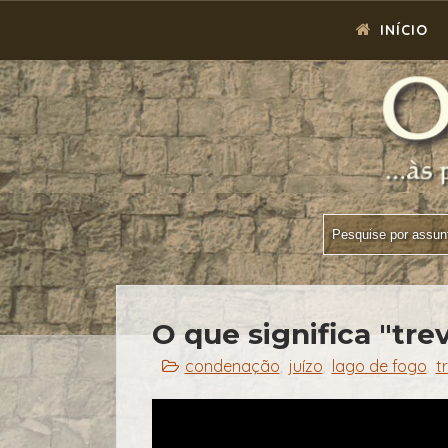
INÍCIO
O que significa "tre
condenação
juízo
lago de fogo
t
,
,
,