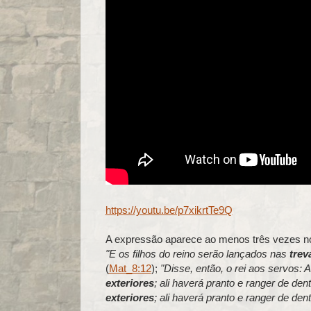
https://youtu.be/p7xikrtTe9Q
A expressão aparece ao menos três vezes no
"E os filhos do reino serão lançados nas
trev
(
Mat_8:12
);
"Disse, então, o rei aos servos: 
exteriores
; ali haverá pranto e ranger de den
exteriores
; ali haverá pranto e ranger de den