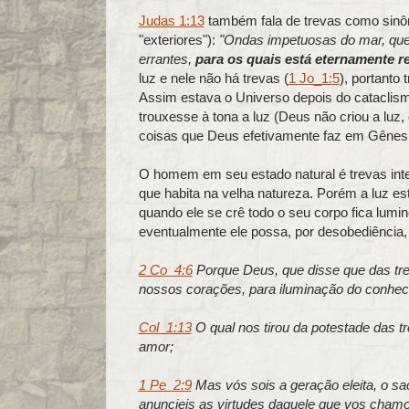
Judas 1:13
também fala de trevas como sinô
"exteriores"):
"Ondas impetuosas do mar, qu
errantes,
para os quais está eternamente r
luz e nele não há trevas (
1 Jo_1:5
), portanto
Assim estava o Universo depois do cataclis
trouxesse à tona a luz (Deus não criou a luz, 
coisas que Deus efetivamente faz em Gênesi
O homem em seu estado natural é trevas int
que habita na velha natureza. Porém a luz es
quando ele se crê todo o seu corpo fica lumi
eventualmente ele possa, por desobediência,
2 Co_4:6
Porque Deus, que disse que das tr
nossos corações, para iluminação do conheci
Col_1:13
O qual nos tirou da potestade das tr
amor;
1 Pe_2:9
Mas vós sois a geração eleita, o sac
anuncieis as virtudes daquele que vos chamo