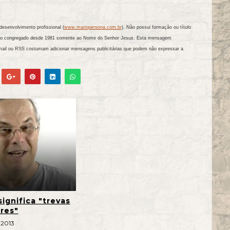
esenvolvimento profissional (
www.mariopersona.com.br
). Não possui formação ou título
tando congregado desde 1981 somente ao Nome do Senhor Jesus. Esta mensagem
mail ou RSS costumam adicionar mensagens publicitárias que podem não expressar a
ignifica "trevas
ores"
 2013