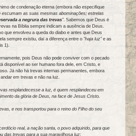
nimo de condenação eterna (embora não especifique
e escumam as suas mesmas abominações; estrelas
eservada a negrura das trevas
"
. Sabemos que Deus é
 trevas na Bíblia sempre indicam a ausência de Deus.
mo que envolveu a queda do diabo e antes que Deus
ela sempre existiu, daí a diferença entre o
"haja luz"
e as
s 1).
ernamente, pois Deus não pode conviver com o pecado
tá disponível ao ser humano fora dele, em Cristo, e
noso. Já não há trevas internas permanentes, embora
 andar em trevas e não na luz.
evas resplandecesse a luz, é quem resplandeceu em
mento da glória de Deus, na face de Jesus Cristo.
evas, e nos transportou para o reino do Filho do seu
erdócio real, a nação santa, o povo adquirido, para que
u das trevas para a sua maravilhosa luz;