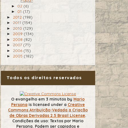
Papa?
02
(6)
►
01
(17)
►
2012
(198)
►
2011
(154)
►
2010
(129)
►
2009
(134)
►
2008
(82)
►
2007
(71)
►
2006
(15)
►
2005
(182)
►
Todos os direitos reservados
O evangelho em 3 minutos
by
Mario
Persona
is licensed under a
Creative
Commons Atribuição-Vedada a Criação
de Obras Derivadas 2.5 Brasil License
.
Condições de uso: Textos por Mario
Persona. Podem ser copiados e