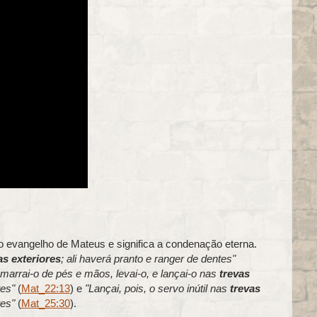
 evangelho de Mateus e significa a condenação eterna.
as exteriores
; ali haverá pranto e ranger de dentes"
Amarrai-o de pés e mãos, levai-o, e lançai-o nas
trevas
tes"
(
Mat_22:13
) e
"Lançai, pois, o servo inútil nas
trevas
tes"
(
Mat_25:30
).