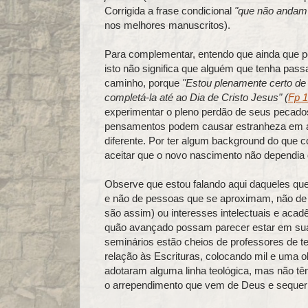
Corrigida a frase condicional
"que não andam 
nos melhores manuscritos).
Para complementar, entendo que ainda que po
isto não significa que alguém que tenha pas
caminho, porque
"Estou plenamente certo d
completá-la até ao Dia de Cristo Jesus" (
Fp 1
experimentar o pleno perdão de seus pecados 
pensamentos podem causar estranheza em alg
diferente. Por ter algum background do que 
aceitar que o novo nascimento não dependia
Observe que estou falando aqui daqueles qu
e não de pessoas que se aproximam, não de 
são assim) ou interesses intelectuais e ac
quão avançado possam parecer estar em sua c
seminários estão cheios de professores de te
relação às Escrituras, colocando mil e uma o
adotaram alguma linha teológica, mas não 
o arrependimento que vem de Deus e sequer 