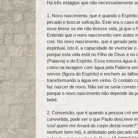
Há três estágios que não necessariamente a
1. Novo nascimento, que é quando o Espírito 
pecado e buscar salvação. Este era o caso 
esse temor se ele não tivesse vida, já que 
Entendo que o novo nascimento vem antes me
crer. No novo nascimento, que é gerado pela 
espiritual, isto é, a capacidade de vivenciar 
porque esta vida está no Filho de Deus e no
(Palavra) e do Espírito. Essa mesma água é a
como na lavagem com água pela Palavra em 
servos (figura do Espírito) e enchem as talh
transformando a água em vinho. O contato co
faz nascer de novo. Não sei se seria correto
porque o novo nascimento não depende da p
bebê.
2. Conversão, que é quando a pessoa crê em
convertida, pode ser o que Paulo descreve 
sou! quem me livrará do corpo desta morte?"
nenhum bem há), é atribulado pelo pecado nã