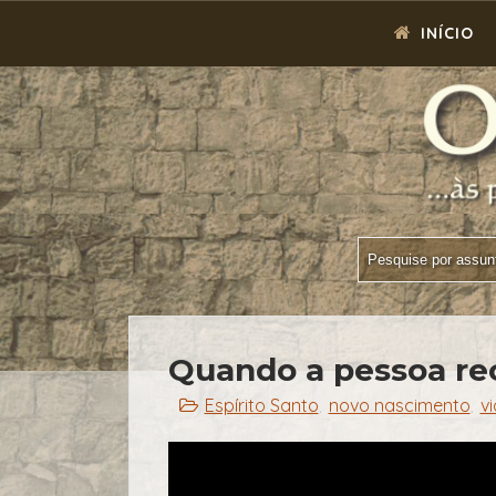
INÍCIO
Quando a pessoa rec
Espírito Santo
novo nascimento
v
,
,