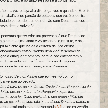
 a Cristo, e portanto ele não será condenado.
ação e talvez esteja aí a diferença, que é quando o Espírito
za inabalável de perdão de pecados que você encontra
 atribulado por perder sua comunhão com Deus, mas que
teza de sua salvação.
o podemos querer criar um processo já que Deus pode
to em que uma alma é vivificada pelo Espírito, e ao
rito Santo que lhe dá a certeza da vida eterna.
e encontramos estão vivendo uma vida miserável de
ação a qualquer momento, porque não entenderam o
ngue derramado na cruz. É na condição de alguém
mpleta que lemos a continuação de Romanos:
sto nosso Senhor. Assim que eu mesmo com o
carne à lei do pecado.
o há para os que estão em Cristo Jesus. Porque a lei do
a lei do pecado e da morte. Porquanto o que fora
 carne, isso fez Deus enviando o seu próprio Filho em
e ao pecado; e, com efeito, condenou Deus, na carne, o
porque está mais exata no versícul
o 8:1
, onde na versão