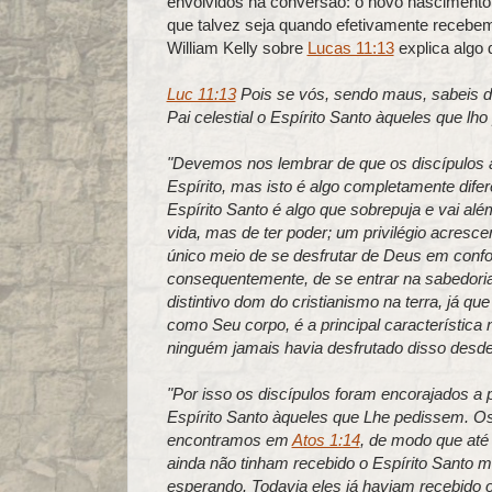
envolvidos na conversão: o novo nascimento,
que talvez seja quando efetivamente recebem
William Kelly sobre
Lucas 11:13
explica algo 
Luc 11:13
Pois se vós, sendo maus, sabeis da
Pai celestial o Espírito Santo àqueles que lh
"Devemos nos lembrar de que os discípulos a
Espírito, mas isto é algo completamente dife
Espírito Santo é algo que sobrepuja e vai al
vida, mas de ter poder; um privilégio acresc
único meio de se desfrutar de Deus em confo
consequentemente, de se entrar na sabedoria
distintivo dom do cristianismo na terra, já q
como Seu corpo, é a principal característica 
ninguém jamais havia desfrutado disso desde
"Por isso os discípulos foram encorajados a p
Espírito Santo àqueles que Lhe pedissem. O
encontramos em
Atos 1:14
, de modo que até
ainda não tinham recebido o Espírito Santo
esperando. Todavia eles já haviam recebido 