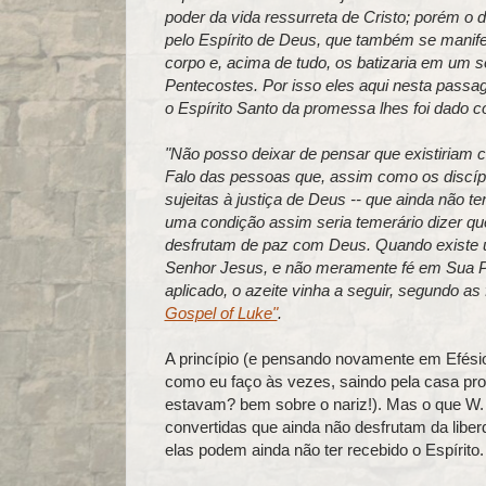
poder da vida ressurreta de Cristo; porém o d
pelo Espírito de Deus, que também se manif
corpo e, acima de tudo, os batizaria em um s
Pentecostes. Por isso eles aqui nesta passag
o Espírito Santo da promessa lhes foi dado c
"Não posso deixar de pensar que existiriam ca
Falo das pessoas que, assim como os discíp
sujeitas à justiça de Deus -- que ainda não
uma condição assim seria temerário dizer que
desfrutam de paz com Deus. Quando existe u
Senhor Jesus, e não meramente fé em Sua Pe
aplicado, o azeite vinha a seguir, segundo as 
Gospel of Luke"
.
A princípio (e pensando novamente em Efésios
como eu faço às vezes, saindo pela casa pr
estavam? bem sobre o nariz!). Mas o que W. 
convertidas que ainda não desfrutam da libe
elas podem ainda não ter recebido o Espírito.