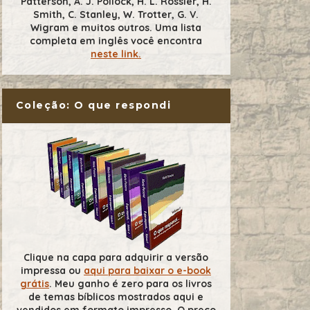
Patterson, A. J. Pollock, H. L. Rossier, H.
Smith, C. Stanley, W. Trotter, G. V.
Wigram e muitos outros. Uma lista
completa em inglês você encontra
neste link.
Coleção: O que respondi
Clique na capa para adquirir a versão
impressa ou
aqui para baixar o e-book
grátis
. Meu ganho é zero para os livros
de temas bíblicos mostrados aqui e
vendidos em formato impresso. O preço