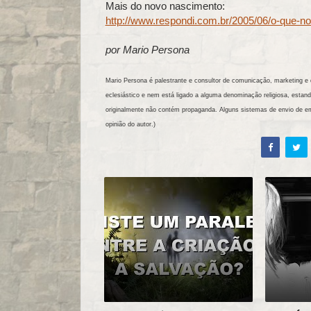
Mais do novo nascimento:
http://www.respondi.com.br/2005/06/o-que-n
por Mario Persona
Mario Persona é palestrante e consultor de comunicação, marketing e d
eclesiástico e nem está ligado a alguma denominação religiosa, es
originalmente não contém propaganda. Alguns sistemas de envio de e
opinião do autor.)