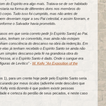
om do Espírito era algo mais. Tratava-se de ser habitado
estaria na forma de diferentes dons nos membros do
ó corpo. Tudo isso foi cumprido, mas não antes de
em deveriam rogar a seu Pai celestial, e assim fizeram, e
onforme o Salvador havia prometido.
sos em que seria correto pedir [o Espírito Santo] ao Pai.
ulos, tenham se convertido, mas ainda não estejam
 tenham consciência do descanso na obra da redenção. Em
 elas já tenham recebido o Espírito Santo se ainda não
m simples descanso pela fé na grandiosa obra do
ssoa, aí o Espírito Santo é dado. Onde o sangue era
figuras de Levítico" -
W. Kelly "An Exposition of the
 1), para um crente hoje pedir pelo Espírito Santo seria
ocurando por meus óculos (adivinhe onde descubro que
Kelly está dizendo é que podem existir pessoas
rdade e certeza do perdão de seus pecados, e neste caso