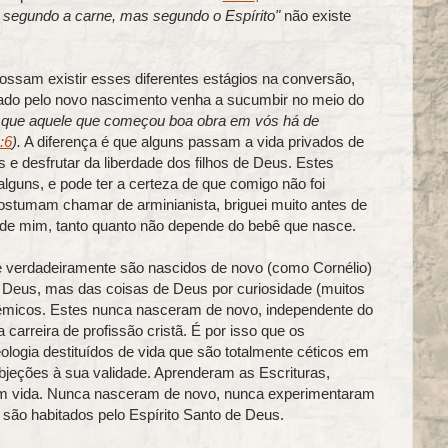
segundo a carne, mas segundo o Espírito"
não existe
ssam existir esses diferentes estágios na conversão,
sado pelo novo nascimento venha a sucumbir no meio do
e que aquele que começou boa obra em vós há de
:6
).
A diferença é que alguns passam a vida privados de
e desfrutar da liberdade dos filhos de Deus. Estes
uns, e pode ter a certeza de que comigo não foi
costumam chamar de arminianista, briguei muito antes de
 de mim, tanto quanto não depende do bebê que nasce.
e verdadeiramente são nascidos de novo (como Cornélio)
Deus, mas das coisas de Deus por curiosidade (muitos
adêmicos. Estes nunca nasceram de novo, independente do
arreira de profissão cristã. É por isso que os
ologia destituídos de vida que são totalmente céticos em
bjeções à sua validade. Aprenderam as Escrituras,
têm vida. Nunca nasceram de novo, nunca experimentaram
são habitados pelo Espírito Santo de Deus.