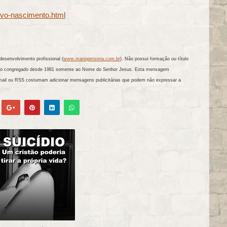
ovo-nascimento.html
esenvolvimento profissional (
www.mariopersona.com.br
). Não possui formação ou título
tando congregado desde 1981 somente ao Nome do Senhor Jesus. Esta mensagem
mail ou RSS costumam adicionar mensagens publicitárias que podem não expressar a