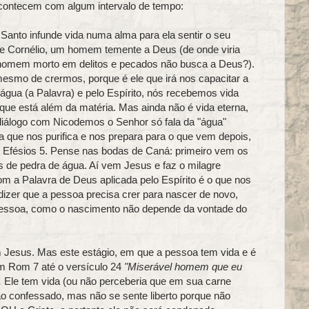
contecem com algum intervalo de tempo:
Santo infunde vida numa alma para ela sentir o seu
de Cornélio, um homem temente a Deus (de onde viria
o homem morto em delitos e pecados não busca a Deus?).
smo de crermos, porque é ele que irá nos capacitar a
água (a Palavra) e pelo Espírito, nós recebemos vida
o que está além da matéria. Mas ainda não é vida eterna,
 diálogo com Nicodemos o Senhor só fala da "água"
 que nos purifica e nos prepara para o que vem depois,
Efésios 5. Pense nas bodas de Caná: primeiro vem os
as de pedra de água. Aí vem Jesus e faz o milagre
m a Palavra de Deus aplicada pelo Espírito é o que nos
 dizer que a pessoa precisa crer para nascer de novo,
essoa, como o nascimento não depende da vontade do
 Jesus. Mas este estágio, em que a pessoa tem vida e é
em Rom 7 até o versículo 24
"Miserável homem que eu
.
Ele tem vida (ou não perceberia que em sua carne
o confessado, mas não se sente liberto porque não