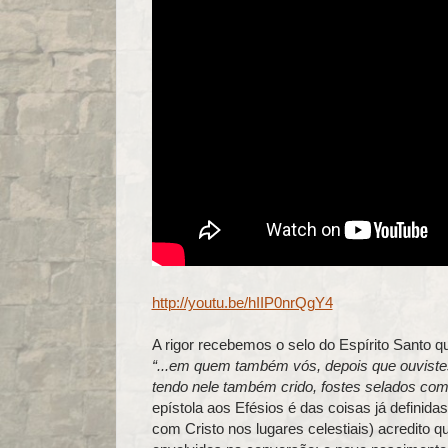
http://youtu.be/hIIP0nrQgY4
A rigor recebemos o selo do Espírito Santo 
“...em quem também vós, depois que ouviste
tendo nele também crido, fostes selados com
epístola aos Efésios é das coisas já definid
com Cristo nos lugares celestiais) acredito