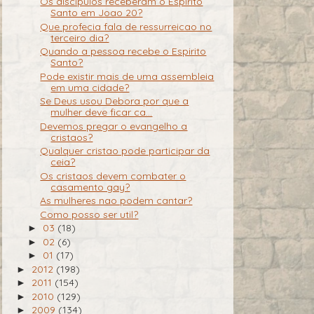
Os discipulos receberam o Espirito
Santo em Joao 20?
Que profecia fala de ressurreicao no
terceiro dia?
Quando a pessoa recebe o Espirito
Santo?
Pode existir mais de uma assembleia
em uma cidade?
Se Deus usou Debora por que a
mulher deve ficar ca...
Devemos pregar o evangelho a
cristaos?
Qualquer cristao pode participar da
ceia?
Os cristaos devem combater o
casamento gay?
As mulheres nao podem cantar?
Como posso ser util?
03
(18)
►
02
(6)
►
01
(17)
►
2012
(198)
►
2011
(154)
►
2010
(129)
►
2009
(134)
►