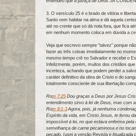
entendeu que a justiça de Deus JÁ CONDENOU
3. O versículo 25 é o brado de vitória e libert
Santo vem habitar na alma e dá aquela certe
até no crente que só dá nota fora, que fica
em nenhum momento coloca em dúvida a cer
Veja que escrevo sempre "talvez" porque nã
fazer as três coisas imediatamente no momen
mesmo tempo crê no Salvador e recebe o Espí
Infelizmente, porém, muitos dos cristãos qu
incerteza, achando que podem perder a salv
caráter definitivo da obra de Cristo e do sa
totalmente consciente de sua libertação co
Ro
m 7:25
Dou graças a Deus por Jesus Cri
entendimento sirvo à lei de Deus, mas com a 
Ro
m 8:1-3
Agora, pois, já nenhuma condenaçã
Espírito da vida, em Cristo Jesus, te livrou d
impossível à lei, no que estava enferma pela
semelhança de carne pecaminosa e no tocant
pecado.
(usei a versão Revista e Atualizada 