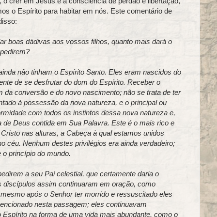
 o crer em Jesus e a consciência de perdão e libertação,
os o Espírito para habitar em nós. Este comentário de
disso:
r boas dádivas aos vossos filhos, quanto mais dará o
o pedirem?
inda não tinham o Espírito Santo. Eles eram nascidos do
rente de se desfrutar do dom do Espírito. Receber o
ém da conversão e do novo nascimento; não se trata de ter
entado à possessão da nova natureza, e o principal ou
rmidade com todos os instintos dessa nova natureza e,
 de Deus contida em Sua Palavra. Este é o mais rico e
ue Cristo nas alturas, a Cabeça à qual estamos unidos
no céu. Nenhum destes privilégios era ainda verdadeiro;
 o princípio do mundo.
edirem a seu Pai celestial, que certamente daria o
s discípulos assim continuaram em oração, como
 mesmo após o Senhor ter morrido e ressuscitado eles
 mencionado nesta passagem; eles continuavam
o Espírito na forma de uma vida mais abundante, como o