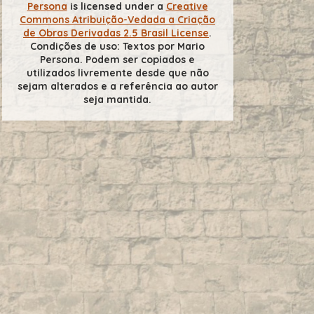
Persona
is licensed under a
Creative
Commons Atribuição-Vedada a Criação
de Obras Derivadas 2.5 Brasil License
.
Condições de uso: Textos por Mario
Persona. Podem ser copiados e
utilizados livremente desde que não
sejam alterados e a referência ao autor
seja mantida.