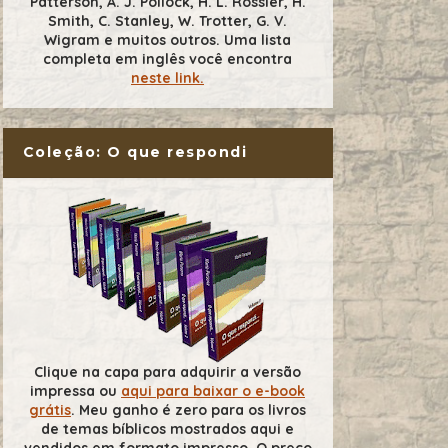
Patterson, A. J. Pollock, H. L. Rossier, H.
Smith, C. Stanley, W. Trotter, G. V.
Wigram e muitos outros. Uma lista
completa em inglês você encontra
neste link.
Coleção: O que respondi
Clique na capa para adquirir a versão
impressa ou
aqui para baixar o e-book
grátis
. Meu ganho é zero para os livros
de temas bíblicos mostrados aqui e
vendidos em formato impresso. O preço