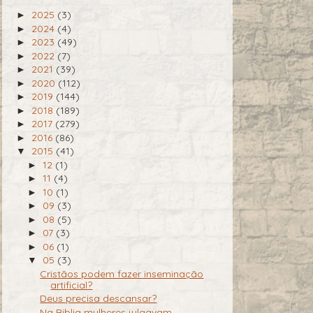
2025
(3)
►
2024
(4)
►
2023
(49)
►
2022
(7)
►
2021
(39)
►
2020
(112)
►
2019
(144)
►
2018
(189)
►
2017
(279)
►
2016
(86)
►
2015
(41)
▼
12
(1)
►
11
(4)
►
10
(1)
►
09
(3)
►
08
(5)
►
07
(3)
►
06
(1)
►
05
(3)
▼
Cristãos podem fazer inseminação
artificial?
Deus precisa descansar?
Na Biblia mulheres julgavam,