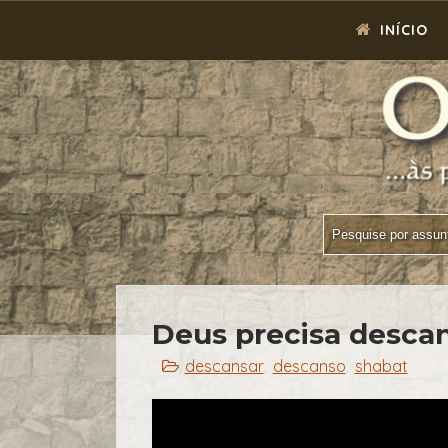
INÍCIO
Deus precisa desca
descansar
descanso
shabat
,
,