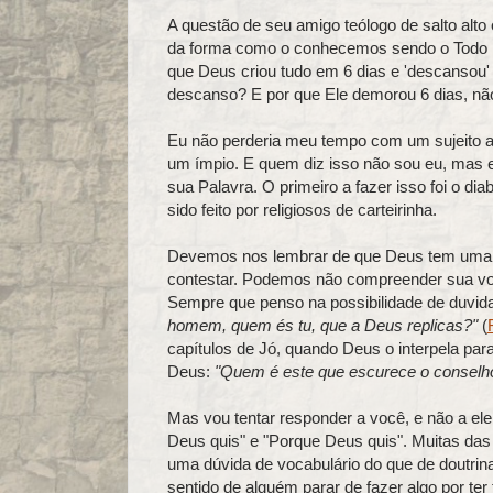
A questão de seu amigo teólogo de salto alto 
da forma como o conhecemos sendo o Todo Po
que Deus criou tudo em 6 dias e 'descansou'
descanso? E por que Ele demorou 6 dias, não p
Eu não perderia meu tempo com um sujeito as
um ímpio. E quem diz isso não sou eu, mas e
sua Palavra. O primeiro a fazer isso foi o di
sido feito por religiosos de carteirinha.
Devemos nos lembrar de que Deus tem uma v
contestar. Podemos não compreender sua vo
Sempre que penso na possibilidade de duvid
homem, quem és tu, que a Deus replicas?"
(
capítulos de Jó, quando Deus o interpela par
Deus:
"Quem é este que escurece o consel
Mas vou tentar responder a você, e não a el
Deus quis" e "Porque Deus quis". Muitas d
uma dúvida de vocabulário do que de doutrin
sentido de alguém parar de fazer algo por te