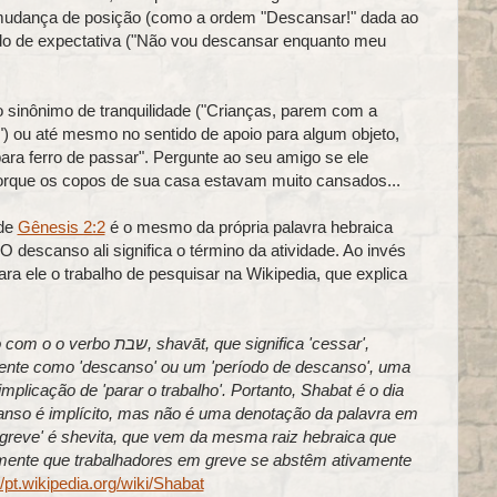
mudança de posição (como a ordem "Descansar!" dada ao
do de expectativa ("Não vou descansar enquanto meu
nônimo de tranquilidade ("Crianças, parem com a
 ou até mesmo no sentido de apoio para algum objeto,
ra ferro de passar". Pergunte ao seu amigo se ele
rque os copos de sua casa estavam muito cansados...
 de
Gênesis 2:2
é o mesmo da própria palavra hebraica
. O descanso ali significa o término da atividade. Ao invés
ara ele o trabalho de pesquisar na Wikipedia, que explica
lmente como 'descanso' ou um 'período de descanso', uma
implicação de 'parar o trabalho'. Portanto, Shabat é o dia
anso é implícito, mas não é uma denotação da palavra em
'greve' é shevita, que vem da mesma raiz hebraica que
mente que trabalhadores em greve se abstêm ativamente
//pt.wikipedia.org/wiki/Shabat