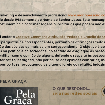
arketing e desenvolvimento profissional
www.mariopersona.c
do desde 1981 somente ao Nome do Senhor Jesus. Esta mensa
costumam adicionar mensagens publicitárias que podem não exp
d under a
Creative Commons Atribuição-Vedada a Criação de Obr
 perguntas de correspondentes, portanto as afirmações feitas 
ão das dúvidas de mais de um correspondente. O objetivo é ape
 na política e na sociedade, no sentido de exigir que as pessoa
flitar com a opinião de alguns, defende o respeito às pessoas 
tários" foi desligada, não por causa das opiniões contrárias,
oas ou fazer propaganda de alguma igreja ou religião, induzind
PELA GRAÇA
O QUE RESPONDI...
siga nas redes sociais