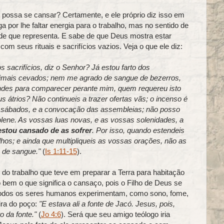
possa se cansar? Certamente, e ele próprio diz isso em
a por lhe faltar energia para o trabalho, mas no sentido de
de que representa. E sabe de que Deus mostra estar
m seus rituais e sacrifícios vazios. Veja o que ele diz:
sacrifícios, diz o Senhor? Já estou farto dos
animais cevados; nem me agrado de sangue de bezerros,
ndes para comparecer perante mim, quem requereu isto
 átrios? Não continueis a trazer ofertas vãs; o incenso é
 sábados, e a convocação das assembleias; não posso
lene. As vossas luas novas, e as vossas solenidades, a
estou cansado de as sofrer
. Por isso, quando estendeis
os; e ainda que multipliqueis as vossas orações, não as
 de sangue."
(
Is 1:11-15
).
o trabalho que teve em preparar a Terra para habitação
em o que significa o cansaço, pois o Filho de Deus se
todos os seres humanos experimentam, como sono, fome,
ra do poço:
"E estava ali a fonte de Jacó. Jesus, pois,
 da fonte."
(
Jo 4:6
). Será que seu amigo teólogo iria