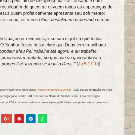
esus pelo fato de ele apresentar-se cansado e com
o de alguém de quem se esvaem todas as esperanças de
esus quem profeticamente apresenta seu sofrimento:
a se secou; os meus olhos desfalecem esperando o meu
 Criação em Gênesis, isso não significa que tenha
 O Senhor Jesus deixa claro que Deus tem trabalhado
pondeu: Meu Pai trabalha até agora, e eu trabalho
s procuravam matá-lo, porque não só quebrantava o
róprio Pai, fazendo-se igual a Deus."
(
Jo 5:17-18
).
esenvolvimento profissional (
www.mariopersona.com.br
). Não possui formação ou título
tando congregado desde 1981 somente ao Nome do Senhor Jesus. Esta mensagem
mail ou RSS costumam adicionar mensagens publicitárias que podem não expressar a