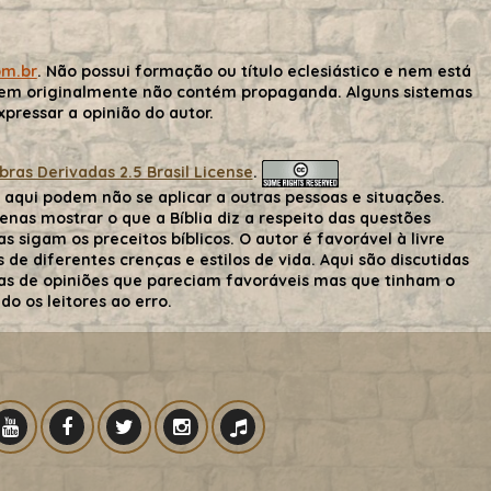
om.br
. Não possui formação ou título eclesiástico e nem está
gem originalmente não contém propaganda. Alguns sistemas
ressar a opinião do autor.
as Derivadas 2.5 Brasil License
.
aqui podem não se aplicar a outras pessoas e situações.
nas mostrar o que a Bíblia diz a respeito das questões
s sigam os preceitos bíblicos. O autor é favorável à livre
de diferentes crenças e estilos de vida. Aqui são discutidas
 mas de opiniões que pareciam favoráveis mas que tinham o
o os leitores ao erro.