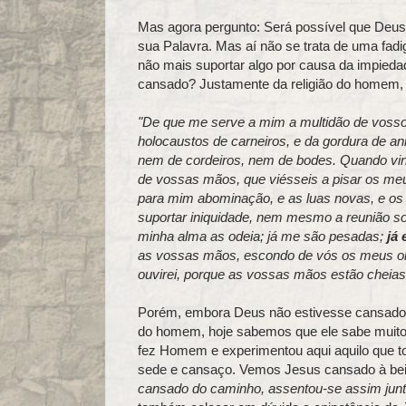
Mas agora pergunto: Será possível que Deus 
sua Palavra. Mas aí não se trata de uma fadig
não mais suportar algo por causa da impieda
cansado? Justamente da religião do homem, co
"De que me serve a mim a multidão de vossos 
holocaustos de carneiros, e da gordura de 
nem de cordeiros, nem de bodes. Quando vi
de vossas mãos, que viésseis a pisar os meus
para mim abominação, e as luas novas, e os
suportar iniquidade, nem mesmo a reunião so
minha alma as odeia; já me são pesadas;
já 
as vossas mãos, escondo de vós os meus olh
ouvirei, porque as vossas mãos estão cheias
Porém, embora Deus não estivesse cansado d
do homem, hoje sabemos que ele sabe muito b
fez Homem e experimentou aqui aquilo que 
sede e cansaço. Vemos Jesus cansado à bei
cansado do caminho, assentou-se assim junto