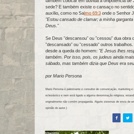
também colocar em dúvida a onipotência de J
sede? E também existe o cansaço no sentid
auxílio, como no Sa
lmo 69:3
onde o Senhor J
"Estou cansado de clamar; a minha gargant
Deus."
Se Deus "descansou" ou "cessou" dua obra de
"descansado" ou "cessado" outros trabalhos.
desde a queda do homem:
"E Jesus lhes res
também. Por isso, pois, os judeus ainda mai
sábado, mas também dizia que Deus era seu p
por Mario Persona
Mario Persona é palestrante e consultor de comunicação, marketing e d
eclesiástico e nem está ligado a alguma denominação religiosa, es
originalmente não contém propaganda. Alguns sistemas de envio de e
opinião do autor.)