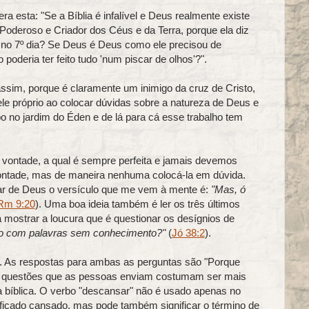
era esta:
"Se a Bíblia é infalível e Deus realmente existe
deroso e Criador dos Céus e da Terra, porque ela diz
 no 7º dia? Se Deus é Deus como ele precisou de
oderia ter feito tudo 'num piscar de olhos'?".
sim, porque é claramente um inimigo da cruz de Cristo,
le próprio ao colocar dúvidas sobre a natureza de Deus e
abo no jardim do Éden e de lá para cá esse trabalho tem
ontade, a qual é sempre perfeita e jamais devemos
ntade, mas de maneira nenhuma colocá-la em dúvida.
ar de Deus o versículo que me vem à mente é:
"
Mas, ó
Rm 9:20
). Uma boa ideia também é ler os três últimos
a mostrar a loucura que é questionar os desígnios de
ho com palavras sem conhecimento?"
(
Jó 38:2
).
e. As respostas para ambas as perguntas são "Porque
as questões que as pessoas enviam costumam ser mais
a bíblica. O verbo "descansar" não é usado apenas no
r ficado cansado, mas pode também significar o término de