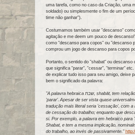
uma tarefa, como no caso da Criação, uma 
soldado) ou simplesmente o fim de um perío
time não ganhar").
Costumamos também usar "descanso" como si
agitação e me deem um pouco de descanso!")
como "descanso para copos" ou "descanso pa
comprou um jogo de descanso para copos po
Portanto, o sentido do "shabat" ou descanso
que significa "parar", "cessar", "terminar" etc
de explicar tudo isso para seu amigo, deixe p
bem o significado da palavra:
"A palavra hebraica שבת, shabāt, tem relação com o o verbo שבת, shavāt, que significa 'cessar',
'parar'. Apesar de ser vista quase universa
tradução mais literal seria 'cessação', com a 
de cessação do trabalho; enquanto que desc
si. Por exemplo, a palavra em hebraico para 
Shabat, e tem a mesma implicação, nominal
do trabalho, ao invés de passivamente."
http: