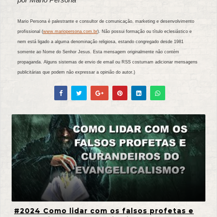
Mario Persona é palestrante e consultor de comunicação, marketing e desenvolvimento
profissional (
www.mariopersona.com.br
). Não possui formação ou título eclesiástico e
nem está ligado a alguma denominação religiosa, estando congregado desde 1981
somente ao Nome do Senhor Jesus. Esta mensagem originalmente não contém
propaganda. Alguns sistemas de envio de email ou RSS costumam adicionar mensagens
publicitárias que podem não expressar a opinião do autor.)
#2024 Como lidar com os falsos profetas e