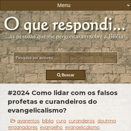
Buscar
#2024 Como lidar com os falsos
profetas e curandeiros do
evangelicalismo?
avarentos
bíblia
cura
curandeiros
doutrina
,
,
,
,
,
enganadores
evangelho
evangelicalismo
,
,
,