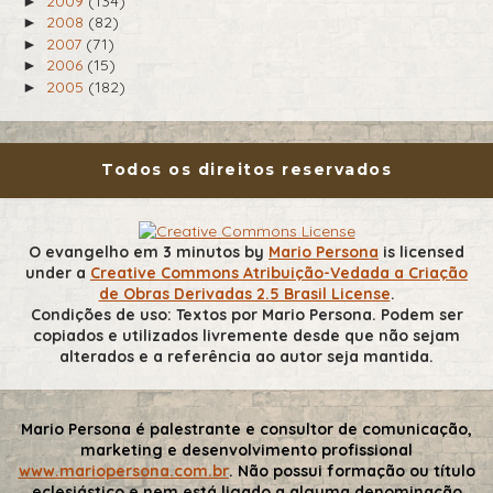
2009
(134)
►
2008
(82)
►
2007
(71)
►
2006
(15)
►
2005
(182)
►
Todos os direitos reservados
O evangelho em 3 minutos
by
Mario Persona
is licensed
under a
Creative Commons Atribuição-Vedada a Criação
de Obras Derivadas 2.5 Brasil License
.
Condições de uso: Textos por Mario Persona. Podem ser
copiados e utilizados livremente desde que não sejam
alterados e a referência ao autor seja mantida.
Mario Persona é palestrante e consultor de comunicação,
marketing e desenvolvimento profissional
www.mariopersona.com.br
. Não possui formação ou título
eclesiástico e nem está ligado a alguma denominação