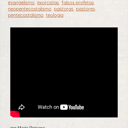
evangelismo
exorcistas
falsos profetas
,
,
,
neopentecostalismo
pastoras
pastores
,
,
,
pentecostalismo
teologia
,
por Mario Persona