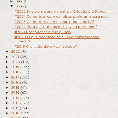
04
(5)
►
03
(7)
▼
#2025 Existe um paralelo entre a Criação e a Salva...
#2024 Como lidar com os falsos profetas e curandei...
#2023 Como lidar com a imoralidade na TV?
#2022 Para o cristão os males vêm para bem?
#2021 Posso fazer o que quiser?
#2020 O que acontece se eu não confessar meu
pecado?
#2019 O cristão deve viver isolado?
2022
(7)
►
2021
(39)
►
2020
(112)
►
2019
(144)
►
2018
(189)
►
2017
(279)
►
2016
(86)
►
2015
(41)
►
2014
(67)
►
2013
(126)
►
2012
(198)
►
2011
(154)
►
2010
(129)
►