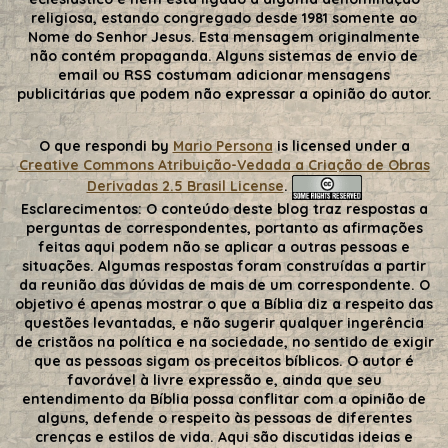
religiosa, estando congregado desde 1981 somente ao
Nome do Senhor Jesus. Esta mensagem originalmente
não contém propaganda. Alguns sistemas de envio de
email ou RSS costumam adicionar mensagens
publicitárias que podem não expressar a opinião do autor.
O que respondi
by
Mario Persona
is licensed under a
Creative Commons Atribuição-Vedada a Criação de Obras
Derivadas 2.5 Brasil License
.
Esclarecimentos:
O conteúdo deste blog traz respostas a
perguntas de correspondentes, portanto as afirmações
feitas aqui podem não se aplicar a outras pessoas e
situações. Algumas respostas foram construídas a partir
da reunião das dúvidas de mais de um correspondente. O
objetivo é apenas mostrar o que a Bíblia diz a respeito das
questões levantadas, e não sugerir qualquer ingerência
de cristãos na política e na sociedade, no sentido de exigir
que as pessoas sigam os preceitos bíblicos. O autor é
favorável à livre expressão e, ainda que seu
entendimento da Bíblia possa conflitar com a opinião de
alguns, defende o respeito às pessoas de diferentes
crenças e estilos de vida. Aqui são discutidas ideias e