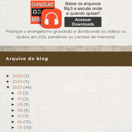
Pratique o evangelismo gravando e distribuindo os vídeos ou
áudios em CDs, pendrives ou cartões de memória.
Arquivo do blog
2025
(3)
►
2024
(4)
►
2023
(49)
▼
12
(2)
►
10
(2)
►
09
(5)
►
08
(5)
►
07
(3)
►
06
(10)
►
05
(10)
►