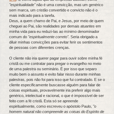
"espiritualidade"
não é uma convicção, mas um genérico
sem marca, um cristão convertido e convicto não é o
mais indicado para a tarefa.
Deus, a quem chamo de Pai, e Jesus, por meio de quem
cheguei ao Pai, são realidades por demais atuantes em
minha vida para eu reduzi-las ao mínimo denominador
comum do
"espiritualmente correto".
Seria obrigado a
diluir minhas convicções para evitar ferir os sentimentos
de pessoas com diferentes crenças.
O cliente não iria querer pagar para ouvir sobre minha fé
cristã ou me contratar para pregar o evangelho no meio
de uma palestra ou seminário. É por isso que separo
muito bem o assunto e evito falar nisso durante minhas
palestras, pois não foi para isso que fui contratado. E se o
cliente especificamente buscasse alguém para falar de
coisas espirituais, provavelmente iria preferir algo mais
genérico, intelectual e racional, o que é impossível de ser
feito com a fé cristã. Esta só se apreende
espiritualmente, como escreveu o apóstolo Paulo,
"o
homem natural não compreende as coisas do Espírito de