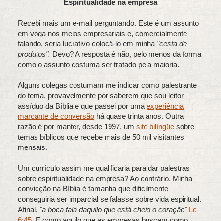
Espiritualidade na empresa
Recebi mais um e-mail perguntando. Este é um assunto
em voga nos meios empresariais e, comercialmente
falando, seria lucrativo colocá-lo em minha
"cesta de
produtos".
Devo? A resposta é não, pelo menos da forma
como o assunto costuma ser tratado pela maioria.
Alguns colegas costumam me indicar como palestrante
do tema, provavelmente por saberem que sou leitor
assíduo da Bíblia e que passei por uma
experiência
marcante de conversão
há quase trinta anos. Outra
razão é por manter, desde 1997, um
site bilíngüe
sobre
temas bíblicos que recebe mais de 50 mil visitantes
mensais.
Um currículo assim me qualificaria para dar palestras
sobre espiritualidade na empresa? Ao contrário. Minha
convicção na Bíblia é tamanha que dificilmente
conseguiria ser imparcial se falasse sobre vida espiritual.
Afinal,
"a boca fala daquilo que está cheio o coração"
Lc
6:45
. E como aquilo que as empresas buscam como