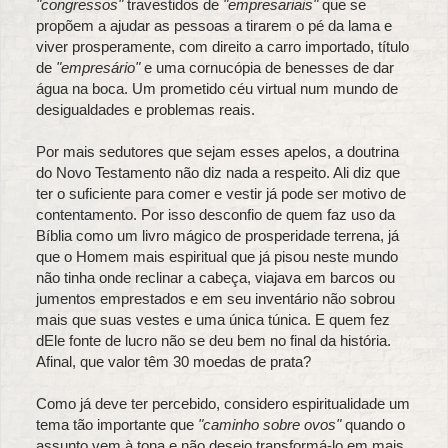
"congressos"
travestidos de
"empresariais"
que se
propõem a ajudar as pessoas a tirarem o pé da lama e
viver prosperamente, com direito a carro importado, título
de
"empresário"
e uma cornucópia de benesses de dar
água na boca. Um prometido céu virtual num mundo de
desigualdades e problemas reais.
Por mais sedutores que sejam esses apelos, a doutrina
do Novo Testamento não diz nada a respeito. Ali diz que
ter o suficiente para comer e vestir já pode ser motivo de
contentamento. Por isso desconfio de quem faz uso da
Bíblia como um livro mágico de prosperidade terrena, já
que o Homem mais espiritual que já pisou neste mundo
não tinha onde reclinar a cabeça, viajava em barcos ou
jumentos emprestados e em seu inventário não sobrou
mais que suas vestes e uma única túnica. E quem fez
dEle fonte de lucro não se deu bem no final da história.
Afinal, que valor têm 30 moedas de prata?
Como já deve ter percebido, considero espiritualidade um
tema tão importante que
"caminho sobre ovos"
quando o
assunto vem à tona e não desejo transformá-lo em mais