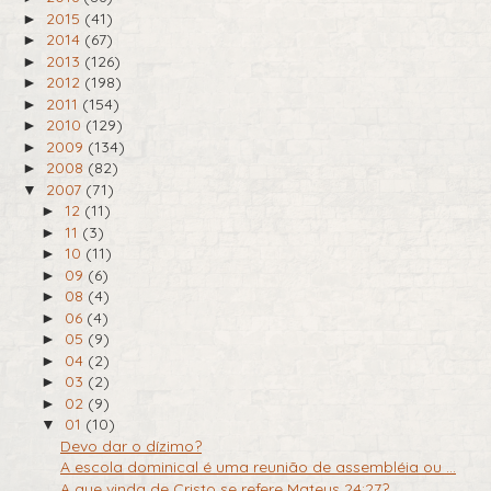
2015
(41)
►
2014
(67)
►
2013
(126)
►
2012
(198)
►
2011
(154)
►
2010
(129)
►
2009
(134)
►
2008
(82)
►
2007
(71)
▼
12
(11)
►
11
(3)
►
10
(11)
►
09
(6)
►
08
(4)
►
06
(4)
►
05
(9)
►
04
(2)
►
03
(2)
►
02
(9)
►
01
(10)
▼
Devo dar o dízimo?
A escola dominical é uma reunião de assembléia ou ...
A que vinda de Cristo se refere Mateus 24:27?