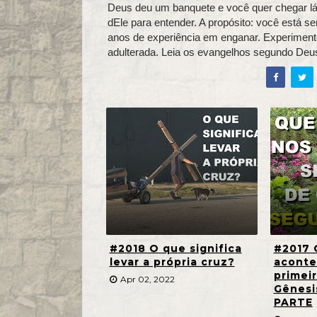
Deus deu um banquete e você quer chegar lá
dEle para entender. A propósito: você está s
anos de experiência em enganar. Experimente
adulterada. Leia os evangelhos segundo Deus
#2018 O que significa
#2017 
levar a própria cruz?
aconte
primeir
Apr 02, 2022
Gênes
PARTE