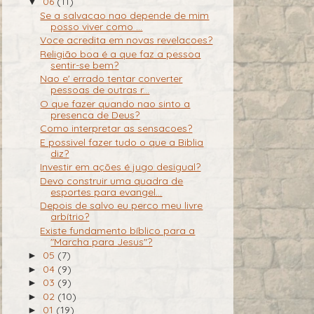
06
(11)
▼
Se a salvacao nao depende de mim
posso viver como ...
Voce acredita em novas revelacoes?
Religião boa é a que faz a pessoa
sentir-se bem?
Nao e' errado tentar converter
pessoas de outras r...
O que fazer quando nao sinto a
presenca de Deus?
Como interpretar as sensacoes?
E possivel fazer tudo o que a Biblia
diz?
Investir em ações é jugo desigual?
Devo construir uma quadra de
esportes para evangel...
Depois de salvo eu perco meu livre
arbítrio?
Existe fundamento bíblico para a
"Marcha para Jesus"?
05
(7)
►
04
(9)
►
03
(9)
►
02
(10)
►
01
(19)
►