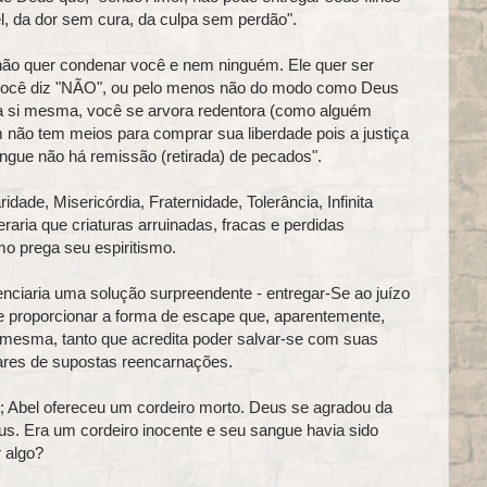
l, da dor sem cura, da culpa sem perdão".
 não quer condenar você e nem ninguém. Ele quer ser
 E você diz "NÃO", ou pelo menos não do modo como Deus
 a si mesma, você se arvora redentora (como alguém
 não tem meios para comprar sua liberdade pois a justiça
gue não há remissão (retirada) de pecados".
de, Misericórdia, Fraternidade, Tolerância, Infinita
ria que criaturas arruinadas, fracas e perdidas
o prega seu espiritismo.
iaria uma solução surpreendente - entregar-Se ao juízo
 e proporcionar a forma de escape que, aparentemente,
 mesma, tanto que acredita poder salvar-se com suas
ares de supostas reencarnações.
o; Abel ofereceu um cordeiro morto. Deus se agradou da
eus. Era um cordeiro inocente e seu sangue havia sido
 algo?