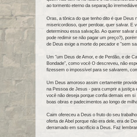
ao tormento eterno da separação irremediáve
Oras, a tônica do que tenho dito é que Deus
misericordioso, quer perdoar, quer salvar.
determinou essa salvação. Ao querer salvar
pode redimir se não pagar um preço?), porém
de Deus exige a morte do pecador e "sem san
Um "um Deus de Amor, e de Perdão, e de Carida
Bondade", como você O descreveu, não espera
fizessem o impossível para se salvarem, com
Um Deus amoroso assim certamente providenc
na Pessoa de Jesus - para cumprir a justiça
você não deseja porque confia demais em si
boas obras e padecimentos ao longo de milh
Caim ofereceu a Deus o fruto do seu trabalh
oferta de Abel porque não era dele, era de D
derramado em sacrifício a Deus. Faz lembrar