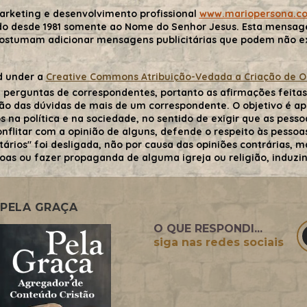
arketing e desenvolvimento profissional
www.mariopersona.c
do desde 1981 somente ao Nome do Senhor Jesus. Esta mensa
costumam adicionar mensagens publicitárias que podem não exp
d under a
Creative Commons Atribuição-Vedada a Criação de Obr
 perguntas de correspondentes, portanto as afirmações feitas 
ão das dúvidas de mais de um correspondente. O objetivo é ape
 na política e na sociedade, no sentido de exigir que as pessoa
flitar com a opinião de alguns, defende o respeito às pessoas 
tários" foi desligada, não por causa das opiniões contrárias,
oas ou fazer propaganda de alguma igreja ou religião, induzind
PELA GRAÇA
O QUE RESPONDI...
siga nas redes sociais