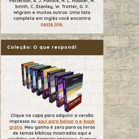
Patterson, A. J. Pollock, H. L. Rossier, H.
Smith, C. Stanley, W. Trotter, G. V.
Wigram e muitos outros. Uma lista
completa em inglês você encontra
neste link.
Coleção: O que respondi
Clique na capa para adquirir a versão
impressa ou
aqui para baixar o e-book
grátis
. Meu ganho é zero para os livros
de temas bíblicos mostrados aqui e
vendidos em formato impresso. O preço