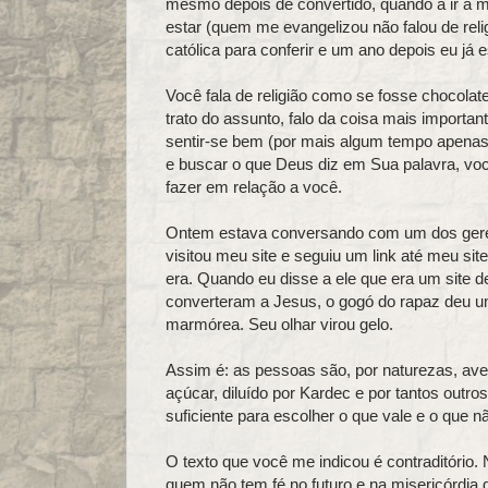
mesmo depois de convertido, quando a ir à 
estar (quem me evangelizou não falou de relig
católica para conferir e um ano depois eu já e
Você fala de religião como se fosse chocolat
trato do assunto, falo da coisa mais importan
sentir-se bem (por mais algum tempo apenas)
e buscar o que Deus diz em Sua palavra, voc
fazer em relação a você.
Ontem estava conversando com um dos geren
visitou meu site e seguiu um link até meu si
era. Quando eu disse a ele que era um site d
converteram a Jesus, o gogó do rapaz deu u
marmórea. Seu olhar virou gelo.
Assim é: as pessoas são, por naturezas, av
açúcar, diluído por Kardec e por tantos outr
suficiente para escolher o que vale e o que n
O texto que você me indicou é contraditório. 
quem não tem fé no futuro e na misericórdia 