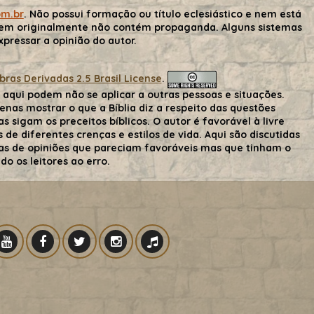
om.br
. Não possui formação ou título eclesiástico e nem está
gem originalmente não contém propaganda. Alguns sistemas
ressar a opinião do autor.
as Derivadas 2.5 Brasil License
.
aqui podem não se aplicar a outras pessoas e situações.
nas mostrar o que a Bíblia diz a respeito das questões
s sigam os preceitos bíblicos. O autor é favorável à livre
de diferentes crenças e estilos de vida. Aqui são discutidas
 mas de opiniões que pareciam favoráveis mas que tinham o
o os leitores ao erro.