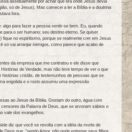
missa assiduamente por achar que era onde Jesus devia
ião, só de Jesus). Mas comecei a ler a Bíblia e a doutrina
stava fora.
e: algo para fazer a pessoa sentir-se bem. Eu, quando
te para o ser humano: seu destino eterno. Se quiser
 fique no espiritismo, porque se realmente crer em Jesus
ê só vai arranjar inimigos, como parece que acabo de
tes da empresa que me contratou e ele disse que
te Histórias de Verdade, mas não teve tempo de ver o que
e histórias cristãs, de testemunhos de pessoas que se
ma engolida e o rosto assumiu uma expressão
essas ao Jesus da Bíblia. Gostam do outro, água com
os censores da Palavra de Deus, que se arvoram sábios o
ão vale dos evangelhos.
Nele diz que você se revolta com a idéia da morte de
de Deus que, "sendo Amor, não pode entregar seus filhos