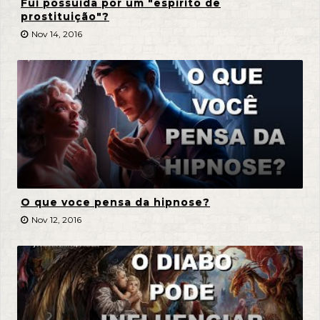
Fui possuída por um "espírito de
prostituição"?
Nov 14, 2016
O que voce pensa da hipnose?
Nov 12, 2016