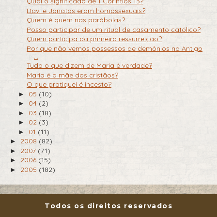
Qual o significado de 1 Corintios 13?
Davi e Jonatas eram homossexuais?
Quem é quem nas parábolas?
Posso participar de um ritual de casamento católico?
Quem participa da primeira ressurreição?
Por que não vemos possessos de demônios no Antigo
...
Tudo o que dizem de Maria é verdade?
Maria é a mãe dos cristãos?
O que pratiquei é incesto?
05
(10)
►
04
(2)
►
03
(18)
►
02
(3)
►
01
(11)
►
2008
(82)
►
2007
(71)
►
2006
(15)
►
2005
(182)
►
Todos os direitos reservados