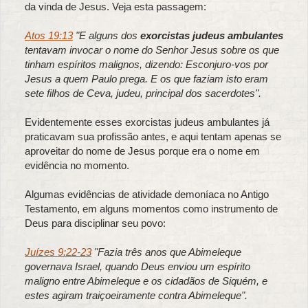
da vinda de Jesus. Veja esta passagem:
Atos 19:13
"E alguns dos
exorcistas judeus ambulantes
tentavam invocar o nome do Senhor Jesus sobre os que
tinham espíritos malignos, dizendo: Esconjuro-vos por
Jesus a quem Paulo prega. E os que faziam isto eram
sete filhos de Ceva, judeu, principal dos sacerdotes".
Evidentemente esses exorcistas judeus ambulantes já
praticavam sua profissão antes, e aqui tentam apenas se
aproveitar do nome de Jesus porque era o nome em
evidência no momento.
Algumas evidências de atividade demoníaca no Antigo
Testamento, em alguns momentos como instrumento de
Deus para disciplinar seu povo:
Juízes 9:22-23
"Fazia três anos que Abimeleque
governava Israel, quando Deus enviou um espírito
maligno entre Abimeleque e os cidadãos de Siquém, e
estes agiram traiçoeiramente contra Abimeleque".