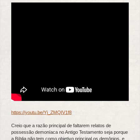
https://youtu.be/Yj_ZMQIV1f8
Creio que a razão principal de faltarem relatos de
possessão demoníaca no Antigo Testamento seja porque
a Bíblia não tem como objetivo principal os demônios, e