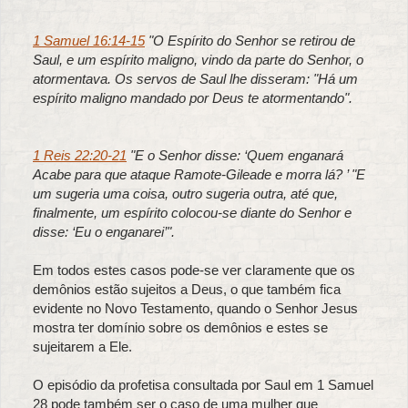
1 Samuel 16:14-15
"O Espírito do Senhor se retirou de
Saul, e um espírito maligno, vindo da parte do Senhor, o
atormentava. Os servos de Saul lhe disseram: "Há um
espírito maligno mandado por Deus te atormentando".
1 Reis 22:20-21
"E o Senhor disse: ‘Quem enganará
Acabe para que ataque Ramote-Gileade e morra lá? ’ "E
um sugeria uma coisa, outro sugeria outra, até que,
finalmente, um espírito colocou-se diante do Senhor e
disse: ‘Eu o enganarei’".
Em todos estes casos pode-se ver claramente que os
demônios estão sujeitos a Deus, o que também fica
evidente no Novo Testamento, quando o Senhor Jesus
mostra ter domínio sobre os demônios e estes se
sujeitarem a Ele.
O episódio da profetisa consultada por Saul em 1 Samuel
28 pode também ser o caso de uma mulher que