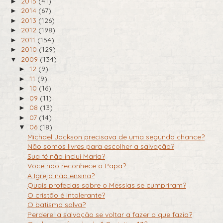
2015
(41)
►
2014
(67)
►
2013
(126)
►
2012
(198)
►
2011
(154)
►
2010
(129)
►
2009
(134)
▼
12
(9)
►
11
(9)
►
10
(16)
►
09
(11)
►
08
(13)
►
07
(14)
►
06
(18)
▼
Michael Jackson precisava de uma segunda chance?
Não somos livres para escolher a salvação?
Sua fé não inclui Maria?
Voce não reconhece o Papa?
A Igreja não ensina?
Quais profecias sobre o Messias se cumpriram?
O cristão é intolerante?
O batismo salva?
Perderei a salvação se voltar a fazer o que fazia?