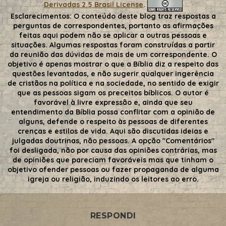
Derivadas 2.5 Brasil License
.
Esclarecimentos:
O conteúdo deste blog traz respostas a
perguntas de correspondentes, portanto as afirmações
feitas aqui podem não se aplicar a outras pessoas e
situações. Algumas respostas foram construídas a partir
da reunião das dúvidas de mais de um correspondente. O
objetivo é apenas mostrar o que a Bíblia diz a respeito das
questões levantadas, e não sugerir qualquer ingerência
de cristãos na política e na sociedade, no sentido de exigir
que as pessoas sigam os preceitos bíblicos. O autor é
favorável à livre expressão e, ainda que seu
entendimento da Bíblia possa conflitar com a opinião de
alguns, defende o respeito às pessoas de diferentes
crenças e estilos de vida. Aqui são discutidas ideias e
julgadas doutrinas, não pessoas. A opção "Comentários"
foi desligada, não por causa das opiniões contrárias, mas
de opiniões que pareciam favoráveis mas que tinham o
objetivo ofender pessoas ou fazer propaganda de alguma
igreja ou religião, induzindo os leitores ao erro.
RESPONDI