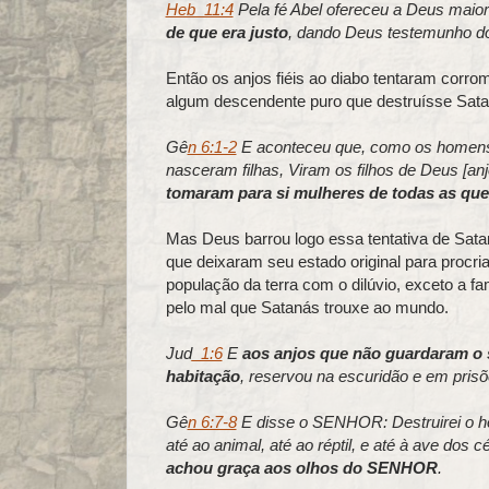
Heb_11:4
Pela fé Abel ofereceu a Deus maior
de que era justo
, dando Deus testemunho dos
Então os anjos fiéis ao diabo tentaram corro
algum descendente puro que destruísse Sata
Gê
n 6:1-2
E aconteceu que, como os homens c
nasceram filhas, Viram os filhos de Deus [a
tomaram para si mulheres de todas as qu
Mas Deus barrou logo essa tentativa de Sata
que deixaram seu estado original para procr
população da terra com o dilúvio, exceto a f
pelo mal que Satanás trouxe ao mundo.
Jud
_1:6
E
aos anjos que não guardaram o 
habitação
, reservou na escuridão e em prisõ
Gê
n 6:7-8
E disse o SENHOR: Destruirei o ho
até ao animal, até ao réptil, e até à ave dos
achou graça aos olhos do SENHOR
.