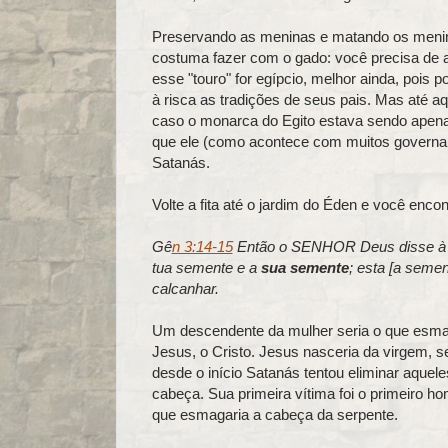
Preservando as meninas e matando os menin
costuma fazer com o gado: você precisa de 
esse "touro" for egípcio, melhor ainda, pois 
à risca as tradições de seus pais. Mas até aqu
caso o monarca do Egito estava sendo apen
que ele (como acontece com muitos governa
Satanás.
Volte a fita até o jardim do Éden e você enco
Gê
n 3:14-15
Então o SENHOR Deus disse à serp
tua semente e a
sua semente
; esta [a sement
calcanhar.
Um descendente da mulher seria o que esma
Jesus, o Cristo. Jesus nasceria da virgem,
desde o início Satanás tentou eliminar aque
cabeça. Sua primeira vítima foi o primeiro 
que esmagaria a cabeça da serpente.