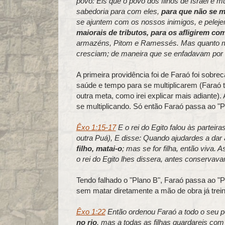
povo: Eis que o povo dos filhos de Israel é 
sabedoria para com eles,
para que não se m
se ajuntem com os nossos inimigos, e peleje
maiorais de tributos, para os afligirem co
armazéns, Pitom e Ramessés. Mas quanto mais
cresciam; de maneira que se enfadavam por c
A primeira providência foi de Faraó foi sobrec
saúde e tempo para se multiplicarem (Faraó t
outra meta, como irei explicar mais adiante).
se multiplicando. Só então Faraó passa ao "P
Êxo 1:15-17
E o rei do Egito falou às parteir
outra Puá), E disse: Quando ajudardes a dar 
filho, matai-o
; mas se for filha, então viva
o rei do Egito lhes dissera, antes conserva
Tendo falhado o "Plano B", Faraó passa ao "
sem matar diretamente a mão de obra já trein
Êxo 1:22
Então ordenou Faraó a todo o seu p
no rio
, mas a todas as filhas guardareis com 