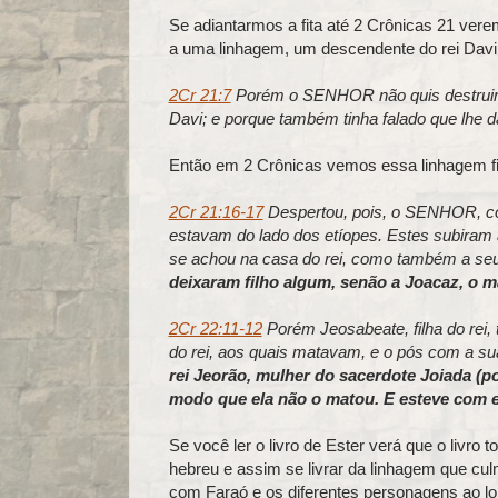
Se adiantarmos a fita até 2 Crônicas 21 vere
a uma linhagem, um descendente do rei Davi
2Cr 21:7
Porém o SENHOR não quis destruir a
Davi; e porque também tinha falado que lhe da
Então em 2 Crônicas vemos essa linhagem fi
2Cr 21:16-17
Despertou, pois, o SENHOR, cont
estavam do lado dos etíopes. Estes subiram 
se achou na casa do rei, como também a seu
deixaram filho algum, senão a Joacaz, o m
2Cr 22:11-12
Porém Jeosabeate, filha do rei, 
do rei, aos quais matavam, e o pós com a s
rei Jeorão, mulher do sacerdote Joiada (po
modo que ela não o matou. E esteve com e
Se você ler o livro de Ester verá que o livro 
hebreu e assim se livrar da linhagem que cul
com Faraó e os diferentes personagens ao lo