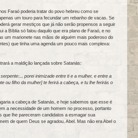
os Faraó poderia tratar do povo hebreu como se
apenas um touro para fecundar um rebanho de vacas. Se
poderá gerar mestiços que já não serão propensos a seguir
i a Bíblia só falou daquilo que era plano de Faraó, e no
as um marionete nas mãos de alguém mais poderoso do
ntes) que tinha uma agenda um pouco mais complexa:
ntrará a maldição lançada sobre Satanás:
ente:... porei inimizade entre ti e a mulher, e entre a
e ou filho da mulher] te ferirá a cabeça, e tu lhe ferirás o
garia a cabeça de Satanás, e hoje sabemos que esse é
 sem a necessidade de um homem no processo, portanto
les que lhe pareceram candidatos a esmagar sua
homem de quem Deus se agradou, Abel. Mas não era Abel o