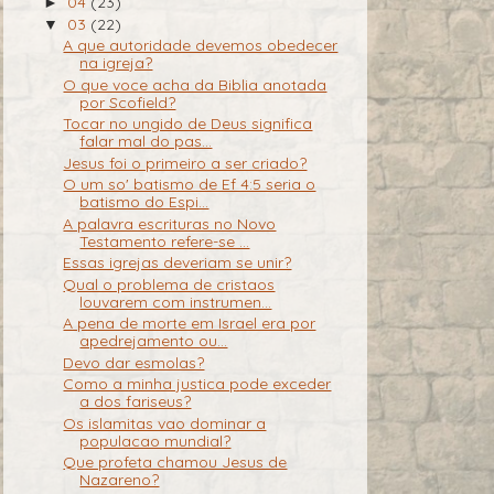
04
(23)
►
03
(22)
▼
A que autoridade devemos obedecer
na igreja?
O que voce acha da Biblia anotada
por Scofield?
Tocar no ungido de Deus significa
falar mal do pas...
Jesus foi o primeiro a ser criado?
O um so' batismo de Ef 4:5 seria o
batismo do Espi...
A palavra escrituras no Novo
Testamento refere-se ...
Essas igrejas deveriam se unir?
Qual o problema de cristaos
louvarem com instrumen...
A pena de morte em Israel era por
apedrejamento ou...
Devo dar esmolas?
Como a minha justica pode exceder
a dos fariseus?
Os islamitas vao dominar a
populacao mundial?
Que profeta chamou Jesus de
Nazareno?