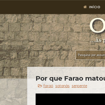
INÍCIO
Por que Farao mato
faraó
satanás
serpente
,
,