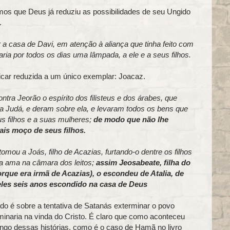
mos que Deus já reduziu as possibilidades de seu Ungido
.
 casa de Davi, em atenção à aliança que tinha feito com
ria por todos os dias uma lâmpada, a ele e a seus filhos.
car reduzida a um único exemplar: Joacaz.
ra Jeorão o espírito dos filisteus e dos árabes, que
a Judá, e deram sobre ela, e levaram todos os bens que
s filhos e a suas mulheres;
de modo que não lhe
ais moço de seus filhos.
tomou a Joás, filho de Acazias, furtando-o dentre os filhos
ua ama na câmara dos leitos;
assim Jeosabeate, filha do
rque era irmã de Acazias), o escondeu de Atalia, de
les seis anos escondido na casa de Deus
todo é sobre a tentativa de Satanás exterminar o povo
minaria na vinda do Cristo. É claro que como aconteceu
ngo dessas histórias, como é o caso de Hamã no livro