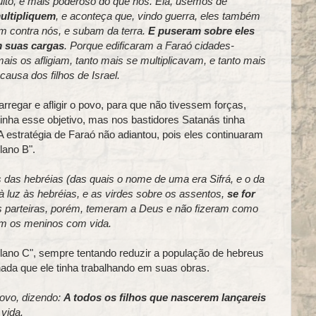
muito, e mais poderoso do que nós. Eia, usemos de
ultipliquem
, e aconteça que, vindo guerra, eles também
m contra nós, e subam da terra.
E puseram sobre eles
m suas cargas
. Porque edificaram a Faraó cidades-
 os afligiam, tanto mais se multiplicavam, e tanto mais
ausa dos filhos de Israel.
arregar e afligir o povo, para que não tivessem forças,
inha esse objetivo, mas nos bastidores Satanás tinha
 A estratégia de Faraó não adiantou, pois eles continuaram
lano B".
as das hebréias (das quais o nome de uma era Sifrá, e o da
à luz às hebréias, e as virdes sobre os assentos,
se for
. As parteiras, porém, temeram a Deus e não fizeram como
vam os meninos com vida.
Plano C", sempre tentando reduzir a população de hebreus
ada que ele tinha trabalhando em suas obras.
ovo, dizendo:
A todos os filhos que nascerem lançareis
vida.