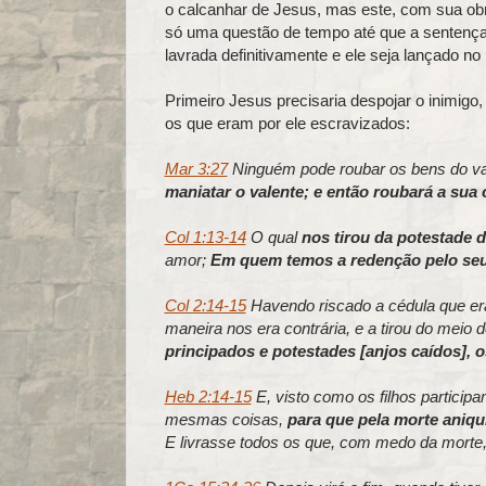
o calcanhar de Jesus, mas este, com sua obr
só uma questão de tempo até que a sentença 
lavrada definitivamente e ele seja lançado no 
Primeiro Jesus precisaria despojar o inimigo, 
os que eram por ele escravizados:
Mar 3:27
Ninguém pode roubar os bens do va
maniatar o valente; e então roubará a sua 
Col 1:13-14
O qual
nos tirou da potestade d
amor;
Em quem temos a redenção pelo seu 
Col 2:14-15
Havendo riscado a cédula que er
maneira nos era contrária, e a tirou do meio 
principados e potestades [anjos caídos], 
Heb 2:14-15
E, visto como os filhos particip
mesmas coisas,
para que pela morte aniqui
E livrasse todos os que, com medo da morte, 