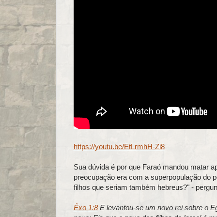
https://youtu.be/EtLrmhH-Zi8
Sua dúvida é por que Faraó mandou matar a
preocupação era com a superpopulação do po
filhos que seriam também hebreus?" - pergun
Êxo 1:8
E levantou-se um novo rei sobre o Eg