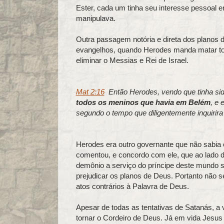
Ester, cada um tinha seu interesse pessoal e
manipulava.
Outra passagem notória e direta dos planos d
evangelhos, quando Herodes manda matar to
eliminar o Messias e Rei de Israel.
Mat 2:16
Então Herodes, vendo que tinha sido
todos os meninos que havia em Belém
, e 
segundo o tempo que diligentemente inquirir
Herodes era outro governante que não sabia
comentou, e concordo com ele, que ao lado 
demônio a serviço do príncipe deste mundo 
prejudicar os planos de Deus. Portanto não 
atos contrários à Palavra de Deus.
Apesar de todas as tentativas de Satanás, a v
tornar o Cordeiro de Deus. Já em vida Jesus a