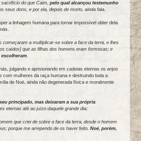
 sacrifício do que Caim,
pelo qual alcançou testemunho
 seus dons, e por ela, depois de morto, ainda fala.
mper a linhagem humana para tornar impossível obter dela
nás.
omeçaram a multiplicar-se sobre a face da terra, e lhes
njos caídos] que as filhas dos homens eram formosas; e
e escolheram
.
nás, julgando e aprisionando em cadeias eternas os anjos
iar com mulheres da raça humana e destruindo toda a
amília de Noé, ainda não degenerada física e moralmente
seu principado, mas deixaram a sua própria
es eternas até ao juízo daquele grande dia;
mem que criei de sobre a face da terra, desde o homem
 céus; porque me arrependo de os haver feito.
Noé, porém,