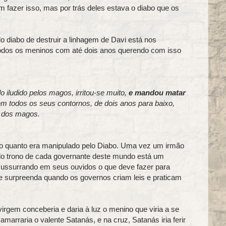
m fazer isso, mas por trás deles estava o diabo que os
o diabo de destruir a linhagem de Davi está nos
dos os meninos com até dois anos querendo com isso
 iludido pelos magos, irritou-se muito,
e mandou matar
em todos os seus contornos, de dois anos para baixo,
a dos magos.
 o quanto era manipulado pelo Diabo. Uma vez um irmão
do trono de cada governante deste mundo está um
sussurrando em seus ouvidos o que deve fazer para
se surpreenda quando os governos criam leis e praticam
irgem conceberia e daria à luz o menino que viria a se
marraria o valente Satanás, e na cruz, Satanás iria ferir