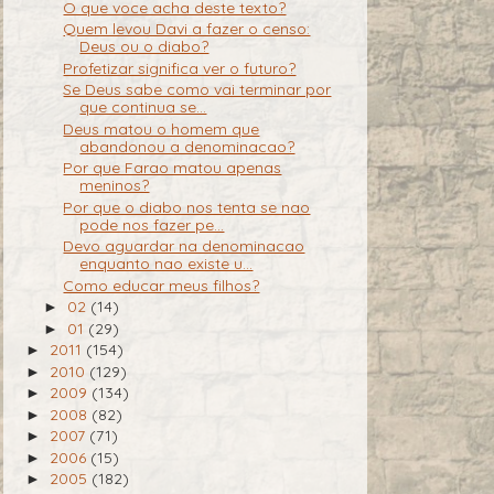
O que voce acha deste texto?
Quem levou Davi a fazer o censo:
Deus ou o diabo?
Profetizar significa ver o futuro?
Se Deus sabe como vai terminar por
que continua se...
Deus matou o homem que
abandonou a denominacao?
Por que Farao matou apenas
meninos?
Por que o diabo nos tenta se nao
pode nos fazer pe...
Devo aguardar na denominacao
enquanto nao existe u...
Como educar meus filhos?
02
(14)
►
01
(29)
►
2011
(154)
►
2010
(129)
►
2009
(134)
►
2008
(82)
►
2007
(71)
►
2006
(15)
►
2005
(182)
►