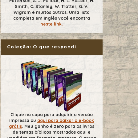
Patterson, A. J. Pollock, H. L. Rossier, H.
Smith, C. Stanley, W. Trotter, G. V.
Wigram e muitos outros. Uma lista
completa em inglês você encontra
neste link.
Coleção: O que respondi
Clique na capa para adquirir a versão
impressa ou
aqui para baixar o e-book
grátis
. Meu ganho é zero para os livros
de temas bíblicos mostrados aqui e
vendidos em formato impresso. O preço