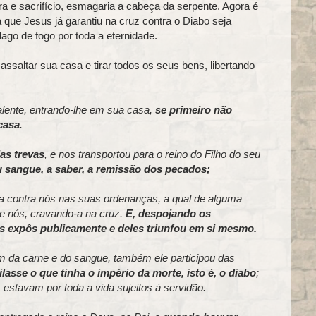
a e sacrifício, esmagaria a cabeça da serpente. Agora é
que Jesus já garantiu na cruz contra o Diabo seja
lago de fogo por toda a eternidade.
assaltar sua casa e tirar todos os seus bens, libertando
lente, entrando-lhe em sua casa,
se primeiro não
casa
.
as trevas
, e nos transportou para o reino do Filho do seu
sangue, a saber, a remissão dos pecados;
a contra nós nas suas ordenanças, a qual de alguma
de nós, cravando-a na cruz.
E, despojando os
os expôs publicamente e deles triunfou em si mesmo.
am da carne e do sangue, também ele participou das
lasse o que tinha o império da morte, isto é, o diabo
;
estavam por toda a vida sujeitos à servidão.