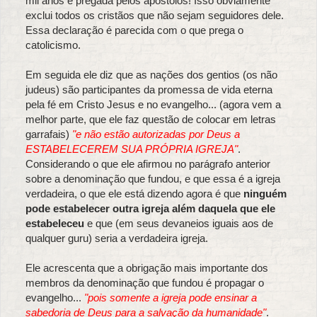
mil anos e pregada pelos apóstolos! Isso obviamente
exclui todos os cristãos que não sejam seguidores dele.
Essa declaração é parecida com o que prega o
catolicismo.
Em seguida ele diz que as nações dos gentios (os não
judeus) são participantes da promessa de vida eterna
pela fé em Cristo Jesus e no evangelho... (agora vem a
melhor parte, que ele faz questão de colocar em letras
garrafais)
"e não estão autorizadas por Deus a
ESTABELECEREM SUA PRÓPRIA IGREJA"
.
Considerando o que ele afirmou no parágrafo anterior
sobre a denominação que fundou, e que essa é a igreja
verdadeira, o que ele está dizendo agora é que
ninguém
pode estabelecer outra igreja além daquela que ele
estabeleceu
e que (em seus devaneios iguais aos de
qualquer guru) seria a verdadeira igreja.
Ele acrescenta que a obrigação mais importante dos
membros da denominação que fundou é propagar o
evangelho...
"pois somente a igreja pode ensinar a
sabedoria de Deus para a salvação da humanidade"
.