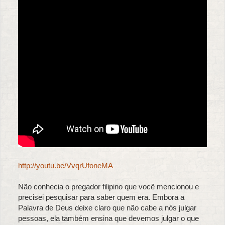
http://youtu.be/VvqrUfoneMA
Não conhecia o pregador filipino que você mencionou e
precisei pesquisar para saber quem era. Embora a
Palavra de Deus deixe claro que não cabe a nós julgar
pessoas, ela também ensina que devemos julgar o que