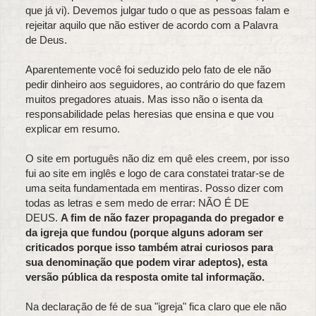
que já vi). Devemos julgar tudo o que as pessoas falam e
rejeitar aquilo que não estiver de acordo com a Palavra
de Deus.
Aparentemente você foi seduzido pelo fato de ele não
pedir dinheiro aos seguidores, ao contrário do que fazem
muitos pregadores atuais. Mas isso não o isenta da
responsabilidade pelas heresias que ensina e que vou
explicar em resumo.
O site em português não diz em quê eles creem, por isso
fui ao site em inglês e logo de cara constatei tratar-se de
uma seita fundamentada em mentiras. Posso dizer com
todas as letras e sem medo de errar: NÃO É DE
DEUS.
A fim de não fazer propaganda do pregador e
da igreja que fundou (porque alguns adoram ser
criticados porque isso também atrai curiosos para
sua denominação que podem virar adeptos), esta
versão pública da resposta omite tal informação.
Na declaração de fé de sua "igreja" fica claro que ele não