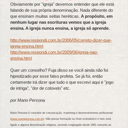
Obviamente por "igreja" devemos entender que ele está
falando de sua própria denominação. Nada diferente do
que ensinam muitas seitas heréticas.
A propósito, em
nenhum lugar nas escrituras vemos que a igreja
ensina. A igreja nunca ensina, a igreja só aprende.
http://www.respondi.com.br/2006/05/correto-dizer-que-
igreja-ensina.html
http://www.respondi.com.br/2009/06/igreja-nao-
ensina.html
Quer um conselho? Fuja disso se você ainda não foi
hipnotizado por esse falso profeta. Se já foi, então
certamente irá dizer que tudo o que escrevi aqui é "jogo
de intriga", "dor de cotovelo" etc.
por Mario Persona
Mario Persona é consultor de comunicação, marketing e desenvolvimento profissional
(
www.mariopersona.com.br
). Não possui formação ou título eclesiástico e nem está
ligado a alguma denominação religiosa, estando congregado desde 1981 somente ao