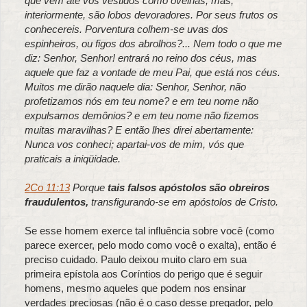
que vêm até vós vestidos como ovelhas, mas,
interiormente, são lobos devoradores. Por seus frutos os
conhecereis. Porventura colhem-se uvas dos
espinheiros, ou figos dos abrolhos?... Nem todo o que me
diz: Senhor, Senhor! entrará no reino dos céus, mas
aquele que faz a vontade de meu Pai, que está nos céus.
Muitos me dirão naquele dia: Senhor, Senhor, não
profetizamos nós em teu nome? e em teu nome não
expulsamos demônios? e em teu nome não fizemos
muitas maravilhas? E então lhes direi abertamente:
Nunca vos conheci; apartai-vos de mim, vós que
praticais a iniqüidade.
2Co 11:13
Porque
tais falsos apóstolos são obreiros
fraudulentos,
transfigurando-se em apóstolos de Cristo.
Se esse homem exerce tal influência sobre você (como
parece exercer, pelo modo como você o exalta), então é
preciso cuidado. Paulo deixou muito claro em sua
primeira epístola aos Coríntios do perigo que é seguir
homens, mesmo aqueles que podem nos ensinar
verdades preciosas (não é o caso desse pregador, pelo