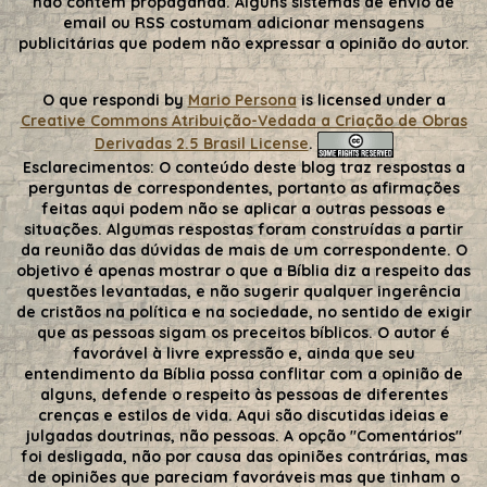
não contém propaganda. Alguns sistemas de envio de
email ou RSS costumam adicionar mensagens
publicitárias que podem não expressar a opinião do autor.
O que respondi
by
Mario Persona
is licensed under a
Creative Commons Atribuição-Vedada a Criação de Obras
Derivadas 2.5 Brasil License
.
Esclarecimentos:
O conteúdo deste blog traz respostas a
perguntas de correspondentes, portanto as afirmações
feitas aqui podem não se aplicar a outras pessoas e
situações. Algumas respostas foram construídas a partir
da reunião das dúvidas de mais de um correspondente. O
objetivo é apenas mostrar o que a Bíblia diz a respeito das
questões levantadas, e não sugerir qualquer ingerência
de cristãos na política e na sociedade, no sentido de exigir
que as pessoas sigam os preceitos bíblicos. O autor é
favorável à livre expressão e, ainda que seu
entendimento da Bíblia possa conflitar com a opinião de
alguns, defende o respeito às pessoas de diferentes
crenças e estilos de vida. Aqui são discutidas ideias e
julgadas doutrinas, não pessoas. A opção "Comentários"
foi desligada, não por causa das opiniões contrárias, mas
de opiniões que pareciam favoráveis mas que tinham o