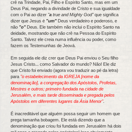
crê na Trindade, Pai, Filho e Espírito Santo, mas em um
Deus Pai, negando a divindade de Cristo e sua igualdade
com o Pai ao dizer
"
a
true and Mighty God"
que significa
dizer que Jesus é
"um"
Deus verdadeiro e poderoso, e
não
"o"
Deus. Ele também não inclui o Espírito Santo na
deidade, mostrando que não crê na Pessoa do Espírito
Santo. Talvez ele creia numa influência ou poder, como
fazem os Testemunhas de Jeová.
Em seguida ele diz crer que Deus Pai enviou o Seu filho
Jesus Cristo... como Salvador do mundo? Não! Ele diz
que Cristo foi enviado (agora vou traduzir ao pé da letra)
para
"o estabelecimento da IGREJA [nome da
denominação], a congregação dos Apóstolos, Profetas,
Mestres e outros; primeiro fundada na cidade de
Jerusalém, e mais tarde disseminada e pregada pelos
Apóstolos em diferentes lugares da Ásia Menor"
.
É inacreditável que alguém possa seguir um homem que
prega tamanha bobagem. Ele está dizendo que a
denominação que criou foi fundada em Jerusalém há dois