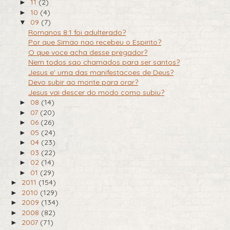
11
(2)
►
10
(4)
►
09
(7)
▼
Romanos 8:1 foi adulterado?
Por que Simao nao recebeu o Espirito?
O que voce acha desse pregador?
Nem todos sao chamados para ser santos?
Jesus e' uma das manifestacoes de Deus?
Devo subir ao monte para orar?
Jesus vai descer do modo como subiu?
08
(14)
►
07
(20)
►
06
(26)
►
05
(24)
►
04
(23)
►
03
(22)
►
02
(14)
►
01
(29)
►
2011
(154)
►
2010
(129)
►
2009
(134)
►
2008
(82)
►
2007
(71)
►