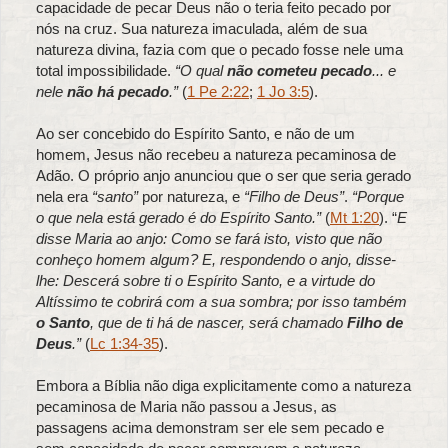
capacidade de pecar Deus não o teria feito pecado por
nós na cruz. Sua natureza imaculada, além de sua
natureza divina, fazia com que o pecado fosse nele uma
total impossibilidade.
“O qual
não cometeu pecado
... e
nele
não há pecado
.”
(
1 Pe 2:22
;
1 Jo 3:5
).
Ao ser concebido do Espírito Santo, e não de um
homem, Jesus não recebeu a natureza pecaminosa de
Adão. O próprio anjo anunciou que o ser que seria gerado
nela era
“santo”
por natureza, e
“Filho de Deus”
.
“Porque
o que nela está gerado é do Espírito Santo.”
(
Mt 1:20
). “
E
disse Maria ao anjo: Como se fará isto, visto que não
conheço homem algum? E, respondendo o anjo, disse-
lhe: Descerá sobre ti o Espírito Santo, e a virtude do
Altíssimo te cobrirá com a sua sombra; por isso também
o Santo
, que de ti há de nascer, será chamado
Filho de
Deus
.”
(
Lc 1:34-35
).
Embora a Bíblia não diga explicitamente como a natureza
pecaminosa de Maria não passou a Jesus, as
passagens acima demonstram ser ele sem pecado e