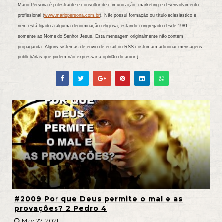
Mario Persona é palestrante e consultor de comunicação, marketing e desenvolvimento
profissional (
www.mariopersona.com.br
). Não possui formação ou título eclesiástico e
nem está ligado a alguma denominação religiosa, estando congregado desde 1981
somente ao Nome do Senhor Jesus. Esta mensagem originalmente não contém
propaganda. Alguns sistemas de envio de email ou RSS costumam adicionar mensagens
publicitárias que podem não expressar a opinião do autor.)
#2009 Por que Deus permite o mal e as
provações? 2 Pedro 4
May 27, 2021