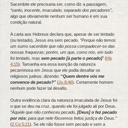
Sacerdote ele precisaria ser, como diz a passagem,
“santo, inocente, imaculado, separado dos pecadores”
,
algo que obviamente nenhum ser humano é em sua
condição natural.
A carta aos Hebreus declara que, apesar de ser tentado
(ou testado), Jesus era sem pecado.
“Porque não temos
um sumo sacerdote que não possa compadecer-se das
nossas fraquezas; porém, um que, como nós, em tudo
foi tentado, mas
sem pecado [à parte o pecado]
”
(
Hb
4:15
). Tamanha era essa isenção da natureza
pecaminosa em Jesus que ele podia desafiar os
religiosos judeus, dizendo:
“Quem dentre vós me
convence de pecado?”
(
Jo 8:46
). Certamente homem
nenhum pode fazer tal desafio.
Outra evidência clara da natureza imaculada de Jesus foi
o que se deu na cruz, quando ele foi julgado ali por Deus.
“Àquele que não conheceu pecado,
[Deus] o fez pecado
por nós
; para que nele fôssemos feitos justiça de Deus.”
(
2 Co 5:21
). Se ele não fosse sem pecado e sem a