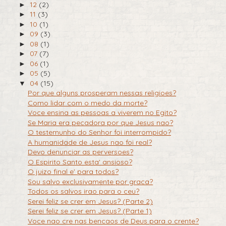
12
(2)
►
11
(3)
►
10
(1)
►
09
(3)
►
08
(1)
►
07
(7)
►
06
(1)
►
05
(5)
►
04
(15)
▼
Por que alguns prosperam nessas religioes?
Como lidar com o medo da morte?
Voce ensina as pessoas a viverem no Egito?
Se Maria era pecadora por que Jesus nao?
O testemunho do Senhor foi interrompido?
A humanidade de Jesus nao foi real?
Devo denunciar as perversoes?
O Espirito Santo esta' ansioso?
O juizo final e' para todos?
Sou salvo exclusivamente por graca?
Todos os salvos irao para o ceu?
Serei feliz se crer em Jesus? (Parte 2)
Serei feliz se crer em Jesus? (Parte 1)
Voce nao cre nas bencaos de Deus para o crente?