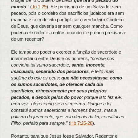
o lugar de
“o Cordeiro de Deus
que tira o pecado do
mundo
.”
(
Jo 1:29
). Ele precisaria de um Salvador sem
pecado, pois o cordeiro dos sacrifícios judaicos era sem
mancha e sem defeito por tipificar o verdadeiro Cordeiro
de Deus, que deveria ser sem qualquer mancha. Como
poderia ele redimir a outros quando ele próprio precisaria
de um redentor?
Ele tampouco poderia exercer a função de sacerdote e
intermediário entre Deus e os homens,
“porque nos
convinha tal sumo sacerdote,
santo, inocente,
imaculado, separado dos pecadores
, e feito mais
sublime do que os céus;
que não necessitasse, como
os sumos sacerdotes, de oferecer cada dia
sacrifícios, primeiramente por seus próprios
pecados, e depois pelos do povo
; porque isto fez ele,
uma vez, oferecendo-se a si mesmo. Porque a lei
constitui sumos sacerdotes a homens fracos, mas a
palavra do juramento, que veio depois da lei, constitui ao
Filho, perfeito para sempre.”
(
Hb 7:26-28
).
Portanto, para que Jesus fosse Salvador, Redentor e