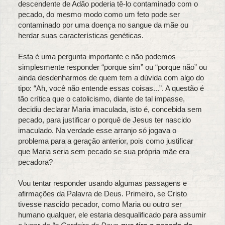
descendente de Adão poderia tê-lo contaminado com o
pecado, do mesmo modo como um feto pode ser
contaminado por uma doença no sangue da mãe ou
herdar suas características genéticas.
Esta é uma pergunta importante e não podemos
simplesmente responder “porque sim” ou “porque não” ou
ainda desdenharmos de quem tem a dúvida com algo do
tipo: “Ah, você não entende essas coisas...”. A questão é
tão crítica que o catolicismo, diante de tal impasse,
decidiu declarar Maria imaculada, isto é, concebida sem
pecado, para justificar o porquê de Jesus ter nascido
imaculado. Na verdade esse arranjo só jogava o
problema para a geração anterior, pois como justificar
que Maria seria sem pecado se sua própria mãe era
pecadora?
Vou tentar responder usando algumas passagens e
afirmações da Palavra de Deus. Primeiro, se Cristo
tivesse nascido pecador, como Maria ou outro ser
humano qualquer, ele estaria desqualificado para assumir