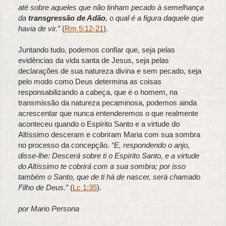
até sobre aqueles que não tinham pecado à semelhança
da
transgressão de Adão
, o qual é a figura daquele que
havia de vir.”
(
Rm 5:12-21
).
Juntando tudo, podemos confiar que, seja pelas
evidências da vida santa de Jesus, seja pelas
declarações de sua natureza divina e sem pecado, seja
pelo modo como Deus determina as coisas
responsabilizando a cabeça, que é o homem, na
transmissão da natureza pecaminosa, podemos ainda
acrescentar que nunca entenderemos o que realmente
aconteceu quando o Espírito Santo e a virtude do
Altíssimo desceram e cobriram Maria com sua sombra
no processo da concepção.
“E, respondendo o anjo,
disse-lhe: Descerá sobre ti o Espírito Santo, e a virtude
do Altíssimo te cobrirá com a sua sombra; por isso
também o Santo, que de ti há de nascer, será chamado
Filho de Deus.”
(
Lc 1:35
).
por Mario Persona