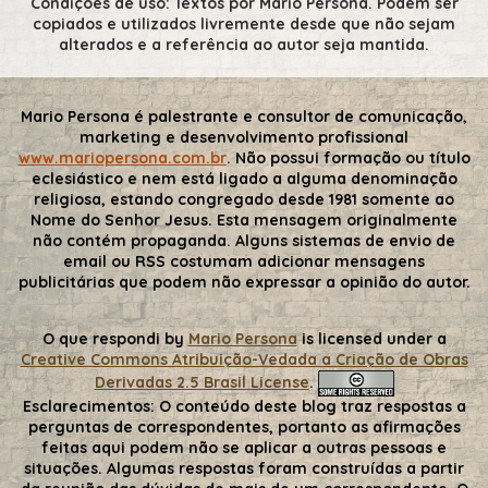
Condições de uso: Textos por Mario Persona. Podem ser
copiados e utilizados livremente desde que não sejam
alterados e a referência ao autor seja mantida.
Mario Persona é palestrante e consultor de comunicação,
marketing e desenvolvimento profissional
www.mariopersona.com.br
. Não possui formação ou título
eclesiástico e nem está ligado a alguma denominação
religiosa, estando congregado desde 1981 somente ao
Nome do Senhor Jesus. Esta mensagem originalmente
não contém propaganda. Alguns sistemas de envio de
email ou RSS costumam adicionar mensagens
publicitárias que podem não expressar a opinião do autor.
O que respondi
by
Mario Persona
is licensed under a
Creative Commons Atribuição-Vedada a Criação de Obras
Derivadas 2.5 Brasil License
.
Esclarecimentos:
O conteúdo deste blog traz respostas a
perguntas de correspondentes, portanto as afirmações
feitas aqui podem não se aplicar a outras pessoas e
situações. Algumas respostas foram construídas a partir