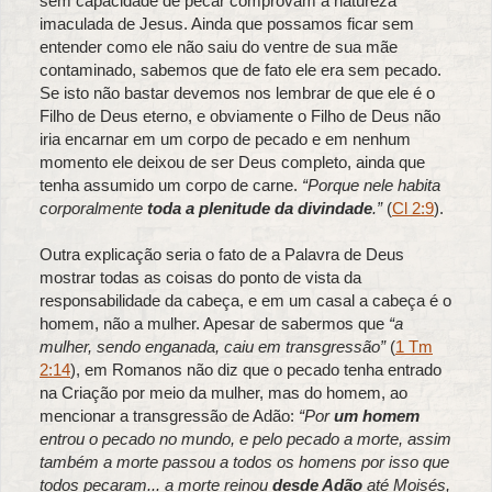
sem capacidade de pecar comprovam a natureza
imaculada de Jesus. Ainda que possamos ficar sem
entender como ele não saiu do ventre de sua mãe
contaminado, sabemos que de fato ele era sem pecado.
Se isto não bastar devemos nos lembrar de que ele é o
Filho de Deus eterno, e obviamente o Filho de Deus não
iria encarnar em um corpo de pecado e em nenhum
momento ele deixou de ser Deus completo, ainda que
tenha assumido um corpo de carne.
“Porque nele habita
corporalmente
toda a plenitude da divindade
.”
(
Cl 2:9
).
Outra explicação seria o fato de a Palavra de Deus
mostrar todas as coisas do ponto de vista da
responsabilidade da cabeça, e em um casal a cabeça é o
homem, não a mulher. Apesar de sabermos que
“a
mulher, sendo enganada, caiu em transgressão”
(
1 Tm
2:14
), em Romanos não diz que o pecado tenha entrado
na Criação por meio da mulher, mas do homem, ao
mencionar a transgressão de Adão:
“Por
um homem
entrou o pecado no mundo, e pelo pecado a morte, assim
também a morte passou a todos os homens por isso que
todos pecaram... a morte reinou
desde Adão
até Moisés,