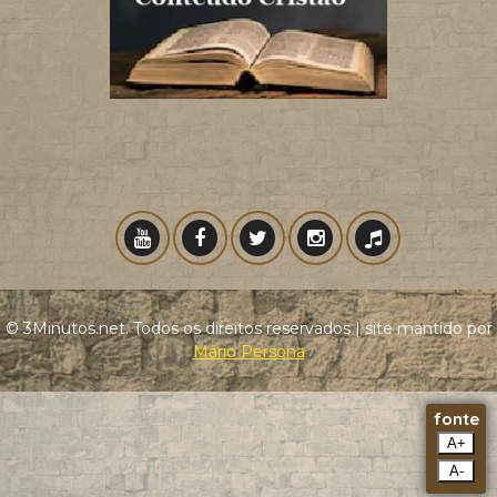
© 3Minutos.net. Todos os direitos reservados | site mantido por
Mário Persona
fonte
A+
A-