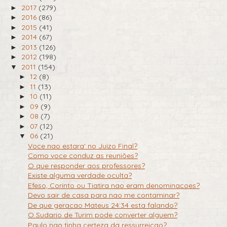
2017
(279)
►
2016
(86)
►
2015
(41)
►
2014
(67)
►
2013
(126)
►
2012
(198)
►
2011
(154)
▼
12
(8)
►
11
(13)
►
10
(11)
►
09
(9)
►
08
(7)
►
07
(12)
►
06
(21)
▼
Voce nao estara' no Juizo Final?
Como voce conduz as reuniões?
O que responder aos professores?
Existe alguma verdade oculta?
Efeso, Corinto ou Tiatira nao eram denominacoes?
Devo sair de casa para nao me contaminar?
De que geracao Mateus 24:34 esta falando?
O Sudario de Turim pode converter alguem?
Paulo nao tinha certeza da ressurreicao?