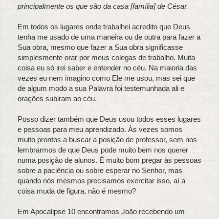
principalmente os que são da casa [família] de César.
Em todos os lugares onde trabalhei acredito que Deus
tenha me usado de uma maneira ou de outra para fazer a
Sua obra, mesmo que fazer a Sua obra significasse
simplesmente orar por meus colegas de trabalho. Muita
coisa eu só irei saber e entender no céu. Na maioria das
vezes eu nem imagino como Ele me usou, mas sei que
de algum modo a sua Palavra foi testemunhada ali e
orações subiram ao céu.
Posso dizer também que Deus usou todos esses lugares
e pessoas para meu aprendizado. Às vezes somos
muito prontos a buscar a posição de professor, sem nos
lembrarmos de que Deus pode muito bem nos querer
numa posição de alunos. É muito bom pregar às pessoas
sobre a paciência ou sobre esperar no Senhor, mas
quando nós mesmos precisamos exercitar isso, aí a
coisa muda de figura, não é mesmo?
Em Apocalipse 10 encontramos João recebendo um