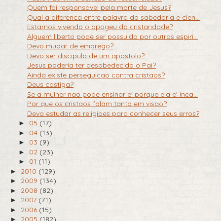
Quem foi responsavel pela morte de Jesus?
Qual a diferenca entre palavra da sabedoria e cien...
Estamos vivendo o apogeu da cristandade?
Alguem liberto pode ser possuido por outros espiri...
Devo mudar de emprego?
Devo ser discipulo de um apostolo?
Jesus poderia ter desobedecido o Pai?
Ainda existe perseguicao contra cristaos?
Deus castiga?
Se a mulher nao pode ensinar e' porque ela e' inca...
Por que os cristaos falam tanto em visao?
Devo estudar as religioes para conhecer seus erros?
05
(17)
►
04
(13)
►
03
(9)
►
02
(23)
►
01
(11)
►
2010
(129)
►
2009
(134)
►
2008
(82)
►
2007
(71)
►
2006
(15)
►
2005
(182)
►