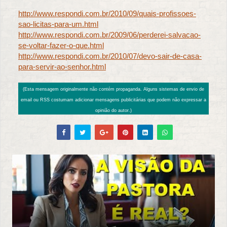
http://www.respondi.com.br/2010/09/quais-profissoes-
sao-licitas-para-um.html
http://www.respondi.com.br/2009/06/perderei-salvacao-
se-voltar-fazer-o-que.html
http://www.respondi.com.br/2010/07/devo-sair-de-casa-
para-servir-ao-senhor.html
(Esta mensagem originalmente não contém propaganda. Alguns sistemas de envio de
email ou RSS costumam adicionar mensagens publicitárias que podem não expressar a
opinião do autor.)