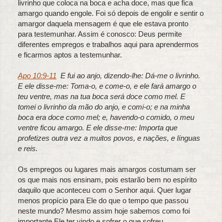
livrinho que coloca na boca e acha doce, mas que fica
amargo quando engole. Foi só depois de engolir e sentir o
amargor daquela mensagem é que ele estava pronto
para testemunhar. Assim é conosco: Deus permite
diferentes empregos e trabalhos aqui para aprendermos
e ficarmos aptos a testemunhar.
Apo 10:9-11
E fui ao anjo, dizendo-lhe: Dá-me o livrinho.
E ele disse-me: Toma-o, e come-o, e ele fará amargo o
teu ventre, mas na tua boca será doce como mel. E
tomei o livrinho da mão do anjo, e comi-o; e na minha
boca era doce como mel; e, havendo-o comido, o meu
ventre ficou amargo. E ele disse-me: Importa que
profetizes outra vez a muitos povos, e nações, e línguas
e reis.
Os empregos ou lugares mais amargos costumam ser
os que mais nos ensinam, pois estarão bem no espírito
daquilo que aconteceu com o Senhor aqui. Quer lugar
menos propício para Ele do que o tempo que passou
neste mundo? Mesmo assim hoje sabemos como foi
importante Ele ter vindo e sofrer o que sofreu.