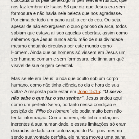
colocada uma pele de texugo impermeável e rústica, que
nos faz lembrar de Isaías 53 que diz que Jesus era sem
formosura e não havia nele beleza que nos agradasse.
Por cima de tudo um pano azul, a cor do céu. Ou seja,
apesar de não enxergarem o ouro glorioso da arca, todos
sabiam que estava ali sob aquelas cobertas, assim como
sabemos que Jesus nunca abriu mão de sua divindade
mesmo enquanto circulava por este mundo como
Homem. Ainda que os homens só vissem em Jesus um
ser humano comum e sem formosura, ele tinha um quê
visível de sua origem celestial.
Mas se ele era Deus, ainda que oculto sob um corpo
humano, como não tinha ciência do dia e hora de sua
volta? A resposta pode estar em
João 15:15
:
"O servo
não sabe o que faz o seu senhor"
. Jesus andou aqui
como um perfeito Servo, portanto nessa condição e
posição de
"Filho do Homem"
ele podia muito bem não
ter tal informação. Como homem, ele tinha limitações
inerentes à sua humanidade, e essas limitações só eram
deixadas de lado com autorização do Pai, pois mesmo
sendo sua vontade perfeita, ele nunca moveu uma palha