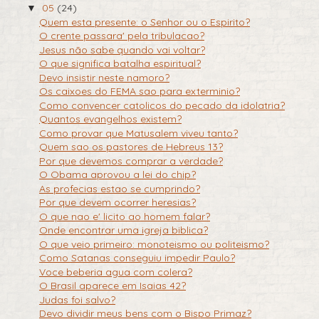
05
(24)
▼
Quem esta presente: o Senhor ou o Espirito?
O crente passara' pela tribulacao?
Jesus não sabe quando vai voltar?
O que significa batalha espiritual?
Devo insistir neste namoro?
Os caixoes do FEMA sao para exterminio?
Como convencer catolicos do pecado da idolatria?
Quantos evangelhos existem?
Como provar que Matusalem viveu tanto?
Quem sao os pastores de Hebreus 13?
Por que devemos comprar a verdade?
O Obama aprovou a lei do chip?
As profecias estao se cumprindo?
Por que devem ocorrer heresias?
O que nao e' licito ao homem falar?
Onde encontrar uma igreja biblica?
O que veio primeiro: monoteismo ou politeismo?
Como Satanas conseguiu impedir Paulo?
Voce beberia agua com colera?
O Brasil aparece em Isaias 42?
Judas foi salvo?
Devo dividir meus bens com o Bispo Primaz?