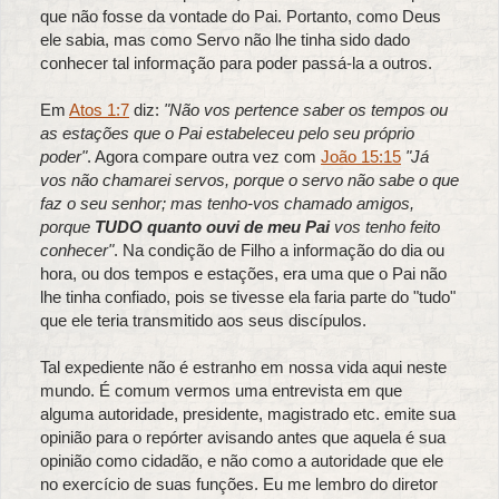
que não fosse da vontade do Pai. Portanto, como Deus
ele sabia, mas como Servo não lhe tinha sido dado
conhecer tal informação para poder passá-la a outros.
Em
Atos 1:7
diz:
"Não vos pertence saber os tempos ou
as estações que o Pai estabeleceu pelo seu próprio
poder"
. Agora compare outra vez com
João 15:15
"Já
vos não chamarei servos, porque o servo não sabe o que
faz o seu senhor; mas tenho-vos chamado amigos,
porque
TUDO quanto ouvi de meu Pai
vos tenho feito
conhecer"
. Na condição de Filho a informação do dia ou
hora, ou dos tempos e estações, era uma que o Pai não
lhe tinha confiado, pois se tivesse ela faria parte do "tudo"
que ele teria transmitido aos seus discípulos.
Tal expediente não é estranho em nossa vida aqui neste
mundo. É comum vermos uma entrevista em que
alguma autoridade, presidente, magistrado etc. emite sua
opinião para o repórter avisando antes que aquela é sua
opinião como cidadão, e não como a autoridade que ele
no exercício de suas funções. Eu me lembro do diretor