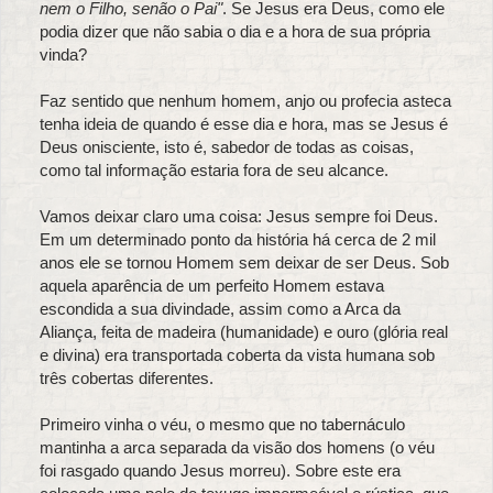
nem o Filho, senão o Pai"
. Se Jesus era Deus, como ele
podia dizer que não sabia o dia e a hora de sua própria
vinda?
Faz sentido que nenhum homem, anjo ou profecia asteca
tenha ideia de quando é esse dia e hora, mas se Jesus é
Deus onisciente, isto é, sabedor de todas as coisas,
como tal informação estaria fora de seu alcance.
Vamos deixar claro uma coisa: Jesus sempre foi Deus.
Em um determinado ponto da história há cerca de 2 mil
anos ele se tornou Homem sem deixar de ser Deus. Sob
aquela aparência de um perfeito Homem estava
escondida a sua divindade, assim como a Arca da
Aliança, feita de madeira (humanidade) e ouro (glória real
e divina) era transportada coberta da vista humana sob
três cobertas diferentes.
Primeiro vinha o véu, o mesmo que no tabernáculo
mantinha a arca separada da visão dos homens (o véu
foi rasgado quando Jesus morreu). Sobre este era