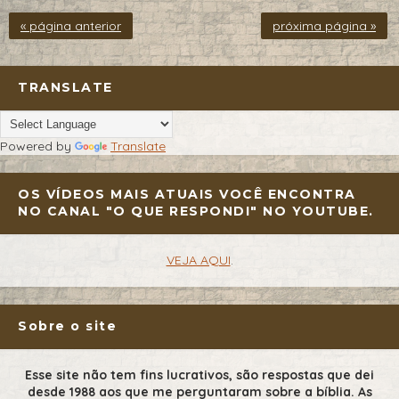
« página anterior
próxima página »
TRANSLATE
Powered by
Translate
OS VÍDEOS MAIS ATUAIS VOCÊ ENCONTRA
NO CANAL "O QUE RESPONDI" NO YOUTUBE.
VEJA AQUI
.
Sobre o site
Esse site não tem fins lucrativos, são respostas que dei
desde 1988 aos que me perguntaram sobre a bíblia. As