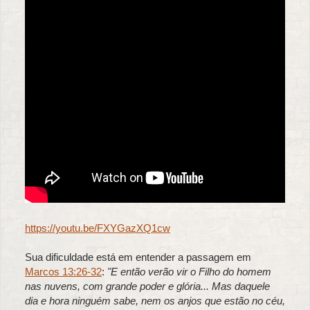
https://youtu.be/FXYGazXQ1cw
Sua dificuldade está em entender a passagem em
Marcos 13:26-32
:
"E então verão vir o Filho do homem
nas nuvens, com grande poder e glória... Mas daquele
dia e hora ninguém sabe, nem os anjos que estão no céu,