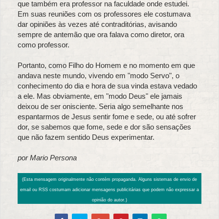
que também era professor na faculdade onde estudei.
Em suas reuniões com os professores ele costumava
dar opiniões às vezes até contraditórias, avisando
sempre de antemão que ora falava como diretor, ora
como professor.
Portanto, como Filho do Homem e no momento em que
andava neste mundo, vivendo em "modo Servo", o
conhecimento do dia e hora de sua vinda estava vedado
a ele. Mas obviamente, em "modo Deus" ele jamais
deixou de ser onisciente. Seria algo semelhante nos
espantarmos de Jesus sentir fome e sede, ou até sofrer
dor, se sabemos que fome, sede e dor são sensações
que não fazem sentido Deus experimentar.
por Mario Persona
(Esta mensagem originalmente não contém propaganda. Alguns sistemas de envio de
email ou RSS costumam adicionar mensagens publicitárias que podem não expressar a
opinião do autor.)