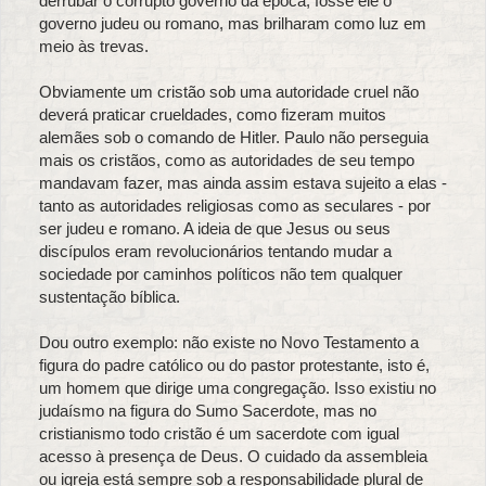
derrubar o corrupto governo da época, fosse ele o
governo judeu ou romano, mas brilharam como luz em
meio às trevas.
Obviamente um cristão sob uma autoridade cruel não
deverá praticar crueldades, como fizeram muitos
alemães sob o comando de Hitler. Paulo não perseguia
mais os cristãos, como as autoridades de seu tempo
mandavam fazer, mas ainda assim estava sujeito a elas -
tanto as autoridades religiosas como as seculares - por
ser judeu e romano. A ideia de que Jesus ou seus
discípulos eram revolucionários tentando mudar a
sociedade por caminhos políticos não tem qualquer
sustentação bíblica.
Dou outro exemplo: não existe no Novo Testamento a
figura do padre católico ou do pastor protestante, isto é,
um homem que dirige uma congregação. Isso existiu no
judaísmo na figura do Sumo Sacerdote, mas no
cristianismo todo cristão é um sacerdote com igual
acesso à presença de Deus. O cuidado da assembleia
ou igreja está sempre sob a responsabilidade plural de