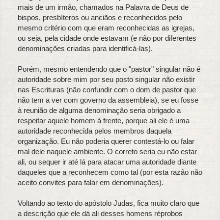
mais de um irmão, chamados na Palavra de Deus de
bispos, presbíteros ou anciãos e reconhecidos pelo
mesmo critério com que eram reconhecidas as igrejas,
ou seja, pela cidade onde estavam (e não por diferentes
denominações criadas para identificá-las).
Porém, mesmo entendendo que o "pastor" singular não é
autoridade sobre mim por seu posto singular não existir
nas Escrituras (não confundir com o dom de pastor que
não tem a ver com governo da assembleia), se eu fosse
à reunião de alguma denominação seria obrigado a
respeitar aquele homem à frente, porque ali ele é uma
autoridade reconhecida pelos membros daquela
organização. Eu não poderia querer contestá-lo ou falar
mal dele naquele ambiente. O correto seria eu não estar
ali, ou sequer ir até lá para atacar uma autoridade diante
daqueles que a reconhecem como tal (por esta razão não
aceito convites para falar em denominações).
Voltando ao texto do apóstolo Judas, fica muito claro que
a descrição que ele dá ali desses homens réprobos