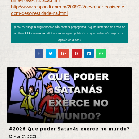
uma-nova-cruzada.html
http://www.respondi.com.br/2009/03/devo-ser-conivente-
com-desonestidade-na.html
(Esta mensagem originalmente não contém propaganda. Alguns sistemas de envio de
email ou RSS costumam adicionar mensagens publicitárias que podem não expressar a
opinião do autor.)
#2026 Que poder Satanás exerce no mundo?
Apr 01, 2023