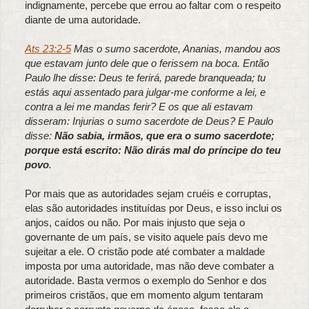
indignamente, percebe que errou ao faltar com o respeito
diante de uma autoridade.
Ats 23:2-5
Mas o sumo sacerdote, Ananias, mandou aos
que estavam junto dele que o ferissem na boca. Então
Paulo lhe disse: Deus te ferirá, parede branqueada; tu
estás aqui assentado para julgar-me conforme a lei, e
contra a lei me mandas ferir? E os que ali estavam
disseram: Injurias o sumo sacerdote de Deus? E Paulo
disse:
Não sabia, irmãos, que era o sumo sacerdote;
porque está escrito: Não dirás mal do príncipe do teu
povo
.
Por mais que as autoridades sejam cruéis e corruptas,
elas são autoridades instituídas por Deus, e isso inclui os
anjos, caídos ou não. Por mais injusto que seja o
governante de um país, se visito aquele país devo me
sujeitar a ele. O cristão pode até combater a maldade
imposta por uma autoridade, mas não deve combater a
autoridade. Basta vermos o exemplo do Senhor e dos
primeiros cristãos, que em momento algum tentaram