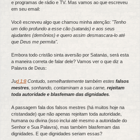
e programas de rádio e TV. Mas vamos ao que escreveu
em seu email:
Você escreveu algo que chamou minha atenção:
"Tenho
um ódio profundo a esse cão (satanás) e aos seus
ajudantes (demônios) e quero assim desmascara-lo até
que Deus me permita".
Embora todo cristão sinta aversão por Satanás, será esta
a maneira correta de falar dele? Vamos ver o que diz a
Palavra de Deus:
Ju
d 1:8
Contudo, semelhantemente também estes
falsos
mestres
, sonhando, contaminam a sua carne,
rejeitam
toda autoridade e blasfemam das dignidades
.
A passagem fala dos falsos mestres (há muitos hoje na
cristandade) que não apenas rejeitam toda autoridade,
humana ou divina (isso inclui até mesmo a autoridade do
Senhor e Sua Palavra), mas também blasfemam das
dignidades. E que dignidades seriam essas?