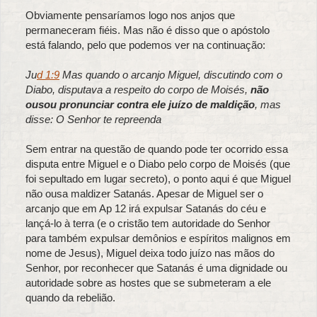
Obviamente pensaríamos logo nos anjos que
permaneceram fiéis. Mas não é disso que o apóstolo
está falando, pelo que podemos ver na continuação:
Ju
d 1:9
Mas quando o arcanjo Miguel, discutindo com o
Diabo, disputava a respeito do corpo de Moisés,
não
ousou pronunciar contra ele juízo de maldição
, mas
disse: O Senhor te repreenda
Sem entrar na questão de quando pode ter ocorrido essa
disputa entre Miguel e o Diabo pelo corpo de Moisés (que
foi sepultado em lugar secreto), o ponto aqui é que Miguel
não ousa maldizer Satanás. Apesar de Miguel ser o
arcanjo que em Ap 12 irá expulsar Satanás do céu e
lançá-lo à terra (e o cristão tem autoridade do Senhor
para também expulsar demônios e espíritos malignos em
nome de Jesus), Miguel deixa todo juízo nas mãos do
Senhor, por reconhecer que Satanás é uma dignidade ou
autoridade sobre as hostes que se submeteram a ele
quando da rebelião.