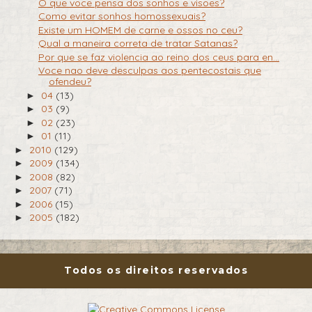
O que voce pensa dos sonhos e visoes?
Como evitar sonhos homossexuais?
Existe um HOMEM de carne e ossos no ceu?
Qual a maneira correta de tratar Satanas?
Por que se faz violencia ao reino dos ceus para en...
Voce nao deve desculpas aos pentecostais que
ofendeu?
04
(13)
►
03
(9)
►
02
(23)
►
01
(11)
►
2010
(129)
►
2009
(134)
►
2008
(82)
►
2007
(71)
►
2006
(15)
►
2005
(182)
►
Todos os direitos reservados