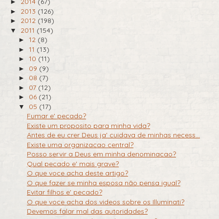
2014
(67)
►
2013
(126)
►
2012
(198)
►
2011
(154)
▼
12
(8)
►
11
(13)
►
10
(11)
►
09
(9)
►
08
(7)
►
07
(12)
►
06
(21)
►
05
(17)
▼
Fumar e' pecado?
Existe um proposito para minha vida?
Antes de eu crer Deus ja' cuidava de minhas necess...
Existe uma organizacao central?
Posso servir a Deus em minha denominacao?
Qual pecado e' mais grave?
O que voce acha deste artigo?
O que fazer se minha esposa não pensa igual?
Evitar filhos e' pecado?
O que voce acha dos videos sobre os Illuminati?
Devemos falar mal das autoridades?