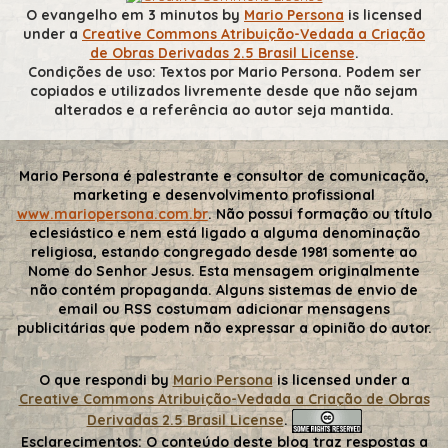
O evangelho em 3 minutos
by
Mario Persona
is licensed
under a
Creative Commons Atribuição-Vedada a Criação
de Obras Derivadas 2.5 Brasil License
.
Condições de uso: Textos por Mario Persona. Podem ser
copiados e utilizados livremente desde que não sejam
alterados e a referência ao autor seja mantida.
Mario Persona é palestrante e consultor de comunicação,
marketing e desenvolvimento profissional
www.mariopersona.com.br
. Não possui formação ou título
eclesiástico e nem está ligado a alguma denominação
religiosa, estando congregado desde 1981 somente ao
Nome do Senhor Jesus. Esta mensagem originalmente
não contém propaganda. Alguns sistemas de envio de
email ou RSS costumam adicionar mensagens
publicitárias que podem não expressar a opinião do autor.
O que respondi
by
Mario Persona
is licensed under a
Creative Commons Atribuição-Vedada a Criação de Obras
Derivadas 2.5 Brasil License
.
Esclarecimentos:
O conteúdo deste blog traz respostas a