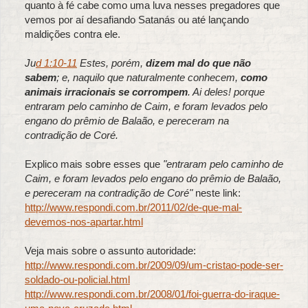
quanto à fé cabe como uma luva nesses pregadores que
vemos por aí desafiando Satanás ou até lançando
maldições contra ele.
Ju
d 1:10-11
Estes, porém,
dizem mal do que não
sabem
; e, naquilo que naturalmente conhecem,
como
animais irracionais se corrompem
. Ai deles! porque
entraram pelo caminho de Caim, e foram levados pelo
engano do prêmio de Balaão, e pereceram na
contradição de Coré.
Explico mais sobre esses que
"entraram pelo caminho de
Caim, e foram levados pelo engano do prêmio de Balaão,
e pereceram na contradição de Coré"
neste link:
http://www.respondi.com.br/2011/02/de-que-mal-
devemos-nos-apartar.html
Veja mais sobre o assunto autoridade:
http://www.respondi.com.br/2009/09/um-cristao-pode-ser-
soldado-ou-policial.html
http://www.respondi.com.br/2008/01/foi-guerra-do-iraque-