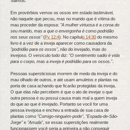
Salmos.
Em provérbios vemos os ossos em estado lastimável,
não naquele que pecou, mas no marido que é vítima do
mau proceder da esposa:
"A mulher virtuosa é a coroa do
seu marido, mas a que o envergonha é como podridão
nos seus ossos"
(
Pv 12:4
). No capítul
o 14:30
do mesmo
livro é a vez de a inveja aparecer como causadora da
"podridão para os ossos"
, não do invejado, mas do
invejoso. O versículo todo diz:
"O sentimento sadio é vida
para o corpo, mas a inveja é podridão para os ossos."
.
Pessoas supersticiosas morrem de medo da inveja e do
mau olhado de outros, e até usam amuletos e plantas na
porta de casa achando que ficarão protegidas da inveja.
O que elas não percebem é que o ato de invejar o que
outra pessoa é ou possui causa mais mal a quem inveja
do que ao que é invejado. Portanto se você for uma
pessoa invejosa e encheu a entrada de sua casa de
plantas como
"Comigo-ninguém-pode"
,
"Espada-de-São-
Jorge"
e
"Arruda"
, se essas superstições realmente
funcionassem você seria a primeira a não conseguir