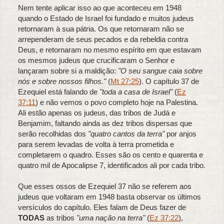
Nem tente aplicar isso ao que aconteceu em 1948
quando o Estado de Israel foi fundado e muitos judeus
retornaram à sua pátria. Os que retornaram não se
arrependeram de seus pecados e da rebeldia contra
Deus, e retornaram no mesmo espírito em que estavam
os mesmos judeus que crucificaram o Senhor e
lançaram sobre si a maldição:
"O seu sangue caia sobre
nós e sobre nossos filhos."
(
Mt 27:25
). O capítulo 37 de
Ezequiel está falando de
"toda a casa de Israel"
(
Ez
37:11
) e não vemos o povo completo hoje na Palestina.
Ali estão apenas os judeus, das tribos de Judá e
Benjamim, faltando ainda as dez tribos dispersas que
serão recolhidas dos
"quatro cantos da terra"
por anjos
para serem levadas de volta à terra prometida e
completarem o quadro. Esses são os cento e quarenta e
quatro mil de Apocalipse 7, identificados ali por cada tribo.
Que esses ossos de Ezequiel 37 não se referem aos
judeus que voltaram em 1948 basta observar os últimos
versículos do capítulo. Eles falam de Deus fazer de
TODAS
as tribos
"uma nação na terra"
(
Ez 37:22
),