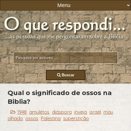
Buscar
Qual o significado de ossos na
Biblia?
1948
amuletos
diáspora
inveja
israel
mau
,
,
,
,
,
olhado
ossos
Palestina
superstição
,
,
,