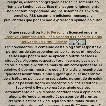
religiosa, estando congregado desde 1981 somente ao
Nome do Senhor Jesus. Esta mensagem originalmente
não contém propaganda. Alguns sistemas de envio de
email ou RSS costumam adicionar mensagens
publicitárias que podem não expressar a opinião do autor.
O que respondi
by
Mario Persona
is licensed under a
Creative Commons Atribuição-Vedada a Criação de Obras
Derivadas 2.5 Brasil License
.
Esclarecimentos:
O conteúdo deste blog traz respostas a
perguntas de correspondentes, portanto as afirmações
feitas aqui podem não se aplicar a outras pessoas e
situações. Algumas respostas foram construídas a partir
da reunião das dúvidas de mais de um correspondente. O
objetivo é apenas mostrar o que a Bíblia diz a respeito das
questões levantadas, e não sugerir qualquer ingerência
de cristãos na política e na sociedade, no sentido de exigir
que as pessoas sigam os preceitos bíblicos. O autor é
favorável à livre expressão e, ainda que seu
entendimento da Bíblia possa conflitar com a opinião de
alguns, defende o respeito às pessoas de diferentes
crenças e estilos de vida. Aqui são discutidas ideias e
julgadas doutrinas, não pessoas. A opção "Comentários"