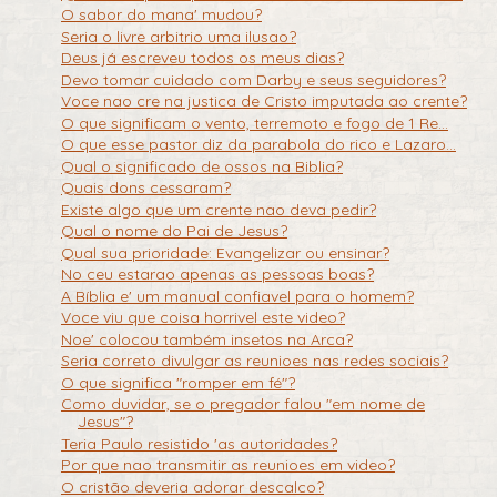
O sabor do mana' mudou?
Seria o livre arbitrio uma ilusao?
Deus já escreveu todos os meus dias?
Devo tomar cuidado com Darby e seus seguidores?
Voce nao cre na justica de Cristo imputada ao crente?
O que significam o vento, terremoto e fogo de 1 Re...
O que esse pastor diz da parabola do rico e Lazaro...
Qual o significado de ossos na Biblia?
Quais dons cessaram?
Existe algo que um crente nao deva pedir?
Qual o nome do Pai de Jesus?
Qual sua prioridade: Evangelizar ou ensinar?
No ceu estarao apenas as pessoas boas?
A Bíblia e' um manual confiavel para o homem?
Voce viu que coisa horrivel este video?
Noe' colocou também insetos na Arca?
Seria correto divulgar as reunioes nas redes sociais?
O que significa "romper em fé"?
Como duvidar, se o pregador falou "em nome de
Jesus"?
Teria Paulo resistido 'as autoridades?
Por que nao transmitir as reunioes em video?
O cristão deveria adorar descalco?