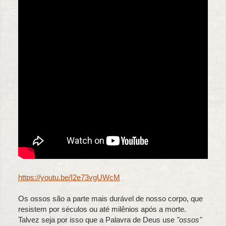
https://youtu.be/I2e73vgUWcM
Os ossos são a parte mais durável de nosso corpo, que
resistem por séculos ou até milênios após a morte.
Talvez seja por isso que a Palavra de Deus use
"ossos"