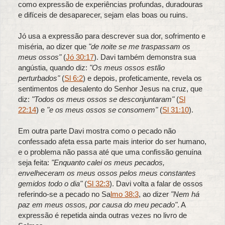
como expressão de experiências profundas, duradouras
e difíceis de desaparecer, sejam elas boas ou ruins.
Jó usa a expressão para descrever sua dor, sofrimento e
miséria, ao dizer que
"de noite se me traspassam os
meus ossos"
(
Jó 30:17
). Davi também demonstra sua
angústia, quando diz:
"Os meus ossos estão
perturbados"
(
Sl 6:2
) e depois, profeticamente, revela os
sentimentos de desalento do Senhor Jesus na cruz, que
diz:
"Todos os meus ossos se desconjuntaram"
(
Sl
22:14
) e
"e os meus ossos se consomem"
(
Sl 31:10
).
Em outra parte Davi mostra como o pecado não
confessado afeta essa parte mais interior do ser humano,
e o problema não passa até que uma confissão genuína
seja feita:
"Enquanto calei os meus pecados,
envelheceram os meus ossos pelos meus constantes
gemidos todo o dia"
(
Sl 32:3
). Davi volta a falar de ossos
referindo-se a pecado no Sa
lmo 38:3
, ao dizer
"Nem há
paz em meus ossos, por causa do meu pecado"
. A
expressão é repetida ainda outras vezes no livro de