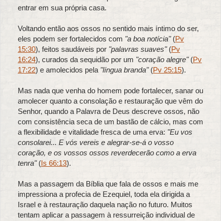
entrar em sua própria casa.
Voltando então aos ossos no sentido mais íntimo do ser,
eles podem ser fortalecidos com
"a boa notícia"
(
Pv
15:30
), feitos saudáveis por
"palavras suaves"
(
Pv
16:24
), curados da sequidão por um
"coração alegre"
(
Pv
17:22
) e amolecidos pela
"língua branda"
(
Pv 25:15
).
Mas nada que venha do homem pode fortalecer, sanar ou
amolecer quanto a consolação e restauração que vêm do
Senhor, quando a Palavra de Deus descreve ossos, não
com consistência seca de um bastão de cálcio, mas com
a flexibilidade e vitalidade fresca de uma erva:
"Eu vos
consolarei... E vós vereis e alegrar-se-á o vosso
coração, e os vossos ossos reverdecerão como a erva
tenra"
(
Is 66:13
).
Mas a passagem da Bíblia que fala de ossos e mais me
impressiona a profecia de Ezequiel, toda ela dirigida a
Israel e à restauração daquela nação no futuro. Muitos
tentam aplicar a passagem à ressurreição individual de