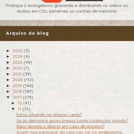
Pratique o evangelismo gravando e distribuindo os vídeos ou
áudios em CDs, pendrives ou cartões de memória.
Arquivo do blog
2025
(3)
►
2024
(4)
►
2023
(49)
►
2022
(7)
►
2021
(39)
►
2020
(112)
►
2019
(144)
►
2018
(189)
►
2017
(279)
▼
12
(47)
►
11
(31)
▼
Estou olhando na direcao certa?
Se os demonios estao presos como continuam agindo?
Deus aprova o aborto em caso de estupro?
Quem nao participar da ceia nao ira' no arrebatame...