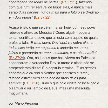
congregada
"de todas as partes"
(
Ez 37:21
), fazendo
com que
"um rei será rei de todos eles, e nunca mais
serão duas nações, nunca mais para o futuro se dividirão
em dois reinos"
(
Ez 37:22
).
Acaso é isto o que se vê em Israel hoje, com seu povo
rebelde e alheio ao Messias? Como alguém poderia
tentar identificar o povo que ali está com aquele do qual a
profecia fala:
"E meu servo Davi será rei sobre eles, e
todos eles terão um só pastor, e andarão nos meus
juízos e guardarão os meus estatutos, e os observarão"
(
Ez 37:24
). Ora, os judeus que hoje vivem na Palestina
condenaram o verdadeiro Davi à morte e ainda não se
arrependeram disso! E o capítulo termina:
"E os gentios
saberão que eu sou o Senhor que santifico a Israel,
quando estiver meu santuário no meio deles para
sempre"
(
Ez 37:28
). Tudo o que hoje existe no local não é
o santuário ou Templo de Deus, mas uma mesquita
muçulmana.
por Mario Persona