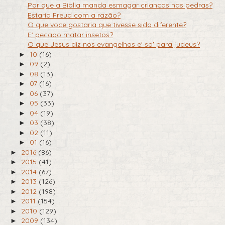
Por que a Biblia manda esmagar criancas nas pedras?
Estaria Freud com a razão?
O que voce gostaria que tivesse sido diferente?
E' pecado matar insetos?
O que Jesus diz nos evangelhos e' so' para judeus?
10
(16)
►
09
(2)
►
08
(13)
►
07
(16)
►
06
(37)
►
05
(33)
►
04
(19)
►
03
(38)
►
02
(11)
►
01
(16)
►
2016
(86)
►
2015
(41)
►
2014
(67)
►
2013
(126)
►
2012
(198)
►
2011
(154)
►
2010
(129)
►
2009
(134)
►