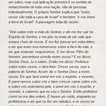
um salvo, mas sua aplicação primeira é no sentido do
renascimento de toda uma nação, não de pessoas
individualmente. O próprio Senhor explica que
"estes
ossos são toda a casa de Israel"
e também
"e vos trarei
à terra de Israel"
. A passagem toda diz assim:
"Veio sobre mim a mão do Senhor, e ele me fez sair no
Espírito do Senhor, e me pós no meio de um vale que
estava cheio de ossos. E me fez passar em volta deles;
e eis que eram mui numerosos sobre a face do vale, e
eis que estavam sequíssimos. E me disse: Filho do
homem, porventura viverão estes ossos? E eu disse:
Senhor Deus, tu o sabes. Então me disse: Profetiza
sobre estes ossos, e dize-lhes: Ossos secos, ouvi a
palavra do Senhor. Assim diz o Senhor Deus a estes
ossos: Eis que farei entrar em vós o espírito, e vivereis.
E porei nervos sobre vós e farei crescer carne sobre vós,
e sobre vós estenderei pele, e porei em vós o espírito, e
vivereis, e sabereis que eu sou o Senhor. Então profetizei
como se me deu ordem. E houve um ruído, enquanto eu
profetizava; e eis que se fez um rebuliço, e os ossos se