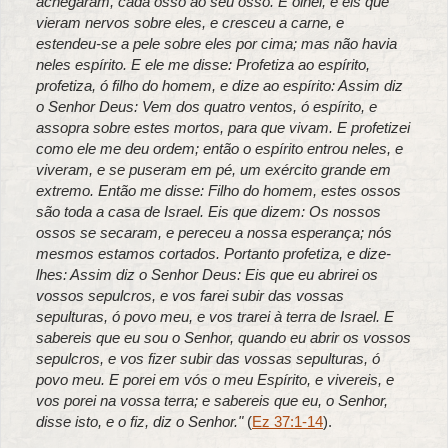
achegaram, cada osso ao seu osso. E olhei, e eis que
vieram nervos sobre eles, e cresceu a carne, e
estendeu-se a pele sobre eles por cima; mas não havia
neles espírito. E ele me disse: Profetiza ao espírito,
profetiza, ó filho do homem, e dize ao espírito: Assim diz
o Senhor Deus: Vem dos quatro ventos, ó espírito, e
assopra sobre estes mortos, para que vivam. E profetizei
como ele me deu ordem; então o espírito entrou neles, e
viveram, e se puseram em pé, um exército grande em
extremo. Então me disse: Filho do homem, estes ossos
são toda a casa de Israel. Eis que dizem: Os nossos
ossos se secaram, e pereceu a nossa esperança; nós
mesmos estamos cortados. Portanto profetiza, e dize-
lhes: Assim diz o Senhor Deus: Eis que eu abrirei os
vossos sepulcros, e vos farei subir das vossas
sepulturas, ó povo meu, e vos trarei à terra de Israel. E
sabereis que eu sou o Senhor, quando eu abrir os vossos
sepulcros, e vos fizer subir das vossas sepulturas, ó
povo meu. E porei em vós o meu Espírito, e vivereis, e
vos porei na vossa terra; e sabereis que eu, o Senhor,
disse isto, e o fiz, diz o Senhor."
(
Ez 37:1-14
).