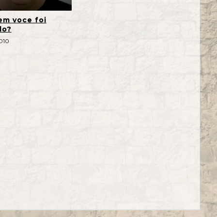
em voce foi
do?
2010