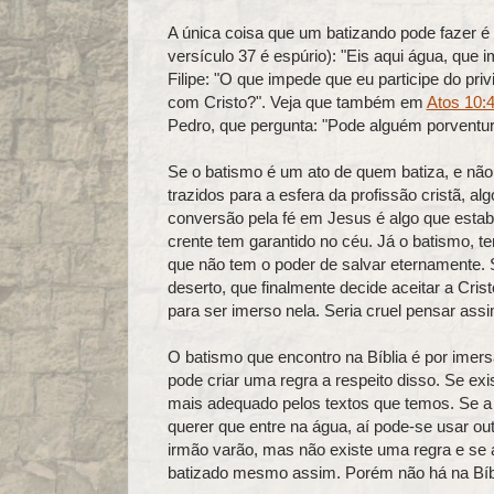
A única coisa que um batizando pode fazer é
versículo 37 é espúrio): "Eis aqui água, que
Filipe: "O que impede que eu participe do pr
com Cristo?". Veja que também em
Atos 10:
Pedro, que pergunta: "Pode alguém porventur
Se o batismo é um ato de quem batiza, e não
trazidos para a esfera da profissão cristã, a
conversão pela fé em Jesus é algo que esta
crente tem garantido no céu. Já o batismo, t
que não tem o poder de salvar eternamente. 
deserto, que finalmente decide aceitar a Cri
para ser imerso nela. Seria cruel pensar assi
O batismo que encontro na Bíblia é por imers
pode criar uma regra a respeito disso. Se exis
mais adequado pelos textos que temos. Se a
querer que entre na água, aí pode-se usar o
irmão varão, mas não existe uma regra e se a
batizado mesmo assim. Porém não há na Bíbl