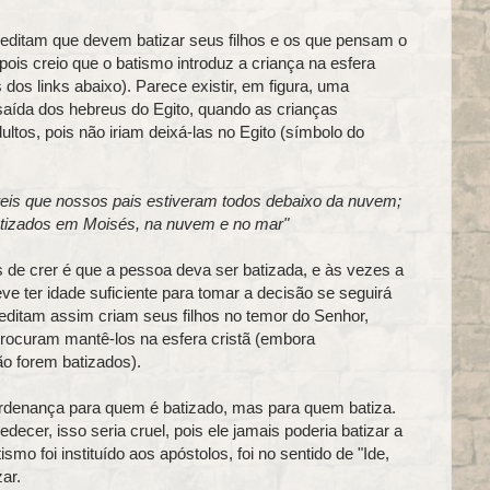
reditam que devem batizar seus filhos e os que pensam o
 pois creio que o batismo introduz a criança na esfera
 dos links abaixo). Parece existir, em figura, uma
aída dos hebreus do Egito, quando as crianças
tos, pois não iriam deixá-las no Egito (símbolo do
reis que nossos pais estiveram todos debaixo da nuvem;
atizados em Moisés, na nuvem e no mar"
de crer é que a pessoa deva ser batizada, e às vezes a
ve ter idade suficiente para tomar a decisão se seguirá
ditam assim criam seus filhos no temor do Senhor,
procuram mantê-los na esfera cristã (embora
o forem batizados).
rdenança para quem é batizado, mas para quem batiza.
cer, isso seria cruel, pois ele jamais poderia batizar a
smo foi instituído aos apóstolos, foi no sentido de "Ide,
ar.