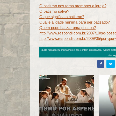
O batismo nos torna membros a igreja?
O batismo salva?
O que significa o batismo?
Qual é a idade mínima para ser batizado?
Quem pode batizar uma pessoa?
http://www.respondi.com.br/2007/10/so-posso
http://www.respondi.com.br/2009/05/por-que-
(Esta mensagem originalmente não contém propaganda. Alguns sist
não exp