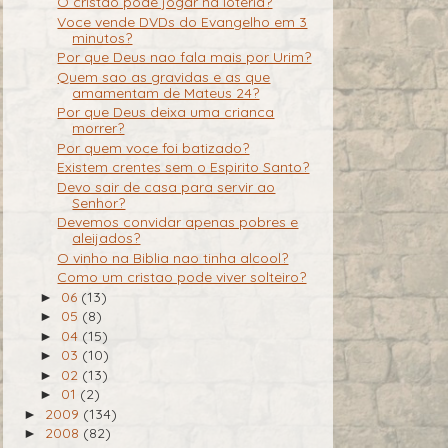
O cristao pode jogar na loteria?
Voce vende DVDs do Evangelho em 3
minutos?
Por que Deus nao fala mais por Urim?
Quem sao as gravidas e as que
amamentam de Mateus 24?
Por que Deus deixa uma crianca
morrer?
Por quem voce foi batizado?
Existem crentes sem o Espirito Santo?
Devo sair de casa para servir ao
Senhor?
Devemos convidar apenas pobres e
aleijados?
O vinho na Biblia nao tinha alcool?
Como um cristao pode viver solteiro?
06
(13)
►
05
(8)
►
04
(15)
►
03
(10)
►
02
(13)
►
01
(2)
►
2009
(134)
►
2008
(82)
►