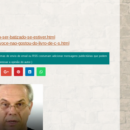
-ser-batizado-se-estiver.html
voce-nao-gostou-do-livro-de-c-s.html
emas de envio de email ou RSS costumam adicionar mensagens publicitárias que podem
ressar a opinião do autor.)