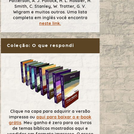
Patterson, A. J. Pollock, H. L. Rossier, H.
Smith, C. Stanley, W. Trotter, G. V.
Wigram e muitos outros. Uma lista
completa em inglês você encontra
neste link.
Coleção: O que respondi
Clique na capa para adquirir a versão
impressa ou
aqui para baixar o e-book
grátis
. Meu ganho é zero para os livros
de temas bíblicos mostrados aqui e
vendidos em formato impresso. O preço