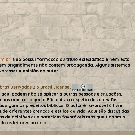
om.br
. Não possui formação ou título eclesiástico e nem está
gem originalmente não contém propaganda. Alguns sistemas
ressar a opinião do autor.
as Derivadas 2.5 Brasil License
.
aqui podem não se aplicar a outras pessoas e situações.
nas mostrar o que a Bíblia diz a respeito das questões
s sigam os preceitos bíblicos. O autor é favorável à livre
de diferentes crenças e estilos de vida. Aqui são discutidas
 mas de opiniões que pareciam favoráveis mas que tinham o
o os leitores ao erro.