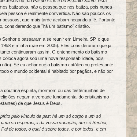
 de Jesus ou
"do Pai do Filho e do Espírito Santo"
está
mos batizados, não a pessoa que nos batiza, pois nunca
ela pessoa é realmente convertida. Não são poucos os
m pessoas, que mais tarde acabam negando a fé. Portanto
ovo, considerando que "há um batismo" cristão.
 Senhor e passaram a se reunir em Limeira, SP, o que
 1998 e minha mãe em 2005). Eles consideraram que já
rtanto continuaram assim. O entendimento do batismo
os coloca agora sob uma nova responsabilidade, pois
não). Se eu achar que o batismo católico ou protestante
todo o mundo ocidental é habitado por pagãos, e não por
ma doutrina espírita, mórmom ou das testemunhas de
eligiões negam a verdade fundamental do cristianismo
estantes) de que Jesus é Deus.
írito pelo vínculo da paz: há um só corpo e um só
 uma só esperança da vossa vocação; um só Senhor,
Pai de todos, o qual é sobre todos, e por todos, e em