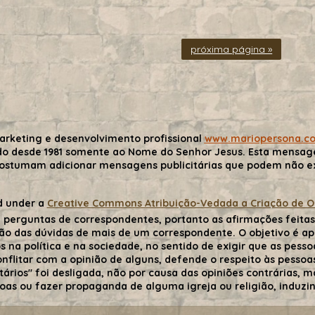
próxima página »
arketing e desenvolvimento profissional
www.mariopersona.c
do desde 1981 somente ao Nome do Senhor Jesus. Esta mensa
costumam adicionar mensagens publicitárias que podem não exp
d under a
Creative Commons Atribuição-Vedada a Criação de Obr
 perguntas de correspondentes, portanto as afirmações feitas 
ão das dúvidas de mais de um correspondente. O objetivo é ape
 na política e na sociedade, no sentido de exigir que as pessoa
flitar com a opinião de alguns, defende o respeito às pessoas 
tários" foi desligada, não por causa das opiniões contrárias,
oas ou fazer propaganda de alguma igreja ou religião, induzind