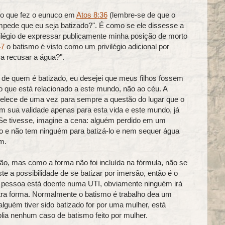
 o que fez o eunuco em
Atos 8:36
(lembre-se de que o
 impede que eu seja batizado?". É como se ele dissesse a
ivilégio de expressar publicamente minha posição de morto
47
o batismo é visto como um privilégio adicional por
a recusar a água?".
 de quem é batizado, eu desejei que meus filhos fossem
lgo que está relacionado a este mundo, não ao céu. A
belece de uma vez para sempre a questão do lugar que o
em sua validade apenas para esta vida e este mundo, já
Se tivesse, imagine a cena: alguém perdido em um
sto e não tem ninguém para batizá-lo e nem sequer água
m.
ão, mas como a forma não foi incluída na fórmula, não se
te a possibilidade de se batizar por imersão, então é o
 pessoa está doente numa UTI, obviamente ninguém irá
utra forma. Normalmente o batismo é trabalho dea um
lguém tiver sido batizado for por uma mulher, está
ia nenhum caso de batismo feito por mulher.