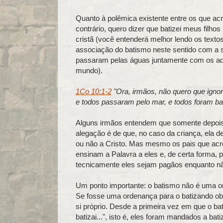
Quanto à polêmica existente entre os que ac
contrário, quero dizer que batizei meus filhos
cristã (você entenderá melhor lendo os textos
associação do batismo neste sentido com a s
passaram pelas águas juntamente com os adul
mundo).
1Co 10:1-2
"Ora, irmãos, não quero que igno
e todos passaram pelo mar, e todos foram b
Alguns irmãos entendem que somente depois 
alegação é de que, no caso da criança, ela de
ou não a Cristo. Mas mesmo os pais que acre
ensinam a Palavra a eles e, de certa forma, 
tecnicamente eles sejam pagãos enquanto nã
Um ponto importante: o batismo não é uma o
Se fosse uma ordenança para o batizando obede
si próprio. Desde a primeira vez em que o bati
batizai...", isto é, eles foram mandados a batiz