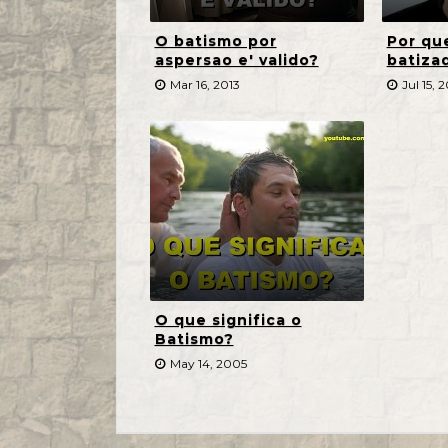
O batismo por
Por qu
aspersao e' valido?
batiza
Mar 16, 2013
Jul 15, 
O que significa o
Batismo?
May 14, 2005