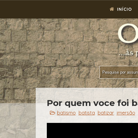
INÍCIO
Por quem voce foi b
batismo
batista
batizar
imersão
,
,
,