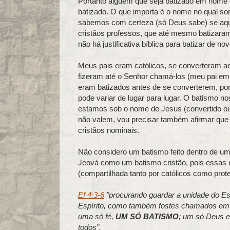
Portanto alguém que seja batizado em nome
batizado. O que importa é o nome no qual so
sabemos com certeza (só Deus sabe) se aqu
cristãos professos, que até mesmo batizara
não há justificativa bíblica para batizar de n
Meus pais eram católicos, se converteram ao
fizeram até o Senhor chamá-los (meu pai em
eram batizados antes de se converterem, po
pode variar de lugar para lugar. O batismo n
estamos sob o nome de Jesus (convertido ou 
não valem, vou precisar também afirmar que 
cristãos nominais.
Não considero um batismo feito dentro de u
Jeová como um batismo cristão, pois essas r
(compartilhada tanto por católicos como prot
Ef 4:3-6
"procurando guardar a unidade do Esp
Espírito, como também fostes chamados em
uma só fé,
UM SÓ BATISMO
; um só Deus e 
todos".