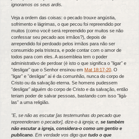
ignoramos os seus ardis.
Veja a ordem das coisas: o pecado trouxe angústia,
sofrimento e lágrimas, o que pecou foi repreendido por
muitos (como você será repreendido por muitos se não
confessar seu pecado aos irmãos?), depois de
arrependido foi perdoado pelos irmãos para não ser
consumido pela tristeza, e pode contar com o amor de
todos para com eles. A assembleia tem o poder
administrativo de perdoar (é isto o que significa o "ligar" e
"desligar" que o Senhor ensinou em
Mat 18:17-20
. O
"ligar" e "desligar" aí é da comunhão, nunca do corpo de
Cristo ou da salvação eterna. Se homens pudessem
"desligar" alguém do corpo de Cristo e da salvação, então
teriam poder de salvar pessoas, bastando com isso "ligá-
las" a uma religião.
"E, se não as escutar [as testemunhas do pecado que
repreenderam o pecador], dize-o à igreja; e,
se também
não escutar a igreja, considera-o como um gentio e
publicano
. Em verdade vos digo que
tudo o que