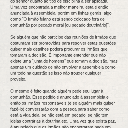
do senhor quanto ao tipo de disciplina a ser aplicada.
Uma vez encontrada a melhor maneira, esta é então
anunciada à assembleia, porém em linhas gerais, algo
como "O irmão fulano está sendo colocado fora de
comunhão por pecado moral [ou pecado doutrinário]".
Se alguém que não participe das reuniões de irmãos que
costumam ser promovidas para resolver estas questões
quiser mais detalhes poderá procurar os irmãos que
tomaram a decisão. É importante entender que não
existe uma "junta de homens" que tomam a decisão, mas
apenas um cuidado de não envolver a assembleia como
um todo na questão se isso não trouxer qualquer
proveito.
O mesmo é feito quando alguém pede seu lugar à
comunhão. Esse pedido é anunciado à assembleia e
então os irmãos responsáveis (e se alguém mais quiser
fazê-lo) conversarão com a pessoa para saber como
está a vida dela, se não está em pecado, se não tem
ideias contrárias à doutrina etc. Uma vez que exista paz,
é anunciado que os irmãos não encontraram nada em