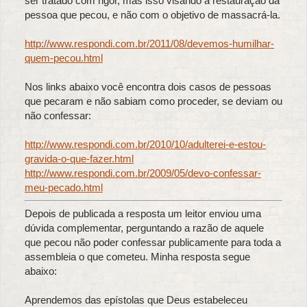
ser tratado com rigor, mas isso visando a restauração da
pessoa que pecou, e não com o objetivo de massacrá-la.
http://www.respondi.com.br/2011/08/devemos-humilhar-
quem-pecou.html
Nos links abaixo você encontra dois casos de pessoas
que pecaram e não sabiam como proceder, se deviam ou
não confessar:
http://www.respondi.com.br/2010/10/adulterei-e-estou-
gravida-o-que-fazer.html
http://www.respondi.com.br/2009/05/devo-confessar-
meu-pecado.html
Depois de publicada a resposta um leitor enviou uma
dúvida complementar, perguntando a razão de aquele
que pecou não poder confessar publicamente para toda a
assembleia o que cometeu. Minha resposta segue
abaixo:
Aprendemos das epístolas que Deus estabeleceu