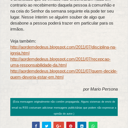
contrario ao recebimento daquela pessoa à comunhão e
na ceia do Senhor da semana seguinte ela pode ter seu
lugar. Nesse ínterim se alguém souber de algo que
desabone a pessoa poderá trazer em particular para os
irmãos.
Veja também:
http://aordemdedeus.blogspot.com/2011/07/disciplina-na-
igreja.html
http://aordemdedeus.blogspot.com/2011/07/recepcao-
uma-responsabilidade-da.html
http://aordemdedeus.blogspot.com/2011/07/quem-decide-
quem-deveria-estar-em.html
por Mario Persona
(Esta mensagem originalmente não contém propaganda. Alguns sistemas de envio de
email ou RSS costumam adicionar mensagens publicitárias que podem não expressar a
opinião do autor.)