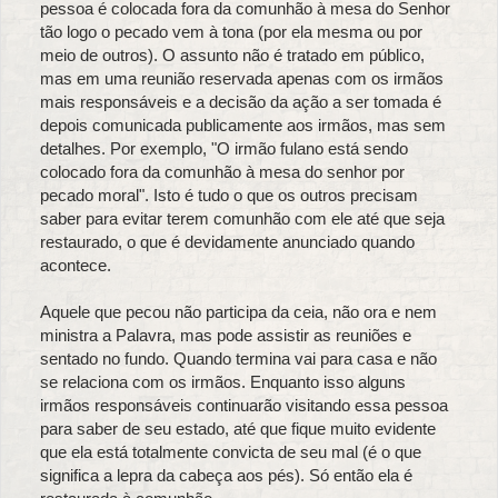
pessoa é colocada fora da comunhão à mesa do Senhor
tão logo o pecado vem à tona (por ela mesma ou por
meio de outros). O assunto não é tratado em público,
mas em uma reunião reservada apenas com os irmãos
mais responsáveis e a decisão da ação a ser tomada é
depois comunicada publicamente aos irmãos, mas sem
detalhes. Por exemplo, "O irmão fulano está sendo
colocado fora da comunhão à mesa do senhor por
pecado moral". Isto é tudo o que os outros precisam
saber para evitar terem comunhão com ele até que seja
restaurado, o que é devidamente anunciado quando
acontece.
Aquele que pecou não participa da ceia, não ora e nem
ministra a Palavra, mas pode assistir as reuniões e
sentado no fundo. Quando termina vai para casa e não
se relaciona com os irmãos. Enquanto isso alguns
irmãos responsáveis continuarão visitando essa pessoa
para saber de seu estado, até que fique muito evidente
que ela está totalmente convicta de seu mal (é o que
significa a lepra da cabeça aos pés). Só então ela é