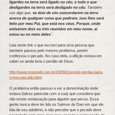
ligardes na terra será ligado no céu, e tudo o que
desligardes na terra será desligado no céu
. Também
vos digo que,
se dois de vós concordarem na terra
acerca de qualquer coisa que pedirem, isso lhes será
feito por meu Pai, que está nos céus. Porque, onde
estiverem dois ou três reunidos em meu nome, aí
estou eu no meio deles
".
Leia neste link o que escrevi para uma pessoa que
também passou pelo mesmo problema, porém
confessou o pecado. No caso dela, a aflição estava em
saber se ainda teria o perdão de Deus.
http://www.respondi.com.br/2009/01/existe-perdao-para-
o-meu-pecado.html
O problema então passou a ser a denominação onde
estava (talvez parecida com a sua) que considera que
não existe restauração para alguém que pecou. Essa
gente nunca deve ter lido os Salmos de Davi em que ele
fala de seu adultério, e não percebe que o pecado deve