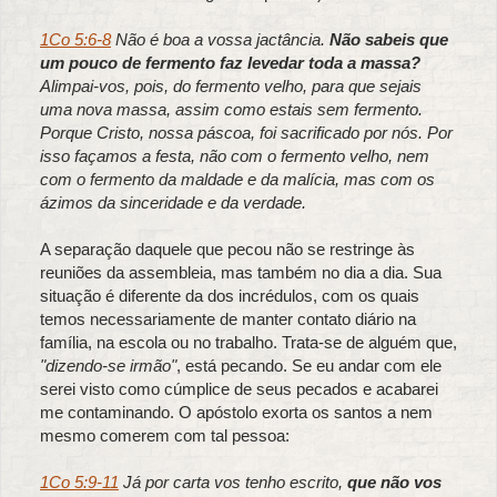
1Co 5:6-8
Não é boa a vossa jactância.
Não sabeis que
um pouco de fermento faz levedar toda a massa?
Alimpai-vos, pois, do fermento velho, para que sejais
uma nova massa, assim como estais sem fermento.
Porque Cristo, nossa páscoa, foi sacrificado por nós. Por
isso façamos a festa, não com o fermento velho, nem
com o fermento da maldade e da malícia, mas com os
ázimos da sinceridade e da verdade.
A separação daquele que pecou não se restringe às
reuniões da assembleia, mas também no dia a dia. Sua
situação é diferente da dos incrédulos, com os quais
temos necessariamente de manter contato diário na
família, na escola ou no trabalho. Trata-se de alguém que,
"dizendo-se irmão"
, está pecando. Se eu andar com ele
serei visto como cúmplice de seus pecados e acabarei
me contaminando. O apóstolo exorta os santos a nem
mesmo comerem com tal pessoa:
1Co 5:9-11
Já por carta vos tenho escrito,
que não vos