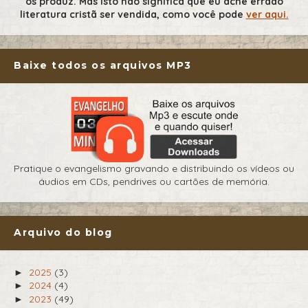
os produz. Mas isto não significa que eu ache errado
literatura cristã ser vendida, como você pode
ver aqui.
Baixe todos os arquivos MP3
Pratique o evangelismo gravando e distribuindo os vídeos ou
áudios em CDs, pendrives ou cartões de memória.
Arquivo do blog
2025
(3)
►
2024
(4)
►
2023
(49)
►