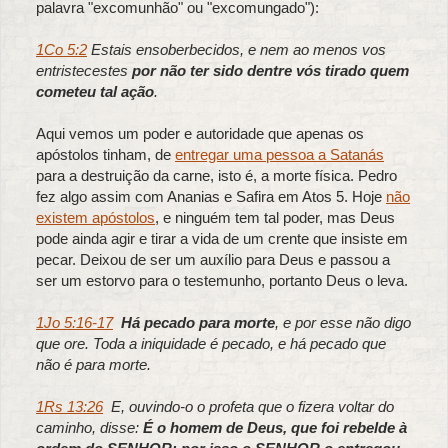
palavra "excomunhão" ou "excomungado"):
1Co 5:2
Estais ensoberbecidos, e nem ao menos vos
entristecestes
por não ter sido dentre vós tirado quem
cometeu tal ação
.
Aqui vemos um poder e autoridade que apenas os
apóstolos tinham, de
entregar uma pessoa a Satanás
para a destruição da carne, isto é, a morte física. Pedro
fez algo assim com Ananias e Safira em Atos 5. Hoje
não
existem apóstolos
, e ninguém tem tal poder, mas Deus
pode ainda agir e tirar a vida de um crente que insiste em
pecar. Deixou de ser um auxílio para Deus e passou a
ser um estorvo para o testemunho, portanto Deus o leva.
1Jo 5:16-17
Há pecado para morte
, e por esse não digo
que ore. Toda a iniquidade é pecado, e há pecado que
não é para morte.
1Rs 13:26
E, ouvindo-o o profeta que o fizera voltar do
caminho, disse:
É o homem de Deus, que foi rebelde à