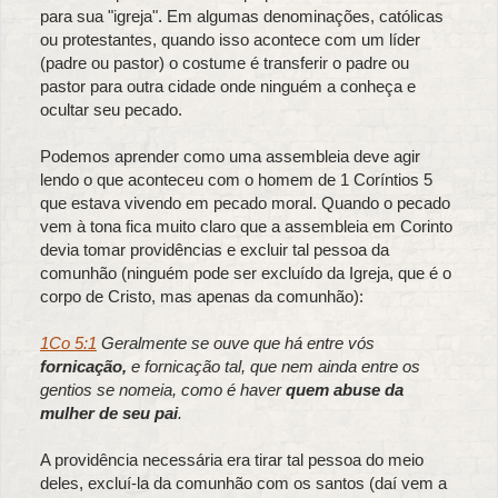
para sua "igreja". Em algumas denominações, católicas
ou protestantes, quando isso acontece com um líder
(padre ou pastor) o costume é transferir o padre ou
pastor para outra cidade onde ninguém a conheça e
ocultar seu pecado.
Podemos aprender como uma assembleia deve agir
lendo o que aconteceu com o homem de 1 Coríntios 5
que estava vivendo em pecado moral. Quando o pecado
vem à tona fica muito claro que a assembleia em Corinto
devia tomar providências e excluir tal pessoa da
comunhão (ninguém pode ser excluído da Igreja, que é o
corpo de Cristo, mas apenas da comunhão):
1Co 5:1
Geralmente se ouve que há entre vós
fornicação,
e fornicação tal, que nem ainda entre os
gentios se nomeia, como é haver
quem abuse da
mulher de seu pai
.
A providência necessária era tirar tal pessoa do meio
deles, excluí-la da comunhão com os santos (daí vem a