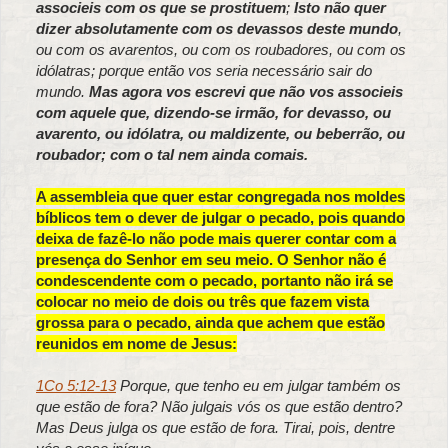
associeis com os que se prostituem
;
Isto não quer
dizer absolutamente com os devassos deste mundo
,
ou com os avarentos, ou com os roubadores, ou com os
idólatras; porque então vos seria necessário sair do
mundo.
Mas agora vos escrevi que não vos associeis
com aquele que, dizendo-se irmão, for devasso, ou
avarento, ou idólatra, ou maldizente, ou beberrão, ou
roubador; com o tal nem ainda comais.
A assembleia que quer estar congregada nos moldes
bíblicos tem o dever de julgar o pecado, pois quando
deixa de fazê-lo não pode mais querer contar com a
presença do Senhor em seu meio. O Senhor não é
condescendente com o pecado, portanto não irá se
colocar no meio de dois ou três que fazem vista
grossa para o pecado, ainda que achem que estão
reunidos em nome de Jesus:
1Co 5:12-13
Porque, que tenho eu em julgar também os
que estão de fora? Não julgais vós os que estão dentro?
Mas Deus julga os que estão de fora. Tirai, pois, dentre