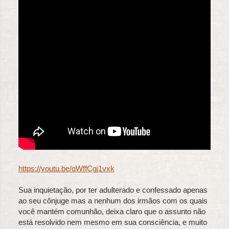
https://youtu.be/qWffCgj1vxk
Sua inquietação, por ter adulterado e confessado apenas
ao seu cônjuge mas a nenhum dos irmãos com os quais
você mantém comunhão, deixa claro que o assunto não
está resolvido nem mesmo em sua consciência, e muito