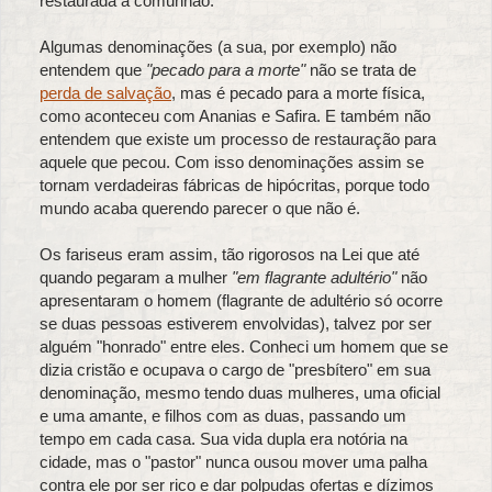
restaurada à comunhão.
Algumas denominações (a sua, por exemplo) não
entendem que
"pecado para a morte"
não se trata de
perda de salvação
, mas é pecado para a morte física,
como aconteceu com Ananias e Safira. E também não
entendem que existe um processo de restauração para
aquele que pecou. Com isso denominações assim se
tornam verdadeiras fábricas de hipócritas, porque todo
mundo acaba querendo parecer o que não é.
Os fariseus eram assim, tão rigorosos na Lei que até
quando pegaram a mulher
"em flagrante adultério"
não
apresentaram o homem (flagrante de adultério só ocorre
se duas pessoas estiverem envolvidas), talvez por ser
alguém "honrado" entre eles. Conheci um homem que se
dizia cristão e ocupava o cargo de "presbítero" em sua
denominação, mesmo tendo duas mulheres, uma oficial
e uma amante, e filhos com as duas, passando um
tempo em cada casa. Sua vida dupla era notória na
cidade, mas o "pastor" nunca ousou mover uma palha
contra ele por ser rico e dar polpudas ofertas e dízimos