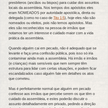
presbíteros (anciãos ou bispos) para cuidar dos assuntos
locais da assembleia. Nos tempos dos apóstolos eles
eram NOMEADOS por autoridade apostólica, direta ou
delegada (como no caso de
Tito 1:5
), hoje eles não são
nomeados ou eleitos, pois não temos apóstolos. Mas
eles são reconhecidos na pessoa de irmãos que
notamos ter um interesse e cuidado maior com a vida
prática da assembleia.
Quando alguém cai em pecado, não é adequado que se
levante e faça uma confissão pública, pois isso só iria
contaminar ainda mais a assembleia. Há irmãs e irmãos
(e crianças) mais sensíveis que nem sempre têm
estrutura para lidar com certas situações, e podem ficar
escandalizados caso alguém fale em detalhes os atos
que cometeu.
Mas é perfeitamente normal que alguém em pecado
confesse aos irmãos que percebe serem os que têm o
cuidado da assembleia, e estes poderão discutir o
assunto detalhadamente em privado, pedindo a direção