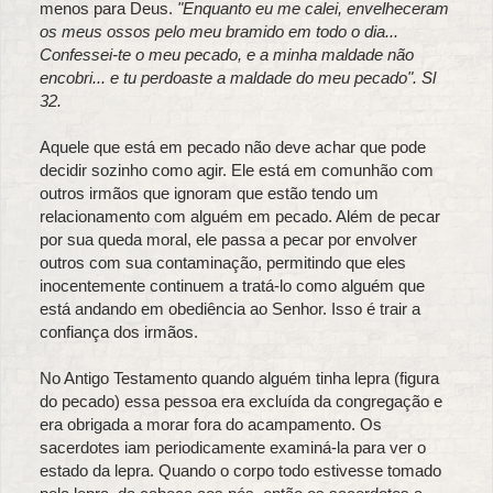
menos para Deus.
"Enquanto eu me calei, envelheceram
os meus ossos pelo meu bramido em todo o dia...
Confessei-te o meu pecado, e a minha maldade não
encobri... e tu perdoaste a maldade do meu pecado". Sl
32.
Aquele que está em pecado não deve achar que pode
decidir sozinho como agir. Ele está em comunhão com
outros irmãos que ignoram que estão tendo um
relacionamento com alguém em pecado. Além de pecar
por sua queda moral, ele passa a pecar por envolver
outros com sua contaminação, permitindo que eles
inocentemente continuem a tratá-lo como alguém que
está andando em obediência ao Senhor. Isso é trair a
confiança dos irmãos.
No Antigo Testamento quando alguém tinha lepra (figura
do pecado) essa pessoa era excluída da congregação e
era obrigada a morar fora do acampamento. Os
sacerdotes iam periodicamente examiná-la para ver o
estado da lepra. Quando o corpo todo estivesse tomado