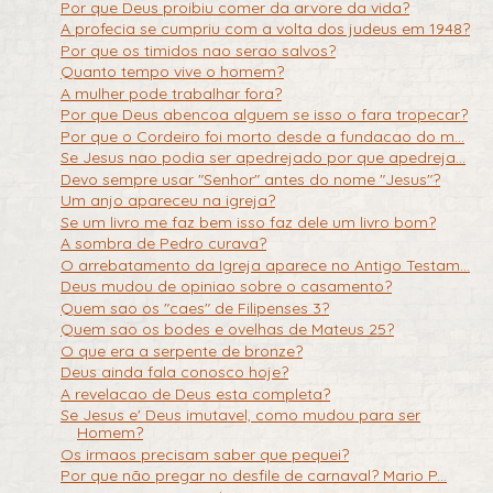
Por que Deus proibiu comer da arvore da vida?
A profecia se cumpriu com a volta dos judeus em 1948?
Por que os timidos nao serao salvos?
Quanto tempo vive o homem?
A mulher pode trabalhar fora?
Por que Deus abencoa alguem se isso o fara tropecar?
Por que o Cordeiro foi morto desde a fundacao do m...
Se Jesus nao podia ser apedrejado por que apedreja...
Devo sempre usar "Senhor" antes do nome "Jesus"?
Um anjo apareceu na igreja?
Se um livro me faz bem isso faz dele um livro bom?
A sombra de Pedro curava?
O arrebatamento da Igreja aparece no Antigo Testam...
Deus mudou de opiniao sobre o casamento?
Quem sao os "caes" de Filipenses 3?
Quem sao os bodes e ovelhas de Mateus 25?
O que era a serpente de bronze?
Deus ainda fala conosco hoje?
A revelacao de Deus esta completa?
Se Jesus e' Deus imutavel, como mudou para ser
Homem?
Os irmaos precisam saber que pequei?
Por que não pregar no desfile de carnaval? Mario P...