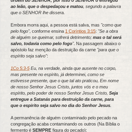
ordem do SENHOR; por isso o SENHOR o entregou
ao leão, que o despedaçou e matou
, segundo a palavra
que o SENHOR lhe dissera.
Embora morra aqui, a pessoa está salva, mas
"como que
pelo fogo"
, conforme ensina
1 Coríntios 3:15
:
"Se a obra
de alguém se queimar, sofrerá detrimento;
mas o tal será
salvo, todavia como pelo fogo
"
. Na passagem abaixo o
apóstolo faz menção da destruição da carne
"para que o
espírito seja salvo"
:
1Co 5:3-5
Eu, na verdade, ainda que ausente no corpo,
mas presente no espírito, já determinei, como se
estivesse presente, que o que tal ato praticou, Em nome
de nosso Senhor Jesus Cristo, juntos vós e o meu
espírito, pelo poder de nosso Senhor Jesus Cristo,
Seja
entregue a Satanás para destruição da carne, para
que o espírito seja salvo no dia do Senhor Jesus
.
A permanência de alguém contaminado pelo pecado na
congregação acaba contaminando os outros (Na Bíblia o
fermento é
SEMPRE
figura do pecado):