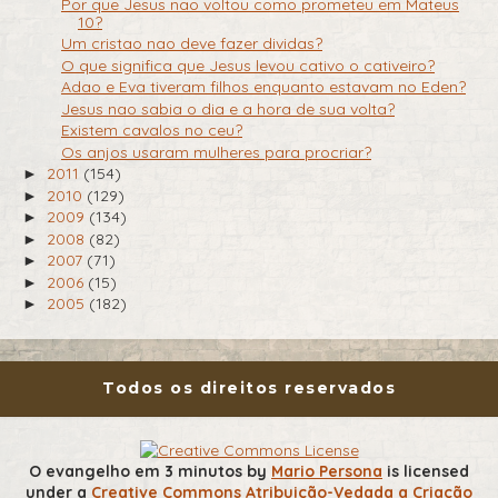
Por que Jesus nao voltou como prometeu em Mateus
10?
Um cristao nao deve fazer dividas?
O que significa que Jesus levou cativo o cativeiro?
Adao e Eva tiveram filhos enquanto estavam no Eden?
Jesus nao sabia o dia e a hora de sua volta?
Existem cavalos no ceu?
Os anjos usaram mulheres para procriar?
2011
(154)
►
2010
(129)
►
2009
(134)
►
2008
(82)
►
2007
(71)
►
2006
(15)
►
2005
(182)
►
Todos os direitos reservados
O evangelho em 3 minutos
by
Mario Persona
is licensed
under a
Creative Commons Atribuição-Vedada a Criação