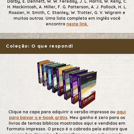
Darby, E. Dennett, W. W. Fereday, J. L. Harris, W. Kelly, C.
H. Mackintosh, A. Miller, F. G. Patterson, A. J. Pollock, H. L.
Rossier, H. Smith, C. Stanley, W. Trotter, G. V. Wigram e
muitos outros. Uma lista completa em inglês você
encontra
neste link.
Coleção: O que respondi
Clique na capa para adquirir a versão impressa ou
aqui
para baixar o e-book grátis
. Meu ganho é zero para os
livros de temas bíblicos mostrados aqui e vendidos em
formato impresso. O preço é o cobrado pela editora que