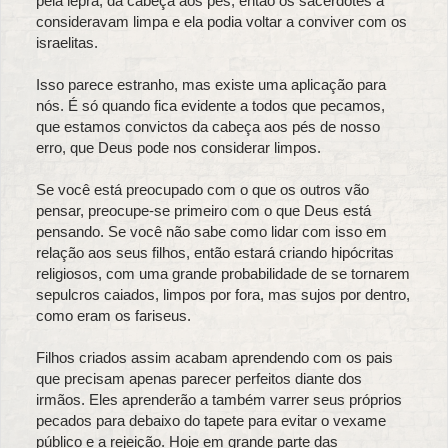
pela lepra, da cabeça aos pés, então os sacerdotes a
consideravam limpa e ela podia voltar a conviver com os
israelitas.
Isso parece estranho, mas existe uma aplicação para
nós. É só quando fica evidente a todos que pecamos,
que estamos convictos da cabeça aos pés de nosso
erro, que Deus pode nos considerar limpos.
Se você está preocupado com o que os outros vão
pensar, preocupe-se primeiro com o que Deus está
pensando. Se você não sabe como lidar com isso em
relação aos seus filhos, então estará criando hipócritas
religiosos, com uma grande probabilidade de se tornarem
sepulcros caiados, limpos por fora, mas sujos por dentro,
como eram os fariseus.
Filhos criados assim acabam aprendendo com os pais
que precisam apenas parecer perfeitos diante dos
irmãos. Eles aprenderão a também varrer seus próprios
pecados para debaixo do tapete para evitar o vexame
público e a rejeição. Hoje em grande parte das