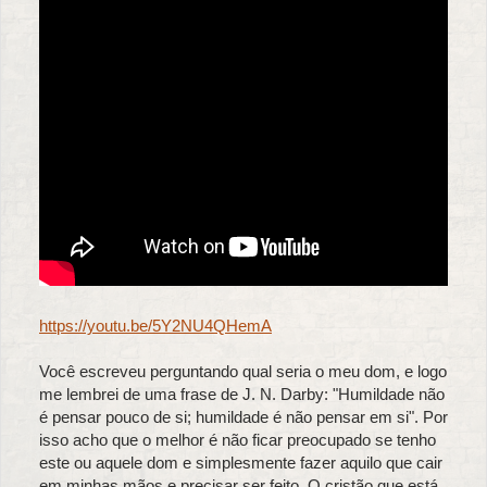
https://youtu.be/5Y2NU4QHemA
Você escreveu perguntando qual seria o meu dom, e logo
me lembrei de uma frase de J. N. Darby: "Humildade não
é pensar pouco de si; humildade é não pensar em si". Por
isso acho que o melhor é não ficar preocupado se tenho
este ou aquele dom e simplesmente fazer aquilo que cair
em minhas mãos e precisar ser feito. O cristão que está