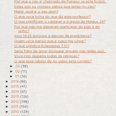
Por que o ceu e' chamado de Paraiso se este ficava...
Estes sao os cristaos salvos que estao no ceu?
Mario, qual e' o seu dom?
O que voce acha do que diz este professor?
O que significam o cadaver e a aguia de Mateus 24?
Por que nao me deixaram participar do pao e do
vinho?
Atos 14:23 autoriza a eleicao de presbiteros?
Quem voce pensa que e' para me julgar?
O que significa Eclesiastes 7:10?
Seria falta de amor bloquear alguem nas redes soci...
Voce nao respeita todas as religioes?
O que esse rabino diz no video esta correto?
03
(38)
►
02
(11)
►
01
(16)
►
2016
(86)
►
2015
(41)
►
2014
(67)
►
2013
(126)
►
2012
(198)
►
2011
(154)
►
2010
(129)
►