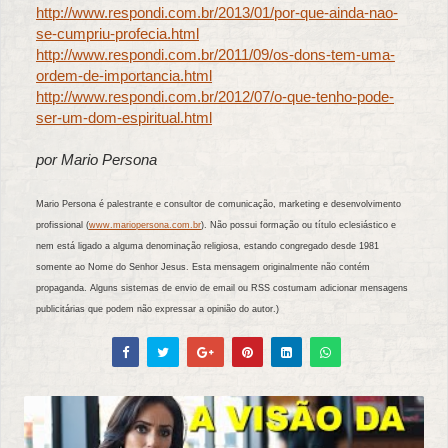
http://www.respondi.com.br/2013/01/por-que-ainda-nao-
se-cumpriu-profecia.html
http://www.respondi.com.br/2011/09/os-dons-tem-uma-
ordem-de-importancia.html
http://www.respondi.com.br/2012/07/o-que-tenho-pode-
ser-um-dom-espiritual.html
por Mario Persona
Mario Persona é palestrante e consultor de comunicação, marketing e desenvolvimento
profissional (
www.mariopersona.com.br
). Não possui formação ou título eclesiástico e
nem está ligado a alguma denominação religiosa, estando congregado desde 1981
somente ao Nome do Senhor Jesus. Esta mensagem originalmente não contém
propaganda. Alguns sistemas de envio de email ou RSS costumam adicionar mensagens
publicitárias que podem não expressar a opinião do autor.)