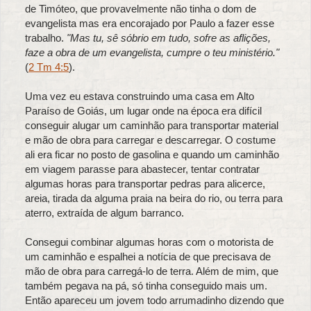
de Timóteo, que provavelmente não tinha o dom de
evangelista mas era encorajado por Paulo a fazer esse
trabalho.
"Mas tu, sê sóbrio em tudo, sofre as aflições,
faze a obra de um evangelista, cumpre o teu ministério."
(
2 Tm 4:5
).
Uma vez eu estava construindo uma casa em Alto
Paraíso de Goiás, um lugar onde na época era difícil
conseguir alugar um caminhão para transportar material
e mão de obra para carregar e descarregar. O costume
ali era ficar no posto de gasolina e quando um caminhão
em viagem parasse para abastecer, tentar contratar
algumas horas para transportar pedras para alicerce,
areia, tirada da alguma praia na beira do rio, ou terra para
aterro, extraída de algum barranco.
Consegui combinar algumas horas com o motorista de
um caminhão e espalhei a notícia de que precisava de
mão de obra para carregá-lo de terra. Além de mim, que
também pegava na pá, só tinha conseguido mais um.
Então apareceu um jovem todo arrumadinho dizendo que