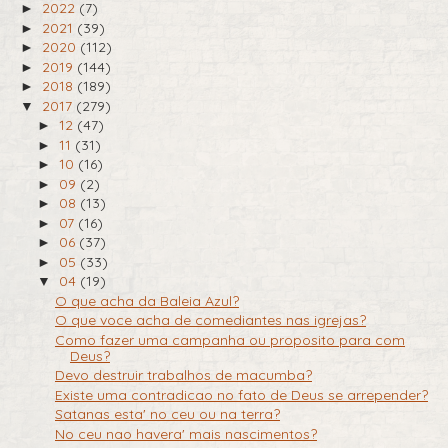
2022
(7)
►
2021
(39)
►
2020
(112)
►
2019
(144)
►
2018
(189)
►
2017
(279)
▼
12
(47)
►
11
(31)
►
10
(16)
►
09
(2)
►
08
(13)
►
07
(16)
►
06
(37)
►
05
(33)
►
04
(19)
▼
O que acha da Baleia Azul?
O que voce acha de comediantes nas igrejas?
Como fazer uma campanha ou proposito para com
Deus?
Devo destruir trabalhos de macumba?
Existe uma contradicao no fato de Deus se arrepender?
Satanas esta' no ceu ou na terra?
No ceu nao havera' mais nascimentos?