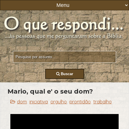
Buscar
Mario, qual e' o seu dom?
dom
iniciativa
orgulho
prontidão
trabalho
,
,
,
,