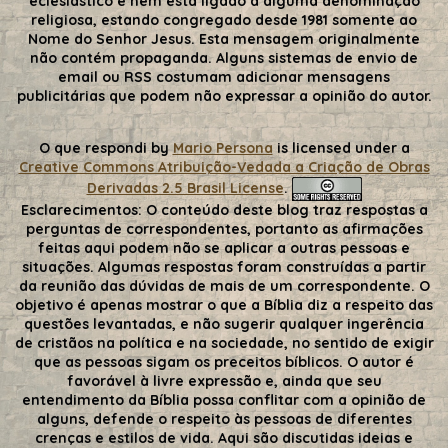
eclesiástico e nem está ligado a alguma denominação
religiosa, estando congregado desde 1981 somente ao
Nome do Senhor Jesus. Esta mensagem originalmente
não contém propaganda. Alguns sistemas de envio de
email ou RSS costumam adicionar mensagens
publicitárias que podem não expressar a opinião do autor.
O que respondi
by
Mario Persona
is licensed under a
Creative Commons Atribuição-Vedada a Criação de Obras
Derivadas 2.5 Brasil License
.
Esclarecimentos:
O conteúdo deste blog traz respostas a
perguntas de correspondentes, portanto as afirmações
feitas aqui podem não se aplicar a outras pessoas e
situações. Algumas respostas foram construídas a partir
da reunião das dúvidas de mais de um correspondente. O
objetivo é apenas mostrar o que a Bíblia diz a respeito das
questões levantadas, e não sugerir qualquer ingerência
de cristãos na política e na sociedade, no sentido de exigir
que as pessoas sigam os preceitos bíblicos. O autor é
favorável à livre expressão e, ainda que seu
entendimento da Bíblia possa conflitar com a opinião de
alguns, defende o respeito às pessoas de diferentes
crenças e estilos de vida. Aqui são discutidas ideias e