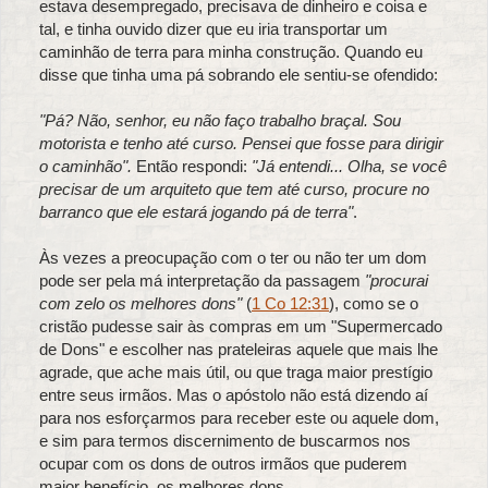
estava desempregado, precisava de dinheiro e coisa e
tal, e tinha ouvido dizer que eu iria transportar um
caminhão de terra para minha construção. Quando eu
disse que tinha uma pá sobrando ele sentiu-se ofendido:
"Pá? Não, senhor, eu não faço trabalho braçal. Sou
motorista e tenho até curso. Pensei que fosse para dirigir
o caminhão".
Então respondi:
"Já entendi... Olha, se você
precisar de um arquiteto que tem até curso, procure no
barranco que ele estará jogando pá de terra"
.
Às vezes a preocupação com o ter ou não ter um dom
pode ser pela má interpretação da passagem
"procurai
com zelo os melhores dons"
(
1 Co 12:31
), como se o
cristão pudesse sair às compras em um "Supermercado
de Dons" e escolher nas prateleiras aquele que mais lhe
agrade, que ache mais útil, ou que traga maior prestígio
entre seus irmãos. Mas o apóstolo não está dizendo aí
para nos esforçarmos para receber este ou aquele dom,
e sim para termos discernimento de buscarmos nos
ocupar com os dons de outros irmãos que puderem
maior benefício, os melhores dons.