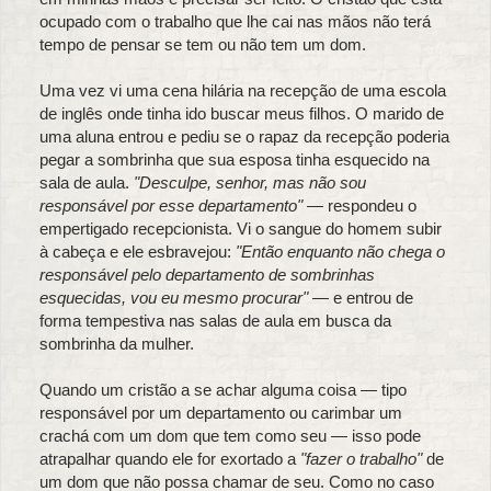
ocupado com o trabalho que lhe cai nas mãos não terá
tempo de pensar se tem ou não tem um dom.
Uma vez vi uma cena hilária na recepção de uma escola
de inglês onde tinha ido buscar meus filhos. O marido de
uma aluna entrou e pediu se o rapaz da recepção poderia
pegar a sombrinha que sua esposa tinha esquecido na
sala de aula.
"Desculpe, senhor, mas não sou
responsável por esse departamento" —
respondeu o
empertigado recepcionista. Vi o sangue do homem subir
à cabeça e ele esbravejou:
"Então enquanto não chega o
responsável pelo departamento de sombrinhas
esquecidas, vou eu mesmo procurar"
— e entrou de
forma tempestiva nas salas de aula em busca da
sombrinha da mulher.
Quando um cristão a se achar alguma coisa — tipo
responsável por um departamento ou carimbar um
crachá com um dom que tem como seu — isso pode
atrapalhar quando ele for exortado a
"fazer o trabalho"
de
um dom que não possa chamar de seu. Como no caso