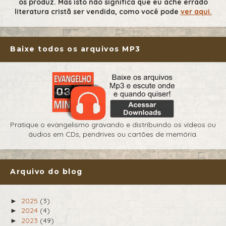
os produz. Mas isto não significa que eu ache errado
literatura cristã ser vendida, como você pode
ver aqui.
Baixe todos os arquivos MP3
Pratique o evangelismo gravando e distribuindo os vídeos ou
áudios em CDs, pendrives ou cartões de memória.
Arquivo do blog
2025
(3)
►
2024
(4)
►
2023
(49)
►