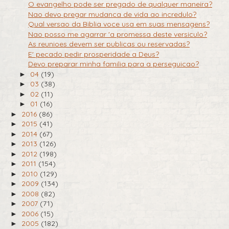
O evangelho pode ser pregado de qualquer maneira?
Nao devo pregar mudanca de vida ao incredulo?
Qual versao da Biblia voce usa em suas mensagens?
Nao posso me agarrar 'a promessa deste versiculo?
As reunioes devem ser publicas ou reservadas?
E' pecado pedir prosperidade a Deus?
Devo preparar minha familia para a perseguicao?
04
(19)
►
03
(38)
►
02
(11)
►
01
(16)
►
2016
(86)
►
2015
(41)
►
2014
(67)
►
2013
(126)
►
2012
(198)
►
2011
(154)
►
2010
(129)
►
2009
(134)
►
2008
(82)
►
2007
(71)
►
2006
(15)
►
2005
(182)
►