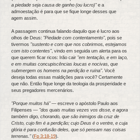
a piedade seja causa de ganho (ou lucro)"
e a
admoestação é para que se fique longe desses que
agem assim.
A passagem continua falando daquilo que é lucro aos
olhos de Deus:
"Piedade com contentamento"
, pois se
tivermos
"sustento e com que nos cobrirmos, estejamos
com isto contentes"
, vindo em seguida um alerta para os
que querem ficar ricos: Irão cair
"em tentação, e em laço,
e em muitas concupiscências loucas e nocivas, que
submergem os homens na perdição e ruína"
. Você
deseja todas essas maldições para você? Certamente
que não. Então fique longe da teologia da prosperidade e
seus pregadores mercenários.
"Porque muitos há"
— escreve o apóstolo Paulo aos
Filipenses —
"dos quais muitas vezes vos disse, e agora
também digo, chorando, que são inimigos da cruz de
Cristo, cujo fim é a perdição; cujo Deus é o ventre, e cuja
glória é para confusão deles, que só pensam nas coisas
terrenas."
(
Fp 3:18-19
).