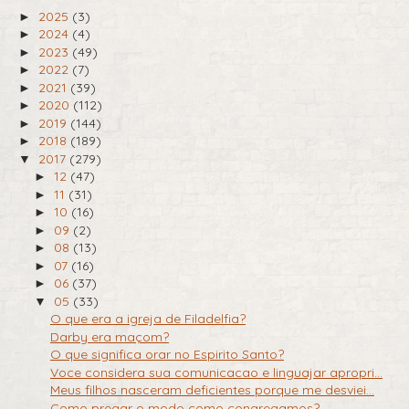
2025
(3)
►
2024
(4)
►
2023
(49)
►
2022
(7)
►
2021
(39)
►
2020
(112)
►
2019
(144)
►
2018
(189)
►
2017
(279)
▼
12
(47)
►
11
(31)
►
10
(16)
►
09
(2)
►
08
(13)
►
07
(16)
►
06
(37)
►
05
(33)
▼
O que era a igreja de Filadelfia?
Darby era maçom?
O que significa orar no Espirito Santo?
Voce considera sua comunicacao e linguajar apropri...
Meus filhos nasceram deficientes porque me desviei...
Como pregar o modo como congregamos?