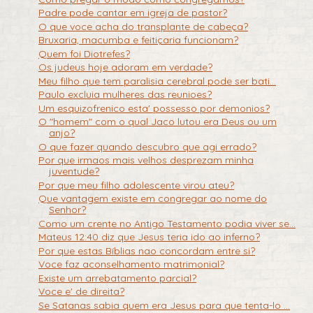
Padre pode cantar em igreja de pastor?
O que voce acha do transplante de cabeça?
Bruxaria, macumba e feitiçaria funcionam?
Quem foi Diotrefes?
Os judeus hoje adoram em verdade?
Meu filho que tem paralisia cerebral pode ser bati...
Paulo excluia mulheres das reunioes?
Um esquizofrenico esta' possesso por demonios?
O "homem" com o qual Jaco lutou era Deus ou um
anjo?
O que fazer quando descubro que agi errado?
Por que irmaos mais velhos desprezam minha
juventude?
Por que meu filho adolescente virou ateu?
Que vantagem existe em congregar ao nome do
Senhor?
Como um crente no Antigo Testamento podia viver se...
Mateus 12:40 diz que Jesus teria ido ao inferno?
Por que estas Bíblias nao concordam entre si?
Voce faz aconselhamento matrimonial?
Existe um arrebatamento parcial?
Voce e' de direita?
Se Satanas sabia quem era Jesus para que tenta-lo ...