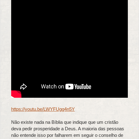
https://youtu.be/LWYFUgg4n5Y
Não existe nada na Bíblia que indique que um cristão
deva pedir prosperidade a Deus. A maioria das pessoas
não entende isso por falharem em seguir o conselho de