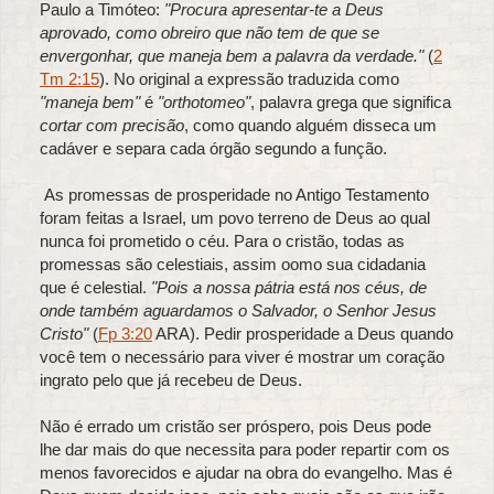
Paulo a Timóteo:
"Procura apresentar-te a Deus
aprovado, como obreiro que não tem de que se
envergonhar, que maneja bem a palavra da verdade."
(
2
Tm 2:15
). No original a expressão traduzida como
"maneja bem"
é
"orthotomeo"
, palavra grega que significa
cortar com precisão
, como quando alguém disseca um
cadáver e separa cada órgão segundo a função.
As promessas de prosperidade no Antigo Testamento
foram feitas a Israel, um povo terreno de Deus ao qual
nunca foi prometido o céu. Para o cristão, todas as
promessas são celestiais, assim oomo sua cidadania
que é celestial.
"Pois a nossa pátria está nos céus, de
onde também aguardamos o Salvador, o Senhor Jesus
Cristo"
(
Fp 3:20
ARA). Pedir prosperidade a Deus quando
você tem o necessário para viver é mostrar um coração
ingrato pelo que já recebeu de Deus.
Não é errado um cristão ser próspero, pois Deus pode
lhe dar mais do que necessita para poder repartir com os
menos favorecidos e ajudar na obra do evangelho. Mas é