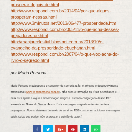
prosperar-depois-de.html
http://www.respondi.com.br/2014/04/por-que-alguns-
prosperam-nessas.html
http://www.3minutos.net/2013/06/477-prosperidade.html
http://www.respondi.com.br/2005/11/o-que-acha-desses-
pregadores-de.html
http://manjarcelestial.blogspot.com.br/2013/10/o-
evangelho-da-prosperidade-cbuchanan.html
http://www.respondi.com.br/2007/04/o-que-voc-acha-do-
livro-o-segredo.html
por Mario Persona
Mario Persona é palestrante e consultor de comunicação, marketing e desenvolvimento
profissional (
www.mariopersona.com.br
). Não possui formação ou título eclesiástico e
nem está ligado a alguma denominação religiosa, estando congregado desde 1981
somente ao Nome do Senhor Jesus. Esta mensagem originalmente não contém
propaganda. Alguns sistemas de envio de email ou RSS costumam adicionar mensagens
publicitárias que podem não expressar a opinião do autor.)