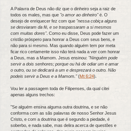
A Palavra de Deus não diz que o dinheiro seja a raiz de
todos os males, mas que
"o amor ao dinheiro"
é. O
desejo de enriquecer fez com que
"nessa cobiça alguns
se desviaram da fé, e se traspassaram a si mesmos
com muitas dores"
. Como eu disse, Deus pode fazer um
cristão próspero para honrar a Deus com seus bens, e
não para si mesmo. Mas quando alguém tem por meta
ficar rico certamente isso não terá nada a ver com honrar
a Deus, mas a Mamom. Jesus ensinou:
"Ninguém pode
servir a dois senhores; porque ou há de odiar um e amar
o outro, ou se dedicará a um e desprezará o outro. Não
podeis servir a Deus e a Mamom."
(
Mt 6:24
).
Vou ler a passagem toda de Filipenses, da qual citei
apenas alguns trechos:
"Se alguém ensina alguma outra doutrina, e se não
conforma com as sãs palavras de nosso Senhor Jesus
Cristo, e com a doutrina que é segundo a piedade, é
soberbo, e nada sabe, mas delira acerca de questões e