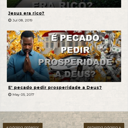
Jesus era rico?
Jul 08, 2019
E' pecado pedir prosperidade a Deus?
May 05, 2017
« página anterior
próxima página »