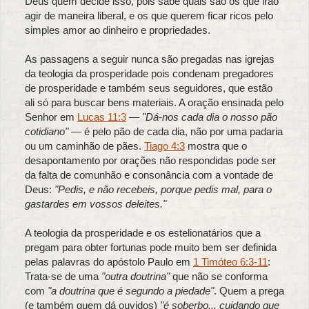
Deus quem decide isso, pois sabe quais são os que irão
agir de maneira liberal, e os que querem ficar ricos pelo
simples amor ao dinheiro e propriedades.
As passagens a seguir nunca são pregadas nas igrejas
da teologia da prosperidade pois condenam pregadores
de prosperidade e também seus seguidores, que estão
ali só para buscar bens materiais. A oração ensinada pelo
Senhor em
Lucas 11:3
—
"Dá-nos cada dia o nosso pão
cotidiano"
— é pelo pão de cada dia, não por uma padaria
ou um caminhão de pães.
Tiago 4:3
mostra que o
desapontamento por orações não respondidas pode ser
da falta de comunhão e consonância com a vontade de
Deus:
"Pedis, e não recebeis, porque pedis mal, para o
gastardes em vossos deleites."
A teologia da prosperidade e os estelionatários que a
pregam para obter fortunas pode muito bem ser definida
pelas palavras do apóstolo Paulo em
1 Timóteo 6:3-11
:
Trata-se de uma
"outra doutrina"
que não se conforma
com
"a doutrina que é segundo a piedade"
. Quem a prega
(e também quem dá ouvidos)
"é soberbo... cuidando que