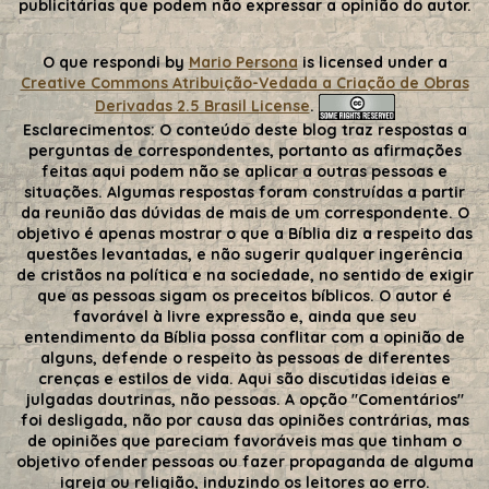
publicitárias que podem não expressar a opinião do autor.
O que respondi
by
Mario Persona
is licensed under a
Creative Commons Atribuição-Vedada a Criação de Obras
Derivadas 2.5 Brasil License
.
Esclarecimentos:
O conteúdo deste blog traz respostas a
perguntas de correspondentes, portanto as afirmações
feitas aqui podem não se aplicar a outras pessoas e
situações. Algumas respostas foram construídas a partir
da reunião das dúvidas de mais de um correspondente. O
objetivo é apenas mostrar o que a Bíblia diz a respeito das
questões levantadas, e não sugerir qualquer ingerência
de cristãos na política e na sociedade, no sentido de exigir
que as pessoas sigam os preceitos bíblicos. O autor é
favorável à livre expressão e, ainda que seu
entendimento da Bíblia possa conflitar com a opinião de
alguns, defende o respeito às pessoas de diferentes
crenças e estilos de vida. Aqui são discutidas ideias e
julgadas doutrinas, não pessoas. A opção "Comentários"
foi desligada, não por causa das opiniões contrárias, mas
de opiniões que pareciam favoráveis mas que tinham o
objetivo ofender pessoas ou fazer propaganda de alguma
igreja ou religião, induzindo os leitores ao erro.