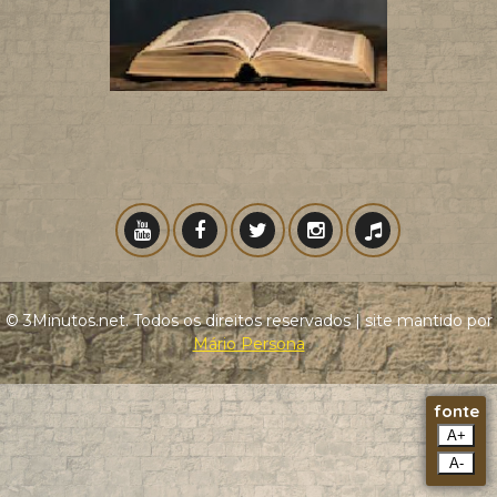
© 3Minutos.net. Todos os direitos reservados | site mantido por
Mário Persona
fonte
A+
A-