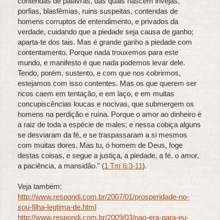
contendas de palavras, das quais nascem invejas,
porfias, blasfêmias, ruins suspeitas, contendas de
homens corruptos de entendimento, e privados da
verdade, cuidando que a piedade seja causa de ganho;
aparta-te dos tais. Mas é grande ganho a piedade com
contentamento. Porque nada trouxemos para este
mundo, e manifesto é que nada podemos levar dele.
Tendo, porém, sustento, e com que nos cobrirmos,
estejamos com isso contentes. Mas os que querem ser
ricos caem em tentação, e em laço, e em muitas
concupiscências loucas e nocivas, que submergem os
homens na perdição e ruína. Porque o amor ao dinheiro é
a raiz de toda a espécie de males; e nessa cobiça alguns
se desviaram da fé, e se traspassaram a si mesmos
com muitas dores. Mas tu, ó homem de Deus, foge
destas coisas, e segue a justiça, a piedade, a fé, o amor,
a paciência, a mansidão." (
1 Tm 6:3-11
).
Veja também:
http://www.respondi.com.br/2007/01/prosperidade-no-
sou-filha-legtima-de.html
http://www.respondi.com.br/2009/03/nao-era-para-eu-