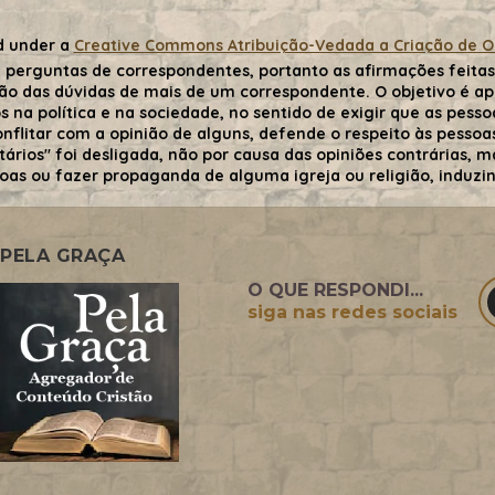
d under a
Creative Commons Atribuição-Vedada a Criação de Obr
 perguntas de correspondentes, portanto as afirmações feitas 
ão das dúvidas de mais de um correspondente. O objetivo é ape
 na política e na sociedade, no sentido de exigir que as pessoa
flitar com a opinião de alguns, defende o respeito às pessoas 
tários" foi desligada, não por causa das opiniões contrárias,
oas ou fazer propaganda de alguma igreja ou religião, induzind
PELA GRAÇA
O QUE RESPONDI...
siga nas redes sociais