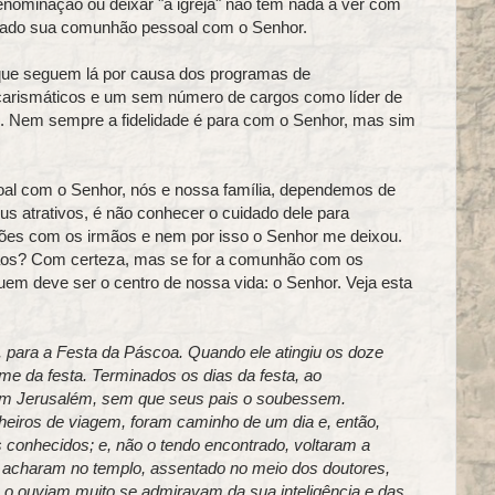
nominação ou deixar "a igreja" não tem nada a ver com
ixado sua comunhão pessoal com o Senhor.
ue seguem lá por causa dos programas de
 carismáticos e um sem número de cargos como líder de
tc. Nem sempre a fidelidade é para com o Senhor, mas sim
l com o Senhor, nós e nossa família, dependemos de
 atrativos, é não conhecer o cuidado dele para
iões com os irmãos e nem por isso o Senhor me deixou.
mãos? Com certeza, mas se for a comunhão com os
em deve ser o centro de nossa vida: o Senhor. Veja esta
 para a Festa da Páscoa. Quando ele atingiu os doze
e da festa. Terminados os dias da festa, ao
m Jerusalém, sem que seus pais o soubessem.
eiros de viagem, foram caminho de um dia e, então,
 conhecidos; e, não o tendo encontrado, voltaram a
o acharam no templo, assentado no meio dos doutores,
e o ouviam muito se admiravam da sua inteligência e das