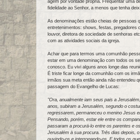
agem por vontade própria. Frequentar uma de
fidelidade ao Senhor, a menos que tenha de
As denominações estão cheias de pessoas q
entretenimentos: shows, festas, pregadores
louvor, diretora de sociedade de senhoras e
com as atividades sociais da igreja.
Achar que para termos uma comunhão pessoa
estar em uma denominação com todos os seus
conosco. Eu vivi alguns anos longe das reun
É triste ficar longe da comunhão com os ir
irmãos sua meta então ainda não entendeu qu
passagem do Evangelho de Lucas:
"Ora, anualmente iam seus pais a Jerusalém,
anos, subiram a Jerusalém, segundo o costum
regressarem, permaneceu o menino Jesus e
Pensando, porém, estar ele entre os companh
passaram a procurá-lo entre os parentes e os
Jerusalém à sua procura. Três dias depois, 
ouvindo-os e interrogando-os. E todos os qu