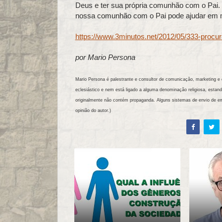
Deus e ter sua própria comunhão com o Pai
nossa comunhão com o Pai pode ajudar em mu
https://www.3minutos.net/2012/05/333-procur
por Mario Persona
Mario Persona é palestrante e consultor de comunicação, marketing e d
eclesiástico e nem está ligado a alguma denominação religiosa, es
originalmente não contém propaganda. Alguns sistemas de envio de e
opinião do autor.)