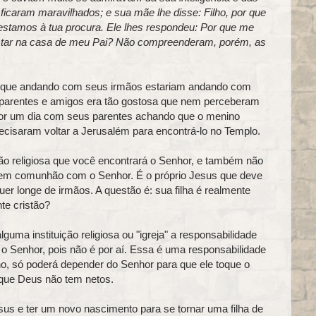
ficaram maravilhados; e sua mãe lhe disse: Filho, por que
, estamos à tua procura. Ele lhes respondeu: Por que me
star na casa de meu Pai? Não compreenderam, porém, as
r que andando com seus irmãos estariam andando com
parentes e amigos era tão gostosa que nem perceberam
or um dia com seus parentes achando que o menino
ecisaram voltar a Jerusalém para encontrá-lo no Templo.
ão religiosa que você encontrará o Senhor, e também não
r em comunhão com o Senhor. É o próprio Jesus que deve
er longe de irmãos. A questão é: sua filha é realmente
e cristão?
guma instituição religiosa ou "igreja" a responsabilidade
o Senhor, pois não é por aí. Essa é uma responsabilidade
inho, só poderá depender do Senhor para que ele toque o
 que Deus não tem netos.
sus e ter um novo nascimento para se tornar uma filha de