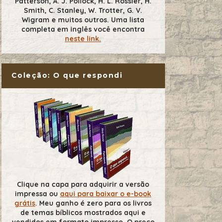
Patterson, A. J. Pollock, H. L. Rossier, H.
Smith, C. Stanley, W. Trotter, G. V.
Wigram e muitos outros. Uma lista
completa em inglês você encontra
neste link.
Coleção: O que respondi
Clique na capa para adquirir a versão
impressa ou
aqui para baixar o e-book
grátis
. Meu ganho é zero para os livros
de temas bíblicos mostrados aqui e
vendidos em formato impresso. O preço