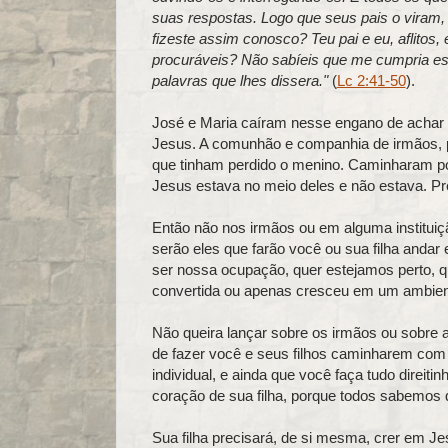
suas respostas. Logo que seus pais o viram, 
fizeste assim conosco? Teu pai e eu, aflitos
procuráveis? Não sabíeis que me cumpria e
palavras que lhes dissera."
(
Lc 2:41-50
).
José e Maria caíram nesse engano de acha
Jesus. A comunhão e companhia de irmãos, 
que tinham perdido o menino. Caminharam p
Jesus estava no meio deles e não estava. Pr
Então não nos irmãos ou em alguma instituiç
serão eles que farão você ou sua filha anda
ser nossa ocupação, quer estejamos perto, qu
convertida ou apenas cresceu em um ambient
Não queira lançar sobre os irmãos ou sobre al
de fazer você e seus filhos caminharem com 
individual, e ainda que você faça tudo direit
coração de sua filha, porque todos sabemos
Sua filha precisará, de si mesma, crer em Je