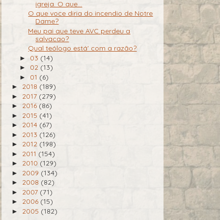
igreja. O que...
O que voce diria do incendio de Notre
Dame?
Meu pai que teve AVC perdeu a
salvacao?
Qual teólogo está' com a razão?
03
(14)
►
02
(13)
►
01
(6)
►
2018
(189)
►
2017
(279)
►
2016
(86)
►
2015
(41)
►
2014
(67)
►
2013
(126)
►
2012
(198)
►
2011
(154)
►
2010
(129)
►
2009
(134)
►
2008
(82)
►
2007
(71)
►
2006
(15)
►
2005
(182)
►