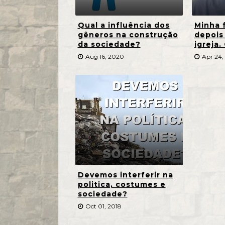
Qual a influência dos
Minha f
gêneros na construção
depois
da sociedade?
igreja.
Aug 16, 2020
Apr 24,
Devemos interferir na
politica, costumes e
sociedade?
Oct 01, 2018