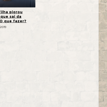
ilha piorou
 que sai da
 O que fazer?
 2019