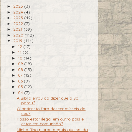
2025
(3)
►
2024
(4)
►
2023
(49)
►
2022
(7)
►
2021
(39)
►
2020
(112)
►
2019
(144)
▼
12
(17)
►
11
(6)
►
10
(14)
►
09
(19)
►
08
(15)
►
07
(12)
►
06
(9)
►
05
(12)
►
04
(7)
▼
A Biblia errou ao dizer que o Sol
parou?
O anticristo fara descer mísseis do
céu?
Posso estar ilegal em outro país e
estar em comunhão?
Minha filha piorou depois que sai da