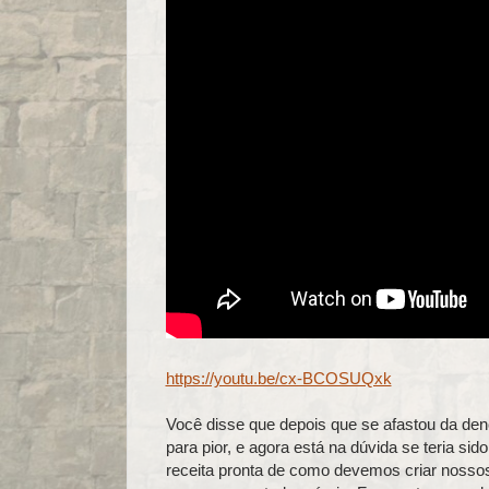
https://youtu.be/cx-BCOSUQxk
Você disse que depois que se afastou da de
para pior, e agora está na dúvida se teria sid
receita pronta de como devemos criar nossos