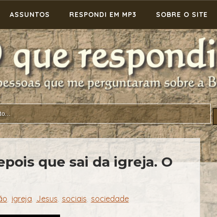
ASSUNTOS
RESPONDI EM MP3
SOBRE O SITE
epois que sai da igreja. O
ão
igreja
Jesus
sociais
sociedade
,
,
,
,