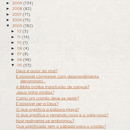
2009
(134)
►
2008
(82)
►
2007
(71)
►
2006
(15)
►
2005
(182)
▼
12
(3)
►
11
(14)
►
10
(1)
►
08
(4)
►
07
(8)
►
06
(98)
►
05
(53)
▼
Deus é autor do mal?
É possível congregar com desprendimento
denominaci...
A Bíblia proíbe transfusão de sangue?
Jesus tinha irmãos?
Como um cristão deve se vestir?
É possível ver a Deus?
O que significa a palavra Igreja?
O que significa o remendo novo e o odre novo?
Noé realmente se embriagou?
Que significado tem o sábado para o cristão?