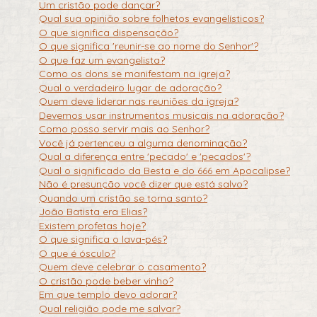
Um cristão pode dançar?
Qual sua opinião sobre folhetos evangelísticos?
O que significa dispensação?
O que significa 'reunir-se ao nome do Senhor'?
O que faz um evangelista?
Como os dons se manifestam na igreja?
Qual o verdadeiro lugar de adoração?
Quem deve liderar nas reuniões da igreja?
Devemos usar instrumentos musicais na adoração?
Como posso servir mais ao Senhor?
Você já pertenceu a alguma denominação?
Qual a diferença entre 'pecado' e 'pecados'?
Qual o significado da Besta e do 666 em Apocalipse?
Não é presunção você dizer que está salvo?
Quando um cristão se torna santo?
João Batista era Elias?
Existem profetas hoje?
O que significa o lava-pés?
O que é ósculo?
Quem deve celebrar o casamento?
O cristão pode beber vinho?
Em que templo devo adorar?
Qual religião pode me salvar?