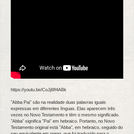
https://youtu.be/CoJj8If4ABk
"Abba Pai" são na realidade duas palavras iguais
expressas em diferentes línguas. Elas aparecem três
vezes no Novo Testamento e têm o mesmo significado.
"Abba" significa "Pai" em hebraico. Portanto, no Novo
Testamento original está "Abba", em hebraico, seguido do
seu equivalente em grego, que foi traduzido para o