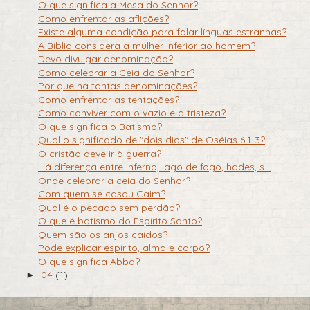
O que significa a Mesa do Senhor?
Como enfrentar as aflições?
Existe alguma condição para falar línguas estranhas?
A Bíblia considera a mulher inferior ao homem?
Devo divulgar denominação?
Como celebrar a Ceia do Senhor?
Por que há tantas denominações?
Como enfrentar as tentações?
Como conviver com o vazio e a tristeza?
O que significa o Batismo?
Qual o significado de "dois dias" de Oséias 6:1-3?
O cristão deve ir à guerra?
Há diferença entre inferno, lago de fogo, hades, s...
Onde celebrar a ceia do Senhor?
Com quem se casou Caim?
Qual é o pecado sem perdão?
O que é batismo do Espírito Santo?
Quem são os anjos caídos?
Pode explicar espírito, alma e corpo?
O que significa Abba?
04
(1)
►