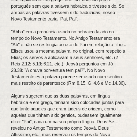
português sem que a palavra hebraica o tivesse sido. Se
ambas as palavras tivessem sido traduzidas, nosso
Novo Testamento traria "Pai, Pai".
"Abba" era a pronúncia usada no hebraico falado no
tempo do Novo Testamento. No Antigo Testamento era
"Ab" e não se restringia ao uso de Pai em relação a filhos.
Eliseu usou a mesma palavra, no original, com respeito a
Elias; os servos a aplicavam a seus senhores, etc. (2
Reis 2.12; 5.13; 6.21, etc.). Jeová perguntou em Jó
28.38: "A chuva porventura tem pai?". No Novo
Testamento esta palavra parece ser usada num sentido
mais restrito de parentesco (Rm 8.15, Gl 4.6 e Mc 14.36).
Alguns sugerem que as duas palavras, em língua
hebraica e em grego, tenham sido colocadas juntas para
que tanto aqueles que eram judeus de origem, como
aqueles que tinham sido gentios, pudessem igualmente
dizer "Pai", cada um na sua própria língua. Deus Se
revelou no Antigo Testamento como Jeová, Deus
Altíssimo, etc., mas reservou os tempos do Novo