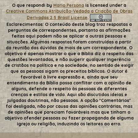
O que respondi
by
Mario Persona
is licensed under a
Creative Commons Atribuição-Vedada a Criação de Obras
Derivadas 2.5 Brasil License
.
Esclarecimentos:
O conteúdo deste blog traz respostas a
perguntas de correspondentes, portanto as afirmações
feitas aqui podem não se aplicar a outras pessoas e
situações. Algumas respostas foram construídas a partir
da reunião das dúvidas de mais de um correspondente. O
objetivo é apenas mostrar o que a Bíblia diz a respeito das
questões levantadas, e não sugerir qualquer ingerência
de cristãos na política e na sociedade, no sentido de exigir
que as pessoas sigam os preceitos bíblicos. O autor é
favorável à livre expressão e, ainda que seu
entendimento da Bíblia possa conflitar com a opinião de
alguns, defende o respeito às pessoas de diferentes
crenças e estilos de vida. Aqui são discutidas ideias e
julgadas doutrinas, não pessoas. A opção "Comentários"
foi desligada, não por causa das opiniões contrárias, mas
de opiniões que pareciam favoráveis mas que tinham o
objetivo ofender pessoas ou fazer propaganda de alguma
igreja ou religião, induzindo os leitores ao erro.