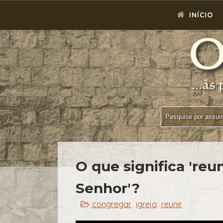
INÍCIO
O que significa 'reu
Senhor'?
congregar
igreja
reunir
,
,