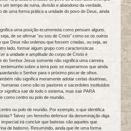
 um tempo de ruína, divisão e abandono da verdade,
do de uma forma prática a unidade do povo de Deus, ainda
gnifica uma posição ecumenista como pensam alguns.
eja, de se afirmar "eu sou de Cristo" como se os outros
o que Deus não ordenou que fossem criadas, ou seja, as
tro lado, formar algum grupo com características
r a unidade e amplitude do corpo de Cristo é
e do Senhor Jesus somente não significa uma carreira
 testemunho sobre a terra pois se esperarmos que ainda
uardando o Senhor para o próximo piscar de olhos.
ambém não significa meramente adotar certas doutrinas,
ças humanas como são os pastores e sacerdotes instituídos
r significa sair de todo o sistema, mas sair PARA
e como centro ou polo de reunião.
entro ou polo de reunião. Por exemplo, o que identifica
atistas? Talvez um ferrenho defensor da denominação diga
mparcial irá concluir que batistas são aqueles que
ina de batismo. Resumindo, ainda que de uma forma