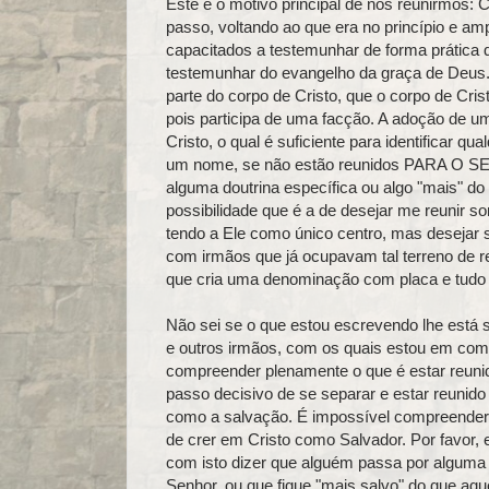
Este é o motivo principal de nos reunirmos: 
passo, voltando ao que era no princípio e a
capacitados a testemunhar de forma prática
testemunhar do evangelho da graça de Deus.
parte do corpo de Cristo, que o corpo de Cris
pois participa de uma facção. A adoção de u
Cristo, o qual é suficiente para identificar
um nome, se não estão reunidos PARA O SEN
alguma doutrina específica ou algo "mais" do 
possibilidade que é a de desejar me reunir
tendo a Ele como único centro, mas desejar s
com irmãos que já ocupavam tal terreno de re
que cria uma denominação com placa e tudo
Não sei se o que estou escrevendo lhe está 
e outros irmãos, com os quais estou em com
compreender plenamente o que é estar reuni
passo decisivo de se separar e estar reuni
como a salvação. É impossível compreender‑s
de crer em Cristo como Salvador. Por favor
com isto dizer que alguém passa por alguma
Senhor, ou que fique "mais salvo" do que 