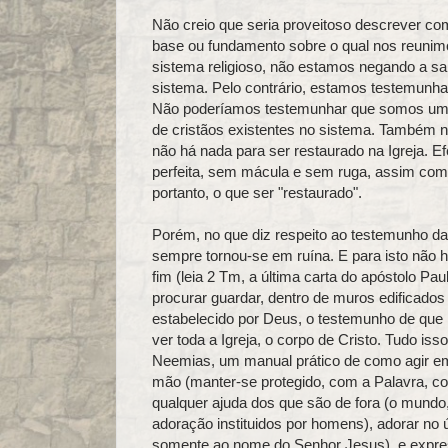
Não creio que seria proveitoso descrever co
base ou fundamento sobre o qual nos reunimo
sistema religioso, não estamos negando a sa
sistema. Pelo contrário, estamos testemun
Não poderíamos testemunhar que somos um
de cristãos existentes no sistema. Também nã
não há nada para ser restaurado na Igreja. Ef
perfeita, sem mácula e sem ruga, assim com
portanto, o que ser "restaurado".
Porém, no que diz respeito ao testemunho d
sempre tornou‑se em ruína. E para isto não 
fim (leia 2 Tm, a última carta do apóstolo P
procurar guardar, dentro de muros edificado
estabelecido por Deus, o testemunho de que
ver toda a Igreja, o corpo de Cristo. Tudo iss
Neemias, um manual prático de como agir em
mão (manter‑se protegido, com a Palavra, co
qualquer ajuda dos que são de fora (o mundo
adoração instituidos por homens), adorar no
somente ao nome do Senhor Jesus), e expres