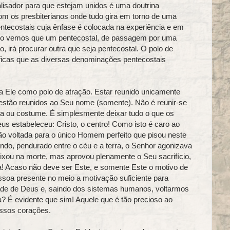
talisador para que estejam unidos é uma doutrina
m os presbiterianos onde tudo gira em torno de uma
ntecostais cuja ênfase é colocada na experiência e em
uando vemos que um pentecostal, de passagem por uma
, irá procurar outra que seja pentecostal. O polo de
íficas que as diversas denominações pentecostais
 Ele como polo de atração. Estar reunido unicamente
 estão reunidos ao Seu nome (somente). Não é reunir‑se
ina ou costume. É simplesmente deixar tudo o que os
s estabeleceu: Cristo, o centro! Como isto é caro ao
o voltada para o único Homem perfeito que pisou neste
ando, pendurado entre o céu e a terra, o Senhor agonizava
xou na morte, mas aprovou plenamente o Seu sacrifício,
a! Acaso não deve ser Este, e somente Este o motivo de
soa presente no meio a motivação suficiente para
tade de Deus e, saindo dos sistemas humanos, voltarmos
ja? É evidente que sim! Aquele que é tão precioso ao
ssos corações.