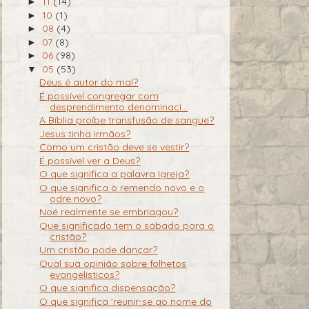
11
(14)
►
10
(1)
►
08
(4)
►
07
(8)
►
06
(98)
►
05
(53)
▼
Deus é autor do mal?
É possível congregar com
desprendimento denominaci...
A Bíblia proíbe transfusão de sangue?
Jesus tinha irmãos?
Como um cristão deve se vestir?
É possível ver a Deus?
O que significa a palavra Igreja?
O que significa o remendo novo e o
odre novo?
Noé realmente se embriagou?
Que significado tem o sábado para o
cristão?
Um cristão pode dançar?
Qual sua opinião sobre folhetos
evangelísticos?
O que significa dispensação?
O que significa 'reunir-se ao nome do