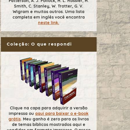
Patterson, A. J. Pollock, H. L. Rossier, H.
Smith, C. Stanley, W. Trotter, G. V.
Wigram e muitos outros. Uma lista
completa em inglês você encontra
neste link.
Coleção: O que respondi
Clique na capa para adquirir a versão
impressa ou
aqui para baixar o e-book
grátis
. Meu ganho é zero para os livros
de temas bíblicos mostrados aqui e
vendidos em formato impresso. O preço