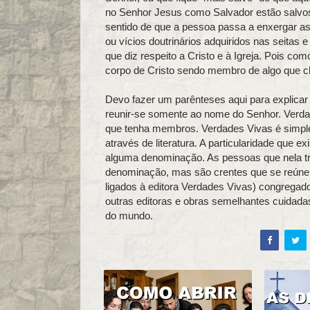
no Senhor Jesus como Salvador estão salvos
sentido de que a pessoa passa a enxergar a
ou vícios doutrinários adquiridos nas seitas 
que diz respeito a Cristo e à Igreja. Pois 
corpo de Cristo sendo membro de algo que c
Devo fazer um parênteses aqui para explica
reunir‑se somente ao nome do Senhor. Verd
que tenha membros. Verdades Vivas é simple
através de literatura. A particularidade que e
alguma denominação. As pessoas que nela tr
denominação, mas são crentes que se reúne
ligados à editora Verdades Vivas) congrega
outras editoras e obras semelhantes cuida
do mundo.