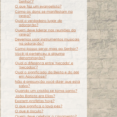
Senhor'?
O que faz um evangelista?
Como os dons se manifestam na
igreja?
Qual o verdadeiro lugar de
adoração?
Quem deve liderar nas reuniões da
igreja?
Devemos usar instrumentos musicais
na adoração?
Como posso servir mais ao Senhor?
Você já pertenceu a alguma
denominação?
Qual a diferença entre 'pecado' e
'pecados'?
Qual o significado da Besta e do 666
em Apocalipse?
Não é presunção você dizer que está
salvo?
Quando um cristão se torna santo?
João Batista era Elias?
Existem profetas hoje?
O que significa o lava-pés?
O que é ósculo?
Quem deve celebrar o casamento?