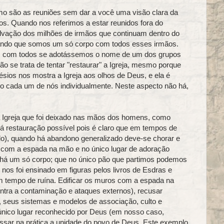
mo são as reuniões sem dar a você uma visão clara da
s. Quando nos referimos a estar reunidos fora do
lvação dos milhões de irmãos que continuam dentro do
hando que somos um só corpo com todos esses irmãos.
 com todos se adotássemos o nome de um dos grupos
o se trata de tentar "restaurar" a Igreja, mesmo porque
ésios nos mostra a Igreja aos olhos de Deus, e ela é
o cada um de nós individualmente. Neste aspecto não há,
a Igreja que foi deixado nas mãos dos homens, como
há restauração possível pois é claro que em tempos de
aulo), quando há abandono generalizado deve‑se chorar e
s com a espada na mão e no único lugar de adoração
 há um só corpo; que no único pão que partimos podemos
o nos foi ensinado em figuras pelos livros de Esdras e
 tempo de ruína. Edificar os muros com a espada na
ntra a contaminação e ataques externos), recusar
, seus sistemas e modelos de associação, culto e
 único lugar reconhecido por Deus (em nosso caso,
sar na prática a unidade do povo de Deus. Este exemplo