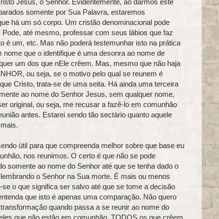
Cristo Jesus, o Senhor. Evidentemente, ao darmos este
mparados somente por Sua Palavra, estaremos
 que há um só corpo. Um cristão denominacional pode
 Pode, até mesmo, professar com seus lábios que faz
to é um, etc. Mas não poderá testemunhar isto na prática
m nome que o identifique é uma desonra ao nome de
 qualquer um dos que nEle crêem. Mas, mesmo que não haja
HOR, ou seja, se o motivo pelo qual se reunem é
que Cristo, trata‑se de uma seita. Há ainda uma terceira
 somente ao nome do Senhor Jesus, sem qualquer nome,
er original, ou seja, me recusar a fazê‑lo em comunhão
união antes. Estarei sendo tão sectário quanto aquele
 mais.
sendo útil para que compreenda melhor sobre que base eu
unhão, nos reunimos. O certo é que não se pode
do somente ao nome do Senhor até que se tenha dado o
do lembrando o Senhor na Sua morte. É mais ou menos
e o que significa ser salvo até que se tome a decisão
, entenda que isto é apenas uma comparação. Não quero
 transformação quando passa a se reunir ao nome do
aqueles que não estão em comunhão. TODOS os que crêem