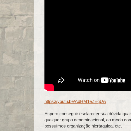
https://youtu.be/A9HM1eZEqUw
Espero conseguir esclarecer sua dúvida quant
qualquer grupo denominacional, ao modo co
possuímos organização hierárquica, etc.