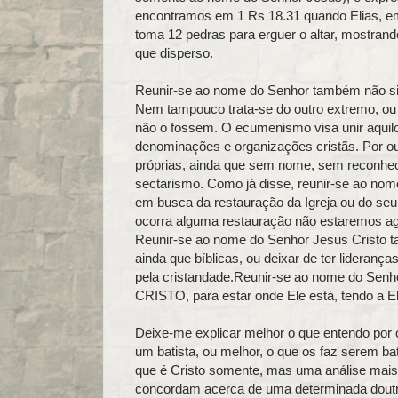
encontramos em 1 Rs 18.31 quando Elias, em
toma 12 pedras para erguer o altar, mostran
que disperso.
Reunir‑se ao nome do Senhor também não si
Nem tampouco trata‑se do outro extremo, ou s
não o fossem. O ecumenismo visa unir aquil
denominações e organizações cristãs. Por ou
próprias, ainda que sem nome, sem reconhece
sectarismo. Como já disse, reunir‑se ao nom
em busca da restauração da Igreja ou do seu
ocorra alguma restauração não estaremos ag
Reunir‑se ao nome do Senhor Jesus Cristo t
ainda que bíblicas, ou deixar de ter lideran
pela cristandade.Reunir‑se ao nome do Senho
CRISTO, para estar onde Ele está, tendo a El
Deixe‑me explicar melhor o que entendo por c
um batista, ou melhor, o que os faz serem b
que é Cristo somente, mas uma análise mais i
concordam acerca de uma determinada doutr