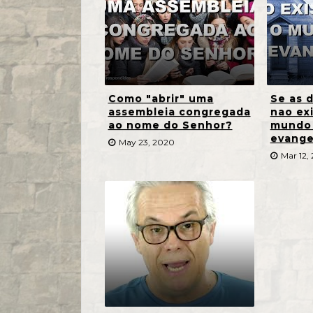
Como "abrir" uma
Se as 
assembleia congregada
nao ex
ao nome do Senhor?
mundo 
evange
May 23, 2020
Mar 12,