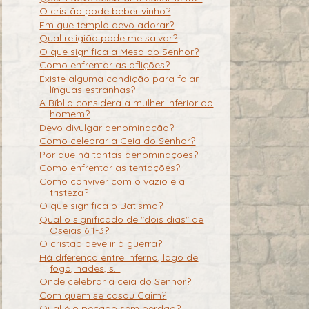
O cristão pode beber vinho?
Em que templo devo adorar?
Qual religião pode me salvar?
O que significa a Mesa do Senhor?
Como enfrentar as aflições?
Existe alguma condição para falar
línguas estranhas?
A Bíblia considera a mulher inferior ao
homem?
Devo divulgar denominação?
Como celebrar a Ceia do Senhor?
Por que há tantas denominações?
Como enfrentar as tentações?
Como conviver com o vazio e a
tristeza?
O que significa o Batismo?
Qual o significado de "dois dias" de
Oséias 6:1-3?
O cristão deve ir à guerra?
Há diferença entre inferno, lago de
fogo, hades, s...
Onde celebrar a ceia do Senhor?
Com quem se casou Caim?
Qual é o pecado sem perdão?