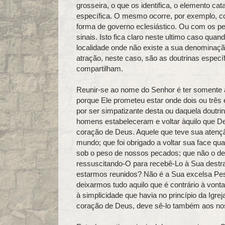
grosseira, o que os identifica, o elemento ca
específica. O mesmo ocorre, por exemplo, co
forma de governo eclesiástico. Ou com os pe
sinais. Isto fica claro neste ultimo caso q
localidade onde não existe a sua denominação
atração, neste caso, são as doutrinas espec
compartilham.
Reunir‑se ao nome do Senhor é ter somente a
porque Ele prometeu estar onde dois ou três
por ser simpatizante desta ou daquela doutr
homens estabeleceram e voltar àquilo que Deu
coração de Deus. Aquele que teve sua atençã
mundo; que foi obrigado a voltar sua face qu
sob o peso de nossos pecados; que não o dei
ressuscitando‑O para recebê‑Lo à Sua destr
estarmos reunidos? Não é a Sua excelsa Pes
deixarmos tudo aquilo que é contrário à von
à simplicidade que havia no princípio da Igre
coração de Deus, deve sê‑lo também aos no