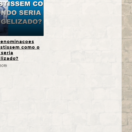
denominacoes
istissem como o
seria
lizado?
 2019