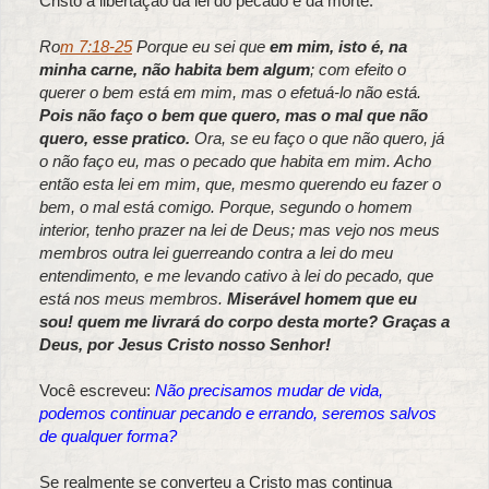
Cristo a libertação da lei do pecado e da morte.
Ro
m 7:18-25
Porque eu sei que
em mim, isto é, na
minha carne, não habita bem algum
; com efeito o
querer o bem está em mim, mas o efetuá-lo não está.
Pois não faço o bem que quero, mas o mal que não
quero, esse pratico.
Ora, se eu faço o que não quero, já
o não faço eu, mas o pecado que habita em mim. Acho
então esta lei em mim, que, mesmo querendo eu fazer o
bem, o mal está comigo. Porque, segundo o homem
interior, tenho prazer na lei de Deus; mas vejo nos meus
membros outra lei guerreando contra a lei do meu
entendimento, e me levando cativo à lei do pecado, que
está nos meus membros.
Miserável homem que eu
sou! quem me livrará do corpo desta morte? Graças a
Deus, por Jesus Cristo nosso Senhor!
Você escreveu:
Não precisamos mudar de vida,
podemos continuar pecando e errando, seremos salvos
de qualquer forma?
Se realmente se converteu a Cristo mas continua