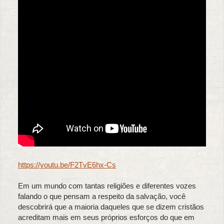
https://youtu.be/F2TvE6hx-Cs
Em um mundo com tantas religiões e diferentes vozes
falando o que pensam a respeito da salvação, você
descobrirá que a maioria daqueles que se dizem cristãos
acreditam mais em seus próprios esforços do que em