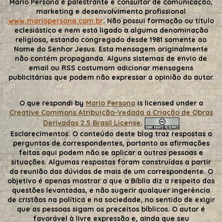
Mario Persona é palestrante e consultor de comunicação,
marketing e desenvolvimento profissional
www.mariopersona.com.br
. Não possui formação ou título
eclesiástico e nem está ligado a alguma denominação
religiosa, estando congregado desde 1981 somente ao
Nome do Senhor Jesus. Esta mensagem originalmente
não contém propaganda. Alguns sistemas de envio de
email ou RSS costumam adicionar mensagens
publicitárias que podem não expressar a opinião do autor.
O que respondi
by
Mario Persona
is licensed under a
Creative Commons Atribuição-Vedada a Criação de Obras
Derivadas 2.5 Brasil License
.
Esclarecimentos:
O conteúdo deste blog traz respostas a
perguntas de correspondentes, portanto as afirmações
feitas aqui podem não se aplicar a outras pessoas e
situações. Algumas respostas foram construídas a partir
da reunião das dúvidas de mais de um correspondente. O
objetivo é apenas mostrar o que a Bíblia diz a respeito das
questões levantadas, e não sugerir qualquer ingerência
de cristãos na política e na sociedade, no sentido de exigir
que as pessoas sigam os preceitos bíblicos. O autor é
favorável à livre expressão e, ainda que seu