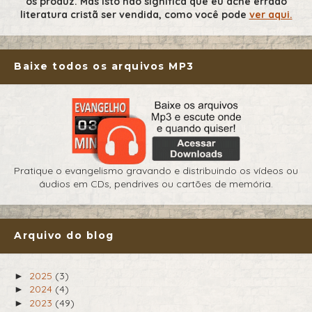
os produz. Mas isto não significa que eu ache errado
literatura cristã ser vendida, como você pode
ver aqui.
Baixe todos os arquivos MP3
Pratique o evangelismo gravando e distribuindo os vídeos ou
áudios em CDs, pendrives ou cartões de memória.
Arquivo do blog
2025
(3)
►
2024
(4)
►
2023
(49)
►