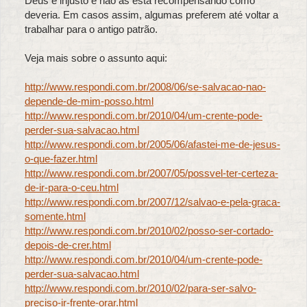
Deus é injusto e não as está recompensando como
deveria. Em casos assim, algumas preferem até voltar a
trabalhar para o antigo patrão.
Veja mais sobre o assunto aqui:
http://www.respondi.com.br/2008/06/se-salvacao-nao-
depende-de-mim-posso.html
http://www.respondi.com.br/2010/04/um-crente-pode-
perder-sua-salvacao.html
http://www.respondi.com.br/2005/06/afastei-me-de-jesus-
o-que-fazer.html
http://www.respondi.com.br/2007/05/possvel-ter-certeza-
de-ir-para-o-ceu.html
http://www.respondi.com.br/2007/12/salvao-e-pela-graca-
somente.html
http://www.respondi.com.br/2010/02/posso-ser-cortado-
depois-de-crer.html
http://www.respondi.com.br/2010/04/um-crente-pode-
perder-sua-salvacao.html
http://www.respondi.com.br/2010/02/para-ser-salvo-
preciso-ir-frente-orar.html