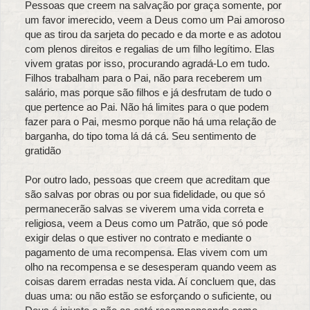
Pessoas que creem na salvação por graça somente, por
um favor imerecido, veem a Deus como um Pai amoroso
que as tirou da sarjeta do pecado e da morte e as adotou
com plenos direitos e regalias de um filho legítimo. Elas
vivem gratas por isso, procurando agradá-Lo em tudo.
Filhos trabalham para o Pai, não para receberem um
salário, mas porque são filhos e já desfrutam de tudo o
que pertence ao Pai. Não há limites para o que podem
fazer para o Pai, mesmo porque não há uma relação de
barganha, do tipo toma lá dá cá. Seu sentimento de
gratidão
Por outro lado, pessoas que creem que acreditam que
são salvas por obras ou por sua fidelidade, ou que só
permanecerão salvas se viverem uma vida correta e
religiosa, veem a Deus como um Patrão, que só pode
exigir delas o que estiver no contrato e mediante o
pagamento de uma recompensa. Elas vivem com um
olho na recompensa e se desesperam quando veem as
coisas darem erradas nesta vida. Aí concluem que, das
duas uma: ou não estão se esforçando o suficiente, ou