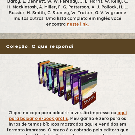
Darby, E. Dennett, W. W. Fereday, J. L. Harris, W. Kelly, C.
H. Mackintosh, A. Miller, F. G. Patterson, A. J. Pollock, H. L.
Rossier, H. Smith, C. Stanley, W. Trotter, G. V. Wigram e
muitos outros. Uma lista completa em inglês você
encontra
neste link.
Coleção: O que respondi
Clique na capa para adquirir a versão impressa ou
aqui
para baixar o e-book grátis
. Meu ganho é zero para os
livros de temas bíblicos mostrados aqui e vendidos em
formato impresso. O preço é o cobrado pela editora que