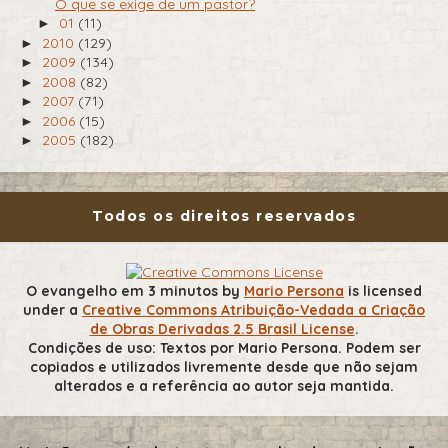
O que se exige de um pastor?
01
(11)
►
2010
(129)
►
2009
(134)
►
2008
(82)
►
2007
(71)
►
2006
(15)
►
2005
(182)
►
Todos os direitos reservados
O evangelho em 3 minutos
by
Mario Persona
is licensed
under a
Creative Commons Atribuição-Vedada a Criação
de Obras Derivadas 2.5 Brasil License
.
Condições de uso: Textos por Mario Persona. Podem ser
copiados e utilizados livremente desde que não sejam
alterados e a referência ao autor seja mantida.