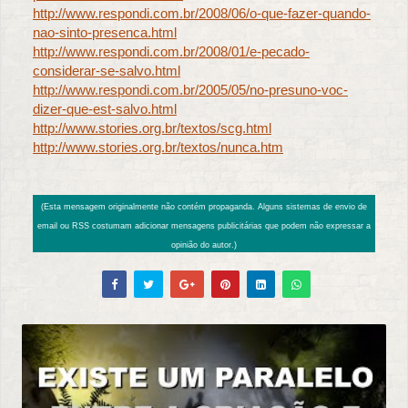
http://www.respondi.com.br/2008/06/o-que-fazer-quando-
nao-sinto-presenca.html
http://www.respondi.com.br/2008/01/e-pecado-
considerar-se-salvo.html
http://www.respondi.com.br/2005/05/no-presuno-voc-
dizer-que-est-salvo.html
http://www.stories.org.br/textos/scg.html
http://www.stories.org.br/textos/nunca.htm
(Esta mensagem originalmente não contém propaganda. Alguns sistemas de envio de
email ou RSS costumam adicionar mensagens publicitárias que podem não expressar a
opinião do autor.)