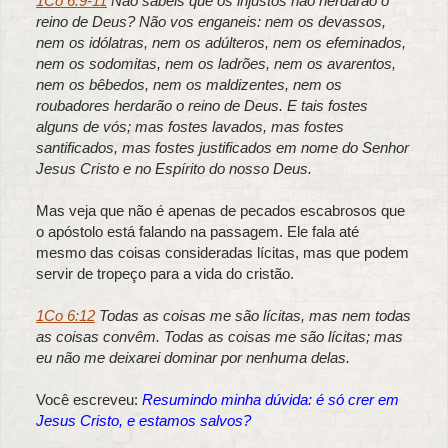
1Co 6:9-11
Não sabeis que os injustos não herdarão o
reino de Deus? Não vos enganeis: nem os devassos,
nem os idólatras, nem os adúlteros, nem os efeminados,
nem os sodomitas, nem os ladrões, nem os avarentos,
nem os bêbedos, nem os maldizentes, nem os
roubadores herdarão o reino de Deus. E tais fostes
alguns de vós; mas fostes lavados, mas fostes
santificados, mas fostes justificados em nome do Senhor
Jesus Cristo e no Espírito do nosso Deus.
Mas veja que não é apenas de pecados escabrosos que
o apóstolo está falando na passagem. Ele fala até
mesmo das coisas consideradas lícitas, mas que podem
servir de tropeço para a vida do cristão.
1Co 6:12
Todas as coisas me são lícitas, mas nem todas
as coisas convêm. Todas as coisas me são lícitas; mas
eu não me deixarei dominar por nenhuma delas.
Você escreveu:
Resumindo minha dúvida: é só crer em
Jesus Cristo, e estamos salvos?