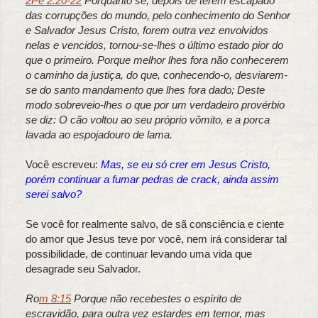
2Pe 2:20-22
Porquanto se, depois de terem escapado
das corrupções do mundo, pelo conhecimento do Senhor
e Salvador Jesus Cristo, forem outra vez envolvidos
nelas e vencidos, tornou-se-lhes o último estado pior do
que o primeiro. Porque melhor lhes fora não conhecerem
o caminho da justiça, do que, conhecendo-o, desviarem-
se do santo mandamento que lhes fora dado; Deste
modo sobreveio-lhes o que por um verdadeiro provérbio
se diz: O cão voltou ao seu próprio vômito, e a porca
lavada ao espojadouro de lama.
Você escreveu:
Mas, se eu só crer em Jesus Cristo,
porém continuar a fumar pedras de crack, ainda assim
serei salvo?
Se você for realmente salvo, de sã consciência e ciente
do amor que Jesus teve por você, nem irá considerar tal
possibilidade, de continuar levando uma vida que
desagrade seu Salvador.
Ro
m 8:15
Porque não recebestes o espírito de
escravidão, para outra vez estardes em temor, mas