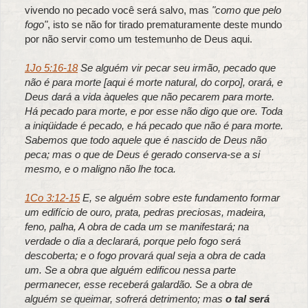
vivendo no pecado você será salvo, mas
"como que pelo
fogo"
, isto se não for tirado prematuramente deste mundo
por não servir como um testemunho de Deus aqui.
1Jo 5:16-18
Se alguém vir pecar seu irmão, pecado que
não é para morte [aqui é morte natural, do corpo], orará, e
Deus dará a vida àqueles que não pecarem para morte.
Há pecado para morte, e por esse não digo que ore. Toda
a iniqüidade é pecado, e há pecado que não é para morte.
Sabemos que todo aquele que é nascido de Deus não
peca; mas o que de Deus é gerado conserva-se a si
mesmo, e o maligno não lhe toca.
1Co 3:12-15
E, se alguém sobre este fundamento formar
um edifício de ouro, prata, pedras preciosas, madeira,
feno, palha, A obra de cada um se manifestará; na
verdade o dia a declarará, porque pelo fogo será
descoberta; e o fogo provará qual seja a obra de cada
um. Se a obra que alguém edificou nessa parte
permanecer, esse receberá galardão. Se a obra de
alguém se queimar, sofrerá detrimento; mas
o tal será