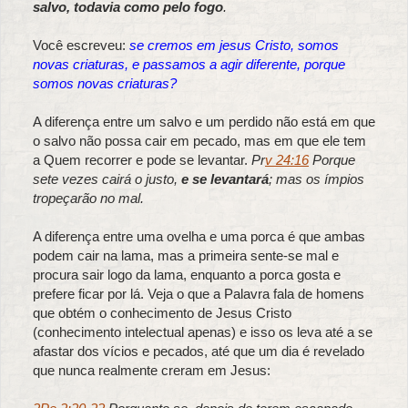
salvo, todavia como pelo fogo
.
Você escreveu:
se cremos em jesus Cristo, somos
novas criaturas, e passamos a agir diferente, porque
somos novas criaturas?
A diferença entre um salvo e um perdido não está em que
o salvo não possa cair em pecado, mas em que ele tem
a Quem recorrer e pode se levantar.
Pr
v 24:16
Porque
sete vezes cairá o justo,
e se levantará
; mas os ímpios
tropeçarão no mal.
A diferença entre uma ovelha e uma porca é que ambas
podem cair na lama, mas a primeira sente-se mal e
procura sair logo da lama, enquanto a porca gosta e
prefere ficar por lá. Veja o que a Palavra fala de homens
que obtém o conhecimento de Jesus Cristo
(conhecimento intelectual apenas) e isso os leva até a se
afastar dos vícios e pecados, até que um dia é revelado
que nunca realmente creram em Jesus: