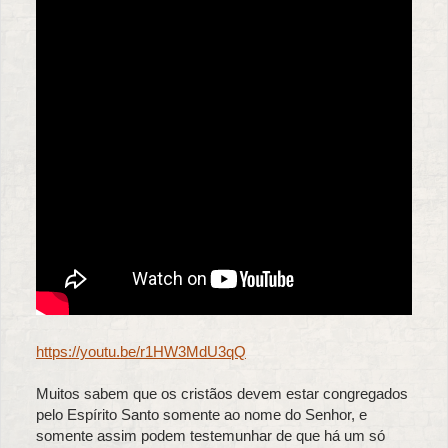
https://youtu.be/r1HW3MdU3qQ
Muitos sabem que os cristãos devem estar congregados
pelo Espírito Santo somente ao nome do Senhor, e
somente assim podem testemunhar de que há um só