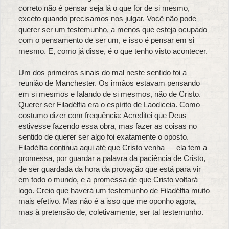
correto não é pensar seja lá o que for de si mesmo,
exceto quando precisamos nos julgar. Você não pode
querer ser um testemunho, a menos que esteja ocupado
com o pensamento de ser um, e isso é pensar em si
mesmo. E, como já disse, é o que tenho visto acontecer.
Um dos primeiros sinais do mal neste sentido foi a
reunião de Manchester. Os irmãos estavam pensando
em si mesmos e falando de si mesmos, não de Cristo.
Querer ser Filadélfia era o espírito de Laodiceia. Como
costumo dizer com frequência: Acreditei que Deus
estivesse fazendo essa obra, mas fazer as coisas no
sentido de querer ser algo foi exatamente o oposto.
Filadélfia continua aqui até que Cristo venha — ela tem a
promessa, por guardar a palavra da paciência de Cristo,
de ser guardada da hora da provação que está para vir
em todo o mundo, e a promessa de que Cristo voltará
logo. Creio que haverá um testemunho de Filadélfia muito
mais efetivo. Mas não é a isso que me oponho agora,
mas à pretensão de, coletivamente, ser tal testemunho.