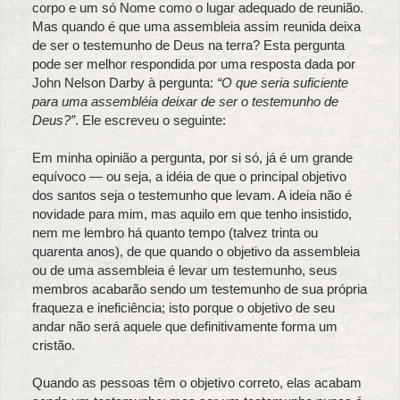
corpo e um só Nome como o lugar adequado de reunião.
Mas quando é que uma assembleia assim reunida deixa
de ser o testemunho de Deus na terra? Esta pergunta
pode ser melhor respondida por uma resposta dada por
John Nelson Darby à pergunta:
“O que seria suficiente
para uma assembléia deixar de ser o testemunho de
Deus?”
. Ele escreveu o seguinte:
Em minha opinião a pergunta, por si só, já é um grande
equívoco — ou seja, a idéia de que o principal objetivo
dos santos seja o testemunho que levam. A ideia não é
novidade para mim, mas aquilo em que tenho insistido,
nem me lembro há quanto tempo (talvez trinta ou
quarenta anos), de que quando o objetivo da assembleia
ou de uma assembleia é levar um testemunho, seus
membros acabarão sendo um testemunho de sua própria
fraqueza e ineficiência; isto porque o objetivo de seu
andar não será aquele que definitivamente forma um
cristão.
Quando as pessoas têm o objetivo correto, elas acabam