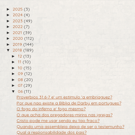
2025
(3)
►
2024
(4)
►
2023
(49)
►
2022
(7)
►
2021
(39)
►
2020
(112)
►
2019
(144)
►
2018
(189)
▼
12
(13)
►
11
(10)
►
10
(15)
►
09
(12)
►
08
(20)
►
07
(29)
►
06
(11)
▼
Proverbios 31:6-7 e' um estímulo 'a embriaguez?
Por que nao existe a Bíblia de Darby em portugues?
O fogo do inferno e' fogo mesmo?
O que acha dos pregadores-mirins nas igrejas?
Cristo pode me usar sendo eu tao fraco?
Quando uma assembleia deixa de ser o testemunho?
Qual a responsabilidade dos pais?