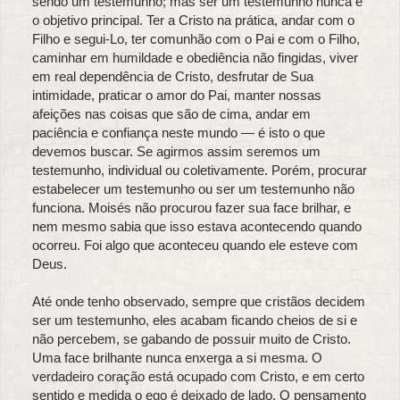
sendo um testemunho; mas ser um testemunho nunca é
o objetivo principal. Ter a Cristo na prática, andar com o
Filho e segui-Lo, ter comunhão com o Pai e com o Filho,
caminhar em humildade e obediência não fingidas, viver
em real dependência de Cristo, desfrutar de Sua
intimidade, praticar o amor do Pai, manter nossas
afeições nas coisas que são de cima, andar em
paciência e confiança neste mundo — é isto o que
devemos buscar. Se agirmos assim seremos um
testemunho, individual ou coletivamente. Porém, procurar
estabelecer um testemunho ou ser um testemunho não
funciona. Moisés não procurou fazer sua face brilhar, e
nem mesmo sabia que isso estava acontecendo quando
ocorreu. Foi algo que aconteceu quando ele esteve com
Deus.
Até onde tenho observado, sempre que cristãos decidem
ser um testemunho, eles acabam ficando cheios de si e
não percebem, se gabando de possuir muito de Cristo.
Uma face brilhante nunca enxerga a si mesma. O
verdadeiro coração está ocupado com Cristo, e em certo
sentido e medida o ego é deixado de lado. O pensamento