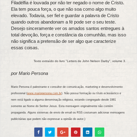
Filadélfia é louvada por não ter negado o nome de Cristo.
Ela tem pouca força, o que não soa como algo muito
elevado. Todavia, ser fiel e guardar a palavra de Cristo
quando outros abandonam a fé pode ser o seu teste.
Desejo sinceramente ver os amados santos entregues à
total devoção, força e constância da comunhão, mas isso
não significa a pretensão de ser algo que caracterize
essas coisas.
Texto extraído do livro "Letters de John Nelson Darby", volume 3.
por Mario Persona
Mario Persona é palestrante e consultor de comunicação, marketing e desenvolvimento
profissional (
www.mariopersona.com.br
). Não possui formação ou título eclesiástico e
nem está ligado a alguma denominação religiosa, estando congregado desde 1981
somente ao Nome do Senhor Jesus. Esta mensagem originalmente não contém
propaganda. Alguns sistemas de envio de email ou RSS costumam adicionar mensagens
publicitárias que podem não expressar a opinião do autor.)