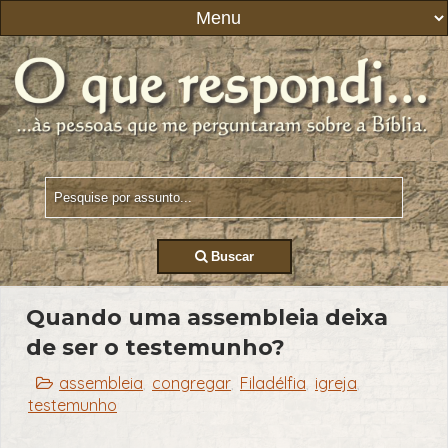
Buscar
Quando uma assembleia deixa
de ser o testemunho?
assembleia
congregar
Filadélfia
igreja
,
,
,
,
testemunho