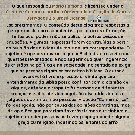
O que respondi
by
Mario Persona
is licensed under a
Creative Commons Atribuição-Vedada a Criação de Obras
Derivadas 2.5 Brasil License
.
Esclarecimentos:
O conteúdo deste blog traz respostas a
perguntas de correspondentes, portanto as afirmações
feitas aqui podem não se aplicar a outras pessoas e
situações. Algumas respostas foram construídas a partir
da reunião das dúvidas de mais de um correspondente. O
objetivo é apenas mostrar o que a Bíblia diz a respeito das
questões levantadas, e não sugerir qualquer ingerência
de cristãos na política e na sociedade, no sentido de exigir
que as pessoas sigam os preceitos bíblicos. O autor é
favorável à livre expressão e, ainda que seu
entendimento da Bíblia possa conflitar com a opinião de
alguns, defende o respeito às pessoas de diferentes
crenças e estilos de vida. Aqui são discutidas ideias e
julgadas doutrinas, não pessoas. A opção "Comentários"
foi desligada, não por causa das opiniões contrárias, mas
de opiniões que pareciam favoráveis mas que tinham o
objetivo ofender pessoas ou fazer propaganda de alguma
igreja ou religião, induzindo os leitores ao erro.