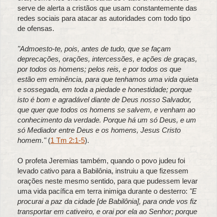
serve de alerta a cristãos que usam constantemente das
redes sociais para atacar as autoridades com todo tipo
de ofensas.
"Admoesto-te, pois, antes de tudo, que se façam
deprecações, orações, intercessões, e ações de graças,
por todos os homens; pelos reis, e por todos os que
estão em eminência, para que tenhamos uma vida quieta
e sossegada, em toda a piedade e honestidade; porque
isto é bom e agradável diante de Deus nosso Salvador,
que quer que todos os homens se salvem, e venham ao
conhecimento da verdade. Porque há um só Deus, e um
só Mediador entre Deus e os homens, Jesus Cristo
homem."
(
1 Tm 2:1-5
).
O profeta Jeremias também, quando o povo judeu foi
levado cativo para a Babilônia, instruiu a que fizessem
orações neste mesmo sentido, para que pudessem levar
uma vida pacífica em terra inimiga durante o desterro:
"E
procurai a paz da cidade [de Babilônia], para onde vos fiz
transportar em cativeiro, e orai por ela ao Senhor; porque