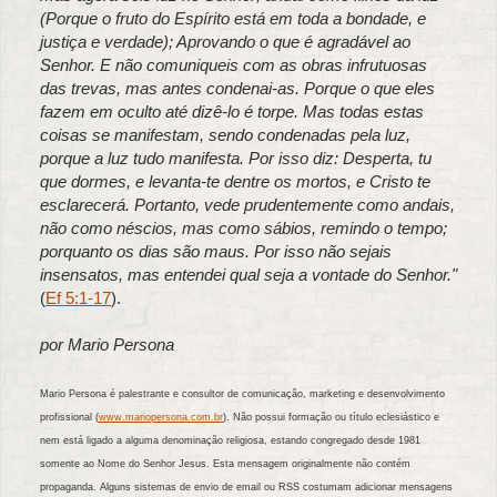
(Porque o fruto do Espírito está em toda a bondade, e
justiça e verdade); Aprovando o que é agradável ao
Senhor. E não comuniqueis com as obras infrutuosas
das trevas, mas antes condenai-as. Porque o que eles
fazem em oculto até dizê-lo é torpe. Mas todas estas
coisas se manifestam, sendo condenadas pela luz,
porque a luz tudo manifesta. Por isso diz: Desperta, tu
que dormes, e levanta-te dentre os mortos, e Cristo te
esclarecerá. Portanto, vede prudentemente como andais,
não como néscios, mas como sábios, remindo o tempo;
porquanto os dias são maus. Por isso não sejais
insensatos, mas entendei qual seja a vontade do Senhor."
(
Ef 5:1-17
).
por Mario Persona
Mario Persona é palestrante e consultor de comunicação, marketing e desenvolvimento
profissional (
www.mariopersona.com.br
). Não possui formação ou título eclesiástico e
nem está ligado a alguma denominação religiosa, estando congregado desde 1981
somente ao Nome do Senhor Jesus. Esta mensagem originalmente não contém
propaganda. Alguns sistemas de envio de email ou RSS costumam adicionar mensagens