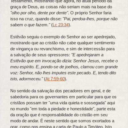
Testamento, mostrando que agora, no atual período da
graça de Deus, as coisas não seriam mais na base do
"olho por olho, dente por dente"
. O próprio Senhor faria
isso na cruz, quando disse:
"Pai, perdoa-lhes, porque não
sabem o que fazem."
(
Lc 23:34
).
Estêvão seguiu o exemplo do Senhor ao ser apedrejado,
mostrando que ao cristão não cabe qualquer sentimento
de vingança ou revanchismo, e sim de intercessão para
a salvação de seus opressores:
"E apedrejaram a
Estêvão que em invocação dizia: Senhor Jesus, recebe o
meu espírito. E, pondo-se de joelhos, clamou com grande
voz: Senhor, não lhes imputes este pecado. E, tendo dito
isto, adormeceu."
(
At 7:59-60
).
No sentido da salvação dos pecadores em geral, e de
sabedoria para os governantes em particular para que os
cristãos possam ter "uma vida quieta e sossegada" aqui
no mundo "em toda a piedade e honestidade", parte esta
da oração que é responsabilidade do cristão em seu
modo de andar. É neste sentido que somos exortados a
orar, como nos ensina a carta de Paulo a Timóteo. Isto