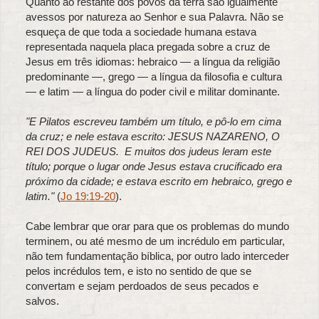
Quanto ao restante dos povos da terra são igualmente
avessos por natureza ao Senhor e sua Palavra. Não se
esqueça de que toda a sociedade humana estava
representada naquela placa pregada sobre a cruz de
Jesus em três idiomas: hebraico — a língua da religião
predominante —, grego — a língua da filosofia e cultura
— e latim — a língua do poder civil e militar dominante.
"E Pilatos escreveu também um título, e pô-lo em cima
da cruz; e nele estava escrito: JESUS NAZARENO, O
REI DOS JUDEUS. E muitos dos judeus leram este
título; porque o lugar onde Jesus estava crucificado era
próximo da cidade; e estava escrito em hebraico, grego e
latim."
(
Jo 19:19-20
).
Cabe lembrar que orar para que os problemas do mundo
terminem, ou até mesmo de um incrédulo em particular,
não tem fundamentação bíblica, por outro lado interceder
pelos incrédulos tem, e isto no sentido de que se
convertam e sejam perdoados de seus pecados e
salvos.