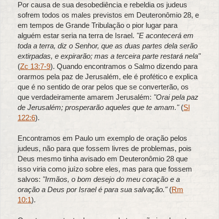
Por causa de sua desobediência e rebeldia os judeus
sofrem todos os males previstos em Deuteronômio 28, e
em tempos de Grande Tribulação o pior lugar para
alguém estar seria na terra de Israel.
"E acontecerá em
toda a terra, diz o
Senhor
, que as duas partes dela serão
extirpadas, e expirarão; mas a terceira parte restará nela"
(
Zc 13:7-9
). Quando encontramos o Salmo dizendo para
orarmos pela paz de Jerusalém, ele é profético e explica
que é no sentido de orar pelos que se converterão, os
que verdadeiramente amarem Jerusalém:
"Orai pela paz
de Jerusalém; prosperarão aqueles que te amam."
(
Sl
122:6
).
Encontramos em Paulo um exemplo de oração pelos
judeus, não para que fossem livres de problemas, pois
Deus mesmo tinha avisado em Deuteronômio 28 que
isso viria como juízo sobre eles, mas para que fossem
salvos:
"Irmãos, o bom desejo do meu coração e a
oração a Deus por Israel é para sua salvação."
(
Rm
10:1
).