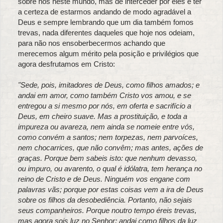
sobre nós neste mundo, mas de interceder por eles e ter
a certeza de estarmos andando de modo agradável a
Deus e sempre lembrando que um dia também fomos
trevas, nada diferentes daqueles que hoje nos odeiam,
para não nos ensoberbecermos achando que
merecemos algum mérito pela posição e privilégios que
agora desfrutamos em Cristo:
"Sede, pois, imitadores de Deus, como filhos amados; e
andai em amor, como também Cristo vos amou, e se
entregou a si mesmo por nós, em oferta e sacrifício a
Deus, em cheiro suave. Mas a prostituição, e toda a
impureza ou avareza, nem ainda se nomeie entre vós,
como convém a santos; nem torpezas, nem parvoíces,
nem chocarrices, que não convêm; mas antes, ações de
graças. Porque bem sabeis isto: que nenhum devasso,
ou impuro, ou avarento, o qual é idólatra, tem herança no
reino de Cristo e de Deus. Ninguém vos engane com
palavras vãs; porque por estas coisas vem a ira de Deus
sobre os filhos da desobediência. Portanto, não sejais
seus companheiros. Porque noutro tempo éreis trevas,
mas agora sois luz no Senhor; andai como filhos da luz