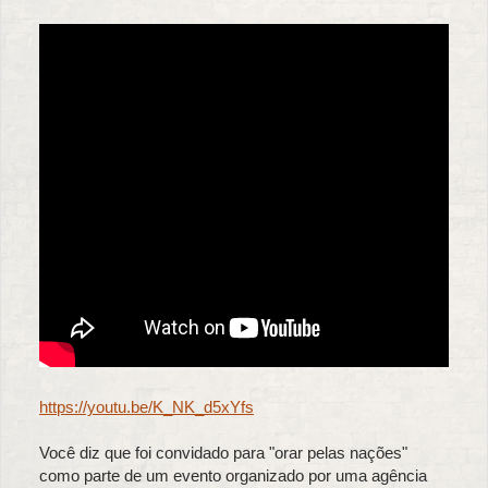
https://youtu.be/K_NK_d5xYfs
Você diz que foi convidado para "orar pelas nações"
como parte de um evento organizado por uma agência