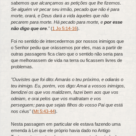
sabemos que alcançamos as petições que lhe fizemos.
Se alguém vir pecar seu irmão, pecado que não é para
morte, orará, e Deus dará a vida àqueles que não
pecarem para morte. Há pecado para morte, e
por esse
não digo que ore
."
(
1 Jo 5:14-16
).
Foi no sentido de intercedermos por nossos inimigos que
o Senhor pediu que orássemos por eles, mas a partir de
outras passagens fica claro que o sentido não seria para
que melhorassem de vida na terra ou ficassem livres de
problemas.
"Ouvistes que foi dito: Amarás o teu próximo, e odiarás o
teu inimigo. Eu, porém, vos digo: Amai a vossos inimigos,
bendizei os que vos maldizem, fazei bem aos que vos
odeiam, e orai pelos que vos maltratam e vos
perseguem; para que sejais filhos do vosso Pai que está
nos céus"
(
Mt 5:43-44
).
Nesta passagem em particular ele estava fazendo uma
emenda à Lei que ele próprio havia dado no Antigo