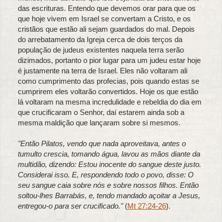
das escrituras. Entendo que devemos orar para que os
que hoje vivem em Israel se convertam a Cristo, e os
cristãos que estão ali sejam guardados do mal. Depois
do arrebatamento da Igreja cerca de dois terços da
população de judeus existentes naquela terra serão
dizimados, portanto o pior lugar para um judeu estar hoje
é justamente na terra de Israel. Eles não voltaram ali
como cumprimento das profecias, pois quando estas se
cumprirem eles voltarão convertidos. Hoje os que estão
lá voltaram na mesma incredulidade e rebeldia do dia em
que crucificaram o Senhor, daí estarem ainda sob a
mesma maldição que lançaram sobre si mesmos.
"Então Pilatos, vendo que nada aproveitava, antes o
tumulto crescia, tomando água, lavou as mãos diante da
multidão, dizendo: Estou inocente do sangue deste justo.
Considerai isso. E, respondendo todo o povo, disse: O
seu sangue caia sobre nós e sobre nossos filhos. Então
soltou-lhes Barrabás, e, tendo mandado açoitar a Jesus,
entregou-o para ser crucificado."
(
Mt 27:24-26
).