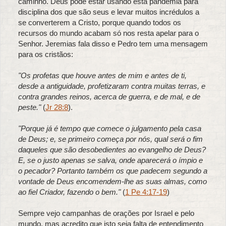
caminho. Deus pode estar usando esta pandemia para
disciplina dos que são seus e levar muitos incrédulos a
se converterem a Cristo, porque quando todos os
recursos do mundo acabam só nos resta apelar para o
Senhor. Jeremias fala disso e Pedro tem uma mensagem
para os cristãos:
"Os profetas que houve antes de mim e antes de ti,
desde a antiguidade, profetizaram contra muitas terras, e
contra grandes reinos, acerca de guerra, e de mal, e de
peste."
(
Jr 28:8
).
"Porque já é tempo que comece o julgamento pela casa
de Deus; e, se primeiro começa por nós, qual será o fim
daqueles que são desobedientes ao evangelho de Deus?
E, se o justo apenas se salva, onde aparecerá o ímpio e
o pecador? Portanto também os que padecem segundo a
vontade de Deus encomendem-lhe as suas almas, como
ao fiel Criador, fazendo o bem."
(
1 Pe 4:17-19
)
Sempre vejo campanhas de orações por Israel e pelo
mundo, mas acredito que isto seja falta de entendimento