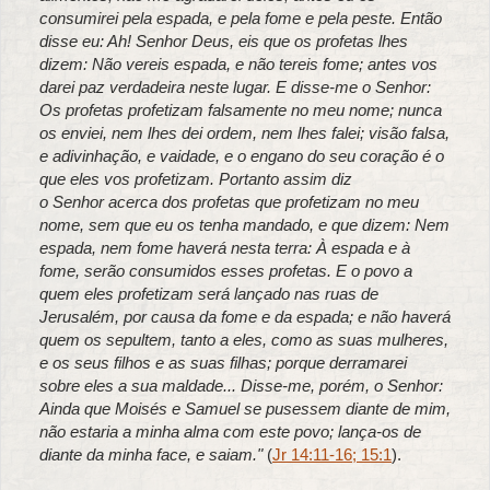
consumirei pela espada, e pela fome e pela peste. Então
disse eu: Ah! Senhor Deus, eis que os profetas lhes
dizem: Não vereis espada, e não tereis fome; antes vos
darei paz verdadeira neste lugar. E disse-me o
Senhor
:
Os profetas profetizam falsamente no meu nome; nunca
os enviei, nem lhes dei ordem, nem lhes falei; visão falsa,
e adivinhação, e vaidade, e o engano do seu coração é o
que eles vos profetizam. Portanto assim diz
o
Senhor
acerca dos profetas que profetizam no meu
nome, sem que eu os tenha mandado, e que dizem: Nem
espada, nem fome haverá nesta terra: À espada e à
fome, serão consumidos esses profetas. E o povo a
quem eles profetizam será lançado nas ruas de
Jerusalém, por causa da fome e da espada; e não haverá
quem os sepultem, tanto a eles, como as suas mulheres,
e os seus filhos e as suas filhas; porque derramarei
sobre eles a sua maldade... Disse-me, porém, o
Senhor
:
Ainda que Moisés e Samuel se pusessem diante de mim,
não estaria a minha alma com este povo; lança-os de
diante da minha face, e saiam."
(
Jr 14:11-16
; 15:1
).