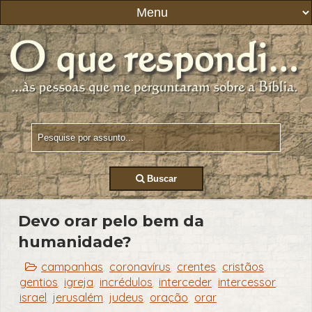
Buscar
Devo orar pelo bem da
humanidade?
campanhas
coronavírus
crentes
cristãos
,
,
,
,
gentios
igreja
incrédulos
interceder
intercessor
,
,
,
,
,
israel
jerusalém
judeus
oração
orar
,
,
,
,