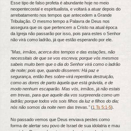
Esse tipo de falso profeta é abundante hoje no meio
neopentecostal e espiritualista, e voltará a atuar depois do
arrebatamento nos tempos que antecedem a Grande
Tribulação. O mesmo tempo a Palavra de Deus nos
assegura que os que pertencem a Cristo na atual época
da Igreja não passarão por isso, pois para estes o Senhor
não virá como ladrão, já que estão esperando por ele.
"Mas, irmãos, acerca dos tempos e das estações, não
necessitais de que se vos escreva; porque vós mesmos
sabeis muito bem que o dia do Senhor virá como o ladrão
de noite; pois que, quando disserem: Há paz e
segurança, então lhes sobre-virá repentina destruição,
como as dores de parto àquela que está grávida, e de
modo nenhum escaparão. Mas vós, irmãos, já não estais
em trevas, para que aquele dia vos surpreenda como um
ladrão; porque todos vós sois filhos da luz e filhos do dia;
nós não somos da noite nem das trevas."
(
1 Ts 5:1-5
).
No passado vemos que Deus enviava pestes como
forma de alertar seu povo de Israel de sua idolatria e mau