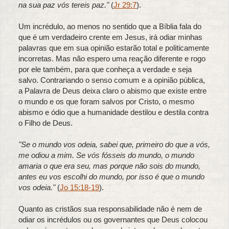
na sua paz vós tereis paz."
(
Jr 29:7
).
Um incrédulo, ao menos no sentido que a Bíblia fala do
que é um verdadeiro crente em Jesus, irá odiar minhas
palavras que em sua opinião estarão total e politicamente
incorretas. Mas não espero uma reação diferente e rogo
por ele também, para que conheça a verdade e seja
salvo. Contrariando o senso comum e a opinião pública,
a Palavra de Deus deixa claro o abismo que existe entre
o mundo e os que foram salvos por Cristo, o mesmo
abismo e ódio que a humanidade destilou e destila contra
o Filho de Deus.
"Se o mundo vos odeia, sabei que, primeiro do que a vós,
me odiou a mim. Se vós fósseis do mundo, o mundo
amaria o que era seu, mas porque não sois do mundo,
antes eu vos escolhi do mundo, por isso é que o mundo
vos odeia."
(
Jo 15:18-19
).
Quanto as cristãos sua responsabilidade não é nem de
odiar os incrédulos ou os governantes que Deus colocou