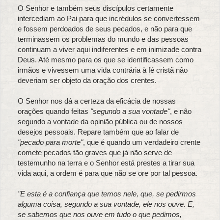
O Senhor e também seus discípulos certamente
intercediam ao Pai para que incrédulos se convertessem
e fossem perdoados de seus pecados, e não para que
terminassem os problemas do mundo e das pessoas
continuam a viver aqui indiferentes e em inimizade contra
Deus. Até mesmo para os que se identificassem como
irmãos e vivessem uma vida contrária à fé cristã não
deveriam ser objeto da oração dos crentes.
O Senhor nos dá a certeza da eficácia de nossas
orações quando feitas
"segundo a sua vontade"
, e não
segundo a vontade da opinião pública ou de nossos
desejos pessoais. Repare também que ao falar de
"pecado para morte"
, que é quando um verdadeiro crente
comete pecados tão graves que já não serve de
testemunho na terra e o Senhor está prestes a tirar sua
vida aqui, a ordem é para que não se ore por tal pessoa.
"E esta é a confiança que temos nele, que, se pedirmos
alguma coisa, segundo a sua vontade, ele nos ouve. E,
se sabemos que nos ouve em tudo o que pedimos,