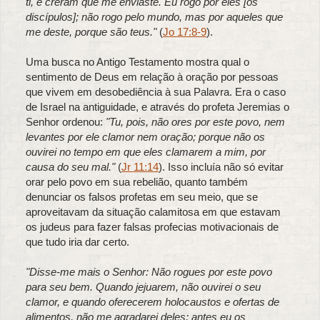
ti, e creram que me enviaste. Eu rogo por eles [os
discípulos]; não rogo pelo mundo, mas por aqueles que
me deste, porque são teus."
(
Jo 17:8-9
).
Uma busca no Antigo Testamento mostra qual o
sentimento de Deus em relação à oração por pessoas
que vivem em desobediência à sua Palavra. Era o caso
de Israel na antiguidade, e através do profeta Jeremias o
Senhor ordenou:
"Tu, pois, não ores por este povo, nem
levantes por ele clamor nem oração; porque não os
ouvirei no tempo em que eles clamarem a mim, por
causa do seu mal."
(
Jr 11:14
). Isso incluía não só evitar
orar pelo povo em sua rebelião, quanto também
denunciar os falsos profetas em seu meio, que se
aproveitavam da situação calamitosa em que estavam
os judeus para fazer falsas profecias motivacionais de
que tudo iria dar certo.
"Disse-me mais o Senhor: Não rogues por este povo
para seu bem. Quando jejuarem, não ouvirei o seu
clamor, e quando oferecerem holocaustos e ofertas de
alimentos, não me agradarei deles; antes eu os