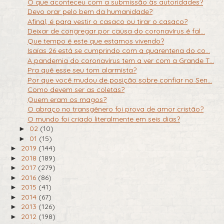
O que aconteceu com a submissão às autoridades?
Devo orar pelo bem da humanidade?
Afinal, é para vestir o casaco ou tirar o casaco?
Deixar de congregar por causa do coronavírus é fal...
Que tempo é este que estamos vivendo?
Isaías 26 está se cumprindo com a quarentena do co...
A pandemia do coronavírus tem a ver com a Grande T...
Pra quê esse seu tom alarmista?
Por que você mudou de posição sobre confiar no Sen...
Como devem ser as coletas?
Quem eram os magos?
O abraço no transgênero foi prova de amor cristão?
O mundo foi criado literalmente em seis dias?
02
(10)
►
01
(15)
►
2019
(144)
►
2018
(189)
►
2017
(279)
►
2016
(86)
►
2015
(41)
►
2014
(67)
►
2013
(126)
►
2012
(198)
►