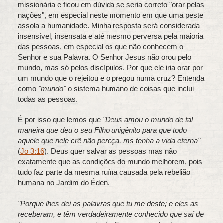
missionária e ficou em dúvida se seria correto "orar pelas
nações", em especial neste momento em que uma peste
assola a humanidade. Minha resposta será considerada
insensível, insensata e até mesmo perversa pela maioria
das pessoas, em especial os que não conhecem o
Senhor e sua Palavra. O Senhor Jesus não orou pelo
mundo, mas só pelos discípulos. Por que ele iria orar por
um mundo que o rejeitou e o pregou numa cruz? Entenda
como
"mundo"
o sistema humano de coisas que inclui
todas as pessoas.
É por isso que lemos que
"Deus amou o mundo de tal
maneira que deu o seu Filho unigênito para que todo
aquele que nele crê não pereça, ms tenha a vida eterna"
(
Jo 3:16
). Deus quer salvar as pessoas mas não
exatamente que as condições do mundo melhorem, pois
tudo faz parte da mesma ruína causada pela rebelião
humana no Jardim do Éden.
"Porque lhes dei as palavras que tu me deste; e eles as
receberam, e têm verdadeiramente conhecido que saí de