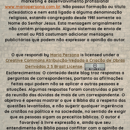
marketing e desenvolvimento profissional
www.mariopersona.com.br
. Não possui formação ou título
eclesiástico e nem está ligado a alguma denominação
religiosa, estando congregado desde 1981 somente ao
Nome do Senhor Jesus. Esta mensagem originalmente
não contém propaganda. Alguns sistemas de envio de
email ou RSS costumam adicionar mensagens
publicitárias que podem não expressar a opinião do autor.
O que respondi
by
Mario Persona
is licensed under a
Creative Commons Atribuição-Vedada a Criação de Obras
Derivadas 2.5 Brasil License
.
Esclarecimentos:
O conteúdo deste blog traz respostas a
perguntas de correspondentes, portanto as afirmações
feitas aqui podem não se aplicar a outras pessoas e
situações. Algumas respostas foram construídas a partir
da reunião das dúvidas de mais de um correspondente. O
objetivo é apenas mostrar o que a Bíblia diz a respeito das
questões levantadas, e não sugerir qualquer ingerência
de cristãos na política e na sociedade, no sentido de exigir
que as pessoas sigam os preceitos bíblicos. O autor é
favorável à livre expressão e, ainda que seu
entendimento da Bíblia possa conflitar com a opinião de