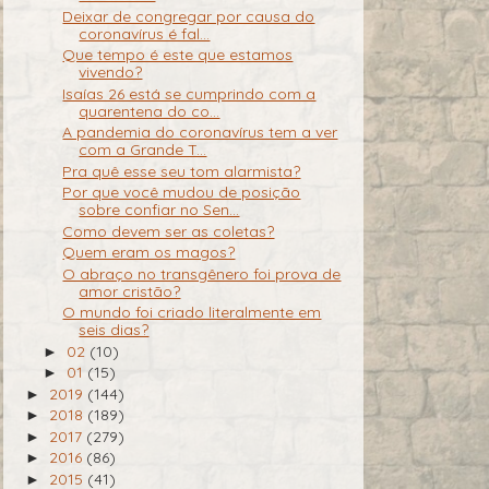
Deixar de congregar por causa do
coronavírus é fal...
Que tempo é este que estamos
vivendo?
Isaías 26 está se cumprindo com a
quarentena do co...
A pandemia do coronavírus tem a ver
com a Grande T...
Pra quê esse seu tom alarmista?
Por que você mudou de posição
sobre confiar no Sen...
Como devem ser as coletas?
Quem eram os magos?
O abraço no transgênero foi prova de
amor cristão?
O mundo foi criado literalmente em
seis dias?
02
(10)
►
01
(15)
►
2019
(144)
►
2018
(189)
►
2017
(279)
►
2016
(86)
►
2015
(41)
►