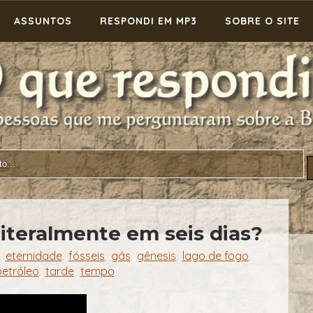
ASSUNTOS
RESPONDI EM MP3
SOBRE O SITE
literalmente em seis dias?
eternidade
fósseis
gás
gênesis
lago de fogo
,
,
,
,
,
,
petróleo
tarde
tempo
,
,