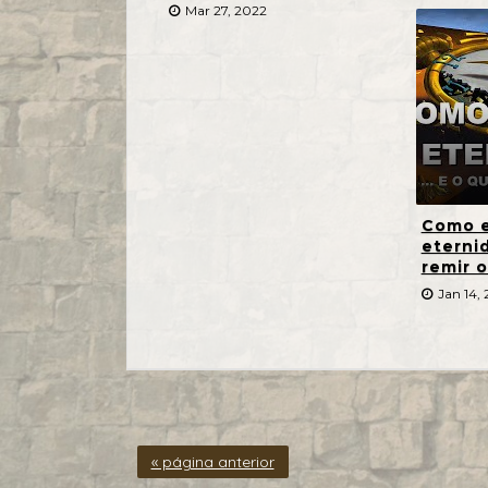
Mar 27, 2022
Como e
eterni
remir 
Jan 14, 
« página anterior