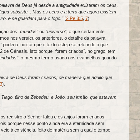
 palavra de Deus já desde a antiguidade existiram os céus,
a água subsiste... Mas os céus e a terra que agora existem
o, e se guardam para o fogo."
(
2 Pe 3:5
,
7
).
iação dos
"mundos"
ou
"universo"
, o que certamente
mos nos versículos anteriores, o detalhe da palavra
"
poderia indicar que o texto esteja se referindo o que
 2 de Gênesis. Isto porque "foram criados", no grego, tem
endados"
, o mesmo termo usado nos evangelhos quando
vra de Deus foram criados; de maneira que aquilo que
3
).
 Tiago, filho de Zebedeu, e João, seu irmão, que estavam
s registro o Senhor falou e os anjos foram criados.
ois porque nesse ponto ainda era a eternidade sem
veio à existência, feito de matéria sem a qual o tempo