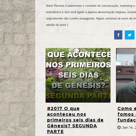
Mario Persona é palestrante e consultor de comunicação, marketing e d
eclesiástico e nem está ligado a alguma denominação religiosa, es
originalmente não contém propaganda. Alguns sistemas de envio de e
opinião do autor.)
#2017 O que
Como e
aconteceu nos
fomos 
primeiros seis dias de
fundaç
Gênesis? SEGUNDA
Jan 14, 
PARTE