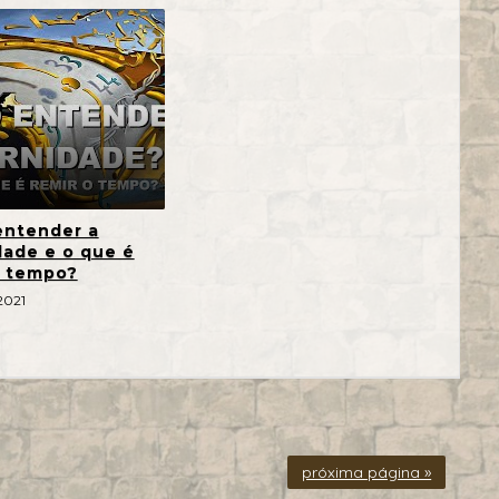
ntender a
dade e o que é
o tempo?
2021
próxima página »