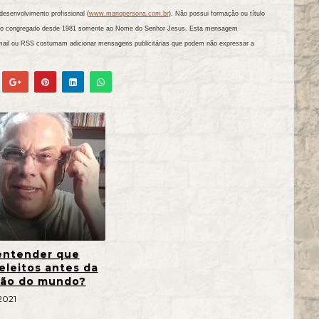
esenvolvimento profissional (
www.mariopersona.com.br
). Não possui formação ou título
tando congregado desde 1981 somente ao Nome do Senhor Jesus. Esta mensagem
mail ou RSS costumam adicionar mensagens publicitárias que podem não expressar a
ntender que
eleitos antes da
ão do mundo?
2021