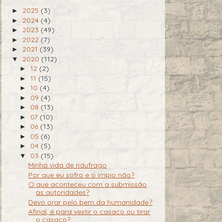
2025
(3)
►
2024
(4)
►
2023
(49)
►
2022
(7)
►
2021
(39)
►
2020
(112)
▼
12
(2)
►
11
(15)
►
10
(4)
►
09
(4)
►
08
(13)
►
07
(10)
►
06
(13)
►
05
(6)
►
04
(5)
►
03
(15)
▼
Minha vida de náufrago
Por que eu sofro e o ímpio não?
O que aconteceu com a submissão
às autoridades?
Devo orar pelo bem da humanidade?
Afinal, é para vestir o casaco ou tirar
o casaco?