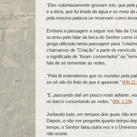
"Eles voluntariamente ignoram isto, que pela
e a terra, que foi tirada da água e no meio d
pela mesma palavra se reservam como tesour
Embora a passagem a seguir nos fala da Cr
ocorreu pelo falar da boca do Senhor como vi
grega utilizada nesta passagem para
"criados
chamamos de
"Criação"
a partir do versículo
o significado de
"foram consertados"
ou
"rem
fala de se remendar as redes.
"Pela fé entendemos que os mundos pela pala
se vê não foi feito do que é aparente."
(
Hb 11:
"E, passando dali um pouco mais adiante, viu
no barco consertando as redes."
(
Mc 1:19
).
Juntando tudo, em tempos dos quais não temo
Depois, e não me pergunte quanto tempo dep
tempo, o Senhor falou outra vez e o Universo 
não existe.