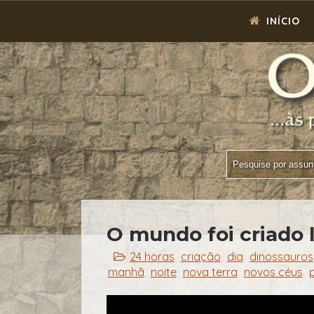
INÍCIO
O mundo foi criado 
24 horas
criação
dia
dinossauros
,
,
,
manhã
noite
nova terra
novos céus
,
,
,
,