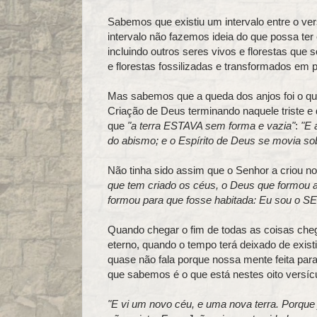
Sabemos que existiu um intervalo entre o ver
intervalo não fazemos ideia do que possa ter 
incluindo outros seres vivos e florestas que
e florestas fossilizadas e transformados em p
Mas sabemos que a queda dos anjos foi o qu
Criação de Deus terminando naquele triste e
que
"a terra ESTAVA sem forma e vazia"
:
"E 
do abismo; e o Espírito de Deus se movia so
Não tinha sido assim que o Senhor a criou no
que tem criado os céus, o Deus que formou a t
formou para que fosse habitada: Eu sou o S
Quando chegar o fim de todas as coisas che
eterno, quando o tempo terá deixado de exist
quase não fala porque nossa mente feita para
que sabemos é o que está nestes oito versíc
"E vi um novo céu, e uma nova terra. Porque j