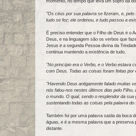
momento, no tempo que leva um sopro da bo
"Os céus por sua palavra se fizeram, e, pelo s
tudo se fez; ele ordenou, e tudo passou a exist
É preciso entender que o Filho de Deus é o Ag
Deus, e na linguagem são os verbos que faz
Jesus é a segunda Pessoa divina da Trindade
continua mantendo a existência de tudo.
"No princípio era o Verbo, e o Verbo estava 
com Deus. Todas as coisas foram feitas por el
"Havendo Deus antigamente falado muitas vez
nós falou-nos nestes últimos dias pelo Filho
o mundo. O qual, sendo o resplendor da sua 
sustentando todas as coisas pela palavra do
Também foi por uma palavra saída da boca 
águas, e é a mesma palavra que a preserva p
distante.