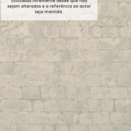
utilizados livremente desde que não
sejam alterados e a referência ao autor
seja mantida.