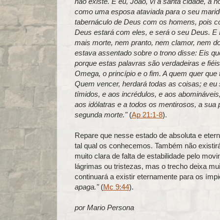
não existe. E eu, João, vi a santa cidade, a
como uma esposa ataviada para o seu marido.
tabernáculo de Deus com os homens, pois co
Deus estará com eles, e será o seu Deus. E 
mais morte, nem pranto, nem clamor, nem dor
estava assentado sobre o trono disse: Eis q
porque estas palavras são verdadeiras e fiéi
Omega, o princípio e o fim. A quem quer que t
Quem vencer, herdará todas as coisas; e eu s
tímidos, e aos incrédulos, e aos abomináveis,
aos idólatras e a todos os mentirosos, a sua 
segunda morte."
(
Ap 21:1-8
).
Repare que nesse estado de absoluta e eterna 
tal qual os conhecemos. Também não existirá 
muito clara de falta de estabilidade pelo m
lágrimas ou tristezas, mas o trecho deixa mu
continuará a existir eternamente para os ímp
apaga."
(
Mc 9:44
).
por Mario Persona