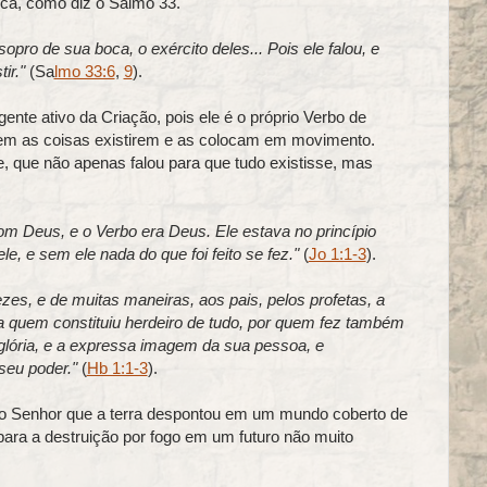
ca, como diz o Salmo 33.
opro de sua boca, o exército deles... Pois ele falou, e
ir."
(Sa
lmo 33:6
,
9
).
ente ativo da Criação, pois ele é o próprio Verbo de
em as coisas existirem e as colocam em movimento.
, que não apenas falou para que tudo existisse, mas
com Deus, e o Verbo era Deus. Ele estava no princípio
e, e sem ele nada do que foi feito se fez."
(
Jo 1:1-3
).
es, e de muitas maneiras, aos pais, pelos profetas, a
, a quem constituiu herdeiro de tudo, por quem fez também
glória, e a expressa imagem da sua pessoa, e
 seu poder."
(
Hb 1:1-3
).
do Senhor que a terra despontou em um mundo coberto de
ara a destruição por fogo em um futuro não muito