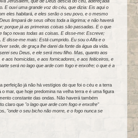
 nova Jerusalém, que de Deus descia do céu, adereçada
 E ouvi uma grande voz do céu, que dizia: Eis aqui o
m eles habitará, e eles serão o seu povo, e o mesmo
Deus limpará de seus olhos toda a lágrima; e não haverá
; porque já as primeiras coisas são passadas. E o que
ue faço novas todas as coisas. E disse-me: Escreve;
s. E disse-me mais: Está cumprido. Eu sou o Alfa e o
iver sede, de graça lhe darei da fonte da água da vida.
erei seu Deus, e ele será meu filho. Mas, quanto aos
 e aos homicidas, e aos fornicadores, e aos feiticeiros, e
parte será no lago que arde com fogo e enxofre; o que é a
perfeição já não há vestígios do que foi o céu e a terra
o mar, que hoje predomina na velha terra e é uma figura
ovimento constante das ondas. Não haverá também
ito claro que
"o lago que arde com fogo e enxofre"
ios,
"onde o seu bicho não morre, e o fogo nunca se