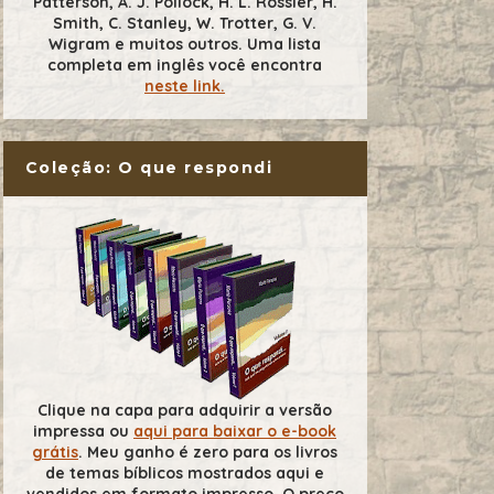
Patterson, A. J. Pollock, H. L. Rossier, H.
Smith, C. Stanley, W. Trotter, G. V.
Wigram e muitos outros. Uma lista
completa em inglês você encontra
neste link.
Coleção: O que respondi
Clique na capa para adquirir a versão
impressa ou
aqui para baixar o e-book
grátis
. Meu ganho é zero para os livros
de temas bíblicos mostrados aqui e
vendidos em formato impresso. O preço