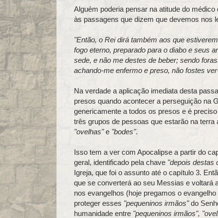
Alguém poderia pensar na atitude do médico
às passagens que dizem que devemos nos l
"Então, o Rei dirá também aos que estiverem
fogo eterno, preparado para o diabo e seus a
sede, e não me destes de beber; sendo foras
achando-me enfermo e preso, não fostes ver
Na verdade a aplicação imediata desta passa
presos quando acontecer a perseguição na Gr
genericamente a todos os presos e é preciso
três grupos de pessoas que estarão na terra 
"ovelhas"
e
"bodes"
.
Isso tem a ver com Apocalipse a partir do c
geral, identificado pela chave
"depois destas 
Igreja, que foi o assunto até o capítulo 3. 
que se converterá ao seu Messias e voltará 
nos evangelhos (hoje pregamos o evangelho d
proteger esses
"pequeninos irmãos"
do Senho
humanidade entre
"pequeninos irmãos", "ove