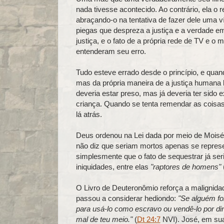
nada tivesse acontecido. Ao contrário, ela o
abraçando-o na tentativa de fazer dele uma v
piegas que despreza a justiça e a verdade e
justiça, e o fato de a própria rede de TV e 
entenderam seu erro.
Tudo esteve errado desde o princípio, e quan
mas da própria maneira de a justiça humana
deveria estar preso, mas já deveria ter sido 
criança. Quando se tenta remendar as coisas lá
lá atrás.
Deus ordenou na Lei dada por meio de Moisé
não diz que seriam mortos apenas se repre
simplesmente que o fato de sequestrar já ser
iniquidades, entre elas
"raptores de homens"
O Livro de Deuteronômio reforça a malignidad
passou a considerar hediondo:
"Se alguém for
para usá-lo como escravo ou vendê-lo por din
mal de teu meio."
(
Dt 24:7
NVI). José, em sua 