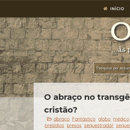
INÍCIO
O abraço no transgê
cristão?
abraço
Fantástico
globo
médico
,
,
,
presídios
presos
sequestrador
seque
,
,
,