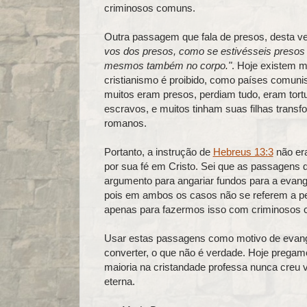
criminosos comuns.
Outra passagem que fala de presos, desta ve
vos dos presos, como se estivésseis presos
mesmos também no corpo."
. Hoje existem m
cristianismo é proibido, como países comunist
muitos eram presos, perdiam tudo, eram tor
escravos, e muitos tinham suas filhas trans
romanos.
Portanto, a instrução de
Hebreus 13:3
não era
por sua fé em Cristo. Sei que as passagens
argumento para angariar fundos para a evang
pois em ambos os casos não se referem a per
apenas para fazermos isso com criminosos 
Usar estas passagens como motivo de evang
converter, o que não é verdade. Hoje pregam
maioria na cristandade professa nunca creu 
eterna.