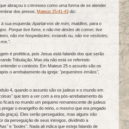
 que abraçou o criminoso como uma forma de se atender
embrar dos presos.
Mateus 25:41-43
diz:
 à sua esquerda: Apartai-vos de mim, malditos, para o
njos. Porque tive fome, e não me destes de comer; tive
teiro, não me hospedastes; estando nu, não me vestistes;
-me."
.
gem é profética, pois Jesus está falando dos que serão
ande Tribulação. Mas ela não está se referindo
 entender o contexto. Em Mateus 25 o assunto são os
após o arrebatamento da igreja:
"pequeninos irmãos",
apítulo 4, quando o assunto são os judeus e o mundo em
coisas"
que tem a ver com a era pós-arrebatamento da
Então ficará no mundo um pequeno remanescente de judeus
a pregar o evangelho do reino, o mesmo que era pregado
a graça). Eles serão perseguidos, mas alguns irão
r da perseguição de seus inimigos, dividindo a
lhas"
e
"bodes"
. Nada ali indica que esteja falando de