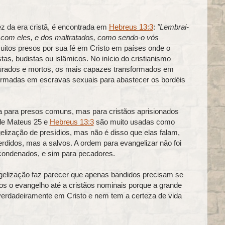
z da era cristã, é encontrada em
Hebreus 13:3
:
"Lembrai-
 com eles, e dos maltratados, como sendo-o vós
uitos presos por sua fé em Cristo em países onde o
as, budistas ou islâmicos. No início do cristianismo
turados e mortos, os mais capazes transformados em
formadas em escravas sexuais para abastecer os bordéis
 para presos comuns, mas para cristãos aprisionados
 de Mateus 25 e
Hebreus 13:3
são muito usadas como
elização de presídios, mas não é disso que elas falam,
didos, mas a salvos. A ordem para evangelizar não foi
condenados, e sim para pecadores.
elização faz parecer que apenas bandidos precisam se
os o evangelho até a cristãos nominais porque a grande
verdadeiramente em Cristo e nem tem a certeza de vida