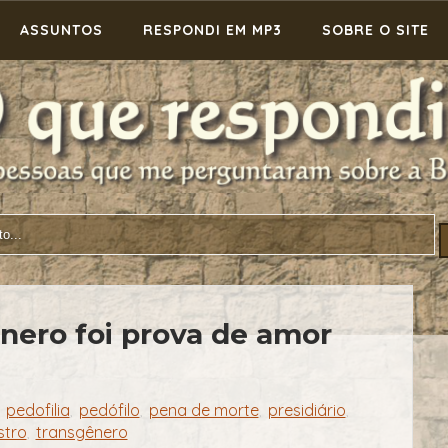
ASSUNTOS
RESPONDI EM MP3
SOBRE O SITE
nero foi prova de amor
pedofilia
pedófilo
pena de morte
presidiário
,
,
,
,
,
stro
transgênero
,