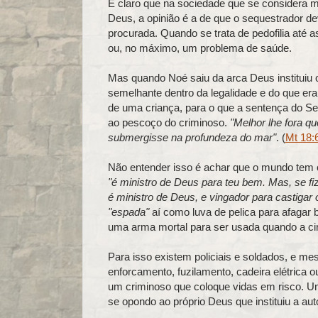
É claro que na sociedade que se considera
Deus, a opinião é a de que o sequestrador de
procurada. Quando se trata de pedofilia até a
ou, no máximo, um problema de saúde.
Mas quando Noé saiu da arca Deus instituiu
semelhante dentro da legalidade e do que era
de uma criança, para o que a sentença do S
ao pescoço do criminoso.
"Melhor lhe fora 
submergisse na profundeza do mar"
. (
Mt 18:
Não entender isso é achar que o mundo tem c
"é ministro de Deus para teu bem. Mas, se fi
é ministro de Deus, e vingador para castigar 
"espada"
aí como luva de pelica para afagar
uma arma mortal para ser usada quando a circ
Para isso existem policiais e soldados, e me
enforcamento, fuzilamento, cadeira elétrica ou
um criminoso que coloque vidas em risco. Um
se opondo ao próprio Deus que instituiu a aut