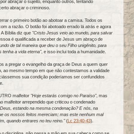
por abraçar o sujeito, enquanto outros, tentando
erto abraçar o criminoso.
rar o primeiro botão ao abotoar a camisa. Todos os
com a razão. O botão foi abotoado errado lá atrás e agora
A Bíblia diz que
"Cristo Jesus veio ao mundo, para salvar
pessoa é qualificada a receber de Jesus um abraço de
do de tal maneira que deu o seu Filho unigênito, para
 tenha a vida eterna"
, e isso inclui toda a humanidade.
s a pregar o evangelho da graça de Deus a quem quer
do, ao mesmo tempo em que não contestamos a validade
enciássemos sua condição poderíamos ser confundidos
e.
OUTRO malfeitor
"Hoje estarás comigo no Paraíso"
, mas
o malfeitor arrependido que criticou o condenado
a Deus, estando na mesma condenação?
E nós, na
ue os nossos feitos mereciam; mas este nenhum mal
m, quando entrares no teu reino."
(
Lc 23:40-43
).
 o disciplina, não passa a mão em sua cabeça como se