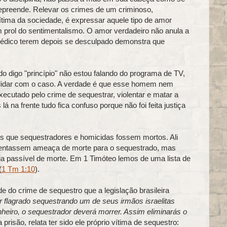
 repreende. Relevar os crimes de um criminoso,
ítima da sociedade, é expressar aquele tipo de amor
m prol do sentimentalismo. O amor verdadeiro não anula a
o médico terem depois se desculpado demonstra que
do digo "princípio" não estou falando do programa de TV,
 lidar com o caso. A verdade é que esse homem nem
executado pelo crime de sequestrar, violentar e matar a
 na frente tudo fica confuso porque não foi feita justiça
s que sequestradores e homicidas fossem mortos. Ali
sentassem ameaça de morte para o sequestrado, mas
ia passível de morte. Em 1 Timóteo lemos de uma lista de
(
1 Tm 1:10
).
e do crime de sequestro que a legislação brasileira
 flagrado sequestrando um de seus irmãos israelitas
heiro, o sequestrador deverá morrer. Assim eliminarás o
prisão, relata ter sido ele próprio vítima de sequestro: