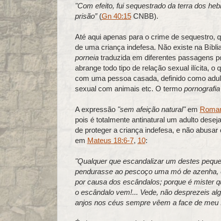
"Com efeito, fui sequestrado da terra dos he
prisão”
(
Gn 40:15
CNBB).
Até aqui apenas para o crime de sequestro, q
de uma criança indefesa. Não existe na Bíbli
porneia
traduzida em diferentes passagens por
abrange todo tipo de relação sexual ilícita, o
com uma pessoa casada, definido como adult
sexual com animais etc. O termo
pornografia
A expressão
"sem afeição natural"
em
Roman
pois é totalmente antinatural um adulto dese
de proteger a criança indefesa, e não abusar
em
Mateus 18:6-7
,
10
:
"Qualquer que escandalizar um destes peque
pendurasse ao pescoço uma mó de azenha, e
por causa dos escândalos; porque é mister
o escândalo vem!... Vede, não desprezeis al
anjos nos céus sempre vêem a face de meu P