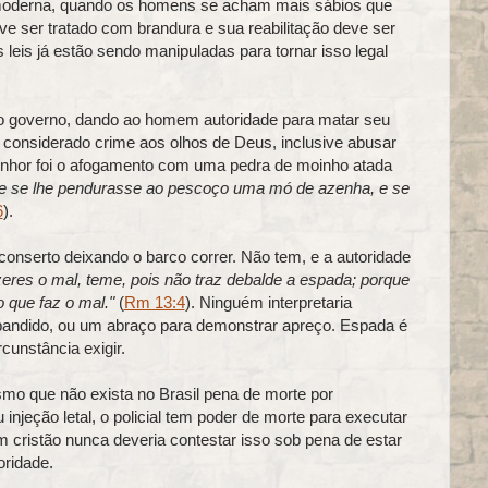
 moderna, quando os homens se acham mais sábios que
ve ser tratado com brandura e sua reabilitação deve ser
s leis já estão sendo manipuladas para tornar isso legal
 o governo, dando ao homem autoridade para matar seu
 considerado crime aos olhos de Deus, inclusive abusar
enhor foi o afogamento com uma pedra de moinho atada
que se lhe pendurasse ao pescoço uma mó de azenha, e se
6
).
onserto deixando o barco correr. Não tem, e a autoridade
zeres o mal, teme, pois não traz debalde a espada; porque
o que faz o mal."
(
Rm 13:4
). Ninguém interpretaria
 bandido, ou um abraço para demonstrar apreço. Espada é
unstância exigir.
smo que não exista no Brasil pena de morte por
 injeção letal, o policial tem poder de morte para executar
 cristão nunca deveria contestar isso sob pena de estar
oridade.