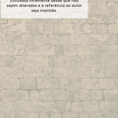
utilizados livremente desde que não
sejam alterados e a referência ao autor
seja mantida.