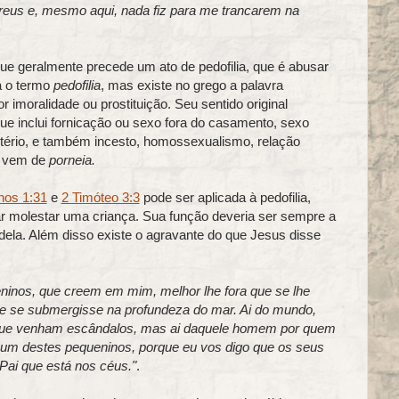
breus e, mesmo aqui, nada fiz para me trancarem na
ue geralmente precede um ato de pedofilia, que é abusar
a o termo
pedofilia
, mas existe no grego a palavra
 imoralidade ou prostituição. Seu sentido original
 que inclui fornicação ou sexo fora do casamento, sexo
ério, e também incesto, homossexualismo, relação
vem de
porneia.
os 1:31
e
2 Timóteo 3:3
pode ser aplicada à pedofilia,
jar molestar uma criança. Sua função deveria ser sempre a
 dela. Além disso existe o agravante do que Jesus disse
ninos, que creem em mim, melhor lhe fora que se lhe
 se submergisse na profundeza do mar. Ai do mundo,
 que venham escândalos, mas ai daquele homem por quem
gum destes pequeninos, porque eu vos digo que os seus
ai que está nos céus."
.