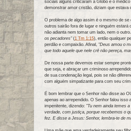
sociais alguns criticaram a Globo e o médico 
demonstrar amor cristão, diziam que estava c
O problema de algo assim é o mesmo de se er
outros sairão fora de lugar e ninguém estará 
não adianta nem tomar um lado, nem o outro. 
os pecadores"
(
1 Tm 1:15
), então qualquer 
perdão e compaixão. Afinal,
"Deus amou o mun
que todo aquele que nele crê não pereça, mas
De nossa parte devemos estar sempre pronto
que seja, e abraçar um criminoso arrependi
de sua condenação legal, pois se não difer
com alguém simpatizante para com seu crim
É bom lembrar que o Senhor não disse ao 
apenas ao arrependido. O Senhor falou isso a
impenitente, dizendo:
"Tu nem ainda temes 
verdade, com justiça, porque recebemos o q
fez. E disse a Jesus: Senhor, lembra-te de mi
Uma mãe que ama verdadeiramente seu filho