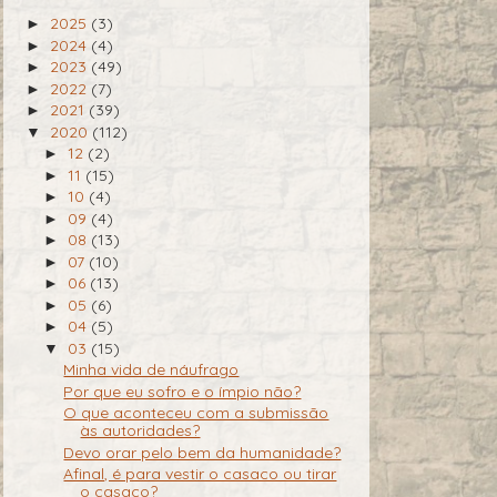
2025
(3)
►
2024
(4)
►
2023
(49)
►
2022
(7)
►
2021
(39)
►
2020
(112)
▼
12
(2)
►
11
(15)
►
10
(4)
►
09
(4)
►
08
(13)
►
07
(10)
►
06
(13)
►
05
(6)
►
04
(5)
►
03
(15)
▼
Minha vida de náufrago
Por que eu sofro e o ímpio não?
O que aconteceu com a submissão
às autoridades?
Devo orar pelo bem da humanidade?
Afinal, é para vestir o casaco ou tirar
o casaco?