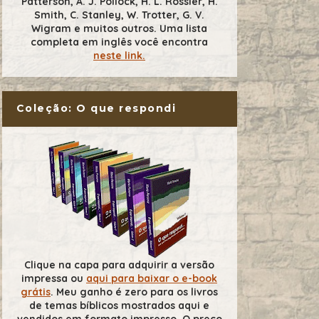
Patterson, A. J. Pollock, H. L. Rossier, H.
Smith, C. Stanley, W. Trotter, G. V.
Wigram e muitos outros. Uma lista
completa em inglês você encontra
neste link.
Coleção: O que respondi
Clique na capa para adquirir a versão
impressa ou
aqui para baixar o e-book
grátis
. Meu ganho é zero para os livros
de temas bíblicos mostrados aqui e
vendidos em formato impresso. O preço