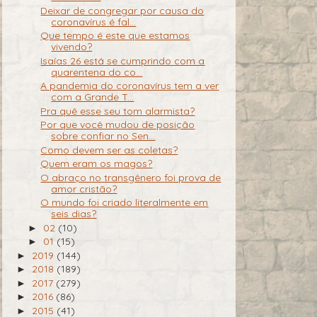
Deixar de congregar por causa do
coronavírus é fal...
Que tempo é este que estamos
vivendo?
Isaías 26 está se cumprindo com a
quarentena do co...
A pandemia do coronavírus tem a ver
com a Grande T...
Pra quê esse seu tom alarmista?
Por que você mudou de posição
sobre confiar no Sen...
Como devem ser as coletas?
Quem eram os magos?
O abraço no transgênero foi prova de
amor cristão?
O mundo foi criado literalmente em
seis dias?
02
(10)
►
01
(15)
►
2019
(144)
►
2018
(189)
►
2017
(279)
►
2016
(86)
►
2015
(41)
►