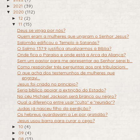
2021
(39)
►
2020
(112)
▼
12
(2)
►
11
(15)
▼
Deus se vinga por nós?
Quem eram a mulheres que ungiram o Senhor Jesus?
Salomão edificou o Templo a Satanás?
O Salmo 137:9 justifica atualizarmos a Bíblia?
Onde fica o Paraíso e onde está a Arca da Aliança?
Sem um pastor para me apresentar ao Senhor serei b...
Como responder três perguntas aos pré tribulacioni...
O que acha dos testemunhos de mulheres que
engravi...
Jesus foi criado no princípio?
Seria bíblico apoiar a extinção do Estado?
No céu Michael Jackson será branco ou negro?
Qual a diferença entre usar "culto" e "reunião"?
Judas já nasceu filho da perdição?
Os hebreus guardavam a Lei por gratidão?
Jesus usou barro para curar o cego?
10
(4)
►
09
(4)
►
08
(13)
►