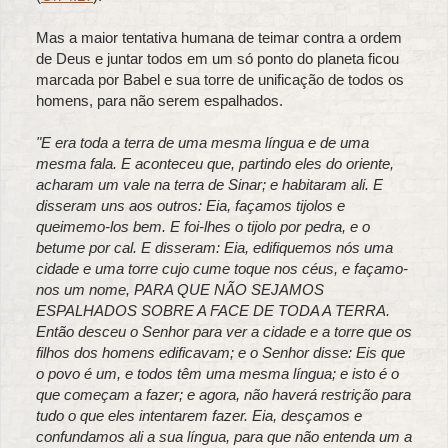
Mas a maior tentativa humana de teimar contra a ordem
de Deus e juntar todos em um só ponto do planeta ficou
marcada por Babel e sua torre de unificação de todos os
homens, para não serem espalhados.
"E era toda a terra de uma mesma língua e de uma
mesma fala. E aconteceu que, partindo eles do oriente,
acharam um vale na terra de Sinar; e habitaram ali. E
disseram uns aos outros: Eia, façamos tijolos e
queimemo-los bem. E foi-lhes o tijolo por pedra, e o
betume por cal. E disseram: Eia, edifiquemos nós uma
cidade e uma torre cujo cume toque nos céus, e façamo-
nos um nome, PARA QUE NÃO SEJAMOS
ESPALHADOS SOBRE A FACE DE TODA A TERRA.
Então desceu o Senhor para ver a cidade e a torre que os
filhos dos homens edificavam; e o Senhor disse: Eis que
o povo é um, e todos têm uma mesma língua; e isto é o
que começam a fazer; e agora, não haverá restrição para
tudo o que eles intentarem fazer. Eia, desçamos e
confundamos ali a sua língua, para que não entenda um a