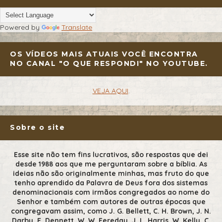
Powered by
Translate
OS VÍDEOS MAIS ATUAIS VOCÊ ENCONTRA
NO CANAL "O QUE RESPONDI" NO YOUTUBE.
VEJA AQUI
.
Sobre o site
Esse site não tem fins lucrativos, são respostas que dei
desde 1988 aos que me perguntaram sobre a bíblia. As
ideias não são originalmente minhas, mas fruto do que
tenho aprendido da Palavra de Deus fora dos sistemas
denominacionais com irmãos congregados ao nome do
Senhor e também com autores de outras épocas que
congregavam assim, como J. G. Bellett, C. H. Brown, J. N.
Darby, E. Dennett, W. W. Fereday, J. L. Harris, W. Kelly, C.