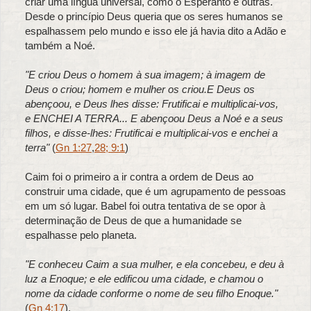
criar uma língua universal, como o Esperanto e outras.
Desde o princípio Deus queria que os seres humanos se
espalhassem pelo mundo e isso ele já havia dito a Adão e
também a Noé.
"E criou Deus o homem à sua imagem; à imagem de
Deus o criou; homem e mulher os criou.E Deus os
abençoou, e Deus lhes disse: Frutificai e multiplicai-vos,
e ENCHEI A TERRA... E abençoou Deus a Noé e a seus
filhos, e disse-lhes: Frutificai e multiplicai-vos e enchei a
terra"
(
Gn 1:27
,
28
; 9:1
)
Caim foi o primeiro a ir contra a ordem de Deus ao
construir uma cidade, que é um agrupamento de pessoas
em um só lugar. Babel foi outra tentativa de se opor à
determinação de Deus de que a humanidade se
espalhasse pelo planeta.
"E conheceu Caim a sua mulher, e ela concebeu, e deu à
luz a Enoque; e ele edificou uma cidade, e chamou o
nome da cidade conforme o nome de seu filho Enoque."
(
Gn 4:17
).