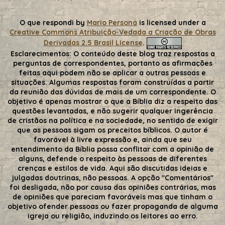
O que respondi
by
Mario Persona
is licensed under a
Creative Commons Atribuição-Vedada a Criação de Obras
Derivadas 2.5 Brasil License
.
Esclarecimentos:
O conteúdo deste blog traz respostas a
perguntas de correspondentes, portanto as afirmações
feitas aqui podem não se aplicar a outras pessoas e
situações. Algumas respostas foram construídas a partir
da reunião das dúvidas de mais de um correspondente. O
objetivo é apenas mostrar o que a Bíblia diz a respeito das
questões levantadas, e não sugerir qualquer ingerência
de cristãos na política e na sociedade, no sentido de exigir
que as pessoas sigam os preceitos bíblicos. O autor é
favorável à livre expressão e, ainda que seu
entendimento da Bíblia possa conflitar com a opinião de
alguns, defende o respeito às pessoas de diferentes
crenças e estilos de vida. Aqui são discutidas ideias e
julgadas doutrinas, não pessoas. A opção "Comentários"
foi desligada, não por causa das opiniões contrárias, mas
de opiniões que pareciam favoráveis mas que tinham o
objetivo ofender pessoas ou fazer propaganda de alguma
igreja ou religião, induzindo os leitores ao erro.