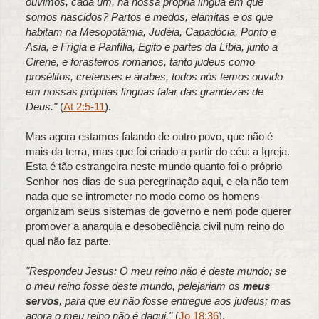
ouvimos, cada um, na nossa própria língua em que
somos nascidos? Partos e medos, elamitas e os que
habitam na Mesopotâmia, Judéia, Capadócia, Ponto e
Asia, e Frígia e Panfília, Egito e partes da Líbia, junto a
Cirene, e forasteiros romanos, tanto judeus como
prosélitos, cretenses e árabes, todos nós temos ouvido
em nossas próprias línguas falar das grandezas de
Deus."
(
At 2:5-11
).
Mas agora estamos falando de outro povo, que não é
mais da terra, mas que foi criado a partir do céu: a Igreja.
Esta é tão estrangeira neste mundo quanto foi o próprio
Senhor nos dias de sua peregrinação aqui, e ela não tem
nada que se intrometer no modo como os homens
organizam seus sistemas de governo e nem pode querer
promover a anarquia e desobediência civil num reino do
qual não faz parte.
"Respondeu Jesus: O meu reino não é deste mundo; se
o meu reino fosse deste mundo, pelejariam os
meus
servos
, para que eu não fosse entregue aos judeus; mas
agora o meu reino não é daqui."
(
Jo 18:36
).