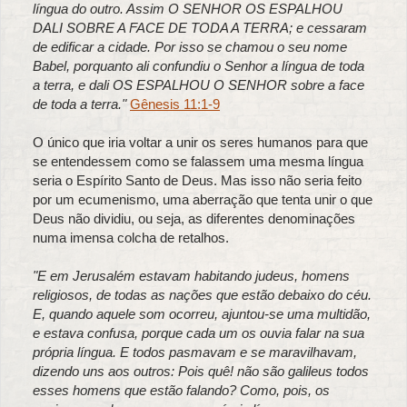
língua do outro. Assim O SENHOR OS ESPALHOU
DALI SOBRE A FACE DE TODA A TERRA; e cessaram
de edificar a cidade. Por isso se chamou o seu nome
Babel, porquanto ali confundiu o Senhor a língua de toda
a terra, e dali OS ESPALHOU O SENHOR sobre a face
de toda a terra."
Gênesis 11:1-9
O único que iria voltar a unir os seres humanos para que
se entendessem como se falassem uma mesma língua
seria o Espírito Santo de Deus. Mas isso não seria feito
por um ecumenismo, uma aberração que tenta unir o que
Deus não dividiu, ou seja, as diferentes denominações
numa imensa colcha de retalhos.
"E em Jerusalém estavam habitando judeus, homens
religiosos, de todas as nações que estão debaixo do céu.
E, quando aquele som ocorreu, ajuntou-se uma multidão,
e estava confusa, porque cada um os ouvia falar na sua
própria língua. E todos pasmavam e se maravilhavam,
dizendo uns aos outros: Pois quê! não são galileus todos
esses homens que estão falando? Como, pois, os