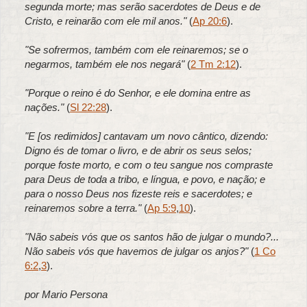
segunda morte; mas serão sacerdotes de Deus e de
Cristo, e reinarão com ele mil anos."
(
Ap 20:6
).
"Se sofrermos, também com ele reinaremos; se o
negarmos, também ele nos negará"
(
2 Tm 2:12
).
"Porque o reino é do Senhor, e ele domina entre as
nações."
(
Sl 22:28
).
"E [os redimidos] cantavam um novo cântico, dizendo:
Digno és de tomar o livro, e de abrir os seus selos;
porque foste morto, e com o teu sangue nos compraste
para Deus de toda a tribo, e língua, e povo, e nação; e
para o nosso Deus nos fizeste reis e sacerdotes; e
reinaremos sobre a terra."
(
Ap 5:9
,
10
).
"Não sabeis vós que os santos hão de julgar o mundo?...
Não sabeis vós que havemos de julgar os anjos?"
(
1 Co
6:2
,
3
).
por Mario Persona