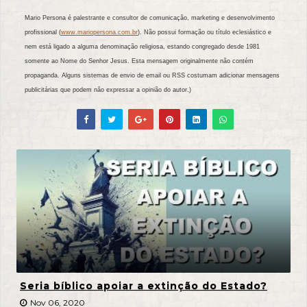
Mario Persona é palestrante e consultor de comunicação, marketing e desenvolvimento
profissional (
www.mariopersona.com.br
). Não possui formação ou título eclesiástico e
nem está ligado a alguma denominação religiosa, estando congregado desde 1981
somente ao Nome do Senhor Jesus. Esta mensagem originalmente não contém
propaganda. Alguns sistemas de envio de email ou RSS costumam adicionar mensagens
publicitárias que podem não expressar a opinião do autor.)
Seria bíblico apoiar a extinção do Estado?
Nov 06, 2020