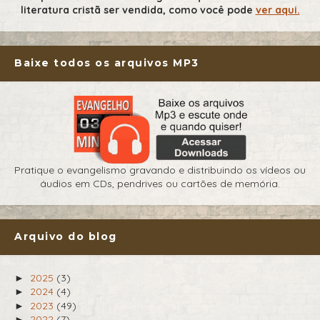
literatura cristã ser vendida, como você pode
ver aqui.
Baixe todos os arquivos MP3
Pratique o evangelismo gravando e distribuindo os vídeos ou
áudios em CDs, pendrives ou cartões de memória.
Arquivo do blog
2025
(3)
►
2024
(4)
►
2023
(49)
►
2022
(7)
►