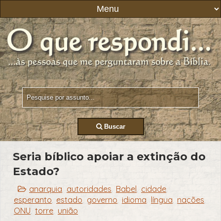
Buscar
Seria bíblico apoiar a extinção do
Estado?
anarquia
autoridades
Babel
cidade
,
,
,
,
esperanto
estado
governo
idioma
língua
nações
,
,
,
,
,
,
ONU
torre
união
,
,