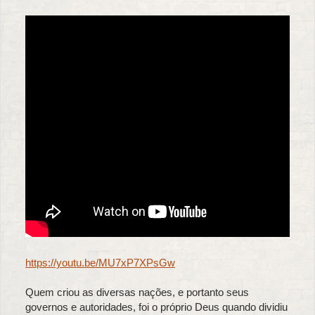
https://youtu.be/MU7xP7XPsGw
Quem criou as diversas nações, e portanto seus
governos e autoridades, foi o próprio Deus quando dividiu