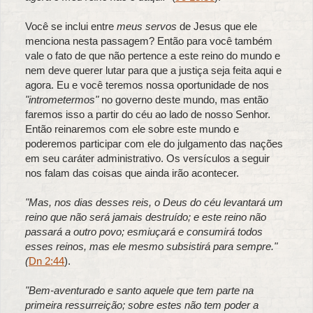
Você se inclui entre
meus servos
de Jesus que ele
menciona nesta passagem? Então para você também
vale o fato de que não pertence a este reino do mundo e
nem deve querer lutar para que a justiça seja feita aqui e
agora. Eu e você teremos nossa oportunidade de nos
"intrometermos"
no governo deste mundo, mas então
faremos isso a partir do céu ao lado de nosso Senhor.
Então reinaremos com ele sobre este mundo e
poderemos participar com ele do julgamento das nações
em seu caráter administrativo. Os versículos a seguir
nos falam das coisas que ainda irão acontecer.
"Mas, nos dias desses reis, o Deus do céu levantará um
reino que não será jamais destruído; e este reino não
passará a outro povo; esmiuçará e consumirá todos
esses reinos, mas ele mesmo subsistirá para sempre."
(
Dn 2:44
).
"Bem-aventurado e santo aquele que tem parte na
primeira ressurreição; sobre estes não tem poder a