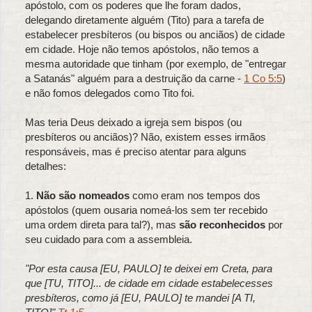
apóstolo, com os poderes que lhe foram dados,
delegando diretamente alguém (Tito) para a tarefa de
estabelecer presbíteros (ou bispos ou anciãos) de cidade
em cidade. Hoje não temos apóstolos, não temos a
mesma autoridade que tinham (por exemplo, de "entregar
a Satanás" alguém para a destruição da carne -
1 Co 5:5
)
e não fomos delegados como Tito foi.
Mas teria Deus deixado a igreja sem bispos (ou
presbíteros ou anciãos)? Não, existem esses irmãos
responsáveis, mas é preciso atentar para alguns
detalhes:
1.
Não são nomeados
como eram nos tempos dos
apóstolos (quem ousaria nomeá-los sem ter recebido
uma ordem direta para tal?), mas
são reconhecidos
por
seu cuidado para com a assembleia.
"Por esta causa [EU, PAULO] te deixei em Creta, para
que [TU, TITO]... de cidade em cidade estabelecesses
presbíteros, como já [EU, PAULO] te mandei [A TI,