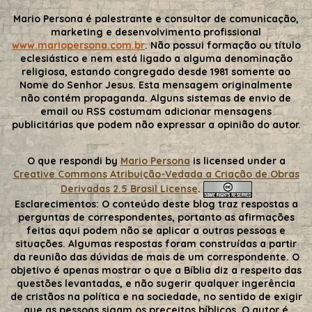
Mario Persona é palestrante e consultor de comunicação,
marketing e desenvolvimento profissional
www.mariopersona.com.br
. Não possui formação ou título
eclesiástico e nem está ligado a alguma denominação
religiosa, estando congregado desde 1981 somente ao
Nome do Senhor Jesus. Esta mensagem originalmente
não contém propaganda. Alguns sistemas de envio de
email ou RSS costumam adicionar mensagens
publicitárias que podem não expressar a opinião do autor.
O que respondi
by
Mario Persona
is licensed under a
Creative Commons Atribuição-Vedada a Criação de Obras
Derivadas 2.5 Brasil License
.
Esclarecimentos:
O conteúdo deste blog traz respostas a
perguntas de correspondentes, portanto as afirmações
feitas aqui podem não se aplicar a outras pessoas e
situações. Algumas respostas foram construídas a partir
da reunião das dúvidas de mais de um correspondente. O
objetivo é apenas mostrar o que a Bíblia diz a respeito das
questões levantadas, e não sugerir qualquer ingerência
de cristãos na política e na sociedade, no sentido de exigir
que as pessoas sigam os preceitos bíblicos. O autor é