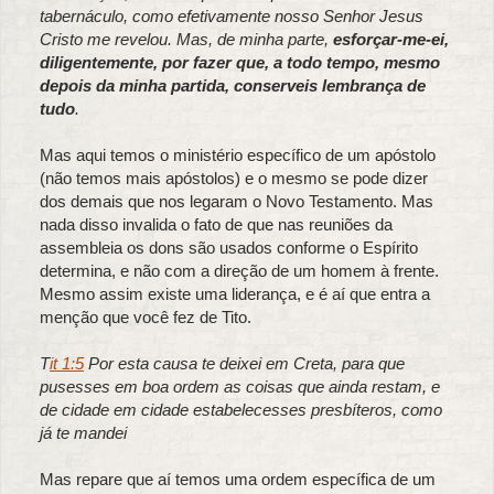
tabernáculo, como efetivamente nosso Senhor Jesus
Cristo me revelou. Mas, de minha parte,
esforçar-me-ei,
diligentemente, por fazer que, a todo tempo, mesmo
depois da minha partida, conserveis lembrança de
tudo
.
Mas aqui temos o ministério específico de um apóstolo
(não temos mais apóstolos) e o mesmo se pode dizer
dos demais que nos legaram o Novo Testamento. Mas
nada disso invalida o fato de que nas reuniões da
assembleia os dons são usados conforme o Espírito
determina, e não com a direção de um homem à frente.
Mesmo assim existe uma liderança, e é aí que entra a
menção que você fez de Tito.
T
it 1:5
Por esta causa te deixei em Creta, para que
pusesses em boa ordem as coisas que ainda restam, e
de cidade em cidade estabelecesses presbíteros, como
já te mandei
Mas repare que aí temos uma ordem específica de um