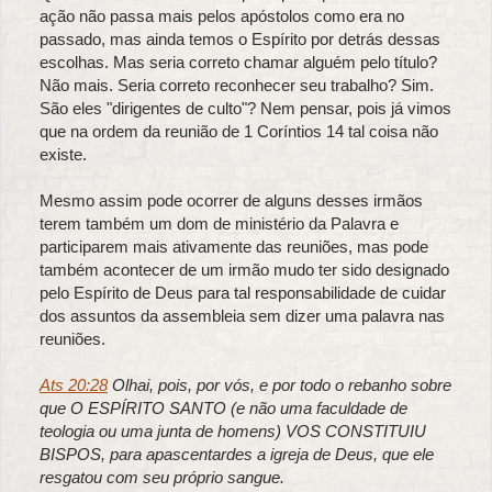
ação não passa mais pelos apóstolos como era no
passado, mas ainda temos o Espírito por detrás dessas
escolhas. Mas seria correto chamar alguém pelo título?
Não mais. Seria correto reconhecer seu trabalho? Sim.
São eles "dirigentes de culto"? Nem pensar, pois já vimos
que na ordem da reunião de 1 Coríntios 14 tal coisa não
existe.
Mesmo assim pode ocorrer de alguns desses irmãos
terem também um dom de ministério da Palavra e
participarem mais ativamente das reuniões, mas pode
também acontecer de um irmão mudo ter sido designado
pelo Espírito de Deus para tal responsabilidade de cuidar
dos assuntos da assembleia sem dizer uma palavra nas
reuniões.
Ats 20:28
Olhai, pois, por vós, e por todo o rebanho sobre
que O ESPÍRITO SANTO (e não uma faculdade de
teologia ou uma junta de homens) VOS CONSTITUIU
BISPOS, para apascentardes a igreja de Deus, que ele
resgatou com seu próprio sangue.