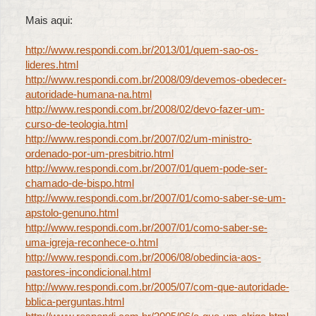
Mais aqui:
http://www.respondi.com.br/2013/01/quem-sao-os-
lideres.html
http://www.respondi.com.br/2008/09/devemos-obedecer-
autoridade-humana-na.html
http://www.respondi.com.br/2008/02/devo-fazer-um-
curso-de-teologia.html
http://www.respondi.com.br/2007/02/um-ministro-
ordenado-por-um-presbitrio.html
http://www.respondi.com.br/2007/01/quem-pode-ser-
chamado-de-bispo.html
http://www.respondi.com.br/2007/01/como-saber-se-um-
apstolo-genuno.html
http://www.respondi.com.br/2007/01/como-saber-se-
uma-igreja-reconhece-o.html
http://www.respondi.com.br/2006/08/obedincia-aos-
pastores-incondicional.html
http://www.respondi.com.br/2005/07/com-que-autoridade-
bblica-perguntas.html