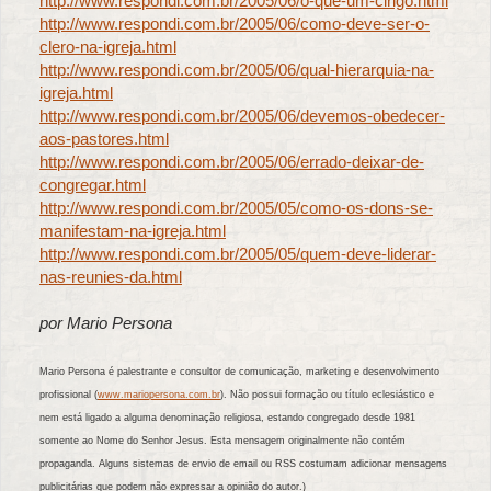
http://www.respondi.com.br/2005/06/o-que-um-clrigo.html
http://www.respondi.com.br/2005/06/como-deve-ser-o-
clero-na-igreja.html
http://www.respondi.com.br/2005/06/qual-hierarquia-na-
igreja.html
http://www.respondi.com.br/2005/06/devemos-obedecer-
aos-pastores.html
http://www.respondi.com.br/2005/06/errado-deixar-de-
congregar.html
http://www.respondi.com.br/2005/05/como-os-dons-se-
manifestam-na-igreja.html
http://www.respondi.com.br/2005/05/quem-deve-liderar-
nas-reunies-da.html
por Mario Persona
Mario Persona é palestrante e consultor de comunicação, marketing e desenvolvimento
profissional (
www.mariopersona.com.br
). Não possui formação ou título eclesiástico e
nem está ligado a alguma denominação religiosa, estando congregado desde 1981
somente ao Nome do Senhor Jesus. Esta mensagem originalmente não contém
propaganda. Alguns sistemas de envio de email ou RSS costumam adicionar mensagens
publicitárias que podem não expressar a opinião do autor.)