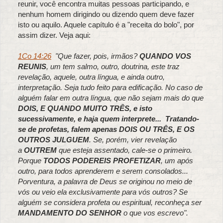
reunir, você encontra muitas pessoas participando, e
nenhum homem dirigindo ou dizendo quem deve fazer
isto ou aquilo. Aquele capítulo é a "receita do bolo", por
assim dizer. Veja aqui:
1Co 14:26
"Que fazer, pois, irmãos?
QUANDO VOS
REUNIS
, um tem salmo, outro, doutrina, este traz
revelação, aquele, outra língua, e ainda outro,
interpretação. Seja tudo feito para edificação. No caso de
alguém falar em outra língua, que não sejam mais do que
DOIS, E QUANDO MUITO TRÊS, e isto
sucessivamente, e haja quem interprete... Tratando-
se de profetas, falem apenas DOIS OU TRÊS, E OS
OUTROS JULGUEM
. Se, porém, vier revelação
a
OUTREM
que esteja assentado, cale-se o primeiro.
Porque
TODOS PODEREIS PROFETIZAR
, um após
outro, para todos aprenderem e serem consolados...
Porventura, a palavra de Deus se originou no meio de
vós ou veio ela exclusivamente para vós outros? Se
alguém se considera profeta ou espiritual, reconheça ser
MANDAMENTO DO SENHOR
o que vos escrevo".