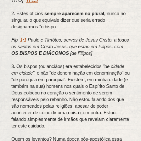
TITO]"
Tt 1:5
2. Estes ofícios
sempre aparecem no plural,
nunca no
singular, o que equivale dizer que seria errado
designarmos "o bispo".
Flp
_1:1
Paulo e Timóteo, servos de Jesus Cristo, a todos
os santos em Cristo Jesus, que estão em Filipos, com
OS BISPOS E DIÁCONOS
[de Filipos]
3. Os bispos (ou anciãos) era estabelecidos
"de cidade
em cidade"
, e não "de denominação em denominação" ou
"de paróquia em paróquia". Existem, em minha cidade (e
também na sua) homens nos quais o Espírito Santo de
Deus colocou no coração o sentimento de serem
responsáveis pelo rebanho. Não estou falando dos que
são nomeados pelas religiões, apesar de poder
acontecer de coincidir uma coisa com outra. Estou
falando simplesmente de irmãos que revelam claramente
ter este cuidado.
Quem os levantou? Numa época pós-apostólica essa