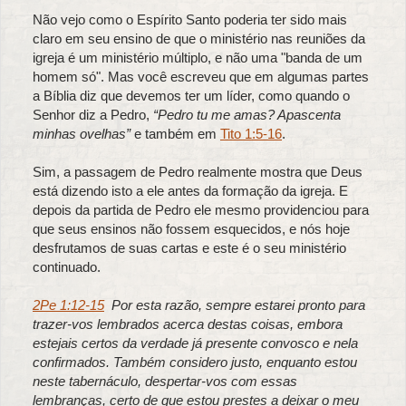
Não vejo como o Espírito Santo poderia ter sido mais
claro em seu ensino de que o ministério nas reuniões da
igreja é um ministério múltiplo, e não uma "banda de um
homem só". Mas você escreveu que em algumas partes
a Bíblia diz que devemos ter um líder, como quando o
Senhor diz a Pedro,
“Pedro tu me amas? Apascenta
minhas ovelhas”
e também em
Tito 1:5-16
.
Sim, a passagem de Pedro realmente mostra que Deus
está dizendo isto a ele antes da formação da igreja. E
depois da partida de Pedro ele mesmo providenciou para
que seus ensinos não fossem esquecidos, e nós hoje
desfrutamos de suas cartas e este é o seu ministério
continuado.
2Pe 1:12-15
Por esta razão, sempre estarei pronto para
trazer-vos lembrados acerca destas coisas, embora
estejais certos da verdade já presente convosco e nela
confirmados. Também considero justo, enquanto estou
neste tabernáculo, despertar-vos com essas
lembranças, certo de que estou prestes a deixar o meu