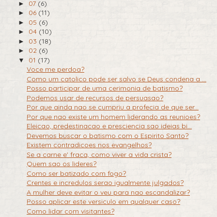
07
(6)
►
06
(11)
►
05
(6)
►
04
(10)
►
03
(18)
►
02
(6)
►
01
(17)
▼
Voce me perdoa?
Como um catolico pode ser salvo se Deus condena a ...
Posso participar de uma cerimonia de batismo?
Podemos usar de recursos de persuasao?
Por que ainda nao se cumpriu a profecia de que ser...
Por que nao existe um homem liderando as reunioes?
Eleicao, predestinacao e presciencia sao ideias bi...
Devemos buscar o batismo com o Espirito Santo?
Existem contradicoes nos evangelhos?
Se a carne e' fraca, como viver a vida crista?
Quem sao os lideres?
Como ser batizado com fogo?
Crentes e incredulos serao igualmente julgados?
A mulher deve evitar o veu para nao escandalizar?
Posso aplicar este versiculo em qualquer caso?
Como lidar com visitantes?