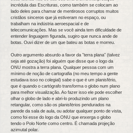
incrédula das Escrituras, como também se colocam ao
lado deles para chamar de mentirosos corruptos muitos
cristãos sinceros que já estiveram no espaço, ou
trabalham na indústria aeroespacial e de
telecomunicações. Mas se você ainda tem dificuldade de
entender linguagem figurada, sugiro que nunca ande de
botas. Ouvi dizer de um que bateu as botas e morreu.
Outro argumento absurdo a favor da "terra plana" (talvez
seja até gozação) foi alguém que disse que o logo da
ONU mostra a terra plana. Qualquer pessoa com um
mínimo de noção de cartografia (no meu tempo a gente
estudava isso no colegial) sabe o que é um planisfério,
que é quando o cartógrafo transforma o globo num plano
para melhor visualização. Ao fazer isso ele pode escolher
olhar o globo de lado e abri-lo produzindo um plano
retangular, como são os planisférios pendurados na
parede da sala de aula, ou adotar qualquer ponto de vista,
como foi esse do logo da ONU que enxerga o globo
tendo o Polo Norte como centro. É chamada projeção
azimutal polar.