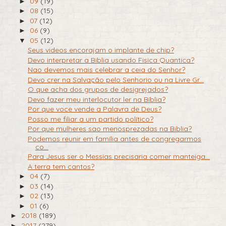
09
(19)
►
08
(15)
►
07
(12)
►
06
(9)
►
05
(12)
▼
Seus videos encorajam o implante de chip?
Devo interpretar a Biblia usando Fisica Quantica?
Nao devemos mais celebrar a ceia do Senhor?
Devo crer na Salvação pelo Senhorio ou na Livre Gr...
O que acha dos grupos de desigrejados?
Devo fazer meu interlocutor ler na Bíblia?
Por que voce vende a Palavra de Deus?
Posso me filiar a um partido político?
Por que mulheres sao menosprezadas na Biblia?
Podemos reunir em família antes de congregarmos
co...
Para Jesus ser o Messias precisaria comer manteiga...
A terra tem cantos?
04
(7)
►
03
(14)
►
02
(13)
►
01
(6)
►
2018
(189)
►
2017
(279)
►