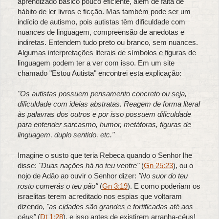
aprendizado básico pouco eficiente, além de falta de
hábito de ler livros e ficção. Mas também pode ser um
indício de autismo, pois autistas têm dificuldade com
nuances de linguagem, compreensão de anedotas e
indiretas. Entendem tudo preto ou branco, sem nuances.
Algumas interpretações literais de símbolos e figuras de
linguagem podem ter a ver com isso. Em um site
chamado "Estou Autista" encontrei esta explicação:
"Os autistas possuem pensamento concreto ou seja,
dificuldade com ideias abstratas. Reagem de forma literal
às palavras dos outros e por isso possuem dificuldade
para entender sarcasmo, humor, metáforas, figuras de
linguagem, duplo sentido, etc."
Imagine o susto que teria Rebeca quando o Senhor lhe
disse:
"Duas nações há no teu ventre"
(
Gn 25:23
), ou o
nojo de Adão ao ouvir o Senhor dizer:
"No suor do teu
rosto comerás o teu pão"
(
Gn 3:19
). E como poderiam os
israelitas terem acreditado nos espias que voltaram
dizendo,
"as cidades são grandes e fortificadas até aos
céus"
(
Dt 1:28
), e isso antes de existirem arranha-céus!