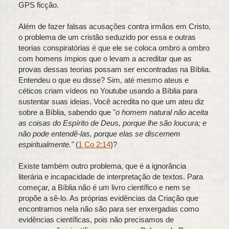
GPS ficção.
Além de fazer falsas acusações contra irmãos em Cristo,
o problema de um cristão seduzido por essa e outras
teorias conspiratórias é que ele se coloca ombro a ombro
com homens ímpios que o levam a acreditar que as
provas dessas teorias possam ser encontradas na Bíblia.
Entendeu o que eu disse? Sim, até mesmo ateus e
céticos criam vídeos no Youtube usando a Bíblia para
sustentar suas ideias. Você acredita no que um ateu diz
sobre a Bíblia, sabendo que "
o homem natural não aceita
as coisas do Espírito de Deus, porque lhe são loucura; e
não pode entendê-las, porque elas se discernem
espiritualmente."
(
1 Co 2:14
)?
Existe também outro problema, que é a ignorância
literária e incapacidade de interpretação de textos. Para
começar, a Bíblia não é um livro científico e nem se
propõe a sê-lo. As próprias evidências da Criação que
encontramos nela não são para ser enxergadas como
evidências científicas, pois não precisamos de