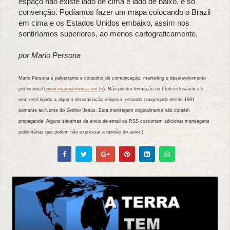
espaço não existe lado de cima e lado de baixo, é só
convenção. Podíamos fazer um mapa colocando o Brazil
em cima e os Estados Unidos embaixo, assim nos
sentiríamos superiores, ao menos cartograficamente.
por Mario Persona
Mario Persona é palestrante e consultor de comunicação, marketing e desenvolvimento
profissional (
www.mariopersona.com.br
). Não possui formação ou título eclesiástico e
nem está ligado a alguma denominação religiosa, estando congregado desde 1981
somente ao Nome do Senhor Jesus. Esta mensagem originalmente não contém
propaganda. Alguns sistemas de envio de email ou RSS costumam adicionar mensagens
publicitárias que podem não expressar a opinião do autor.)