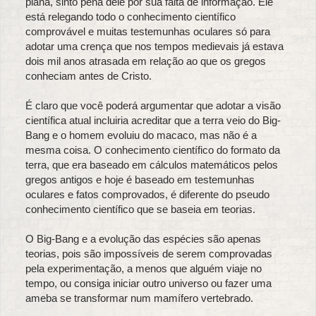
plana, sinto pena dele por sua falta de informação. Ele
está relegando todo o conhecimento científico
comprovável e muitas testemunhas oculares só para
adotar uma crença que nos tempos medievais já estava
dois mil anos atrasada em relação ao que os gregos
conheciam antes de Cristo.
É claro que você poderá argumentar que adotar a visão
científica atual incluiria acreditar que a terra veio do Big-
Bang e o homem evoluiu do macaco, mas não é a
mesma coisa. O conhecimento científico do formato da
terra, que era baseado em cálculos matemáticos pelos
gregos antigos e hoje é baseado em testemunhas
oculares e fatos comprovados, é diferente do pseudo
conhecimento científico que se baseia em teorias.
O Big-Bang e a evolução das espécies são apenas
teorias, pois são impossíveis de serem comprovadas
pela experimentação, a menos que alguém viaje no
tempo, ou consiga iniciar outro universo ou fazer uma
ameba se transformar num mamífero vertebrado.