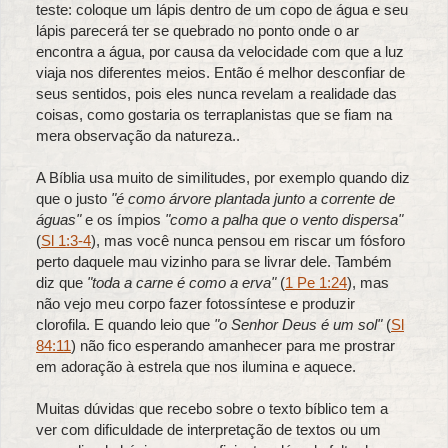
teste: coloque um lápis dentro de um copo de água e seu
lápis parecerá ter se quebrado no ponto onde o ar
encontra a água, por causa da velocidade com que a luz
viaja nos diferentes meios. Então é melhor desconfiar de
seus sentidos, pois eles nunca revelam a realidade das
coisas, como gostaria os terraplanistas que se fiam na
mera observação da natureza..
A Bíblia usa muito de similitudes, por exemplo quando diz
que o justo
"é como árvore plantada junto a corrente de
águas"
e os ímpios
"como a palha que o vento dispersa"
(
Sl 1:3-4
), mas você nunca pensou em riscar um fósforo
perto daquele mau vizinho para se livrar dele. Também
diz que
"toda a carne é como a erva"
(
1 Pe 1:24
), mas
não vejo meu corpo fazer fotossíntese e produzir
clorofila. E quando leio que
"o Senhor Deus é um sol"
(
Sl
84:11
) não fico esperando amanhecer para me prostrar
em adoração à estrela que nos ilumina e aquece.
Muitas dúvidas que recebo sobre o texto bíblico tem a
ver com dificuldade de interpretação de textos ou um