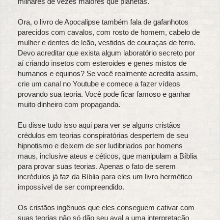
milhares de vezes maiores que planetas.
Ora, o livro de Apocalipse também fala de gafanhotos
parecidos com cavalos, com rosto de homem, cabelo de
mulher e dentes de leão, vestidos de couraças de ferro.
Devo acreditar que exista algum laboratório secreto por
aí criando insetos com esteroides e genes mistos de
humanos e equinos? Se você realmente acredita assim,
crie um canal no Youtube e comece a fazer vídeos
provando sua teoria. Você pode ficar famoso e ganhar
muito dinheiro com propaganda.
Eu disse tudo isso aqui para ver se alguns cristãos
crédulos em teorias conspiratórias despertem de seu
hipnotismo e deixem de ser ludibriados por homens
maus, inclusive ateus e céticos, que manipulam a Bíblia
para provar suas teorias. Apenas o fato de serem
incrédulos já faz da Bíblia para eles um livro hermético
impossível de ser compreendido.
Os cristãos ingênuos que eles conseguem cativar com
suas teorias não só dão seu aval a uma interpretação