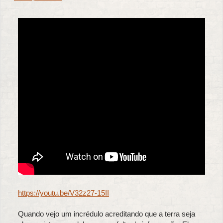
https://youtu.be/V32z27-15II
Quando vejo um incrédulo acreditando que a terra seja