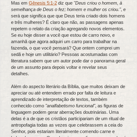
Mas em
Gênesis 5:1-2
diz que
"Deus criou o homem, à
semelhança de Deus o fez;
homem e mulher os criou."
, e
será que significa que que Deus teria criado dois homens
e três mulheres? É claro que não, as passagens apenas
repetem o relato da criação agregando novos elementos.
Se eu hoje disser a você que estou de carro novo, e
amanhã que agora adquiri um carro para trabalhar na
fazenda, o que você pensará? Que ontem comprei um
sedã e hoje um utilitário? Pessoas acostumadas com
literatura sabem que um autor pode dar o panorama geral
de um assunto para depois voltar e revelar seus
detalhes.
Além do aspecto literário da Bíblia, que muitos deixam de
apreciar ou até entendem errado por falta de leitura e
aprendizado de interpretação de textos, também
conhecido como
"analfabetismo funcional"
, as figuras de
linguagem podem gerar aberrações doutrinárias. Uma
delas é a de que os cristãos participariam de um ritual de
antropofagia todas as vezes que celebrassem a ceia do
Senhor, pois estariam literalmente comendo carne e