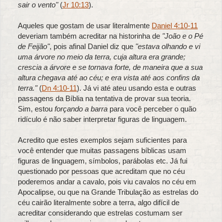
sair o vento"
(
Jr 10:13
).
Aqueles que gostam de usar literalmente
Daniel 4:10-11
deveriam também acreditar na historinha de
"João e o Pé
de Feijão"
, pois afinal Daniel diz que
"estava olhando e vi
uma árvore no meio da terra, cuja altura era grande;
crescia a árvore e se tornava forte, de maneira que a sua
altura chegava até ao céu; e era vista até aos confins da
terra."
(
Dn 4:10-11
). Já vi até ateu usando esta e outras
passagens da Bíblia na tentativa de provar sua teoria.
Sim, estou
forçando a barra
para você perceber o quão
ridículo é não saber interpretar figuras de linguagem.
Acredito que estes exemplos sejam suficientes para
você entender que muitas passagens bíblicas usam
figuras de linguagem, símbolos, parábolas etc. Já fui
questionado por pessoas que acreditam que no céu
poderemos andar a cavalo, pois viu cavalos no céu em
Apocalipse, ou que na Grande Tribulação as estrelas do
céu cairão literalmente sobre a terra, algo difícil de
acreditar considerando que estrelas costumam ser