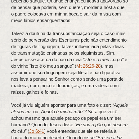
bebendo sangue. Quando criança eu ficava apavorado só
de pensar que poderia, sem querer, morder a hóstia que
o padre colocava em minha boca e sair da missa com
meus lábios ensanguentados.
Talvez a doutrina da transubstanciação seja o caso mais
sério de perversão das Escrituras pelo não entendimento
de figuras de linguagem, talvez influenciada pelas ideias
de transmutação ensinadas pelos alquimistas. Sim,
Jesus disse acerca do pão da ceia
"isto é o meu corpo"
e
do vinho "isto é o meu sangue" (
Mt 26:26-28
), mas
assumir que sua linguagem seja literal e não figurativa
nos leva a pensar no Senhor como sendo uma porta de
madeira, com trinco e dobradiças, e uma videira com
raízes, galhos e folhas.
Você já viu alguém apontar para uma foto e dizer:
“Aquele
ali sou eu”
ou
"Aquela é minha mãe"?
Será que você
achou mesmo que aquele pedaço de papel era um ser
humano? Quando Jesus disse
“Eu sou o pão que desceu
do céu”
(
Jo 6:41
) você entendeu que ele se referia à
figura do maná no deserto. Quando disse
“Eu sou a luz