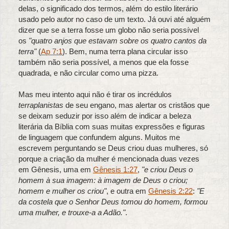
delas, o significado dos termos, além do estilo literário
usado pelo autor no caso de um texto. Já ouvi até alguém
dizer que se a terra fosse um globo não seria possível
os
"quatro anjos que estavam sobre os quatro cantos da
terra"
(
Ap 7:1
). Bem, numa terra plana circular isso
também não seria possível, a menos que ela fosse
quadrada, e não circular como uma pizza.
Mas meu intento aqui não é tirar os incrédulos
terraplanistas
de seu engano, mas alertar os cristãos que
se deixam seduzir por isso além de indicar a beleza
literária da Bíblia com suas muitas expressões e figuras
de linguagem que confundem alguns. Muitos me
escrevem perguntando se Deus criou duas mulheres, só
porque a criação da mulher é mencionada duas vezes
em Gênesis, uma em
Gênesis 1:27
,
"e criou Deus o
homem à sua imagem: à imagem de Deus o criou;
homem e mulher os criou"
, e outra em
Gênesis 2:22
:
"E
da costela que o Senhor Deus tomou do homem, formou
uma mulher, e trouxe-a a Adão."
.