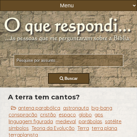
Buscar
A terra tem cantos?
antena parabólica
astronauta
big-bang
,
,
,
conspiração
cristão
espaço
globo
gps
,
,
,
,
,
linguagem figurada
medieval
parábolas
satélite
,
,
,
,
símbolos
Teoria da Evolução
Terra
terra plana
,
,
,
,
terraplanista