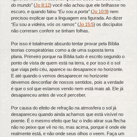
do mundo”
(
Jo 8:12
) você não achou que ele brilhasse no
escuro, e quando falou
“Eu sou a porta”
(
Jo 10:9
) nem
precisou explicar que a linguagem era figurada. Ao dizer
“Eu sou a videira, vós os ramos”
(
Jo 15:5
) os discípulos
não correram conferir se tinham folhas.
Por isso é totalmente absurdo tentar provar pela Bíblia
teorias conspiratórias como a de uma suposta terra
plana. Primeiro porque na Bíblia tudo é escrito segundo o
ponto de vista de quem está na terra, e por isso é o sol
que viaja pelo céu, aparece ou desaparece no horizonte.
E até quando o vemos desaparecer no horizonte
devemos desconfiar de nossos sentidos, pois a verdade
é que o sol que estamos vendo nem está mais ali. Ele já
desapareceu antes de você perceber.
Por causa do efeito de refração na atmosfera o sol já
desapareceu quando ainda achamos que está visível no
poente. É o mesmo efeito que faz o índio atirar sua flecha
não no peixe que vê no rio, mas acima, porque é onde ele
realmente está, e não onde seus olhos o veem. Faça um