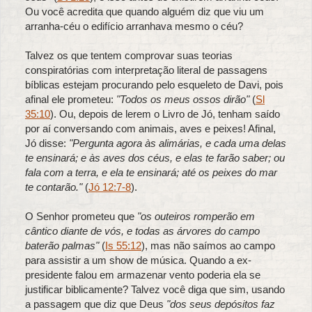
Ou você acredita que quando alguém diz que viu um
arranha-céu o edifício arranhava mesmo o céu?
Talvez os que tentem comprovar suas teorias
conspiratórias com interpretação literal de passagens
bíblicas estejam procurando pelo esqueleto de Davi, pois
afinal ele prometeu:
"Todos os meus ossos dirão"
(
Sl
35:10
). Ou, depois de lerem o Livro de Jó, tenham saído
por aí conversando com animais, aves e peixes! Afinal,
Jó disse:
"Pergunta agora às alimárias, e cada uma delas
te ensinará; e às aves dos céus, e elas te farão saber; ou
fala com a terra, e ela te ensinará; até os peixes do mar
te contarão."
(
Jó 12:7-8
).
O Senhor prometeu que
"os outeiros romperão em
cântico diante de vós, e todas as árvores do campo
baterão palmas"
(
Is 55:12
), mas não saímos ao campo
para assistir a um show de música. Quando a ex-
presidente falou em armazenar vento poderia ela se
justificar biblicamente? Talvez você diga que sim, usando
a passagem que diz que Deus
"dos seus depósitos faz