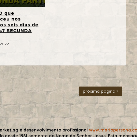
O que
ceu nos
os seis dias de
is? SEGUNDA
 2022
próxima página »
arketing e desenvolvimento profissional
www.mariopersona.c
do desde 1981 somente ao Nome do Senhor Jesus. Esta mensa