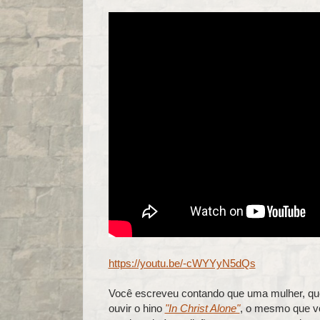
https://youtu.be/-cWYYyN5dQs
Você escreveu contando que uma mulher, que 
ouvir o hino
"In Christ Alone"
, o mesmo que vo