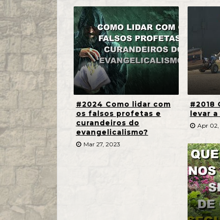
#2024 Como lidar com
#2018 
os falsos profetas e
levar a
curandeiros do
Apr 02,
evangelicalismo?
Mar 27, 2023