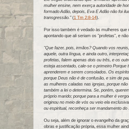
mulher ensine, nem exerça autoridade de home
formado Adão, depois, Eva E Adão não foi il
transgressão."
(
1 Tm 2:8-14
).
Por isso também é vedado às mulheres que mi
apontando que ali seriam os "profetas", e não
"Que fazer, pois, irmãos? Quando vos reunis,
aquele, outra língua, e ainda outro, interpreta
profetas, falem apenas dois ou três, e os out
esteja assentado, cale-se o primeiro Porque t
aprenderem e serem consolados. Os espíritos 
porque Deus não é de confusão, e sim de pa
as mulheres caladas nas igrejas, porque não
também a lei o determina. Se, porém, querem
próprio marido; porque para a mulher é vergo
originou no meio de vós ou veio ela exclusi
ou espiritual, reconheça ser mandamento do 
Ou seja, além de ignorar o evangelho da gr
obras e justificação própria, essa mulher ai