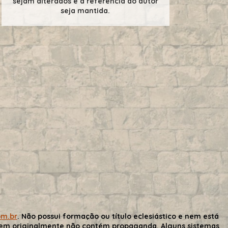
sejam alterados e a referência ao autor
seja mantida.
om.br
. Não possui formação ou título eclesiástico e nem está
gem originalmente não contém propaganda. Alguns sistemas