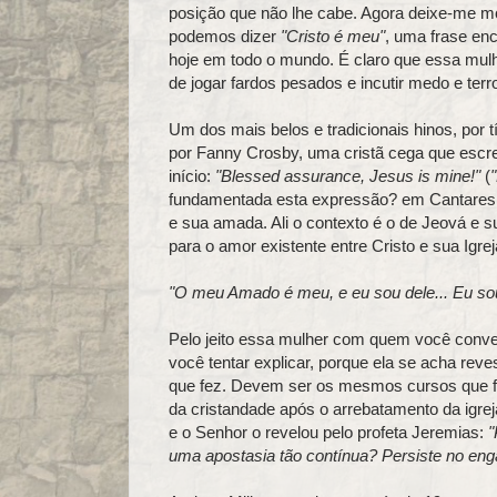
posição que não lhe cabe. Agora deixe-me mo
podemos dizer
"Cristo é meu"
, uma frase en
hoje em todo o mundo. É claro que essa mulh
de jogar fardos pesados e incutir medo e terr
Um dos mais belos e tradicionais hinos, por t
por Fanny Crosby, uma cristã cega que escr
início:
"Blessed assurance, Jesus is mine!"
(
fundamentada esta expressão? em Cantares, q
e sua amada. Ali o contexto é o de Jeová e 
para o amor existente entre Cristo e sua Igre
"O meu Amado é meu, e eu sou dele... Eu s
Pelo jeito essa mulher com quem você conve
você tentar explicar, porque ela se acha reve
que fez. Devem ser os mesmos cursos que far
da cristandade após o arrebatamento da igreja
e o Senhor o revelou pelo profeta Jeremias:
"
uma apostasia tão contínua? Persiste no enga