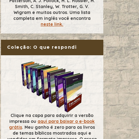
Patterson, A. J. Pollock, H. L. Rossier, H.
Smith, C. Stanley, W. Trotter, G. V.
Wigram e muitos outros. Uma lista
completa em inglês você encontra
neste link.
Coleção: O que respondi
Clique na capa para adquirir a versão
impressa ou
aqui para baixar o e-book
grátis
. Meu ganho é zero para os livros
de temas bíblicos mostrados aqui e
vendidos em formato impresso. O preço