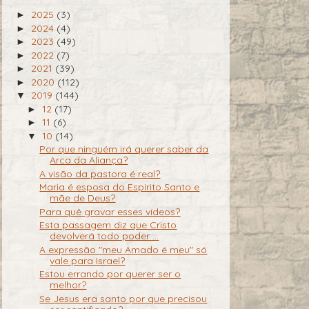
2025
(3)
►
2024
(4)
►
2023
(49)
►
2022
(7)
►
2021
(39)
►
2020
(112)
►
2019
(144)
▼
12
(17)
►
11
(6)
►
10
(14)
▼
Por que ninguém irá querer saber da
Arca da Aliança?
A visão da pastora é real?
Maria é esposa do Espírito Santo e
mãe de Deus?
Para quê gravar esses vídeos?
Esta passagem diz que Cristo
devolverá todo poder ...
A expressão "meu Amado é meu" só
vale para Israel?
Estou errando por querer ser o
melhor?
Se Jesus era santo por que precisou