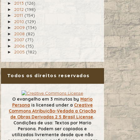
2013
(126)
►
2012
(198)
►
2011
(154)
►
2010
(129)
►
2009
(134)
►
2008
(82)
►
2007
(71)
►
2006
(15)
►
2005
(182)
►
Todos os direitos reservados
O evangelho em 3 minutos
by
Mario
Persona
is licensed under a
Creative
Commons Atribuição-Vedada a Criação
de Obras Derivadas 2.5 Brasil License
.
Condições de uso: Textos por Mario
Persona. Podem ser copiados e
utilizados livremente desde que não