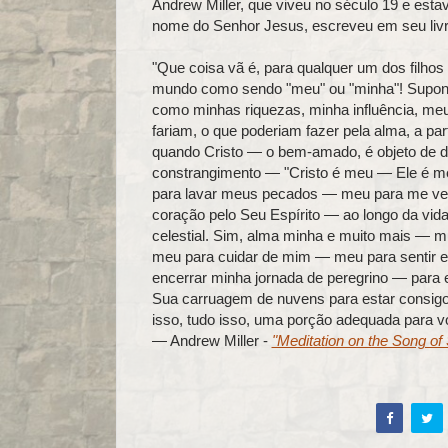
Andrew Miller, que viveu no século 19 e esta
nome do Senhor Jesus, escreveu em seu liv
"Que coisa vã é, para qualquer um dos filhos
mundo como sendo "meu" ou "minha"! Supond
como minhas riquezas, minha influência, me
fariam, o que poderiam fazer pela alma, a p
quando Cristo — o bem-amado, é objeto de d
constrangimento — "Cristo é meu — Ele é
para lavar meus pecados — meu para me ves
coração pelo Seu Espírito — ao longo da vi
celestial. Sim, alma minha e muito mais — mu
meu para cuidar de mim — meu para sentir 
encerrar minha jornada de peregrino — para 
Sua carruagem de nuvens para estar consigo
isso, tudo isso, uma porção adequada para vo
— Andrew Miller -
"Meditation on the Song of