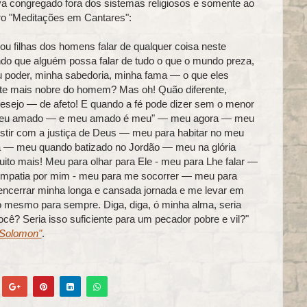
va congregado fora dos sistemas religiosos e somente ao
ro "Meditações em Cantares":
 ou filhas dos homens falar de qualquer coisa neste
o que alguém possa falar de tudo o que o mundo preza,
u poder, minha sabedoria, minha fama — o que eles
arte mais nobre do homem? Mas oh! Quão diferente,
esejo — de afeto! E quando a fé pode dizer sem o menor
 meu amado — e meu amado é meu" — meu agora — meu
tir com a justiça de Deus — meu para habitar no meu
da — meu quando batizado no Jordão — meu na glória
ito mais! Meu para olhar para Ele - meu para Lhe falar —
empatia por mim - meu para me socorrer — meu para
encerrar minha longa e cansada jornada e me levar em
 mesmo para sempre. Diga, diga, ó minha alma, seria
cê? Seria isso suficiente para um pecador pobre e vil?"
 Solomon"
.