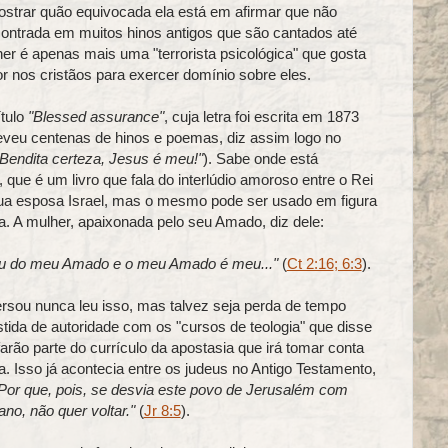
strar quão equivocada ela está em afirmar que não
contrada em muitos hinos antigos que são cantados até
er é apenas mais uma "terrorista psicológica" que gosta
or nos cristãos para exercer domínio sobre eles.
ítulo
"Blessed assurance"
, cuja letra foi escrita em 1873
eveu centenas de hinos e poemas, diz assim logo no
"Bendita certeza, Jesus é meu!"
). Sabe onde está
ue é um livro que fala do interlúdio amoroso entre o Rei
sua esposa Israel, mas o mesmo pode ser usado em figura
ja. A mulher, apaixonada pelo seu Amado, diz dele:
ou do meu Amado e o meu Amado é meu..."
(
Ct 2:16
; 6:3
).
rsou nunca leu isso, mas talvez seja perda de tempo
stida de autoridade com os "cursos de teologia" que disse
ão parte do currículo da apostasia que irá tomar conta
. Isso já acontecia entre os judeus no Antigo Testamento,
Por que, pois, se desvia este povo de Jerusalém com
no, não quer voltar."
(
Jr 8:5
).