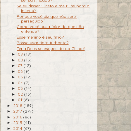
ser santificado?
Se eu disser "Cristo é meu" irei para o
inferno?
Por que você diz que não serei
perseguido?
Como você ousa falar do que não
entende?
Esse menino é seu filho?
Posso usar tiara turbante?
Teria Deus se esquecido da China?
09
(19)
►
08
(15)
►
07
(12)
►
06
(9)
►
05
(12)
►
04
(7)
►
03
(14)
►
02
(13)
►
01
(6)
►
2018
(189)
►
2017
(279)
►
2016
(86)
►
2015
(41)
►
2014
(67)
►