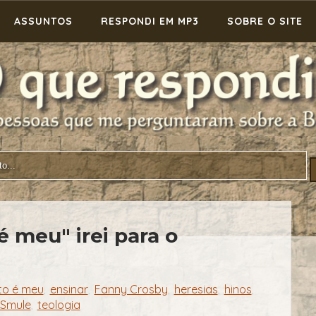
ASSUNTOS
RESPONDI EM MP3
SOBRE O SITE
é meu" irei para o
to é meu
ensinar
Fanny Crosby
heresias
hinos
,
,
,
,
,
Smule
teologia
,