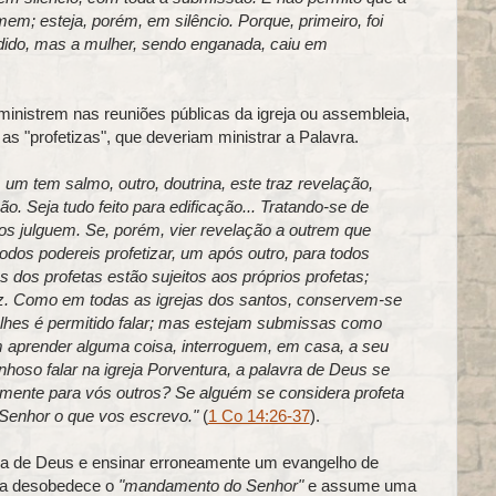
m; esteja, porém, em silêncio. Porque, primeiro, foi
udido, mas a mulher, sendo enganada, caiu em
nistrem nas reuniões públicas da igreja ou assembleia,
 as "profetizas", que deveriam ministrar a Palavra.
 um tem salmo, outro, doutrina, este traz revelação,
ção. Seja tudo feito para edificação... Tratando-se de
ros julguem. Se, porém, vier revelação a outrem que
odos podereis profetizar, um após outro, para todos
dos profetas estão sujeitos aos próprios profetas;
z. Como em todas as igrejas dos santos, conservem-se
 lhes é permitido falar; mas estejam submissas como
 aprender alguma coisa, interroguem, em casa, a seu
nhoso falar na igreja Porventura, a palavra de Deus se
vamente para vós outros? Se alguém se considera profeta
Senhor o que vos escrevo."
(
1 Co 14:26-37
).
aça de Deus e ensinar erroneamente um evangelho de
nda desobedece o
"mandamento do Senhor"
e assume uma