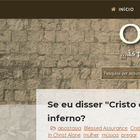
INÍCIO
Se eu disser "Cristo 
inferno?
apostasia
Blessed Assurance
Cris
,
,
In Christ Alone
mulher
música
pregar
,
,
,
,