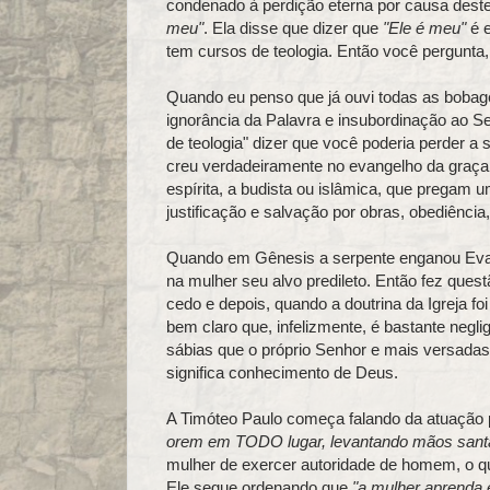
condenado à perdição eterna por causa deste
meu"
. Ela disse que dizer que
"Ele é meu"
é e
tem cursos de teologia. Então você pergunta, 
Quando eu penso que já ouvi todas as bobage
ignorância da Palavra e insubordinação ao S
de teologia" dizer que você poderia perder a
creu verdadeiramente no evangelho da graça d
espírita, a budista ou islâmica, que pregam u
justificação e salvação por obras, obediência
Quando em Gênesis a serpente enganou Eva,
na mulher seu alvo predileto. Então fez que
cedo e depois, quando a doutrina da Igreja f
bem claro que, infelizmente, é bastante ne
sábias que o próprio Senhor e mais versadas 
significa conhecimento de Deus.
A Timóteo Paulo começa falando da atuação 
orem em TODO lugar, levantando mãos santa
mulher de exercer autoridade de homem, o que
Ele segue ordenando que
"a mulher aprenda 