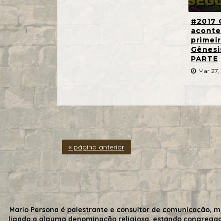
#2017 
aconte
primeir
Gênes
PARTE
Mar 27,
« página anterior
Mario Persona é palestrante e consultor de comunicação, m
ligado a alguma denominação religiosa, estando congrega