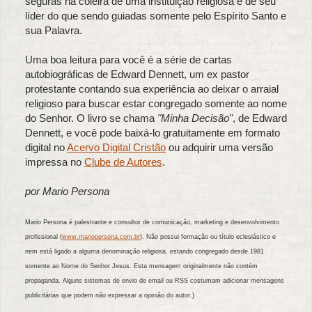
seguras na coleira de uma instituição religiosa e de seu
líder do que sendo guiadas somente pelo Espírito Santo e
sua Palavra.
Uma boa leitura para você é a série de cartas
autobiográficas de Edward Dennett, um ex pastor
protestante contando sua experiência ao deixar o arraial
religioso para buscar estar congregado somente ao nome
do Senhor. O livro se chama
"Minha Decisão"
, de Edward
Dennett, e você pode baixá-lo gratuitamente em formato
digital no
Acervo Digital Cristão
ou adquirir uma versão
impressa no
Clube de Autores
.
por Mario Persona
Mario Persona é palestrante e consultor de comunicação, marketing e desenvolvimento
profissional (
www.mariopersona.com.br
). Não possui formação ou título eclesiástico e
nem está ligado a alguma denominação religiosa, estando congregado desde 1981
somente ao Nome do Senhor Jesus. Esta mensagem originalmente não contém
propaganda. Alguns sistemas de envio de email ou RSS costumam adicionar mensagens
publicitárias que podem não expressar a opinião do autor.)