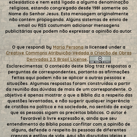
eclesiástico e nem está ligado a alguma denominação
religiosa, estando congregado desde 1981 somente ao
Nome do Senhor Jesus. Esta mensagem originalmente
não contém propaganda. Alguns sistemas de envio de
email ou RSS costumam adicionar mensagens
publicitárias que podem não expressar a opinião do autor.
O que respondi
by
Mario Persona
is licensed under a
Creative Commons Atribuição-Vedada a Criação de Obras
Derivadas 2.5 Brasil License
.
Esclarecimentos:
O conteúdo deste blog traz respostas a
perguntas de correspondentes, portanto as afirmações
feitas aqui podem não se aplicar a outras pessoas e
situações. Algumas respostas foram construídas a partir
da reunião das dúvidas de mais de um correspondente. O
objetivo é apenas mostrar o que a Bíblia diz a respeito das
questões levantadas, e não sugerir qualquer ingerência
de cristãos na política e na sociedade, no sentido de exigir
que as pessoas sigam os preceitos bíblicos. O autor é
favorável à livre expressão e, ainda que seu
entendimento da Bíblia possa conflitar com a opinião de
alguns, defende o respeito às pessoas de diferentes
crenças e estilos de vida. Aqui são discutidas ideias e