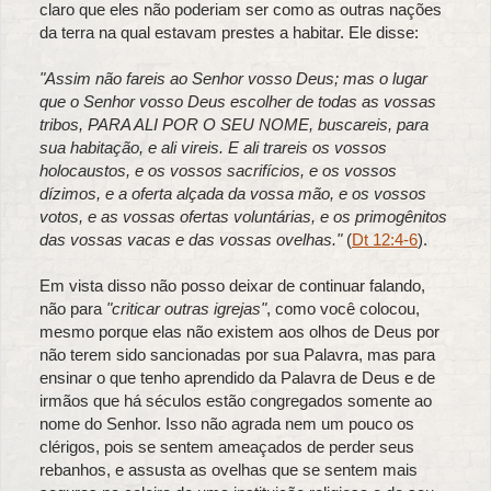
claro que eles não poderiam ser como as outras nações
da terra na qual estavam prestes a habitar. Ele disse:
"Assim não fareis ao Senhor vosso Deus; mas o lugar
que o Senhor vosso Deus escolher de todas as vossas
tribos, PARA ALI POR O SEU NOME, buscareis, para
sua habitação, e ali vireis. E ali trareis os vossos
holocaustos, e os vossos sacrifícios, e os vossos
dízimos, e a oferta alçada da vossa mão, e os vossos
votos, e as vossas ofertas voluntárias, e os primogênitos
das vossas vacas e das vossas ovelhas."
(
Dt 12:4-6
).
Em vista disso não posso deixar de continuar falando,
não para
"criticar outras igrejas"
, como você colocou,
mesmo porque elas não existem aos olhos de Deus por
não terem sido sancionadas por sua Palavra, mas para
ensinar o que tenho aprendido da Palavra de Deus e de
irmãos que há séculos estão congregados somente ao
nome do Senhor. Isso não agrada nem um pouco os
clérigos, pois se sentem ameaçados de perder seus
rebanhos, e assusta as ovelhas que se sentem mais