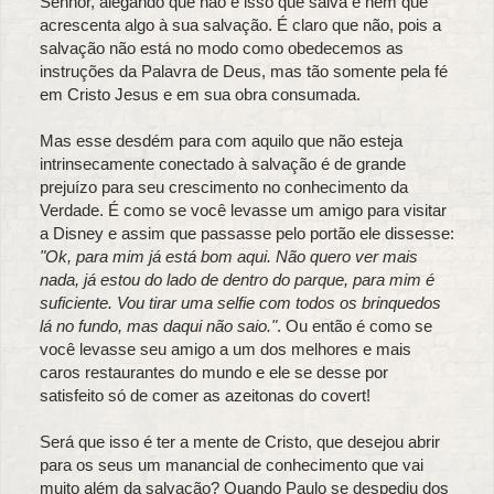
Senhor, alegando que não é isso que salva e nem que
acrescenta algo à sua salvação. É claro que não, pois a
salvação não está no modo como obedecemos as
instruções da Palavra de Deus, mas tão somente pela fé
em Cristo Jesus e em sua obra consumada.
Mas esse desdém para com aquilo que não esteja
intrinsecamente conectado à salvação é de grande
prejuízo para seu crescimento no conhecimento da
Verdade. É como se você levasse um amigo para visitar
a Disney e assim que passasse pelo portão ele dissesse:
"Ok, para mim já está bom aqui. Não quero ver mais
nada, já estou do lado de dentro do parque, para mim é
suficiente. Vou tirar uma selfie com todos os brinquedos
lá no fundo, mas daqui não saio."
. Ou então é como se
você levasse seu amigo a um dos melhores e mais
caros restaurantes do mundo e ele se desse por
satisfeito só de comer as azeitonas do covert!
Será que isso é ter a mente de Cristo, que desejou abrir
para os seus um manancial de conhecimento que vai
muito além da salvação? Quando Paulo se despediu dos