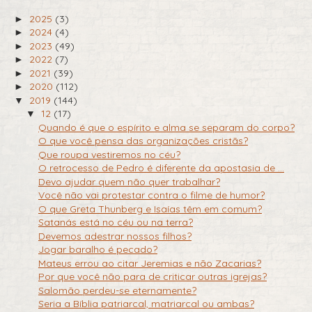
2025
(3)
►
2024
(4)
►
2023
(49)
►
2022
(7)
►
2021
(39)
►
2020
(112)
►
2019
(144)
▼
12
(17)
▼
Quando é que o espírito e alma se separam do corpo?
O que você pensa das organizações cristãs?
Que roupa vestiremos no céu?
O retrocesso de Pedro é diferente da apostasia de ...
Devo ajudar quem não quer trabalhar?
Você não vai protestar contra o filme de humor?
O que Greta Thunberg e Isaías têm em comum?
Satanás está no céu ou na terra?
Devemos adestrar nossos filhos?
Jogar baralho é pecado?
Mateus errou ao citar Jeremias e não Zacarias?
Por que você não para de criticar outras igrejas?
Salomão perdeu-se eternamente?
Seria a Bíblia patriarcal, matriarcal ou ambas?