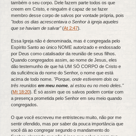
também o seu corpo. Dele fazem parte todos os que
creem em Cristo, e ninguém é capaz de se fazer
membro desse corpo de salvos por vontade própria, pois
"todos os dias acrescentava o Senhor à igreja aqueles
que se haviam de salvar"
(
At 2:47
).
Essa Igreja não é denominada, mas é congregada pelo
Espírito Santo ao único NOME autorizado e endossado
por Deus como catalisador da reunião de seus filhos.
Quando congregados assim, ao nome de Jesus, eles
dão testemunho de que há UM SÓ CORPO de Cristo e
da suficiência do nome do Senhor, o nome que está
acima de todo nome.
"Porque, onde estiverem dois ou
três reunidos
em meu nome
, aí estou eu no meio deles."
(
Mt 18:20
). É só assim que os salvos podem contar com
a presença prometida pelo Senhor em seu meio quando
congregados.
O que você escreveu me entristeceu muito, não por me
sentir ofendido, mas por saber da pouca importância que
você dá ao congregar segundo o mandamento do