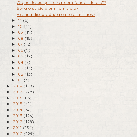
O que Jesus quis dizer com "andar de dia"?
Seria o suicídio um homicídio?
Existiria discordância entre os irmãos?
11
(6)
►
10
(14)
►
09
(19)
►
08
(15)
►
07
(12)
►
06
(9)
►
05
(12)
►
04
(7)
►
03
(14)
►
02
(13)
►
01
(6)
►
2018
(189)
►
2017
(279)
►
2016
(86)
►
2015
(41)
►
2014
(67)
►
2013
(126)
►
2012
(198)
►
2011
(154)
►
2010
(129)
►