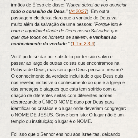
irmãos de Éfeso ele disse:
"Nunca deixei de vos anunciar
todo o conselho de Deus
."
(
At 20:27
). Em outra
passagem ele deixa claro que a vontade de Deus vai
muito além da salvação de uma pessoa:
"Porque isto é
bom e agradável diante de Deus nosso Salvador, que
quer que todos os homens se salvem,
e venham ao
conhecimento da verdade
."
(
1 Tm 2:3-4
).
Você pode se dar por satisfeito por ter sido salvo e
passar ao largo de outras coisas que encontramos na
Palavra de Deus, mas será que Deus pensa o mesmo?
O conhecimento da verdade inclui tudo o que Deus quis
nos revelar, inclusive o conhecimento do que é a Igreja e
das ameaças e ataques que esta tem sofrido com a
criação de diferentes seitas com diferentes nomes
desprezando o ÚNICO NOME dado por Deus para
identificar os cristãos e o lugar onde deveriam congregar:
o NOME DE JESUS. Grave bem isto: O lugar não é um
templo ou instituição; o lugar é o NOME.
Foi isso que o Senhor ensinou aos israelitas, deixando