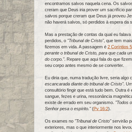
encontramos salvos naquela cena. Os salvos 
creram que Deus iria prover um sacrifício pa
salvos porque creram que Deus já proveu Je
não haverá salvos, só perdidos à espera da 
Mas a prestação de contas da qual eu falav
perdidos, o
"Tribunal de Cristo"
, que tem mais
fizemos em vida. A passagem é
2 Coríntios 
perante o tribunal de Cristo, para que cada 
do corpo."
. Repare que aqui fala do que fize
seu corpo antes mesmo de se converter.
Eu diria que, numa tradução livre, seria algo
escancarada diante do tribunal de Cristo"
. Um
consultório fingir que está tudo bem. Outra é 
sangue, fezes e urina, ressonância magnétic
existe de errado em seu organismo.
"Todos 
Senhor pesa o espírito."
(
Pv 16:2
).
Os exames no
"Tribunal de Cristo"
servirão p
exteriores, mas o que interiormente nos levou