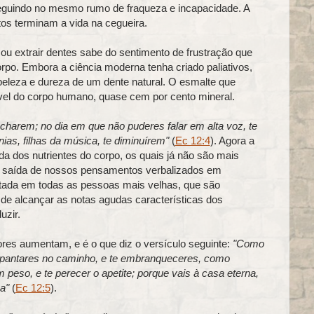
guindo no mesmo rumo de fraqueza e incapacidade. A
tos terminam a vida na cegueira.
u extrair dentes sabe do sentimento de frustração que
rpo. Embora a ciência moderna tenha criado paliativos,
beleza e dureza de um dente natural. O esmalte que
ável do corpo humano, quase cem por cento mineral.
 fecharem; no dia em que não puderes falar em alta voz, te
ias, filhas da música, te diminuírem"
(
Ec 12:4
). Agora a
a dos nutrientes do corpo, os quais já não são mais
saída de nossos pensamentos verbalizados em
ectada em todas as pessoas mais velhas, que são
 de alcançar as notas agudas características dos
uzir.
res aumentam, e é o que diz o versículo seguinte:
"Como
spantares no caminho, e te embranqueceres, como
m peso, e te perecer o apetite; porque vais à casa eterna,
ça"
(
Ec 12:5
).