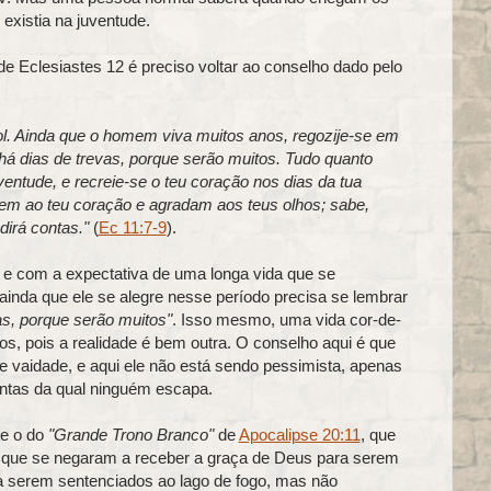
xistia na juventude.
e Eclesiastes 12 é preciso voltar ao conselho dado pelo
sol. Ainda que o homem viva muitos anos, regozije-se em
há dias de trevas, porque serão muitos. Tudo quanto
ventude, e recreie-se o teu coração nos dias da tua
em ao teu coração e agradam aos teus olhos; sabe,
irá contas."
(
Ec 11:7-9
).
 com a expectativa de uma longa vida que se
ainda que ele se alegre nesse período precisa se lembrar
as, porque serão muitos"
. Isso mesmo, uma vida cor-de-
s, pois a realidade é bem outra. O conselho aqui é que
 vaidade, e aqui ele não está sendo pessimista, apenas
ontas da qual ninguém escapa.
te o do
"Grande Trono Branco"
de
Apocalipse 20:11
, que
s que se negaram a receber a graça de Deus para serem
a serem sentenciados ao lago de fogo, mas não