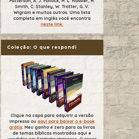
Patterson, A. J. Pollock, H. L. Rossier, H.
Smith, C. Stanley, W. Trotter, G. V.
Wigram e muitos outros. Uma lista
completa em inglês você encontra
neste link.
Coleção: O que respondi
Clique na capa para adquirir a versão
impressa ou
aqui para baixar o e-book
grátis
. Meu ganho é zero para os livros
de temas bíblicos mostrados aqui e
vendidos em formato impresso. O preço