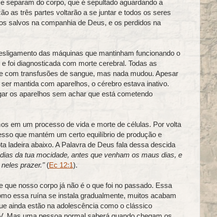
se separam do corpo, que é sepultado aguardando a
o as três partes voltarão a se juntar e todos os seres
s salvos na companhia de Deus, e os perdidos na
 desligamento das máquinas que mantinham funcionando o
e foi diagnosticada com morte cerebral. Todas as
usive com transfusões de sangue, mas nada mudou. Apesar
 ser mantida com aparelhos, o cérebro estava inativo.
gar os aparelhos sem achar que está cometendo
 em um processo de vida e morte de células. Por volta
cesso que mantém um certo equilíbrio de produção e
ota ladeira abaixo. A Palavra de Deus fala dessa descida
 dias da tua mocidade, antes que venham os maus dias, e
neles prazer."
(
Ec 12:1
).
 que nosso corpo já não é o que foi no passado. Essa
omo essa ruína se instala gradualmente, muitos acabam
ue ainda estão na adolescência como o clássico
a TV. Mas uma pessoa normal saberá quando chegam os