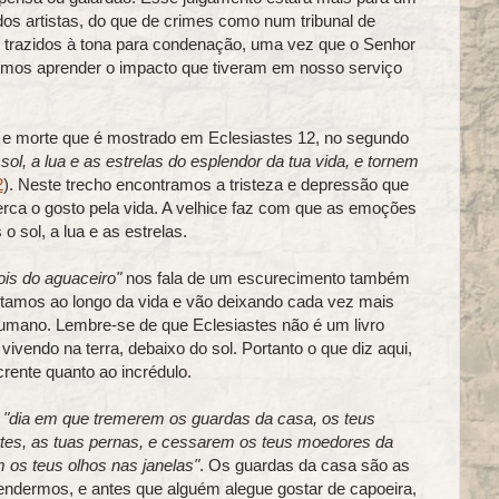
os artistas, do que de crimes como num tribunal de
trazidos à tona para condenação, uma vez que o Senhor
emos aprender o impacto que tiveram em nosso serviço
e morte que é mostrado em Eclesiastes 12, no segundo
l, a lua e as estrelas do esplendor da tua vida, e tornem
2
). Neste trecho encontramos a tristeza e depressão que
rca o gosto pela vida. A velhice faz com que as emoções
sol, a lua e as estrelas.
ois do aguaceiro"
nos fala de um escurecimento também
tamos ao longo da vida e vão deixando cada vez mais
humano. Lembre-se de que Eclesiastes não é um livro
vendo na terra, debaixo do sol. Portanto o que diz aqui,
rente quanto ao incrédulo.
o
"dia em que tremerem os guardas da casa, os teus
rtes, as tuas pernas, e cessarem os teus moedores da
 os teus olhos nas janelas"
. Os guardas da casa são as
ndermos, e antes que alguém alegue gostar de capoeira,