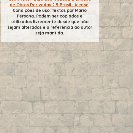
de Obras Derivadas 2.5 Brasil License
.
Condições de uso: Textos por Mario
Persona. Podem ser copiados e
utilizados livremente desde que não
sejam alterados e a referência ao autor
seja mantida.