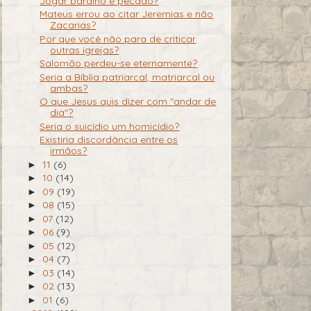
Jogar baralho é pecado?
Mateus errou ao citar Jeremias e não
Zacarias?
Por que você não para de criticar
outras igrejas?
Salomão perdeu-se eternamente?
Seria a Bíblia patriarcal, matriarcal ou
ambas?
O que Jesus quis dizer com "andar de
dia"?
Seria o suicídio um homicídio?
Existiria discordância entre os
irmãos?
11
(6)
►
10
(14)
►
09
(19)
►
08
(15)
►
07
(12)
►
06
(9)
►
05
(12)
►
04
(7)
►
03
(14)
►
02
(13)
►
01
(6)
►