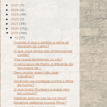
2025
(3)
►
2024
(4)
►
2023
(49)
►
2022
(7)
►
2021
(39)
►
2020
(112)
►
2019
(144)
▼
12
(17)
▼
Quando é que o espírito e alma se
separam do corpo?
O que você pensa das organizações
cristãs?
Que roupa vestiremos no céu?
O retrocesso de Pedro é diferente da
apostasia de ...
Devo ajudar quem não quer
trabalhar?
Você não vai protestar contra o filme
de humor?
O que Greta Thunberg e Isaías têm
em comum?
Satanás está no céu ou na terra?
Devemos adestrar nossos filhos?