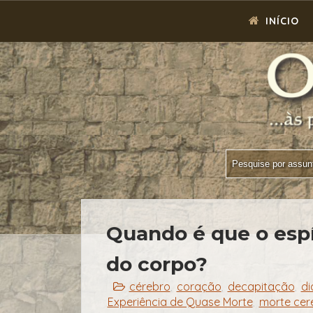
INÍCIO
Quando é que o espí
do corpo?
cérebro
coração
decapitação
di
,
,
,
Experiência de Quase Morte
morte cer
,