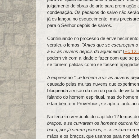
julgamento de obras de arte para premiação d
condenação. Os pecados do salvo não serão 
já os lançou no esquecimento, mas precisar
para o Senhor depois de salvos.
Continuando no processo de envelhecimento 
versículo lemos:
"Antes que se escureçam o so
a vir as nuvens depois do aguaceiro"
(
Ec 12:
podem vir com a idade e fazer com que se pe
se tornem pálidas como se fossem apagados o 
A expressão
"...e tornem a vir as nuvens dep
causado pelas muitas nuvens que experimen
bloqueada a visão do céu do ponto de vista 
falando do homem espiritual, mas do homem vi
e também em Provérbios, se aplica tanto ao c
No terceiro versículo do capítulo 12 lemos d
braços, e se curvarem os homens outrora fo
boca, por já serem poucos, e se escurecerem
mãos e os braços, que usamos para nos defe