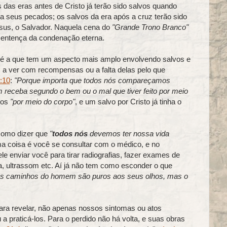
das eras antes de Cristo já terão sido salvos quando
ra seus pecados; os salvos da era após a cruz terão sido
sus, o Salvador. Naquela cena do
"Grande Trono Branco"
sentença da condenação eterna.
a é a que tem um aspecto mais amplo envolvendo salvos e
 a ver com recompensas ou a falta delas pelo que
5:10
:
"Porque importa que todos nós compareçamos
um receba segundo o bem ou o mal que tiver feito por meio
mos
"por meio do corpo"
, e um salvo por Cristo já tinha o
 como dizer que
"
todos nós
devemos ter nossa vida
a coisa é você se consultar com o médico, e no
ele enviar você para tirar radiografias, fazer exames de
a, ultrassom etc. Aí já não tem como esconder o que
os caminhos do homem são puros aos seus olhos, mas o
ara revelar, não apenas nossos sintomas ou atos
 a praticá-los. Para o perdido não há volta, e suas obras