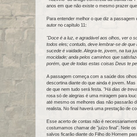
anos em que não existe o mesmo prazer que e
Para entender melhor o que diz a passagem d
autor no capítulo 11:
"Doce é a luz, e agradável aos olhos, ver o 
todos eles; contudo, deve lembrar-se de que 
sucede é vaidade. Alegra-te, jovem, na tua ju
mocidade; anda pelos caminhos que satisfaz
porém, que de todas estas coisas Deus te ped
A passagem começa com a saúde dos olhos e
descortina diante do que ainda é jovem. Mas 
de que nem tudo será festa.
"Há dias de trev
rosa só de alegrias é uma miragem para louco
até mesmo os melhores dias não passarão de
realista. No final haverá uma prestação de c
Esse acerto de contas não é necessariamen
costumamos chamar de "juízo final". Nele o
salvos ficarão diante do Filho do Homem par