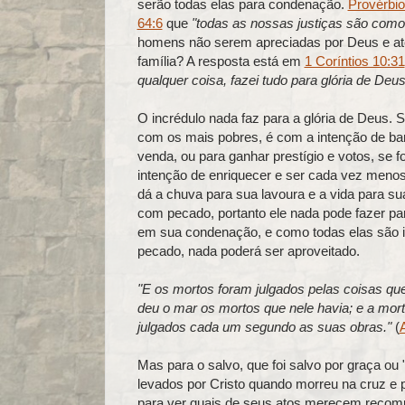
serão todas elas para condenação.
Provérbio
64:6
que
"todas as nossas justiças são como
homens não serem apreciadas por Deus e até 
família? A resposta está em
1 Coríntios 10:31
qualquer coisa, fazei tudo para glória de Deus
O incrédulo nada faz para a glória de Deus. 
com os mais pobres, é com a intenção de b
venda, ou para ganhar prestígio e votos, se f
intenção de enriquecer e ser cada vez men
dá a chuva para sua lavoura e a vida para s
com pecado, portanto ele nada pode fazer pa
em sua condenação, e como todas elas são i
pecado, nada poderá ser aproveitado.
"E os mortos foram julgados pelas coisas qu
deu o mar os mortos que nele havia; e a mort
julgados cada um segundo as suas obras."
(
Mas para o salvo, que foi salvo por graça ou 
levados por Cristo quando morreu na cruz e p
para ver quais de seus atos merecem recomp