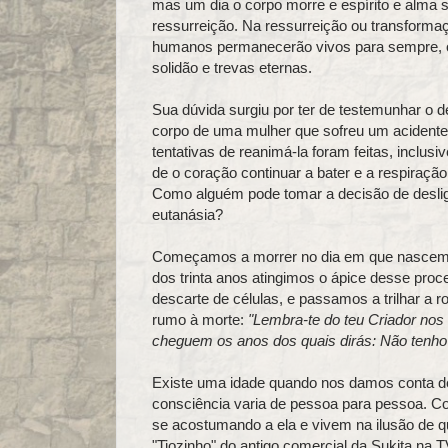
mas um dia o corpo morre e espírito e alma 
ressurreição. Na ressurreição ou transformaçã
humanos permanecerão vivos para sempre, o
solidão e trevas eternas.
Sua dúvida surgiu por ter de testemunhar o
corpo de uma mulher que sofreu um acidente 
tentativas de reanimá-la foram feitas, incl
de o coração continuar a bater e a respiração
Como alguém pode tomar a decisão de desli
eutanásia?
Começamos a morrer no dia em que nascemos
dos trinta anos atingimos o ápice desse pro
descarte de células, e passamos a trilhar a r
rumo à morte:
"Lembra-te do teu Criador nos
cheguem os anos dos quais dirás: Não tenho 
Existe uma idade quando nos damos conta de
consciência varia de pessoa para pessoa. C
se acostumando a ela e vivem na ilusão de q
"Tiozinho" do antigo comercial da Sukita n