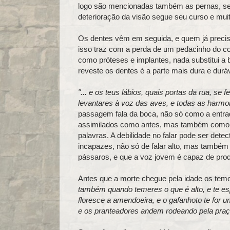
logo são mencionadas também as pernas, se
deterioração da visão segue seu curso e mui
Os dentes vêm em seguida, e quem já preciso
isso traz com a perda de um pedacinho do co
como próteses e implantes, nada substitui a 
reveste os dentes é a parte mais dura e dur
"... e os teus lábios, quais portas da rua, se
levantares à voz das aves, e todas as harmon
passagem fala da boca, não só como a entrad
assimilados como antes, mas também como 
palavras. A debilidade no falar pode ser det
incapazes, não só de falar alto, mas também
pássaros, e que a voz jovem é capaz de prod
Antes que a morte chegue pela idade os temo
também quando temeres o que é alto, e te e
floresce a amendoeira, e o gafanhoto te for u
e os pranteadores andem rodeando pela pra