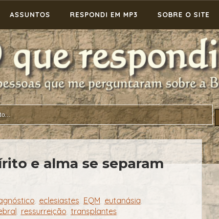
ASSUNTOS
RESPONDI EM MP3
SOBRE O SITE
rito e alma se separam
agnóstico
eclesiastes
EQM
eutanásia
,
,
,
,
ebral
ressurreição
transplantes
,
,