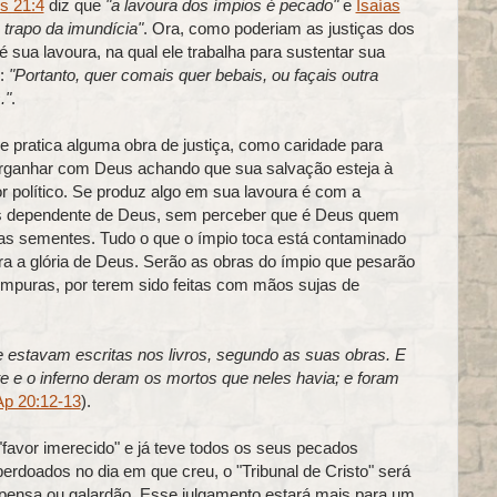
s 21:4
diz que
"a lavoura dos ímpios é pecado"
e
Isaías
 trapo da imundícia"
. Ora, como poderiam as justiças dos
sua lavoura, na qual ele trabalha para sustentar sua
:
"Portanto, quer comais quer bebais, ou façais outra
."
.
Se pratica alguma obra de justiça, como caridade para
arganhar com Deus achando que sua salvação esteja à
or político. Se produz algo em sua lavoura é com a
os dependente de Deus, sem perceber que é Deus quem
uas sementes. Tudo o que o ímpio toca está contaminado
ra a glória de Deus. Serão as obras do ímpio que pesarão
mpuras, por terem sido feitas com mãos sujas de
e estavam escritas nos livros, segundo as suas obras. E
e e o inferno deram os mortos que neles havia; e foram
Ap 20:12-13
).
"favor imerecido" e já teve todos os seus pecados
erdoados no dia em que creu, o "Tribunal de Cristo" será
ensa ou galardão. Esse julgamento estará mais para um