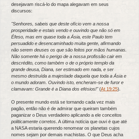
desejavam riscá-lo do mapa alegavam em seus
discursos:
"Senhores, sabeis que deste ofício vem a nossa
prosperidade e estais vendo e ouvindo que não só em
Éfeso, mas em quase toda a Ásia, este Paulo tem
persuadido e desencaminhado muita gente, afirmando
não serem deuses os que são feitos por mãos humanas.
Não somente há o perigo de a nossa profissão cair em
descrédito, como também o de o próprio templo da
grande deusa, Diana, ser estimado em nada, e ser
mesmo destruída a majestade daquela que toda a Ásia e
o mundo adoram. Ouvindo isto, encheram-se de furor e
clamavam: Grande é a Diana dos efésios!"
(
At 19:25
).
O presente mundo está se tornando cada vez mais
pagão, então não é de admirar que queiram também
paganizar o Deus verdadeiro aplicando a ele conceitos
politicamente corretos
. A última notícia que ouvi é que até
a NASA estaria querendo renomear os planetas cujos
nomes sejam por demais machistas. O que Deus acha