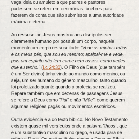
vaga ideia ou amuleto a que padres e pastores
pudessem se referir em cerimônias fúnebres para
fazerem de conta que são submissos a uma autoridade
máxima e eterna.
Ao ressuscitar, Jesus mostrou aos discípulos ser
claramente humano por possuir um corpo, naquele
momento um corpo ressuscitado:
"Vede as minhas mãos
e os meus pés, que sou eu mesmo; apalpai-me e vede,
pois um espírito não tem carne nem ossos, como vedes
que eu tenho."
(
Lc 24:39
). O Filho de Deus (que também
é um Ser divino) tinha vindo ao mundo como menino, ou
seja, um ser humano do gênero masculino, tanto quando
foi profetizado quanto quando a profecia se realizou.
Repare também que em dezenas de passagens Jesus
se refere a Deus como
"Pai"
e não
"Mãe"
, como querem
algumas religiões pagãs ou movimentos esotéricos.
Outra evidência é a do texto bíblico. No Novo Testamento
existem quase mil versículos onde a palavra
"theos"
, que
é um substantivo masculino no grego, é usada para se
referir a Deus. Os muitos títulos dados a Deus na Bíblia