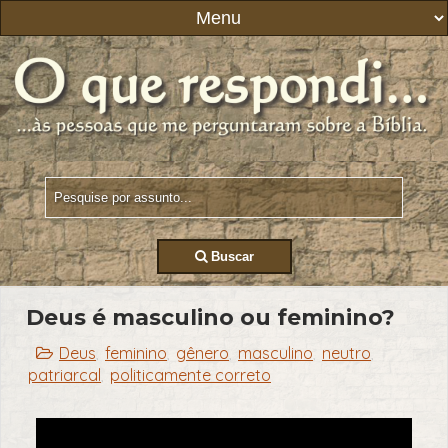
Buscar
Deus é masculino ou feminino?
Deus
feminino
gênero
masculino
neutro
,
,
,
,
,
patriarcal
politicamente correto
,