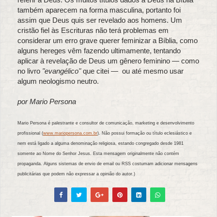
também aparecem na forma masculina, portanto foi
assim que Deus quis ser revelado aos homens. Um
cristão fiel às Escrituras não terá problemas em
considerar um erro grave querer feminizar a Bíblia, como
alguns hereges vêm fazendo ultimamente, tentando
aplicar à revelação de Deus um gênero feminino — como
no livro
"evangélico"
que citei — ou até mesmo usar
algum neologismo neutro.
por Mario Persona
Mario Persona é palestrante e consultor de comunicação, marketing e desenvolvimento
profissional (
www.mariopersona.com.br
). Não possui formação ou título eclesiástico e
nem está ligado a alguma denominação religiosa, estando congregado desde 1981
somente ao Nome do Senhor Jesus. Esta mensagem originalmente não contém
propaganda. Alguns sistemas de envio de email ou RSS costumam adicionar mensagens
publicitárias que podem não expressar a opinião do autor.)