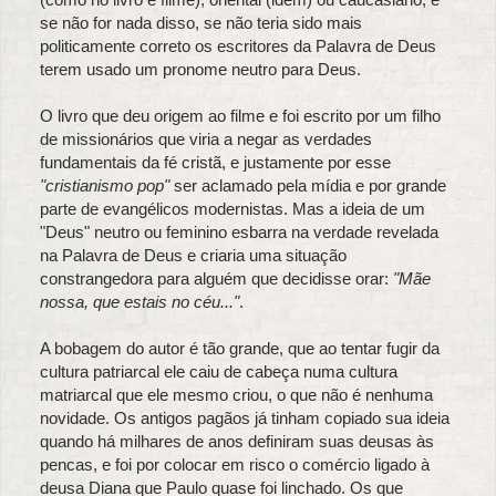
se não for nada disso, se não teria sido mais
politicamente correto os escritores da Palavra de Deus
terem usado um pronome neutro para Deus.
O livro que deu origem ao filme e foi escrito por um filho
de missionários que viria a negar as verdades
fundamentais da fé cristã, e justamente por esse
"cristianismo pop"
ser aclamado pela mídia e por grande
parte de evangélicos modernistas. Mas a ideia de um
"Deus" neutro ou feminino esbarra na verdade revelada
na Palavra de Deus e criaria uma situação
constrangedora para alguém que decidisse orar:
"Mãe
nossa, que estais no céu..."
.
A bobagem do autor é tão grande, que ao tentar fugir da
cultura patriarcal ele caiu de cabeça numa cultura
matriarcal que ele mesmo criou, o que não é nenhuma
novidade. Os antigos pagãos já tinham copiado sua ideia
quando há milhares de anos definiram suas deusas às
pencas, e foi por colocar em risco o comércio ligado à
deusa Diana que Paulo quase foi linchado. Os que