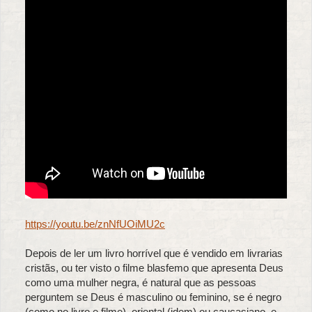
https://youtu.be/znNfUOiMU2c
Depois de ler um livro horrível que é vendido em livrarias
cristãs, ou ter visto o filme blasfemo que apresenta Deus
como uma mulher negra, é natural que as pessoas
perguntem se Deus é masculino ou feminino, se é negro
(como no livro e filme), oriental (idem) ou caucasiano, e