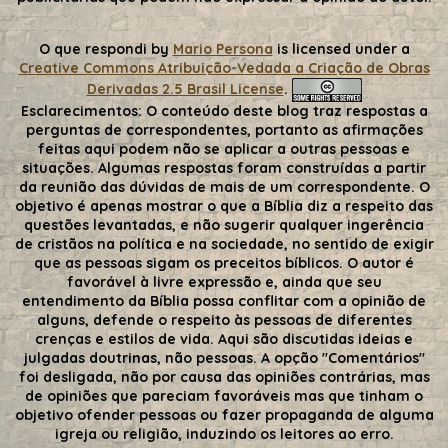
O que respondi
by
Mario Persona
is licensed under a
Creative Commons Atribuição-Vedada a Criação de Obras
Derivadas 2.5 Brasil License
.
Esclarecimentos:
O conteúdo deste blog traz respostas a
perguntas de correspondentes, portanto as afirmações
feitas aqui podem não se aplicar a outras pessoas e
situações. Algumas respostas foram construídas a partir
da reunião das dúvidas de mais de um correspondente. O
objetivo é apenas mostrar o que a Bíblia diz a respeito das
questões levantadas, e não sugerir qualquer ingerência
de cristãos na política e na sociedade, no sentido de exigir
que as pessoas sigam os preceitos bíblicos. O autor é
favorável à livre expressão e, ainda que seu
entendimento da Bíblia possa conflitar com a opinião de
alguns, defende o respeito às pessoas de diferentes
crenças e estilos de vida. Aqui são discutidas ideias e
julgadas doutrinas, não pessoas. A opção "Comentários"
foi desligada, não por causa das opiniões contrárias, mas
de opiniões que pareciam favoráveis mas que tinham o
objetivo ofender pessoas ou fazer propaganda de alguma
igreja ou religião, induzindo os leitores ao erro.