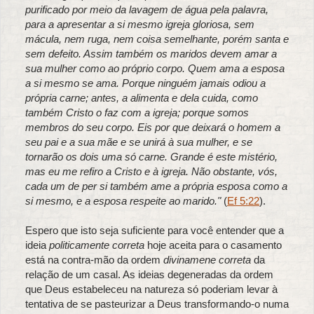
purificado por meio da lavagem de água pela palavra,
para a apresentar a si mesmo igreja gloriosa, sem
mácula, nem ruga, nem coisa semelhante, porém santa e
sem defeito. Assim também os maridos devem amar a
sua mulher como ao próprio corpo. Quem ama a esposa
a si mesmo se ama. Porque ninguém jamais odiou a
própria carne; antes, a alimenta e dela cuida, como
também Cristo o faz com a igreja; porque somos
membros do seu corpo. Eis por que deixará o homem a
seu pai e a sua mãe e se unirá à sua mulher, e se
tornarão os dois uma só carne. Grande é este mistério,
mas eu me refiro a Cristo e à igreja. Não obstante, vós,
cada um de per si também ame a própria esposa como a
si mesmo, e a esposa respeite ao marido."
(
Ef 5:22
).
Espero que isto seja suficiente para você entender que a
ideia
politicamente correta
hoje aceita para o casamento
está na contra-mão da ordem
divinamene correta
da
relação de um casal. As ideias degeneradas da ordem
que Deus estabeleceu na natureza só poderiam levar à
tentativa de se pasteurizar a Deus transformando-o numa