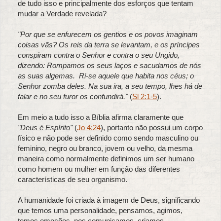
de tudo isso e principalmente dos esforços que tentam
mudar a Verdade revelada?
"Por que se enfurecem os gentios e os povos imaginam
coisas vãs? Os reis da terra se levantam, e os príncipes
conspiram contra o Senhor e contra o seu Ungido,
dizendo: Rompamos os seus laços e sacudamos de nós
as suas algemas. Ri-se aquele que habita nos céus; o
Senhor zomba deles. Na sua ira, a seu tempo, lhes há de
falar e no seu furor os confundirá."
(
Sl 2:1-5
).
Em meio a tudo isso a Bíblia afirma claramente que
"Deus é Espírito"
(
Jo 4:24
), portanto não possui um corpo
físico e não pode ser definido como sendo masculino ou
feminino, negro ou branco, jovem ou velho, da mesma
maneira como normalmente definimos um ser humano
como homem ou mulher em função das diferentes
características de seu organismo.
A humanidade foi criada à imagem de Deus, significando
que temos uma personalidade, pensamos, agimos,
temos emoções, nos comunicamos, criamos