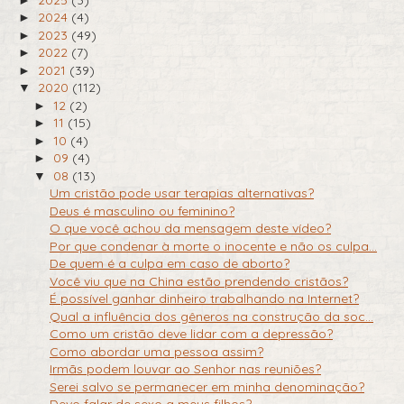
2024
(4)
►
2023
(49)
►
2022
(7)
►
2021
(39)
►
2020
(112)
▼
12
(2)
►
11
(15)
►
10
(4)
►
09
(4)
►
08
(13)
▼
Um cristão pode usar terapias alternativas?
Deus é masculino ou feminino?
O que você achou da mensagem deste vídeo?
Por que condenar à morte o inocente e não os culpa...
De quem é a culpa em caso de aborto?
Você viu que na China estão prendendo cristãos?
É possível ganhar dinheiro trabalhando na Internet?
Qual a influência dos gêneros na construção da soc...
Como um cristão deve lidar com a depressão?
Como abordar uma pessoa assim?
Irmãs podem louvar ao Senhor nas reuniões?
Serei salvo se permanecer em minha denominação?