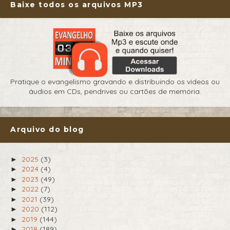
Baixe todos os arquivos MP3
Pratique o evangelismo gravando e distribuindo os vídeos ou
áudios em CDs, pendrives ou cartões de memória.
Arquivo do blog
2025
(3)
►
2024
(4)
►
2023
(49)
►
2022
(7)
►
2021
(39)
►
2020
(112)
►
2019
(144)
►
2018
(189)
►