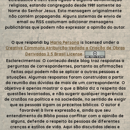
religiosa, estando congregado desde 1981 somente ao
Nome do Senhor Jesus. Esta mensagem originalmente
não contém propaganda. Alguns sistemas de envio de
email ou RSS costumam adicionar mensagens
publicitárias que podem não expressar a opinião do autor.
O que respondi
by
Mario Persona
is licensed under a
Creative Commons Atribuição-Vedada a Criação de Obras
Derivadas 2.5 Brasil License
.
Esclarecimentos:
O conteúdo deste blog traz respostas a
perguntas de correspondentes, portanto as afirmações
feitas aqui podem não se aplicar a outras pessoas e
situações. Algumas respostas foram construídas a partir
da reunião das dúvidas de mais de um correspondente. O
objetivo é apenas mostrar o que a Bíblia diz a respeito das
questões levantadas, e não sugerir qualquer ingerência
de cristãos na política e na sociedade, no sentido de exigir
que as pessoas sigam os preceitos bíblicos. O autor é
favorável à livre expressão e, ainda que seu
entendimento da Bíblia possa conflitar com a opinião de
alguns, defende o respeito às pessoas de diferentes
crenças e estilos de vida. Aqui são discutidas ideias e