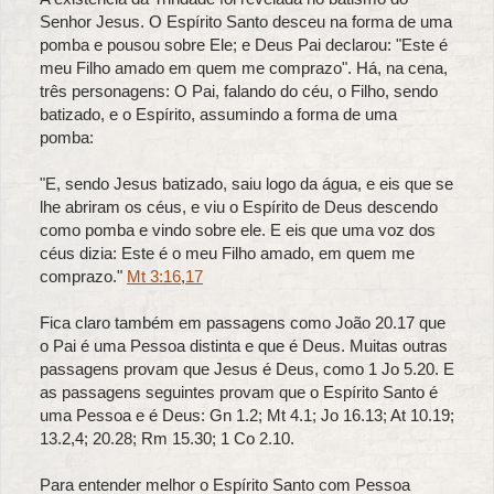
Senhor Jesus. O Espírito Santo desceu na forma de uma
pomba e pousou sobre Ele; e Deus Pai declarou: "Este é
meu Filho amado em quem me comprazo". Há, na cena,
três personagens: O Pai, falando do céu, o Filho, sendo
batizado, e o Espírito, assumindo a forma de uma
pomba:
"E, sendo Jesus batizado, saiu logo da água, e eis que se
lhe abriram os céus, e viu o Espírito de Deus descendo
como pomba e vindo sobre ele. E eis que uma voz dos
céus dizia: Este é o meu Filho amado, em quem me
comprazo."
Mt 3:16
,
17
Fica claro também em passagens como João 20.17 que
o Pai é uma Pessoa distinta e que é Deus. Muitas outras
passagens provam que Jesus é Deus, como 1 Jo 5.20. E
as passagens seguintes provam que o Espírito Santo é
uma Pessoa e é Deus: Gn 1.2; Mt 4.1; Jo 16.13; At 10.19;
13.2,4; 20.28; Rm 15.30; 1 Co 2.10.
Para entender melhor o Espírito Santo com Pessoa