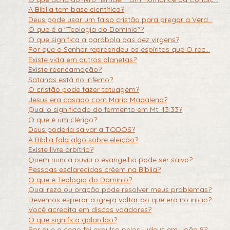
A Bíblia tem base científica?
Deus pode usar um falso cristão para pregar a Verd...
O que é a "Teologia do Domínio"?
O que significa a parábola das dez virgens?
Por que o Senhor repreendeu os espíritos que O rec...
Existe vida em outros planetas?
Existe reencarnação?
Satanás está no inferno?
O cristão pode fazer tatuagem?
Jesus era casado com Maria Madalena?
Qual o significado do fermento em Mt. 13:33?
O que é um clérigo?
Deus poderia salvar a TODOS?
A Bíblia fala algo sobre eleição?
Existe livre arbítrio?
Quem nunca ouviu o evangelho pode ser salvo?
Pessoas esclarecidas crêem na Bíblia?
O que é Teologia do Domínio?
Qual reza ou oração pode resolver meus problemas?
Devemos esperar a igreja voltar ao que era no início?
Você acredita em discos voadores?
O que significa galardão?
Por que o cego foi expulso pelos judeus em João 9?