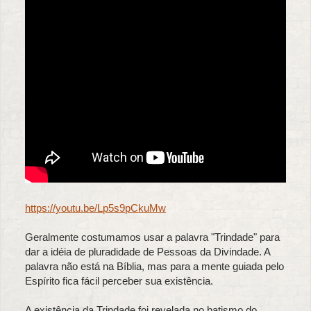
https://youtu.be/Lp5s9pCkuMw
Geralmente costumamos usar a palavra "Trindade" para
dar a idéia de pluradidade de Pessoas da Divindade. A
palavra não está na Bíblia, mas para a mente guiada pelo
Espírito fica fácil perceber sua existência.
A existência da Trindade foi revelada no batismo do