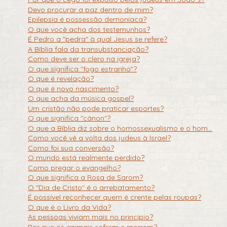
Devo procurar a paz dentro de mim?
Epilepsia é possessão demoníaca?
O que você acha dos testemunhos?
É Pedro a "pedra" à qual Jesus se refere?
A Bíblia fala da transubstanciação?
Como deve ser o clero na igreja?
O que significa "fogo estranho"?
O que é revelação?
O que é novo nascimento?
O que acha da música gospel?
Um cristão não pode praticar esportes?
O que significa "cânon"?
O que a Bíblia diz sobre o homossexualismo e o hom...
Como você vê a volta dos judeus à Israel?
Como foi sua conversão?
O mundo está realmente perdido?
Como pregar o evangelho?
O que significa a Rosa de Sarom?
O "Dia de Cristo" é o arrebatamento?
É possível reconhecer quem é crente pelas roupas?
O que é o Livro da Vida?
As pessoas viviam mais no princípio?
Por que os animais sofrem e morrem?