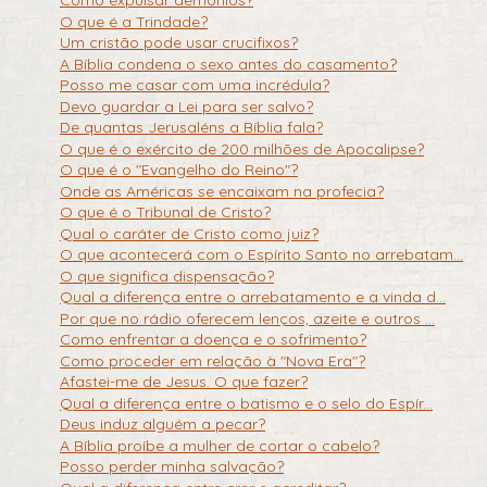
Como expulsar demônios?
O que é a Trindade?
Um cristão pode usar crucifixos?
A Bíblia condena o sexo antes do casamento?
Posso me casar com uma incrédula?
Devo guardar a Lei para ser salvo?
De quantas Jerusaléns a Bíblia fala?
O que é o exército de 200 milhões de Apocalipse?
O que é o "Evangelho do Reino"?
Onde as Américas se encaixam na profecia?
O que é o Tribunal de Cristo?
Qual o caráter de Cristo como juiz?
O que acontecerá com o Espírito Santo no arrebatam...
O que significa dispensação?
Qual a diferença entre o arrebatamento e a vinda d...
Por que no rádio oferecem lenços, azeite e outros ...
Como enfrentar a doença e o sofrimento?
Como proceder em relação à "Nova Era"?
Afastei-me de Jesus. O que fazer?
Qual a diferença entre o batismo e o selo do Espír...
Deus induz alguém a pecar?
A Bíblia proíbe a mulher de cortar o cabelo?
Posso perder minha salvação?