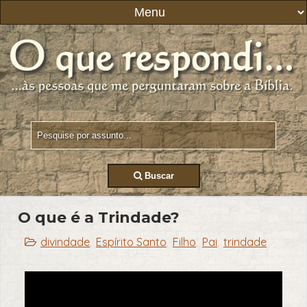
Buscar
O que é a Trindade?
divindade
Espírito Santo
Filho
Pai
trindade
,
,
,
,