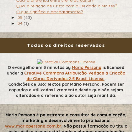
Qual a diferença entre crer e acreditar?
Qual a relação de Cristo com a Lei dada a Moisés?
O que significa o arrebatamento?
05
(53)
►
04
(1)
►
Todos os direitos reservados
O evangelho em 3 minutos
by
Mario Persona
is licensed
under a
Creative Commons Atribuição-Vedada a Criação
de Obras Derivadas 2.5 Brasil License
.
Condições de uso: Textos por Mario Persona. Podem ser
copiados e utilizados livremente desde que não sejam
alterados e a referência ao autor seja mantida.
Mario Persona é palestrante e consultor de comunicação,
marketing e desenvolvimento profissional
www.mariopersona.com.br
. Não possui formação ou título
eclesiástico e nem está ligado a alguma denominação