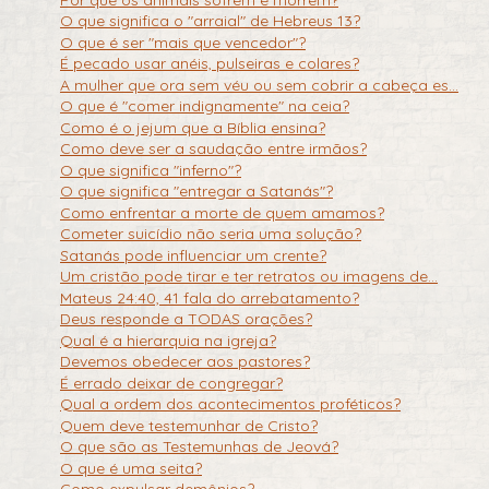
O que significa o "arraial" de Hebreus 13?
O que é ser "mais que vencedor"?
É pecado usar anéis, pulseiras e colares?
A mulher que ora sem véu ou sem cobrir a cabeça es...
O que é "comer indignamente" na ceia?
Como é o jejum que a Bíblia ensina?
Como deve ser a saudação entre irmãos?
O que significa "inferno"?
O que significa "entregar a Satanás"?
Como enfrentar a morte de quem amamos?
Cometer suicídio não seria uma solução?
Satanás pode influenciar um crente?
Um cristão pode tirar e ter retratos ou imagens de...
Mateus 24:40, 41 fala do arrebatamento?
Deus responde a TODAS orações?
Qual é a hierarquia na igreja?
Devemos obedecer aos pastores?
É errado deixar de congregar?
Qual a ordem dos acontecimentos proféticos?
Quem deve testemunhar de Cristo?
O que são as Testemunhas de Jeová?
O que é uma seita?