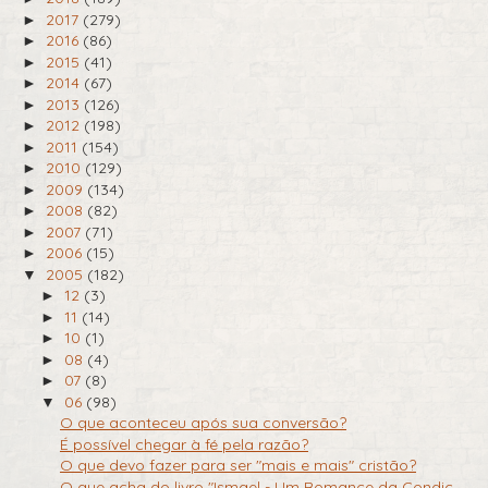
2017
(279)
►
2016
(86)
►
2015
(41)
►
2014
(67)
►
2013
(126)
►
2012
(198)
►
2011
(154)
►
2010
(129)
►
2009
(134)
►
2008
(82)
►
2007
(71)
►
2006
(15)
►
2005
(182)
▼
12
(3)
►
11
(14)
►
10
(1)
►
08
(4)
►
07
(8)
►
06
(98)
▼
O que aconteceu após sua conversão?
É possível chegar à fé pela razão?
O que devo fazer para ser "mais e mais" cristão?
O que acha do livro "Ismael - Um Romance da Condiç...