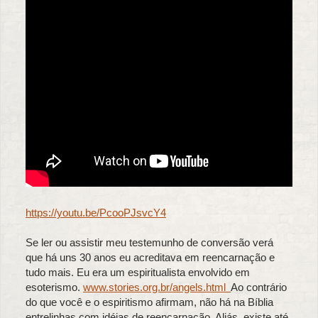
https://youtu.be/PcooPJsvcY4
Se ler ou assistir meu testemunho de conversão verá
que há uns 30 anos eu acreditava em reencarnação e
tudo mais. Eu era um espiritualista envolvido em
esoterismo.
www.stories.org.br/angels.html
Ao contrário
do que você e o espiritismo afirmam, não há na Bíblia
entrelinhas com idéias de reencarnação. Aliás, existe até