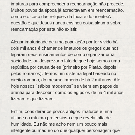
imaturas para compreender a reencarnação não procede.
Muitos povos da época já acreditavam em reencarnação,
como é o caso das religiões da Índia e do oriente.A
questão é que Jesus nunca ensinou coisa alguma sobre
reencarnação por esta não existir.
Alegar imaturidade de uma população por ter vivido há
dois mil anos é chamar de imaturos os gregos que nos
legaram seus ensinamentos de como organizar uma
sociedade, ou desprezar o fato de que hoje somos uma
república por causa deles (primeiro por Platão, depois
pelos romanos). Temos um sistema legal baseado no
direito romano, do mesmo império de há 2 mil anos. Até
hoje nossos "sábios modernos" se vêem em papos de
aranha para descobrir como os egípcios de há 4 mil anos
fizeram o que fizeram.
Enfim, considerar os povos antigos imaturos é uma
atitude no mínimo pretensiosa e que revela falta de
humildade. Eu não me acho nem um pouco mais
inteligente ou maduro do que qualquer personagem que