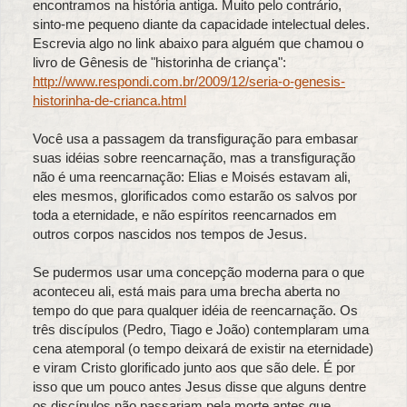
encontramos na história antiga. Muito pelo contrário,
sinto-me pequeno diante da capacidade intelectual deles.
Escrevia algo no link abaixo para alguém que chamou o
livro de Gênesis de "historinha de criança":
http://www.respondi.com.br/2009/12/seria-o-genesis-
historinha-de-crianca.html
Você usa a passagem da transfiguração para embasar
suas idéias sobre reencarnação, mas a transfiguração
não é uma reencarnação: Elias e Moisés estavam ali,
eles mesmos, glorificados como estarão os salvos por
toda a eternidade, e não espíritos reencarnados em
outros corpos nascidos nos tempos de Jesus.
Se pudermos usar uma concepção moderna para o que
aconteceu ali, está mais para uma brecha aberta no
tempo do que para qualquer idéia de reencarnação. Os
três discípulos (Pedro, Tiago e João) contemplaram uma
cena atemporal (o tempo deixará de existir na eternidade)
e viram Cristo glorificado junto aos que são dele. É por
isso que um pouco antes Jesus disse que alguns dentre
os discípulos não passariam pela morte antes que