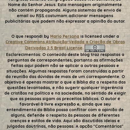
Nome do Senhor Jesus. Esta mensagem originalmente
não contém propaganda. Alguns sistemas de envio de
email ou RSS costumam adicionar mensagens
publicitárias que podem não expressar a opinião do autor.
O que respondi
by
Mario Persona
is licensed under a
Creative Commons Atribuição-Vedada a Criação de Obras
Derivadas 2.5 Brasil License
.
Esclarecimentos:
O conteúdo deste blog traz respostas a
perguntas de correspondentes, portanto as afirmações
feitas aqui podem não se aplicar a outras pessoas e
situações. Algumas respostas foram construídas a partir
da reunião das dúvidas de mais de um correspondente. O
objetivo é apenas mostrar o que a Bíblia diz a respeito das
questões levantadas, e não sugerir qualquer ingerência
de cristãos na política e na sociedade, no sentido de exigir
que as pessoas sigam os preceitos bíblicos. O autor é
favorável à livre expressão e, ainda que seu
entendimento da Bíblia possa conflitar com a opinião de
alguns, defende o respeito às pessoas de diferentes
crenças e estilos de vida. Aqui são discutidas ideias e
julgadas doutrinas, não pessoas. A opção "Comentários"