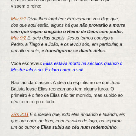
vissem o reino:
Mar 9:1
Dizia-lhes também: Em verdade vos digo que,
dos que aqui estão, alguns há que
não provarão a morte
sem que vejam chegado o Reino de Deus com poder
.
Mar 9:2
E, seis dias depois, Jesus tomou consigo a
Pedro, a Tiago e a João, e os levou sós, em particular, a
um alto monte,
e transfigurou-se diante deles.
Você escreveu:
Elias estava morto há séculos quando o
Mestre fala isso. É claro como o sol!
Não tão claro assim. A idéia do espiritismo de que João
Batista fosse Elias reencarnado tem alguns furos. O
primeiro é o fato de Elias não ter morrido, mas subido ao
céu com corpo e tudo.
2Rs 2:11
E sucedeu que, indo eles andando e falando, eis
que um carro de fogo, com cavalos de fogo, os separou
um do outro;
e Elias subiu ao céu num redemoinho
.