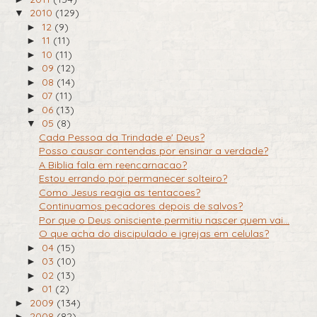
2010
(129)
▼
12
(9)
►
11
(11)
►
10
(11)
►
09
(12)
►
08
(14)
►
07
(11)
►
06
(13)
►
05
(8)
▼
Cada Pessoa da Trindade e' Deus?
Posso causar contendas por ensinar a verdade?
A Biblia fala em reencarnacao?
Estou errando por permanecer solteiro?
Como Jesus reagia as tentacoes?
Continuamos pecadores depois de salvos?
Por que o Deus onisciente permitiu nascer quem vai...
O que acha do discipulado e igrejas em celulas?
04
(15)
►
03
(10)
►
02
(13)
►
01
(2)
►
2009
(134)
►
2008
(82)
►