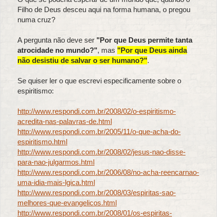
Filho de Deus desceu aqui na forma humana, o pregou
numa cruz?
A pergunta não deve ser
"Por que Deus permite tanta
atrocidade no mundo?"
, mas
"Por que Deus ainda
não desistiu de salvar o ser humano?"
.
Se quiser ler o que escrevi especificamente sobre o
espiritismo:
http://www.respondi.com.br/2008/02/o-espiritismo-
acredita-nas-palavras-de.html
http://www.respondi.com.br/2005/11/o-que-acha-do-
espiritismo.html
http://www.respondi.com.br/2008/02/jesus-nao-disse-
para-nao-julgarmos.html
http://www.respondi.com.br/2006/08/no-acha-reencarnao-
uma-idia-mais-lgica.html
http://www.respondi.com.br/2008/03/espiritas-sao-
melhores-que-evangelicos.html
http://www.respondi.com.br/2008/01/os-espiritas-