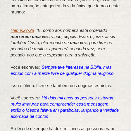
uma afirmação categórica da vida única que temos neste
mundo:
Heb 9:27-28
"E, como aos homens está ordenado
morrerem uma vez
, vindo, depois disso, o juízo,
assim
também Cristo, oferecendo-se
uma vez
, para tirar os
pecados de muitos, aparecerá segunda vez, sem
pecado, aos que o esperam para a salvação."
Você escreveu:
Sempre tive interesse na Bíblia, mas
estudo com a mente livre de qualquer dogma religioso.
Isso é ótimo. Livre-se também dos dogmas espíritas.
Você escreveu:
Há dois mil anos as pessoas estavam
muito imaturas para compreender essa mensagem,
então o Mestre falava em parábolas, lançando a verdade
adornada de contos
A idéia de dizer que há dois mil anos as pessoas eram