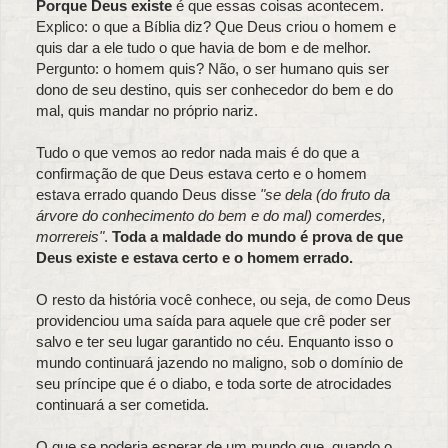
Porque Deus existe
é que essas coisas acontecem.
Explico: o que a Bíblia diz? Que Deus criou o homem e
quis dar a ele tudo o que havia de bom e de melhor.
Pergunto: o homem quis? Não, o ser humano quis ser
dono de seu destino, quis ser conhecedor do bem e do
mal, quis mandar no próprio nariz.
Tudo o que vemos ao redor nada mais é do que a
confirmação de que Deus estava certo e o homem
estava errado quando Deus disse
"se dela (do fruto da
árvore do conhecimento do bem e do mal) comerdes,
morrereis"
.
Toda a maldade do mundo é prova de que
Deus existe e estava certo e o homem errado.
O resto da história você conhece, ou seja, de como Deus
providenciou uma saída para aquele que crê poder ser
salvo e ter seu lugar garantido no céu. Enquanto isso o
mundo continuará jazendo no maligno, sob o domínio de
seu príncipe que é o diabo, e toda sorte de atrocidades
continuará a ser cometida.
O que se poderia esperar de um mundo que, quando o