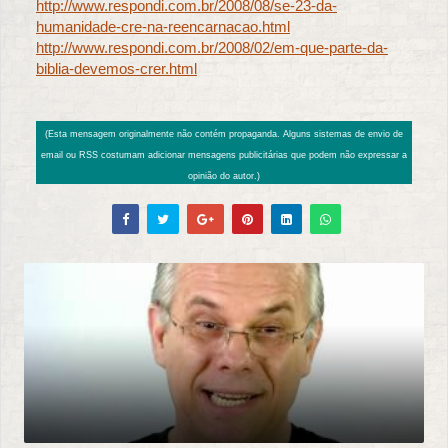
http://www.respondi.com.br/2008/08/se-23-da-
humanidade-cre-na-reencarnacao.html
http://www.respondi.com.br/2008/02/em-que-parte-da-
biblia-devemos-crer.html
(Esta mensagem originalmente não contém propaganda. Alguns sistemas de envio de
email ou RSS costumam adicionar mensagens publicitárias que podem não expressar a
opinião do autor.)