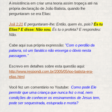
A insistência em criar uma teoria assim tropeça até na
própria declaração de João Batista, quando lhe
perguntaram se era Elias:
Joã 1:21
E perguntaram-lhe: Então, quem és, pois?
És tu
Elias? E disse: Não sou.
És tu o profeta? E respondeu:
Não.
Cabe aqui sua própria expressão:
"Com o perdão da
palavra, só um fanático não enxerga o óbvio nesta
passagem."
Escrevo em detalhes sobre esta questão aqui:
http://www.respondi.com.br/2005/05/joo-batista-era-
elias.html
Você fez um comentário no Youtube:
Como pode Ele
permitir que uma criança que nunca fez o mal, nem
condições de conhecer os ensinamentos de Jesus tem,
pode ser sequestrada, estuprada e morta?