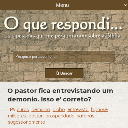
Buscar
O pastor fica entrevistando um
demonio. Isso e' correto?
curas
demônio
diabo
entrevista
hipnose
,
,
,
,
,
milagres
pastor
prosperidade
satanás
,
,
,
,
sugestionamento