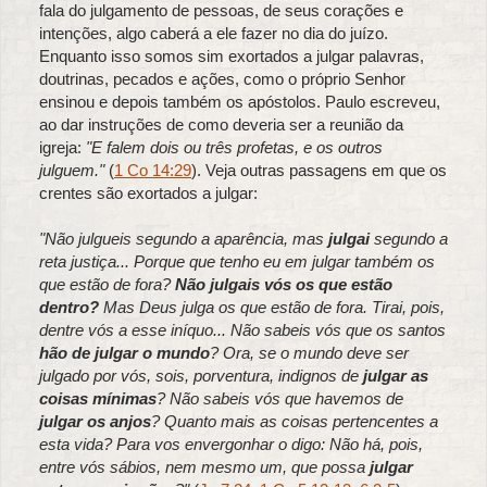
fala do julgamento de pessoas, de seus corações e
intenções, algo caberá a ele fazer no dia do juízo.
Enquanto isso somos sim exortados a julgar palavras,
doutrinas, pecados e ações, como o próprio Senhor
ensinou e depois também os apóstolos. Paulo escreveu,
ao dar instruções de como deveria ser a reunião da
igreja:
"E falem dois ou três profetas, e os outros
julguem."
(
1 Co 14:29
). Veja outras passagens em que os
crentes são exortados a julgar:
"Não julgueis segundo a aparência, mas
julgai
segundo a
reta justiça... Porque que tenho eu em julgar também os
que estão de fora?
Não julgais vós os que estão
dentro?
Mas Deus julga os que estão de fora. Tirai, pois,
dentre vós a esse iníquo... Não sabeis vós que os santos
hão de julgar o mundo
? Ora, se o mundo deve ser
julgado por vós, sois, porventura, indignos de
julgar as
coisas mínimas
? Não sabeis vós que havemos de
julgar os anjos
? Quanto mais as coisas pertencentes a
esta vida? Para vos envergonhar o digo: Não há, pois,
entre vós sábios, nem mesmo um, que possa
julgar