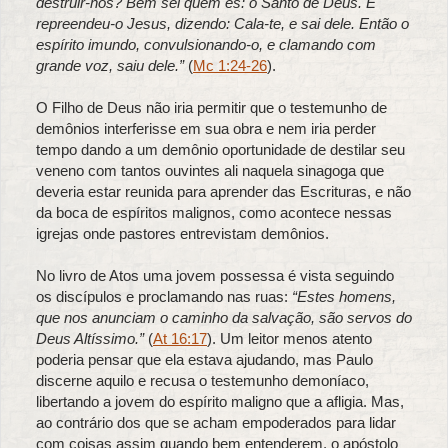
destruir-nos? Bem sei quem és: o Santo de Deus. E
repreendeu-o Jesus, dizendo: Cala-te, e sai dele. Então o
espírito imundo, convulsionando-o, e clamando com
grande voz, saiu dele.”
(
Mc 1:24-26
).
O Filho de Deus não iria permitir que o testemunho de
demônios interferisse em sua obra e nem iria perder
tempo dando a um demônio oportunidade de destilar seu
veneno com tantos ouvintes ali naquela sinagoga que
deveria estar reunida para aprender das Escrituras, e não
da boca de espíritos malignos, como acontece nessas
igrejas onde pastores entrevistam demônios.
No livro de Atos uma jovem possessa é vista seguindo
os discípulos e proclamando nas ruas:
“Estes homens,
que nos anunciam o caminho da salvação, são servos do
Deus Altíssimo.”
(
At 16:17
). Um leitor menos atento
poderia pensar que ela estava ajudando, mas Paulo
discerne aquilo e recusa o testemunho demoníaco,
libertando a jovem do espírito maligno que a afligia. Mas,
ao contrário dos que se acham empoderados para lidar
com coisas assim quando bem entenderem, o apóstolo