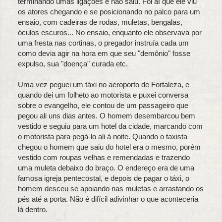
terminando umas ligações e não saiu. Foi aí que ele viu
os atores chegando e se posicionando no palco para um
ensaio, com cadeiras de rodas, muletas, bengalas,
óculos escuros... No ensaio, enquanto ele observava por
uma fresta nas cortinas, o pregador instruía cada um
como devia agir na hora em que seu "demônio" fosse
expulso, sua "doença" curada etc.
Uma vez peguei um táxi no aeroporto de Fortaleza, e
quando dei um folheto ao motorista e puxei conversa
sobre o evangelho, ele contou de um passageiro que
pegou ali uns dias antes. O homem desembarcou bem
vestido e seguiu para um hotel da cidade, marcando com
o motorista para pegá-lo ali à noite. Quando o taxista
chegou o homem que saiu do hotel era o mesmo, porém
vestido com roupas velhas e remendadas e trazendo
uma muleta debaixo do braço. O endereço era de uma
famosa igreja pentecostal, e depois de pagar o táxi, o
homem desceu se apoiando nas muletas e arrastando os
pés até a porta. Não é difícil adivinhar o que aconteceria
lá dentro.