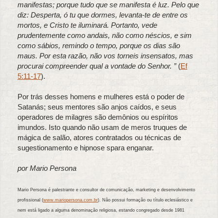
manifestas; porque tudo que se manifesta é luz. Pelo que
diz: Desperta, ó tu que dormes, levanta-te de entre os
mortos, e Cristo te iluminará. Portanto, vede
prudentemente como andais, não como néscios, e sim
como sábios, remindo o tempo, porque os dias são
maus. Por esta razão, não vos torneis insensatos, mas
procurai compreender qual a vontade do Senhor. ”
(
Ef
5:11-17
).
Por trás desses homens e mulheres está o poder de
Satanás; seus mentores são anjos caídos, e seus
operadores de milagres são demônios ou espíritos
imundos. Isto quando não usam de meros truques de
mágica de salão, atores contratados ou técnicas de
sugestionamento e hipnose spara enganar.
por Mario Persona
Mario Persona é palestrante e consultor de comunicação, marketing e desenvolvimento
profissional (
www.mariopersona.com.br
). Não possui formação ou título eclesiástico e
nem está ligado a alguma denominação religiosa, estando congregado desde 1981