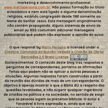
marketing e desenvolvimento profissional
www.mariopersona.com.br
. Não possui formação ou título
eclesiástico e nem está ligado a alguma denominação
religiosa, estando congregado desde 1981 somente ao
Nome do Senhor Jesus. Esta mensagem originalmente
não contém propaganda. Alguns sistemas de envio de
email ou RSS costumam adicionar mensagens
publicitárias que podem não expressar a opinião do autor.
O que respondi
by
Mario Persona
is licensed under a
Creative Commons Atribuição-Vedada a Criação de Obras
Derivadas 2.5 Brasil License
.
Esclarecimentos:
O conteúdo deste blog traz respostas a
perguntas de correspondentes, portanto as afirmações
feitas aqui podem não se aplicar a outras pessoas e
situações. Algumas respostas foram construídas a partir
da reunião das dúvidas de mais de um correspondente. O
objetivo é apenas mostrar o que a Bíblia diz a respeito das
questões levantadas, e não sugerir qualquer ingerência
de cristãos na política e na sociedade, no sentido de exigir
que as pessoas sigam os preceitos bíblicos. O autor é
favorável à livre expressão e, ainda que seu