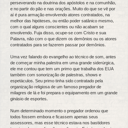
perseverando na doutrina dos apóstolos e na comunhão,
e no partir do pão e nas orações. Muito do que se vê por
aí é pura armação envolvendo atores contratados, na
melhor das hipóteses, ou então poder satânico mesmo,
com o qual alguns conscientes ou não acabam se
envolvendo. Fuja disso, ocupe-se com Cristo e sua
Palavra, não com o que dizem os demônios ou os atores
contratados para se fazerem passar por demônios.
Uma vez falando do evangelho ao técnico de som, antes
de começar minha palestra em uma grande siderúrgica,
ele me contou que tem um primo que trabalha dos EUA
também com sonorização de palestras, shows e
espetáculos. Seu primo tinha sido contratado pela
organização religiosa de um famoso pregador de
milagres de lá e foi prepara o equipamento em um grande
ginásio de esportes.
Num determinado momento o pregador ordenou que
todos fossem embora e ficassem apenas seus
assessores, mas esse técnico estava nos bastidores