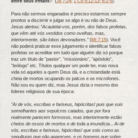
entre seus irmãos
?"
(
Jo 7:24
;
1 Co 5:12-13
; 6:2-5
).
Para não sermos enganados é preciso estarmos sempre
prontos a discernir e julgar se algo é ou não de Deus.
Jesus alertou:
“Acautelai-vos, porém, dos falsos profetas,
que vêm até vós vestidos como ovelhas, mas,
interiormente, são lobos devoradores.”
(
Mt 7:15
). Você
não poderá praticar esse julgamento e identificar falsos
profetas se acreditar em tudo que alguém diz só porque
traz um título de "pastor", "missionário", "apóstolo",
"teólogo" etc. Títulos qualquer um pode ter, mas nova
vida só aqueles a quem Deus dá, e a cristandade está
cheia de mortos ocupando os palcos e os microfones.
Não sou eu quem diz, mas Jesus dizia o mesmo dos
líderes religiosos de sua época:
"Ai de vós, escribas e fariseus, hipócritas! pois que sois
semelhantes aos sepulcros caiados, que por fora
realmente parecem formosos, mas interiormente estão
cheios de ossos de mortos e de toda a imundícia... Ai de
vós, escribas e fariseus, hipócritas! que sois como as
sepulturas que não aparecem, e os homens que sobre