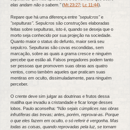
elas andam não o sabem."
(
Mt 23:27
;
Lc 11:44
).
Repare que há uma diferença entre
"sepulcros"
e
"sepulturas"
. Sepulcros são construções elaboradas
feitas sobre sepulturas, isto é, quando se deseja que o
morto seja conhecido por sua projeção na sociedade.
Quanto maior o status do defunto, maior será seu
sepulcro. Sepulturas são covas escondidas, sem
marcação, sobre as quais a grama cresce e ninguém
percebe que estão ali. Falsos pregadores podem tanto
ser pessoas que promovem suas obras aos quatro
ventos, como também aqueles que praticam suas
mentiras em oculto, dissimuladamente, para ninguém
perceber.
O crente deve sim julgar as doutrinas e frutos dessa
matilha que invadiu a cristandade e ficar longe desses
lobos. Paulo aconselha:
“Não sejais cúmplices nas obras
infrutíferas das trevas; antes, porém, reprovai-as. Porque
o que eles fazem em oculto, o só referir é vergonha. Mas
todas as coisas, quando reprovadas pela luz, se tornam