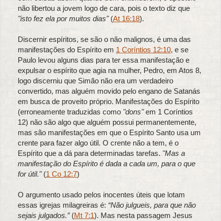
não libertou a jovem logo de cara, pois o texto diz que
"isto fez ela por muitos dias"
(
At 16:18
).
Discernir espíritos, se são o não malignos, é uma das
manifestações do Espírito em
1 Coríntios 12:10
, e se
Paulo levou alguns dias para ter essa manifestação e
expulsar o espírito que agia na mulher, Pedro, em Atos 8,
logo discerniu que Simão não era um verdadeiro
convertido, mas alguém movido pelo engano de Satanás
em busca de proveito próprio. Manifestações do Espírito
(erroneamente traduzidas como
"dons"
em 1 Coríntios
12) não são algo que alguém possui permanentemente,
mas são manifestações em que o Espírito Santo usa um
crente para fazer algo útil. O crente não a tem, é o
Espírito que a dá para determinadas tarefas.
"Mas a
manifestação do Espírito é dada a cada um, para o que
for útil."
(
1 Co 12:7
)
O argumento usado pelos inocentes úteis que lotam
essas igrejas milagreiras é:
“Não julgueis, para que não
sejais julgados.”
(
Mt 7:1
). Mas nesta passagem Jesus