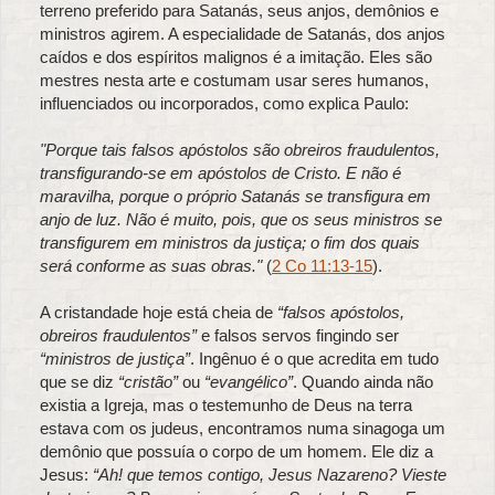
terreno preferido para Satanás, seus anjos, demônios e
ministros agirem. A especialidade de Satanás, dos anjos
caídos e dos espíritos malignos é a imitação. Eles são
mestres nesta arte e costumam usar seres humanos,
influenciados ou incorporados, como explica Paulo:
"Porque tais falsos apóstolos são obreiros fraudulentos,
transfigurando-se em apóstolos de Cristo. E não é
maravilha, porque o próprio Satanás se transfigura em
anjo de luz. Não é muito, pois, que os seus ministros se
transfigurem em ministros da justiça; o fim dos quais
será conforme as suas obras."
(
2 Co 11:13-15
).
A cristandade hoje está cheia de
“falsos apóstolos,
obreiros fraudulentos”
e falsos servos fingindo ser
“ministros de justiça”
. Ingênuo é o que acredita em tudo
que se diz
“cristão”
ou
“evangélico”
. Quando ainda não
existia a Igreja, mas o testemunho de Deus na terra
estava com os judeus, encontramos numa sinagoga um
demônio que possuía o corpo de um homem. Ele diz a
Jesus:
“Ah! que temos contigo, Jesus Nazareno? Vieste