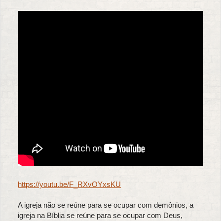
https://youtu.be/F_RXvOYxsKU
A igreja não se reúne para se ocupar com demônios, a
igreja na Bíblia se reúne para se ocupar com Deus,