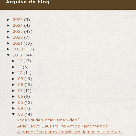
Arquivo do blog
2025
(3)
►
2024
(4)
►
2023
(49)
►
2022
(7)
►
2021
(39)
►
2020
(112)
►
2019
(144)
▼
12
(17)
►
11
(6)
►
10
(14)
►
09
(19)
►
08
(15)
►
07
(12)
►
06
(9)
►
05
(12)
►
04
(7)
►
03
(14)
▼
Você vai denunciar este video?
Seria Jeova Deus-Pai no Antigo Testamento?
O pastor fica entrevistando um demonio. Isso e' co...