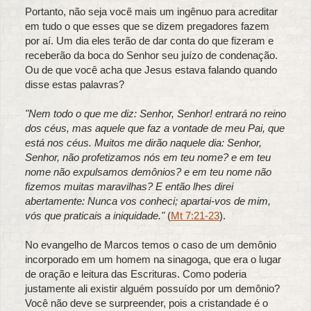
Portanto, não seja você mais um ingênuo para acreditar
em tudo o que esses que se dizem pregadores fazem
por aí. Um dia eles terão de dar conta do que fizeram e
receberão da boca do Senhor seu juízo de condenação.
Ou de que você acha que Jesus estava falando quando
disse estas palavras?
"Nem todo o que me diz: Senhor, Senhor! entrará no reino
dos céus, mas aquele que faz a vontade de meu Pai, que
está nos céus. Muitos me dirão naquele dia: Senhor,
Senhor, não profetizamos nós em teu nome? e em teu
nome não expulsamos demônios? e em teu nome não
fizemos muitas maravilhas? E então lhes direi
abertamente: Nunca vos conheci; apartai-vos de mim,
vós que praticais a iniquidade."
(
Mt 7:21-23
).
No evangelho de Marcos temos o caso de um demônio
incorporado em um homem na sinagoga, que era o lugar
de oração e leitura das Escrituras. Como poderia
justamente ali existir alguém possuído por um demônio?
Você não deve se surpreender, pois a cristandade é o