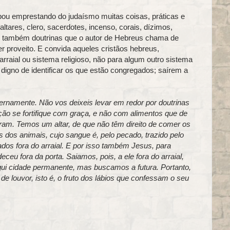
bou emprestando do judaísmo muitas coisas, práticas e
ltares, clero, sacerdotes, incenso, corais, dízimos,
 e também doutrinas que o autor de Hebreus chama de
 proveito. E convida aqueles cristãos hebreus,
arraial ou sistema religioso, não para algum outro sistema
igno de identificar os que estão congregados; saírem a
ernamente. Não vos deixeis levar em redor por doutrinas
ção se fortifique com graça, e não com alimentos que de
ram. Temos um altar, de que não têm direito de comer os
 dos animais, cujo sangue é, pelo pecado, trazido pelo
dos fora do arraial. E por isso também Jesus, para
eceu fora da porta. Saiamos, pois, a ele fora do arraial,
qui cidade permanente, mas buscamos a futura. Portanto,
e louvor, isto é, o fruto dos lábios que confessam o seu