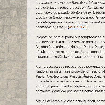
Jerusalém; e enviaram Barnabé até Antioquia
se e exortava a todos a que, com firmeza 
bom, cheio do Espírito Santo e de fé. E muita
procura de Saulo; tendo-o encontrado, levou-
naquela igreja e ensinaram numerosa multidão
chamados cristãos."
(
At 11:19-26
).
Prepare-se para suportar a incompreensão e 
sua decisão. Ela não faz sentido para quem vi
B", mas faria todo sentido para Pedro, Paulo
século somente ao nome de Jesus, quando nã
sistemas eclesiásticos criados por homens.
A uma pessoa que me escreveu perguntando qu
ligado a um sistema religioso denominacional
Paulo, Timóteo, Lídia, Priscila, Áquila, João, e
nunca teriam imaginado que no futuro a mai
suficiente para salvá-los, iriam achar que o 
deixariam identificar por nomes como "batista"
Alguns acharão que você enlouqueceu, perdeu