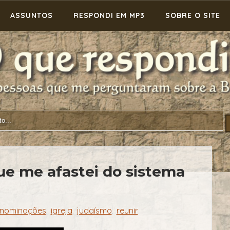
ASSUNTOS
RESPONDI EM MP3
SOBRE O SITE
ue me afastei do sistema
nominações
igreja
judaísmo
reunir
,
,
,