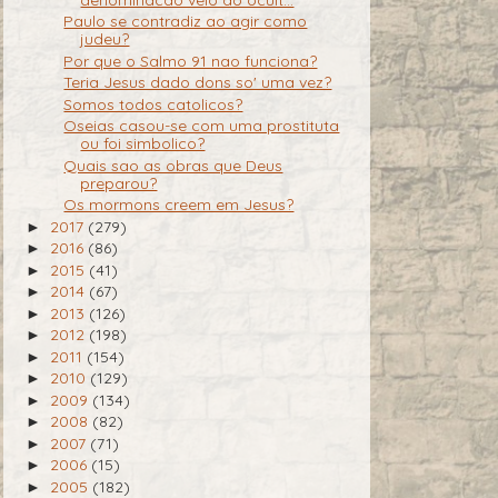
Paulo se contradiz ao agir como
judeu?
Por que o Salmo 91 nao funciona?
Teria Jesus dado dons so' uma vez?
Somos todos catolicos?
Oseias casou-se com uma prostituta
ou foi simbolico?
Quais sao as obras que Deus
preparou?
Os mormons creem em Jesus?
2017
(279)
►
2016
(86)
►
2015
(41)
►
2014
(67)
►
2013
(126)
►
2012
(198)
►
2011
(154)
►
2010
(129)
►
2009
(134)
►
2008
(82)
►
2007
(71)
►
2006
(15)
►
2005
(182)
►