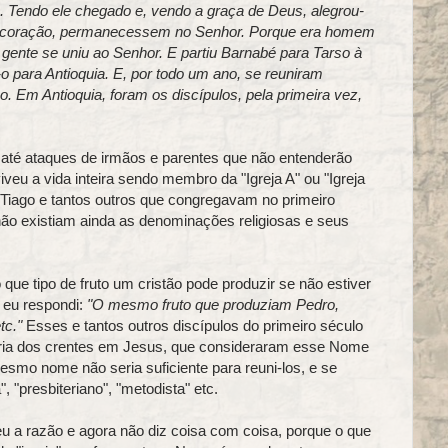
. Tendo ele chegado e, vendo a graça de Deus, alegrou-
de coração, permanecessem no Senhor. Porque era homem
 gente se uniu ao Senhor. E partiu Barnabé para Tarso à
o para Antioquia. E, por todo um ano, se reuniram
. Em Antioquia, foram os discípulos, pela primeira vez,
até ataques de irmãos e parentes que não entenderão
veu a vida inteira sendo membro da "Igreja A" ou "Igreja
, Tiago e tantos outros que congregavam no primeiro
o existiam ainda as denominações religiosas e seus
e tipo de fruto um cristão pode produzir se não estiver
 eu respondi:
"O mesmo fruto que produziam Pedro,
tc."
Esses e tantos outros discípulos do primeiro século
oria dos crentes em Jesus, que consideraram esse Nome
mesmo nome não seria suficiente para reuni-los, e se
, "presbiteriano", "metodista" etc.
 a razão e agora não diz coisa com coisa, porque o que