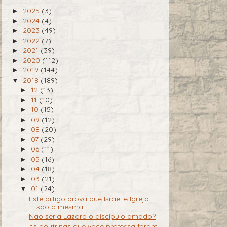
2025
(3)
►
2024
(4)
►
2023
(49)
►
2022
(7)
►
2021
(39)
►
2020
(112)
►
2019
(144)
►
2018
(189)
▼
12
(13)
►
11
(10)
►
10
(15)
►
09
(12)
►
08
(20)
►
07
(29)
►
06
(11)
►
05
(16)
►
04
(18)
►
03
(21)
►
01
(24)
▼
Este artigo prova que Israel e Igreja
sao a mesma ...
Nao seria Lazaro o discipulo amado?
As doutrinas que voce professa foram