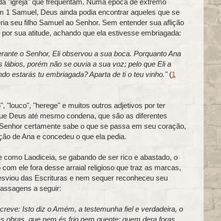
 da "igreja" que frequentam. Numa época de extremo
m 1 Samuel, Deus ainda podia encontrar aqueles que se
ria seu filho Samuel ao Senhor. Sem entender sua aflição
u por sua atitude, achando que ela estivesse embriagada:
rante o Senhor, Eli observou a sua boca. Porquanto Ana
lábios, porém não se ouvia a sua voz; pelo que Eli a
ndo estarás tu embriagada? Aparta de ti o teu vinho."
(
1
"louco", "herege" e muitos outros adjetivos por ter
 que Deus até mesmo condena, que são as diferentes
 Senhor certamente sabe o que se passa em seu coração,
ão de Ana e concedeu o que ela pedia.
 como Laodiceia, se gabando de ser rico e abastado, o
om ele fora desse arraial religioso que traz as marcas,
desviou das Escrituras e nem sequer reconheceu seu
assagens a seguir:
creve: Isto diz o Amém, a testemunha fiel e verdadeira, o
as obras, que nem és frio nem quente; quem dera foras