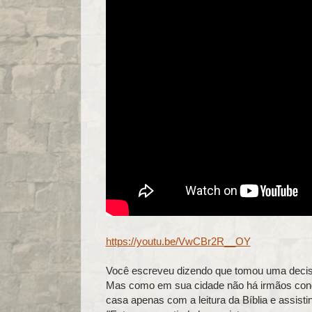
https://youtu.be/VwCBr2R__OY
Você escreveu dizendo que tomou uma decisão
Mas como em sua cidade não há irmãos co
casa apenas com a leitura da Bíblia e assis