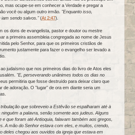
ão, mas ocupe-se em conhecer a Verdade e pregar a
não você ou algum outro irmão.
"Enquanto isso,
e iam sendo salvos."
(
At 2:47
).
 os dons de evangelista, pastor e doutor ou mestre
ormar a primeira assembleia congregada ao nome de Jesus
tida pelo Senhor, para que os primeiros cristãos de
rumento justamente para fazer o evangelho ser levado a
io.
o judaísmo que nos primeiros dias do livro de Atos eles
rusalém.
"E, perseverando unânimes todos os dias no
eus permitiria que fosse destruído para deixar claro que
ar de adoração. O "lugar" de ora em diante seria um
as.
 tribulação que sobreveio a Estêvão se espalharam até à
 a ninguém a palavra, senão somente aos judeus. Alguns
e e que foram até Antioquia, falavam também aos gregos,
s. A mão do Senhor estava com eles, e muitos, crendo,
to deles chegou aos ouvidos da igreja que estava em