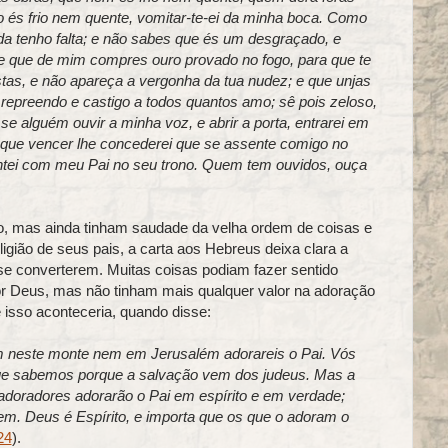
o és frio nem quente, vomitar-te-ei da minha boca. Como
ada tenho falta; e não sabes que és um desgraçado, e
te que de mim compres ouro provado no fogo, para que te
stas, e não apareça a vergonha da tua nudez; e que unjas
u repreendo e castigo a todos quantos amo; sê pois zeloso,
 se alguém ouvir a minha voz, e abrir a porta, entrarei em
o que vencer lhe concederei que se assente comigo no
tei com meu Pai no seu trono. Quem tem ouvidos, ouça
o, mas ainda tinham saudade da velha ordem de coisas e
ligião de seus pais, a carta aos Hebreus deixa clara a
e converterem. Muitas coisas podiam fazer sentido
or Deus, mas não tinham mais qualquer valor na adoração
 isso aconteceria, quando disse:
m neste monte nem em Jerusalém adorareis o Pai. Vós
que sabemos porque a salvação vem dos judeus. Mas a
adoradores adorarão o Pai em espírito e em verdade;
em. Deus é Espírito, e importa que os que o adoram o
24
).