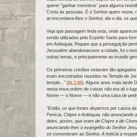
querer "ganhar membros" para alguma reuni
Cristo às pessoas. É o Senhor quem reúne, 
acrescentava-lhes o Senhor, dia a dia, os qu
Veja que passagem linda esta, onde aparecem
sendo utilizados pelo Espírito Santo para f
em Antioquia. Repare que a perseguição permi
Jerusalém abandonassem a cidade, foi o inst
outras terras, e principalmente ao mundo gent
Os primeiros cristãos estavam tão apegados a
eram encontrados reunidos no Templo de Je
templo..."
(
At 2:46
). Alguns anos mais tarde D
nesta nova ordem de coisas não era ali o lug
Nome — o Nome — e não uma casa de pedr
"Então, os que foram dispersos por causa da
Fenícia, Chipre e Antioquia, não anunciando
deles, porém, que eram de Chipre e de Ciren
anunciando-lhes o evangelho do Senhor Jesu
se converteram ao Senhor. A notícia a respei