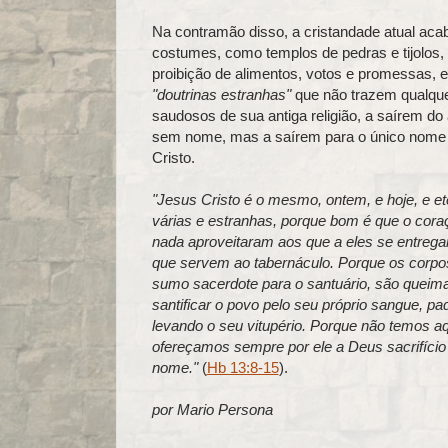
Na contramão disso, a cristandade atual aca
costumes, como templos de pedras e tijolos, a
proibição de alimentos, votos e promessas,
"doutrinas estranhas"
que não trazem qualquer
saudosos de sua antiga religião, a saírem do 
sem nome, mas a saírem para o único nome d
Cristo.
"Jesus Cristo é o mesmo, ontem, e hoje, e et
várias e estranhas, porque bom é que o cora
nada aproveitaram aos que a eles se entrega
que servem ao tabernáculo. Porque os corpos
sumo sacerdote para o santuário, são queima
santificar o povo pelo seu próprio sangue, pad
levando o seu vitupério. Porque não temos a
ofereçamos sempre por ele a Deus sacrifício d
nome."
(
Hb 13:8-15
).
por Mario Persona