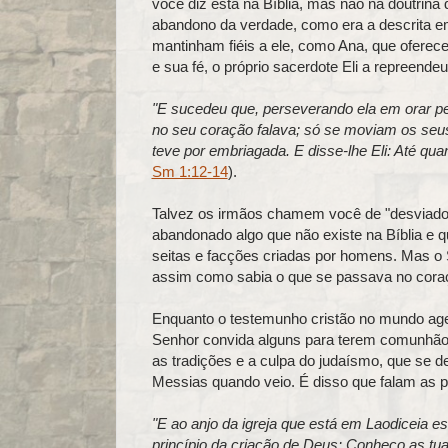
você diz está na Bíblia, mas não na doutrina
abandono da verdade, como era a descrita e
mantinham fiéis a ele, como Ana, que oferece
e sua fé, o próprio sacerdote Eli a repreende
"E sucedeu que, perseverando ela em orar pe
no seu coração falava; só se moviam os seus 
teve por embriagada. E disse-lhe Eli: Até qua
Sm 1:12-14
).
Talvez os irmãos chamem você de "desviado", 
abandonado algo que não existe na Bíblia e
seitas e facções criadas por homens. Mas o
assim como sabia o que se passava no coraç
Enquanto o testemunho cristão no mundo age
Senhor convida alguns para terem comunhão c
as tradições e a culpa do judaísmo, que se 
Messias quando veio. É disso que falam as p
"E ao anjo da igreja que está em Laodiceia es
princípio da criação de Deus: Conheço as tu