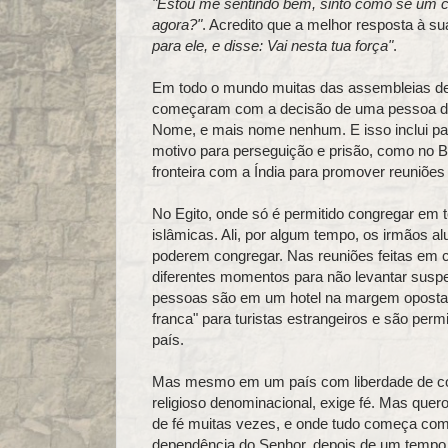
"Estou me sentindo bem, sinto como se um c
agora?"
. Acredito que a melhor resposta à s
para ele, e disse: Vai nesta tua força"
.
Em todo o mundo muitas das assembleias d
começaram com a decisão de uma pessoa de 
Nome, e mais nome nenhum. E isso inclui paí
motivo para perseguição e prisão, como no B
fronteira com a Índia para promover reuniõ
No Egito, onde só é permitido congregar em t
islâmicas. Ali, por algum tempo, os irmãos a
poderem congregar. Nas reuniões feitas em 
diferentes momentos para não levantar susp
pessoas são em um hotel na margem oposta 
franca" para turistas estrangeiros e são perm
país.
Mas mesmo em um país com liberdade de con
religioso denominacional, exige fé. Mas quero
de fé muitas vezes, e onde tudo começa com
dependência do Senhor, depois de um tempo