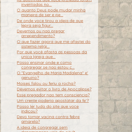
inventadas no...
O quanto Deus pode mudar minha
maneira de ser e pe...
De onde voce tirou a ideia de que
lepra seja figur...
Devemos ou nao pregar
arrependimento?
O que fazer agora que me afastei do
sistema religi...
Por que você afasta as pessoas da
unica Igreja que...
Posso ensinar onde e como
congregar se nao estou c...
O "Evangelho de Maria Madalena" e'
genuino?
Moises falou ou feriu a rocha?
Devemos evitar o livro de Apocalipse?
Esse pregador nao tem consciencia?
Um crente poderia apostatar da fe'?
Posso ler tudo do site que voce
indicou?
Devo tomar vacina contra febre
amarela?
A ideia de congregar sem
denominacao veio do ocult...