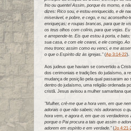
frio ou quente! Assim, porque és morno, e nã
dizes: Rico sou, e estou enriquecido, e de n
miserável, e pobre, e cego, e nu; aconselho-
enriqueças; e roupas brancas, para que te vi
os teus olhos com colírio, para que vejas. E
e arrepende-te. Eis que estou à porta, e bato;
sua casa, e com ele cearei, e ele comigo. A
meu trono; assim como eu venci, e me assen
o que o Espírito diz às igrejas."
(
Ap 3:14-22
).
Aos judeus que haviam se convertido a Crist
dos cerimoniais e tradições do judaísmo, a re
mudança de posição pela qual passaram ao s
dentro do judaísmo, uma religião ordenada p
cristã. Jesus avisou a mulher samaritana que
"Mulher, crê-me que a hora vem, em que ne
adorais o que não sabeis; nós adoramos o 
hora vem, e agora é, em que os verdadeiros 
porque o Pai procura a tais que assim o ador
adorem em espírito e em verdade."
(
Jo 4:21-