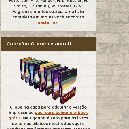
Patterson, A. J. Pollock, H. L. Rossier, H.
Smith, C. Stanley, W. Trotter, G. V.
Wigram e muitos outros. Uma lista
completa em inglês você encontra
neste link.
Coleção: O que respondi
Clique na capa para adquirir a versão
impressa ou
aqui para baixar o e-book
grátis
. Meu ganho é zero para os livros
de temas bíblicos mostrados aqui e
vendidos em formato impresso. O preço