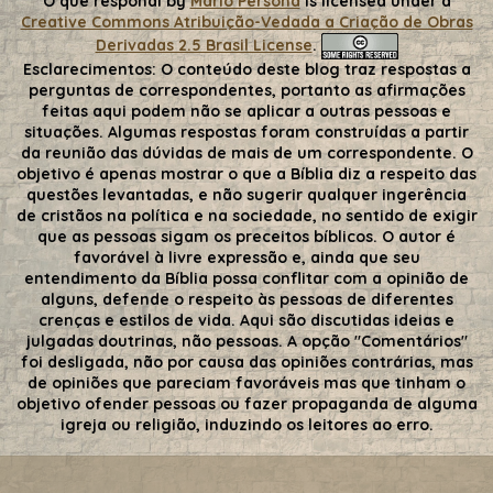
O que respondi
by
Mario Persona
is licensed under a
Creative Commons Atribuição-Vedada a Criação de Obras
Derivadas 2.5 Brasil License
.
Esclarecimentos:
O conteúdo deste blog traz respostas a
perguntas de correspondentes, portanto as afirmações
feitas aqui podem não se aplicar a outras pessoas e
situações. Algumas respostas foram construídas a partir
da reunião das dúvidas de mais de um correspondente. O
objetivo é apenas mostrar o que a Bíblia diz a respeito das
questões levantadas, e não sugerir qualquer ingerência
de cristãos na política e na sociedade, no sentido de exigir
que as pessoas sigam os preceitos bíblicos. O autor é
favorável à livre expressão e, ainda que seu
entendimento da Bíblia possa conflitar com a opinião de
alguns, defende o respeito às pessoas de diferentes
crenças e estilos de vida. Aqui são discutidas ideias e
julgadas doutrinas, não pessoas. A opção "Comentários"
foi desligada, não por causa das opiniões contrárias, mas
de opiniões que pareciam favoráveis mas que tinham o
objetivo ofender pessoas ou fazer propaganda de alguma
igreja ou religião, induzindo os leitores ao erro.