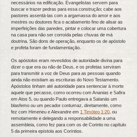
necessários na edificação. Evangelistas servem para
buscar e trazer pedras para essa construção; cabe aos
pastores assentá-las com a argamassa do amor e aos
mestres ou doutores fica o acabamento fino de alisar as
imperfeições das paredes, pintar e colocar uma cobertura
na casa para não ser corroída pelas chuvas de má
doutrina. São dons de operação, enquanto os de apóstolo
e profeta foram de fundamentação.
Os apóstolos eram revestidos de autoridade divina para
dizer o que era ou não de Deus, e os profetas serviram
para transmitir a voz de Deus para as pessoas quando
ainda não existiam as escrituras do Novo Testamento.
Apóstolos tinham até autoridade para sentenciar à morte
aquele que pecasse, como ocorreu com Ananias e Safira
em Atos 5, ou quando Paulo entregava a Satanás um
blasfemo ou um pecador contumaz, diretamente, como
fez com Himeneu e Alexandre em
1 Timóteo 1:20
, ou
remotamente e delegando a responsabilidade a uma
assembleia, como fez para com os de Corinto no capítulo
5 da primeira epístola aos Coríntios.