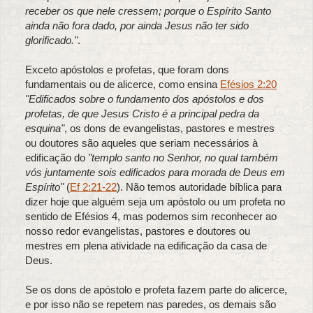
receber os que nele cressem; porque o Espírito Santo
ainda não fora dado, por ainda Jesus não ter sido
glorificado."
.
Exceto apóstolos e profetas, que foram dons
fundamentais ou de alicerce, como ensina
Efésios 2:20
"Edificados sobre o fundamento dos apóstolos e dos
profetas, de que Jesus Cristo é a principal pedra da
esquina"
, os dons de evangelistas, pastores e mestres
ou doutores são aqueles que seriam necessários à
edificação do
"templo santo no Senhor, no qual também
vós juntamente sois edificados para morada de Deus em
Espírito"
(
Ef 2:21-22
). Não temos autoridade bíblica para
dizer hoje que alguém seja um apóstolo ou um profeta no
sentido de Efésios 4, mas podemos sim reconhecer ao
nosso redor evangelistas, pastores e doutores ou
mestres em plena atividade na edificação da casa de
Deus.
Se os dons de apóstolo e profeta fazem parte do alicerce,
e por isso não se repetem nas paredes, os demais são