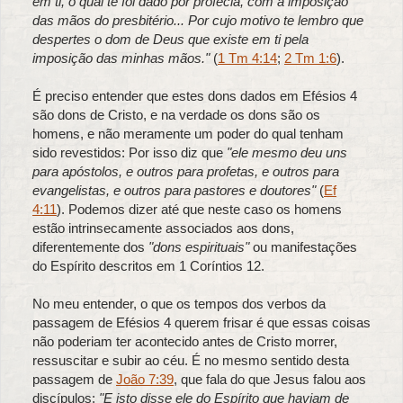
em ti, o qual te foi dado por profecia, com a imposição
das mãos do presbitério... Por cujo motivo te lembro que
despertes o dom de Deus que existe em ti pela
imposição das minhas mãos."
(
1 Tm 4:14
;
2 Tm 1:6
).
É preciso entender que estes dons dados em Efésios 4
são dons de Cristo, e na verdade os dons são os
homens, e não meramente um poder do qual tenham
sido revestidos: Por isso diz que
"ele mesmo deu uns
para apóstolos, e outros para profetas, e outros para
evangelistas, e outros para pastores e doutores"
(
Ef
4:11
). Podemos dizer até que neste caso os homens
estão intrinsecamente associados aos dons,
diferentemente dos
"dons espirituais"
ou manifestações
do Espírito descritos em 1 Coríntios 12.
No meu entender, o que os tempos dos verbos da
passagem de Efésios 4 querem frisar é que essas coisas
não poderiam ter acontecido antes de Cristo morrer,
ressuscitar e subir ao céu. É no mesmo sentido desta
passagem de
João 7:39
, que fala do que Jesus falou aos
discípulos:
"E isto disse ele do Espírito que haviam de