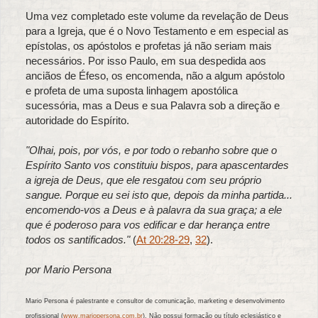
Uma vez completado este volume da revelação de Deus
para a Igreja, que é o Novo Testamento e em especial as
epístolas, os apóstolos e profetas já não seriam mais
necessários. Por isso Paulo, em sua despedida aos
anciãos de Éfeso, os encomenda, não a algum apóstolo
e profeta de uma suposta linhagem apostólica
sucessória, mas a Deus e sua Palavra sob a direção e
autoridade do Espírito.
"Olhai, pois, por vós, e por todo o rebanho sobre que o
Espírito Santo vos constituiu bispos, para apascentardes
a igreja de Deus, que ele resgatou com seu próprio
sangue. Porque eu sei isto que, depois da minha partida...
encomendo-vos a Deus e à palavra da sua graça; a ele
que é poderoso para vos edificar e dar herança entre
todos os santificados."
(
At 20:28-29
,
32
).
por Mario Persona
Mario Persona é palestrante e consultor de comunicação, marketing e desenvolvimento
profissional (
www.mariopersona.com.br
). Não possui formação ou título eclesiástico e