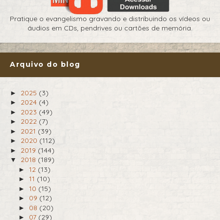
Pratique o evangelismo gravando e distribuindo os vídeos ou
áudios em CDs, pendrives ou cartões de memória.
Arquivo do blog
2025
(3)
►
2024
(4)
►
2023
(49)
►
2022
(7)
►
2021
(39)
►
2020
(112)
►
2019
(144)
►
2018
(189)
▼
12
(13)
►
11
(10)
►
10
(15)
►
09
(12)
►
08
(20)
►
07
(29)
►