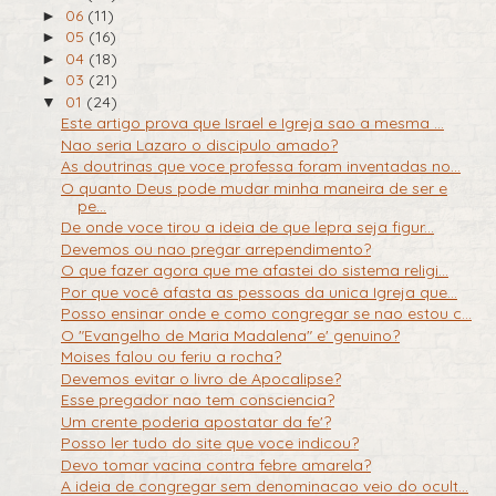
06
(11)
►
05
(16)
►
04
(18)
►
03
(21)
►
01
(24)
▼
Este artigo prova que Israel e Igreja sao a mesma ...
Nao seria Lazaro o discipulo amado?
As doutrinas que voce professa foram inventadas no...
O quanto Deus pode mudar minha maneira de ser e
pe...
De onde voce tirou a ideia de que lepra seja figur...
Devemos ou nao pregar arrependimento?
O que fazer agora que me afastei do sistema religi...
Por que você afasta as pessoas da unica Igreja que...
Posso ensinar onde e como congregar se nao estou c...
O "Evangelho de Maria Madalena" e' genuino?
Moises falou ou feriu a rocha?
Devemos evitar o livro de Apocalipse?
Esse pregador nao tem consciencia?
Um crente poderia apostatar da fe'?
Posso ler tudo do site que voce indicou?
Devo tomar vacina contra febre amarela?
A ideia de congregar sem denominacao veio do ocult...