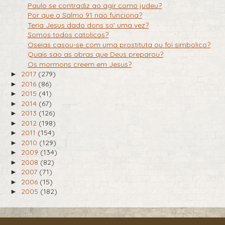
Paulo se contradiz ao agir como judeu?
Por que o Salmo 91 nao funciona?
Teria Jesus dado dons so' uma vez?
Somos todos catolicos?
Oseias casou-se com uma prostituta ou foi simbolico?
Quais sao as obras que Deus preparou?
Os mormons creem em Jesus?
2017
(279)
►
2016
(86)
►
2015
(41)
►
2014
(67)
►
2013
(126)
►
2012
(198)
►
2011
(154)
►
2010
(129)
►
2009
(134)
►
2008
(82)
►
2007
(71)
►
2006
(15)
►
2005
(182)
►