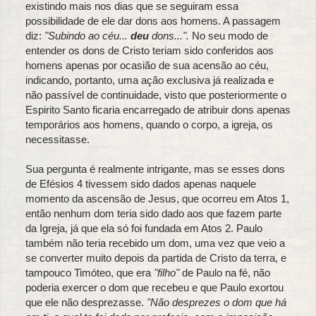
existindo mais nos dias que se seguiram essa
possibilidade de ele dar dons aos homens. A passagem
diz:
"Subindo ao céu...
deu
dons...".
No seu modo de
entender os dons de Cristo teriam sido conferidos aos
homens apenas por ocasião de sua acensão ao céu,
indicando, portanto, uma ação exclusiva já realizada e
não passível de continuidade, visto que posteriormente o
Espirito Santo ficaria encarregado de atribuir dons apenas
temporários aos homens, quando o corpo, a igreja, os
necessitasse.
Sua pergunta é realmente intrigante, mas se esses dons
de Efésios 4 tivessem sido dados apenas naquele
momento da ascensão de Jesus, que ocorreu em Atos 1,
então nenhum dom teria sido dado aos que fazem parte
da Igreja, já que ela só foi fundada em Atos 2. Paulo
também não teria recebido um dom, uma vez que veio a
se converter muito depois da partida de Cristo da terra, e
tampouco Timóteo, que era
"filho"
de Paulo na fé, não
poderia exercer o dom que recebeu e que Paulo exortou
que ele não desprezasse.
"Não desprezes o dom que há