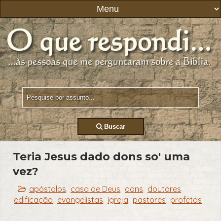
Buscar
Teria Jesus dado dons so' uma
vez?
apóstolos
casa de Deus
dons
doutores
,
,
,
,
edificação
evangelistas
igreja
pastores
profetas
,
,
,
,