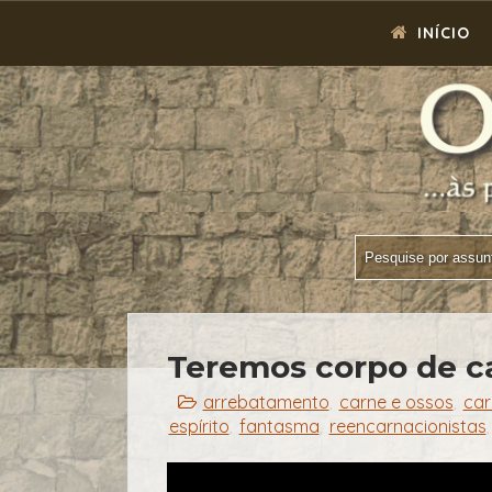
INÍCIO
Teremos corpo de c
arrebatamento
carne e ossos
car
,
,
espírito
fantasma
reencarnacionistas
,
,