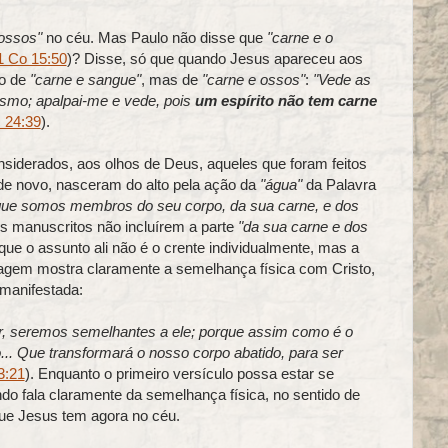
 ossos"
no céu. Mas Paulo não disse que
"carne e o
1 Co 15:50
)? Disse, só que quando Jesus apareceu aos
po de
"carne e sangue"
, mas de
"carne e ossos"
:
"Vede as
mo; apalpai-me e vede, pois
um espírito não tem carne
 24:39
).
nsiderados, aos olhos de Deus, aqueles que foram feitos
de novo, nasceram do alto pela ação da
"água"
da Palavra
que somos membros do seu corpo, da sua carne, e dos
s manuscritos não incluírem a parte
"da sua carne e dos
que o assunto ali não é o crente individualmente, mas a
sagem mostra claramente a semelhança física com Cristo,
 manifestada:
, seremos semelhantes a ele; porque assim como é o
... Que transformará o nosso corpo abatido, para ser
3:21
). Enquanto o primeiro versículo possa estar se
do fala claramente da semelhança física, no sentido de
ue Jesus tem agora no céu.