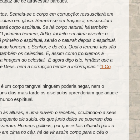
 capaz até de atravessar paredes.
tos. Semeia-se o corpo em corrupção; ressuscitará em
citará em glória. Semeia-se em fraqueza, ressuscitará
tará corpo espiritual. Se há corpo natural, há também
 O primeiro homem, Adão, foi feito em alma vivente; o
primeiro o espiritual, senão o natural; depois o espiritual.
undo homem, o Senhor, é do céu. Qual o terreno, tais são
ais também os celestiais. E, assim como trouxemos a
imagem do celestial. E agora digo isto, irmãos: que a
de Deus, nem a corrupção herdar a incorrupção."
(
1 Co
é um corpo tangível ninguém poderia negar, nem o
lguns dias mais tarde os discípulos aprenderiam que aquele
undo espiritual.
ado às alturas, e uma nuvem o recebeu, ocultando-o a seus
enquanto ele subia, eis que junto deles se puseram dois
sseram: Homens galileus, por que estais olhando para o
o em cima no céu, há de vir assim como para o céu o