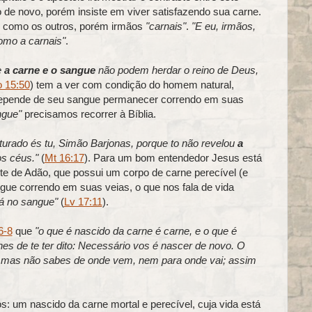
e novo, porém insiste em viver satisfazendo sua carne.
, como os outros, porém irmãos
"carnais"
.
"E eu, irmãos,
omo a carnais"
.
e
a carne e o sangue
não podem herdar o reino de Deus,
 15:50
) tem a ver com condição do homem natural,
 depende de seu sangue permanecer correndo em suas
ngue"
precisamos recorrer à Bíblia.
urado és tu, Simão Barjonas, porque to não revelou
a
s céus."
(
Mt 16:17
). Para um bom entendedor Jesus está
te de Adão, que possui um corpo de carne perecível (e
ue correndo em suas veias, o que nos fala de vida
tá no sangue"
(
Lv 17:11
).
6-8
que
"o que é nascido da carne é carne, e o que é
lhes de te ter dito: Necessário vos é nascer de novo. O
, mas não sabes de onde vem, nem para onde vai; assim
: um nascido da carne mortal e perecível, cuja vida está