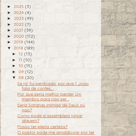
2025
(3)
►
2024
(4)
►
2023
(49)
►
2022
(7)
►
2021
(39)
►
2020
(112)
►
2019
(144)
►
2018
(189)
▼
12
(13)
►
11
(10)
►
10
(15)
►
09
(12)
►
08
(20)
▼
Se ja' fui perdoado, por que 1 Joao
fala de confes...
Por que seria melhor perder um
membro para nao ser...
Seria Satanas inimigo de Deus ou
nao?
Como pode a assembleia julgar
alguem?
Posso ter plena certeza?
O pastor pode me amaldicoar por ter