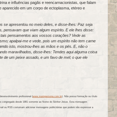
ina e influências pagãs e reencarnacionistas, que falam
se aparecido em um corpo de ectoplasma, etéreo e
s se apresentou no meio deles, e disse-lhes: Paz seja
, pensavam que viam algum espírito. E ele lhes disse:
m tais pensamentos aos vossos corações? Vede as
o; apalpai-me e vede, pois um espírito não tem carne
ndo isto, mostrou-lhes as mãos e os pés. E, não o
tando maravilhados, disse-lhes: Tendes aqui alguma coisa
e de um peixe assado, e um favo de mel; o que ele
esenvolvimento profissional (
www.mariopersona.com.br
). Não possui formação ou título
tando congregado desde 1981 somente ao Nome do Senhor Jesus. Esta mensagem
mail ou RSS costumam adicionar mensagens publicitárias que podem não expressar a