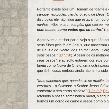
Portanto existe hoje um Homem de
"carne e
sangue não podem herdar o reino de Deus"
(
discípulos ele não falou que estava num cor
minhas mãos e os meus pés, que sou eu mes
nem ossos, como vedes que eu tenho
."
(
Lc
Agora vem a melhor parte: veja o que são co
seus filhos pela fé em Jesus, que nasceram 
de Deus e do
"vento"
do Espírito Santo:
"Por
seus ossos."
(
Ef 5:30
). Apesar de os melhore
seus ossos"
, e acredito estarem corretos por
Igreja como Noiva de Cristo, uma outra pas
que já é nossa, embora ainda não tenha sido
"Mas sabemos que, quando ele se manifestar
veremos... o Salvador, o Senhor Jesus Cristo
conforme o seu corpo glorioso"
(
1 Jo 3:2
;
Fp 
referindo à nossa semelhança moral, o segun
termos um corpo de carne e ossos como o q