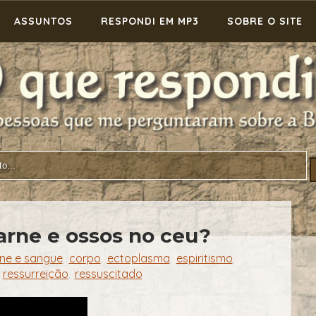
ASSUNTOS
RESPONDI EM MP3
SOBRE O SITE
arne e ossos no ceu?
ne e sangue
corpo
ectoplasma
espiritismo
,
,
,
,
ressurreição
ressuscitado
,
,