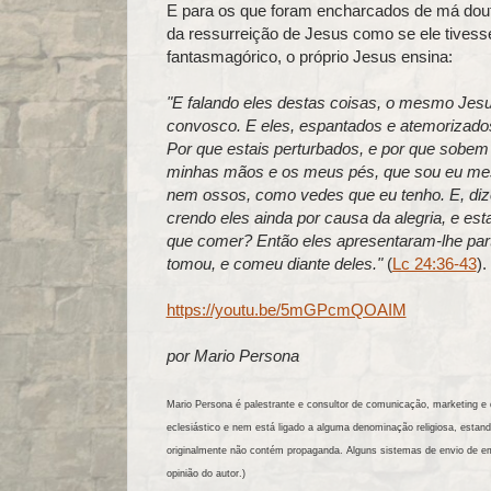
E para os que foram encharcados de má doutr
da ressurreição de Jesus como se ele tives
fantasmagórico, o próprio Jesus ensina:
"E falando eles destas coisas, o mesmo Jesu
convosco. E eles, espantados e atemorizados
Por que estais perturbados, e por que sobe
minhas mãos e os meus pés, que sou eu mesm
nem ossos, como vedes que eu tenho. E, dize
crendo eles ainda por causa da alegria, e es
que comer? Então eles apresentaram-lhe part
tomou, e comeu diante deles."
(
Lc 24:36-43
).
https://youtu.be/5mGPcmQOAIM
por Mario Persona
Mario Persona é palestrante e consultor de comunicação, marketing e d
eclesiástico e nem está ligado a alguma denominação religiosa, es
originalmente não contém propaganda. Alguns sistemas de envio de e
opinião do autor.)