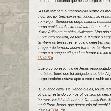
fechadas, indicando que nesse corpo ele era
"Assim também a ressurreição dentre os mor
incorrupção. Semeia-se em ignomínia, ressus
com vigor. Semeia-se corpo natural, ressusci
corpo espiritual. Assim está também escrito:
último Adão em espírito vivificante. Mas não é 
O primeiro homem, da terra, é terreno; o seg
também os terrestres; e, qual o celestial, t
imagem do terreno, assim traremos também a 
carne e o sangue não podem herdar o reino 
15:42-50
).
Que o corpo
espiritual
de Jesus ressuscitado 
incrédulo Tomé que foi obrigado a tocá-lo. A
corpo também estava apto a voar e subir ao m
"E, quando dizia isto, vendo-o eles, foi elev
olhos. E, estando com os olhos fitos no céu, 
homens vestidos de branco. Os quais lhes di
céu? Esse Jesus, que dentre vós foi recebid
vistes ir."
(
At 1:9
).