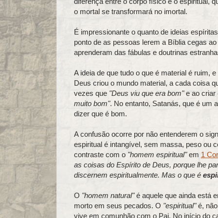
diferença entre o corpo físico e o espiritual,
o mortal se transformará no imortal.
É impressionante o quanto de ideias espíritas
ponto de as pessoas lerem a Bíblia cegas ao 
aprenderam das fábulas e doutrinas estranha
A ideia de que tudo o que é material é ruim, e
Deus criou o mundo material, a cada coisa qu
vezes que
"Deus viu que era bom"
e ao criar
muito bom"
. No entanto, Satanás, que é um a
dizer que é bom.
A confusão ocorre por não entenderem o sign
espiritual é intangível, sem massa, peso ou 
contraste com o
"homem espiritual"
em
1 Cor
as coisas do Espírito de Deus, porque lhe pa
discernem espiritualmente. Mas o que é
espi
O
"homem natural"
é aquele que ainda está 
morto em seus pecados. O
"espiritual"
é, não
vive em comunhão com o Pai. No início do capí