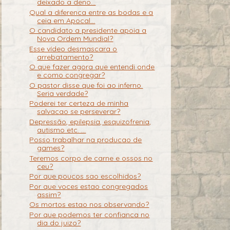
deixado a deno...
Qual a diferenca entre as bodas e a
ceia em Apocal...
O candidato a presidente apoia a
Nova Ordem Mundial?
Esse vídeo desmascara o
arrebatamento?
O que fazer agora que entendi onde
e como congregar?
O pastor disse que foi ao inferno.
Seria verdade?
Poderei ter certeza de minha
salvacao se perseverar?
Depressão, epilepsia, esquizofrenia,
autismo etc. ...
Posso trabalhar na producao de
games?
Teremos corpo de carne e ossos no
ceu?
Por que poucos sao escolhidos?
Por que voces estao congregados
assim?
Os mortos estao nos observando?
Por que podemos ter confianca no
dia do juizo?