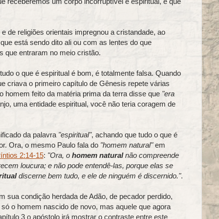
 que receberemos um corpo incorruptível e espiritual, e que
 e de religiões orientais impregnou a cristandade, ao
que está sendo dito ali ou com as lentes do que
s que entraram no meio cristão.
 tudo o que é espiritual é bom, é totalmente falsa. Quando
e criava o primeiro capítulo de Gênesis repete várias
 o homem feito da matéria prima da terra disse que
"era
njo, uma entidade espiritual, você não teria coragem de
ificado da palavra
"espiritual"
, achando que tudo o que é
cor. Ora, o mesmo Paulo fala do
"homem natural"
em
íntios 2:14-15
:
"Ora, o
homem natural
não compreende
recem loucura; e não pode entendê-las, porque elas se
ritual
discerne bem tudo, e ele de ninguém é discernido."
.
em sua condição herdada de Adão, de pecador perdido,
 só o homem nascido de novo, mas aquele que agora
tulo 3 o apóstolo irá mostrar o contraste entre este