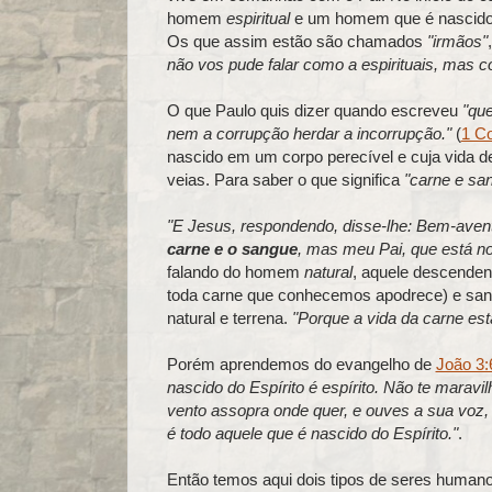
homem
espiritual
e um homem que é nascido d
Os que assim estão são chamados
"irmãos"
não vos pude falar como a espirituais, mas c
O que Paulo quis dizer quando escreveu
"qu
nem a corrupção herdar a incorrupção."
(
1 Co
nascido em um corpo perecível e cuja vida
veias. Para saber o que significa
"carne e sa
"E Jesus, respondendo, disse-lhe: Bem-avent
carne e o sangue
, mas meu Pai, que está no
falando do homem
natural
, aquele descenden
toda carne que conhecemos apodrece) e sang
natural e terrena.
"Porque a vida da carne es
Porém aprendemos do evangelho de
João 3:
nascido do Espírito é espírito. Não te maravi
vento assopra onde quer, e ouves a sua voz
é todo aquele que é nascido do Espírito."
.
Então temos aqui dois tipos de seres humanos