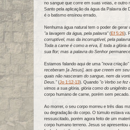
no sangue que corre em suas veias, e outro n
Santo pela aplicação da água da Palavra de
é o batismo ensinou errado.
Nenhuma água natural tem o poder de gerar u
"a lavagem da água, pela palavra"
(
Ef 5:26
). 
corruptível, mas da incorruptível, pela pala
Toda a carne é como a erva, E toda a glória 
sua flor; mas a palavra do Senhor permanec
Estamos falando aqui de uma
"nova criação"
receberam [a Jesus], aos que creem em seu n
quais não nasceram do sangue, nem da von
Deus."
(
Jo 1:12-13
). Quando
"o Verbo se fez 
vimos a sua glória, glória como do unigênito d
corpo humano de carne, porém sem pecado.
Ao morrer, o seu corpo morreu e três dias m
ou degradação do corpo. O túmulo estava va
ressuscitado, porém agora feito de um materi
corpo humano terreno. Jesus se apresentou 