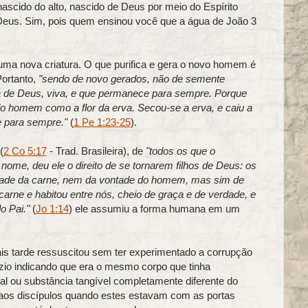
ascido do alto, nascido de Deus por meio do Espírito
 Deus. Sim, pois quem ensinou você que a água de João 3
ma nova criatura. O que purifica e gera o novo homem é
Portanto,
"sendo de novo gerados, não de semente
vra de Deus, viva, e que permanece para sempre. Porque
do homem como a flor da erva. Secou-se a erva, e caiu a
e para sempre."
(
1 Pe 1:23-25
).
(
2 Co 5:17
- Trad. Brasileira), de
"todos os que o
ome, deu ele o direito de se tornarem filhos de Deus: os
tade da carne, nem da vontade do homem, mas sim de
carne e habitou entre nós, cheio de graça e de verdade, e
o Pai."
(
Jo 1:14
) ele assumiu a forma humana em um
ais tarde ressuscitou sem ter experimentado a corrupção
zio indicando que era o mesmo corpo que tinha
al ou substância tangível completamente diferente do
aos discípulos quando estes estavam com as portas