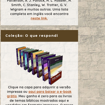
Patterson, A. J. Pollock, H. L. Rossier, H.
Smith, C. Stanley, W. Trotter, G. V.
Wigram e muitos outros. Uma lista
completa em inglês você encontra
neste link.
Coleção: O que respondi
Clique na capa para adquirir a versão
impressa ou
aqui para baixar o e-book
grátis
. Meu ganho é zero para os livros
de temas bíblicos mostrados aqui e
vendidos em formato impresso. O preço