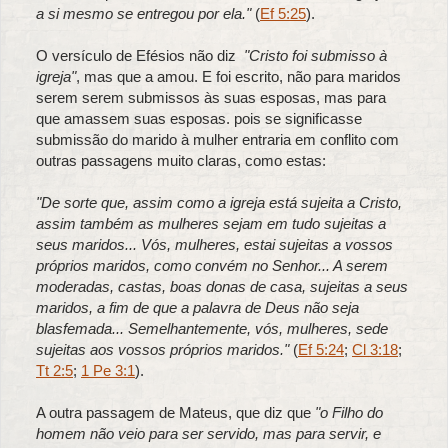
a si mesmo se entregou por ela."
(
Ef 5:25
).
O versículo de Efésios não diz
"Cristo foi submisso à
igreja"
, mas que a amou. E foi escrito, não para maridos
serem serem submissos às suas esposas, mas para
que amassem suas esposas. pois se significasse
submissão do marido à mulher entraria em conflito com
outras passagens muito claras, como estas:
"De sorte que, assim como a igreja está sujeita a Cristo,
assim também as mulheres sejam em tudo sujeitas a
seus maridos... Vós, mulheres, estai sujeitas a vossos
próprios maridos, como convém no Senhor... A serem
moderadas, castas, boas donas de casa, sujeitas a seus
maridos, a fim de que a palavra de Deus não seja
blasfemada... Semelhantemente, vós, mulheres, sede
sujeitas aos vossos próprios maridos."
(
Ef 5:24
;
Cl 3:18
;
Tt 2:5
;
1 Pe 3:1
).
A outra passagem de Mateus, que diz que
"
o Filho do
homem não veio para ser servido, mas para servir, e