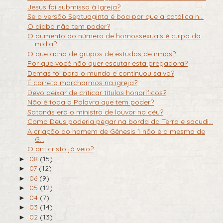
Jesus foi submisso à Igreja?
Se a versão Septuaginta é boa por que a católica n...
O diabo não tem poder?
O aumento do número de homossexuais é culpa da
mídia?
O que acha de grupos de estudos de irmãs?
Por que você não quer escutar esta pregadora?
Demas foi para o mundo e continuou salvo?
É correto marcharmos na igreja?
Devo deixar de criticar títulos honoríficos?
Não é toda a Palavra que tem poder?
Satanás era o ministro de louvor no céu?
Como Deus poderia pegar na borda da Terra e sacudi...
A criação do homem de Gênesis 1 não é a mesma de
G...
O anticristo já veio?
08
(15)
►
07
(12)
►
06
(9)
►
05
(12)
►
04
(7)
►
03
(14)
►
02
(13)
►