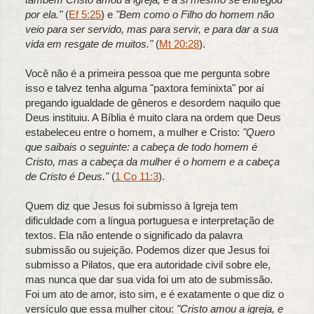
por ela."
(
Ef 5:25
) e
"Bem como o Filho do homem não
veio para ser servido, mas para servir, e para dar a sua
vida em resgate de muitos."
(
Mt 20:28
).
Você não é a primeira pessoa que me pergunta sobre
isso e talvez tenha alguma "paxtora feminixta" por aí
pregando igualdade de gêneros e desordem naquilo que
Deus instituiu. A Bíblia é muito clara na ordem que Deus
estabeleceu entre o homem, a mulher e Cristo:
"Quero
que saibais o seguinte: a cabeça de todo homem é
Cristo, mas a cabeça da mulher é o homem e a cabeça
de Cristo é Deus."
(
1 Co 11:3
).
Quem diz que Jesus foi submisso à Igreja tem
dificuldade com a língua portuguesa e interpretação de
textos. Ela não entende o significado da palavra
submissão ou sujeição. Podemos dizer que Jesus foi
submisso a Pilatos, que era autoridade civil sobre ele,
mas nunca que dar sua vida foi um ato de submissão.
Foi um ato de amor, isto sim, e é exatamente o que diz o
versículo que essa mulher citou:
"Cristo amou a igreja, e