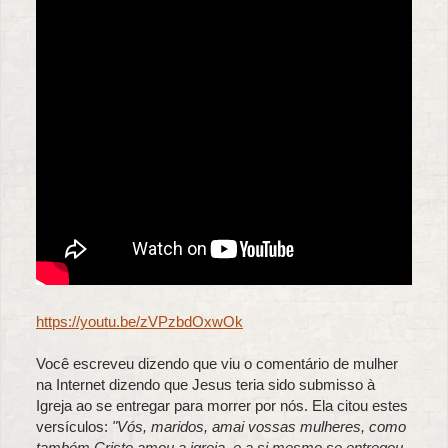
https://youtu.be/zVPzbdOxwOk
Você escreveu dizendo que viu o comentário de mulher
na Internet dizendo que Jesus teria sido submisso à
Igreja ao se entregar para morrer por nós. Ela citou estes
versículos:
"Vós, maridos, amai vossas mulheres, como
também Cristo amou a igreja, e a si mesmo se entregou