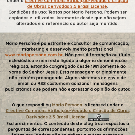
under a
Creative Commons Atribuição-Vedada a Criação
de Obras Derivadas 2.5 Brasil License
.
Condições de uso: Textos por Mario Persona. Podem ser
copiados e utilizados livremente desde que não sejam
alterados e a referência ao autor seja mantida.
Mario Persona é palestrante e consultor de comunicação,
marketing e desenvolvimento profissional
www.mariopersona.com.br
. Não possui formação ou título
eclesiástico e nem está ligado a alguma denominação
religiosa, estando congregado desde 1981 somente ao
Nome do Senhor Jesus. Esta mensagem originalmente
não contém propaganda. Alguns sistemas de envio de
email ou RSS costumam adicionar mensagens
publicitárias que podem não expressar a opinião do autor.
O que respondi
by
Mario Persona
is licensed under a
Creative Commons Atribuição-Vedada a Criação de Obras
Derivadas 2.5 Brasil License
.
Esclarecimentos:
O conteúdo deste blog traz respostas a
perguntas de correspondentes, portanto as afirmações