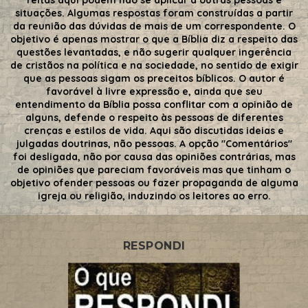
feitas aqui podem não se aplicar a outras pessoas e
situações. Algumas respostas foram construídas a partir
da reunião das dúvidas de mais de um correspondente. O
objetivo é apenas mostrar o que a Bíblia diz a respeito das
questões levantadas, e não sugerir qualquer ingerência
de cristãos na política e na sociedade, no sentido de exigir
que as pessoas sigam os preceitos bíblicos. O autor é
favorável à livre expressão e, ainda que seu
entendimento da Bíblia possa conflitar com a opinião de
alguns, defende o respeito às pessoas de diferentes
crenças e estilos de vida. Aqui são discutidas ideias e
julgadas doutrinas, não pessoas. A opção "Comentários"
foi desligada, não por causa das opiniões contrárias, mas
de opiniões que pareciam favoráveis mas que tinham o
objetivo ofender pessoas ou fazer propaganda de alguma
igreja ou religião, induzindo os leitores ao erro.
RESPONDI