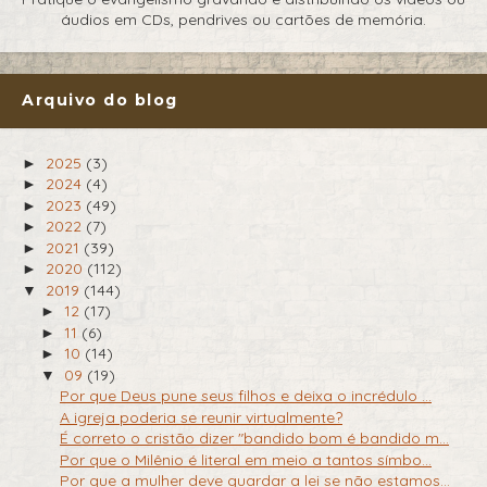
áudios em CDs, pendrives ou cartões de memória.
Arquivo do blog
2025
(3)
►
2024
(4)
►
2023
(49)
►
2022
(7)
►
2021
(39)
►
2020
(112)
►
2019
(144)
▼
12
(17)
►
11
(6)
►
10
(14)
►
09
(19)
▼
Por que Deus pune seus filhos e deixa o incrédulo ...
A igreja poderia se reunir virtualmente?
É correto o cristão dizer "bandido bom é bandido m...
Por que o Milênio é literal em meio a tantos símbo...
Por que a mulher deve guardar a lei se não estamos...