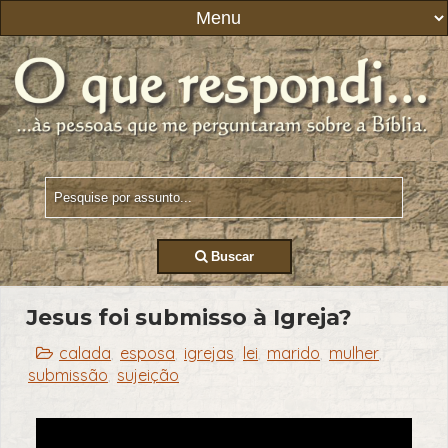
Buscar
Jesus foi submisso à Igreja?
calada
esposa
igrejas
lei
marido
mulher
,
,
,
,
,
,
submissão
sujeição
,