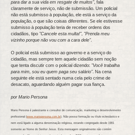
para dar a sua vida em resgate de muitos"
, fala
claramente de serviço, não de submissão. Um policial
não está submisso à população, ele está a serviço da
população, o que são coisas diferentes. Se ele estivesse
submisso à população teria de receber ordens dos
cidadãos, tipo
"Cancele esta multa!"
,
"Prenda meu
vizinho porque não vou com a cara dele"
.
O policial está submisso ao governo e a serviço do
cidadão, mas sempre tem aquele cidadão sem noção
que tenta discutir com o policial dizendo:
"Você trabalha
para mim, sou eu quem paga seu salário"
. Na cena
seguinte ele está sentado numa cela pelo crime de
desacato, aguardando alguém pagar sua fiança.
por Mario Persona
Mario Persona é palestrante e consultor de comunicação, marketing e desenvolvimento
profissional (
www.mariopersona.com.br
). Não possui formação ou título eclesiástico e
nem está ligado a alguma denominação religiosa, estando congregado desde 1981
somente ao Nome do Senhor Jesus. Esta mensagem originalmente não contém